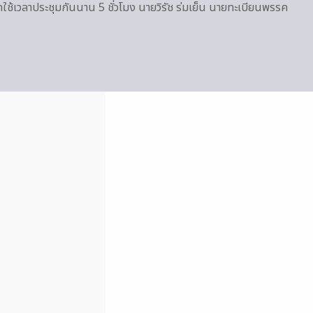
ากใช้เวลาประชุมกันนาน 5 ชั่วโมง นายวิรัช ร่มเย็น นายทะเบียนพรรค