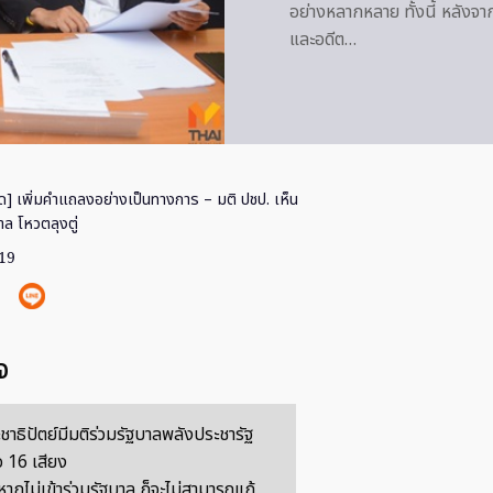
อย่างหลากหลาย ทั้งนี้ หลังจ
และอดีต…
ุด] เพิ่มคำแถลงอย่างเป็นทางการ – มติ ปชป. เห็น
าล โหวตลุงตู่
019
จ
าธิปัตย์มีมติร่วมรัฐบาลพลังประชารัฐ
อ 16 เสียง
 หากไม่เข้าร่วมรัฐบาล ก็จะไม่สามารถแก้