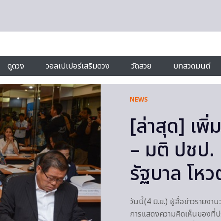
ดูดวง
วอลเปเปอร์เสริมดวง
วัดสวย
บทสวดมนต์
NEWS
[ล่าสุด] เ
– มติ ปชป. 
รัฐบาล โหวต
วันนี้(4 มิ.ย.) ผู้สื่อข่าวร
การแสดงความคิดเห็นของที่ประช