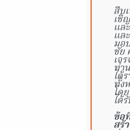
สืบเ
เชิญ
และ
และ
มอบ
ชัย 
เจรจ
ท่า
ได้
ทั้ง
โดยเ
ได้ร
ข้อ
สร้