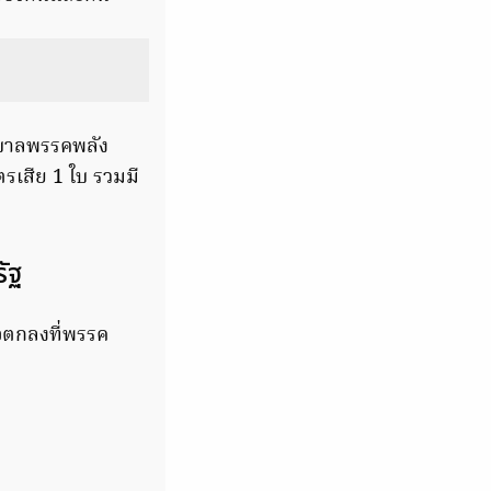
ฐบาลพรรคพลัง
ัตรเสีย 1 ใบ รวมมี
ัฐ
อตกลงที่พรรค