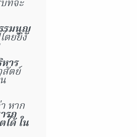
บที่จะ
ธรรมนูญ
ไตยยิ่ง
ริหาร
สัตย์
่น
่า หาก
ารถ
ได้ ใน