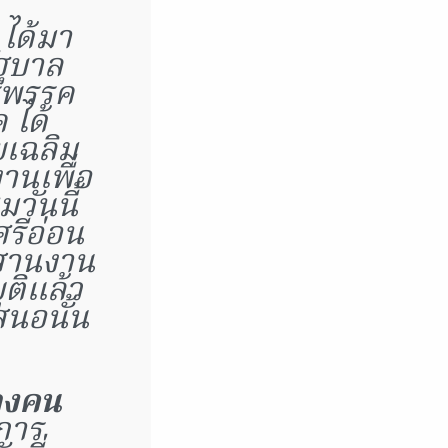
 ได้มา
ัฐบาล
รพรรค
ได้
เฉลิม
งานเพื่อ
วันนี้
รีอ่อน
ะสานงาน
ุติแล้ว
สนอนั้น
้างคน
การ