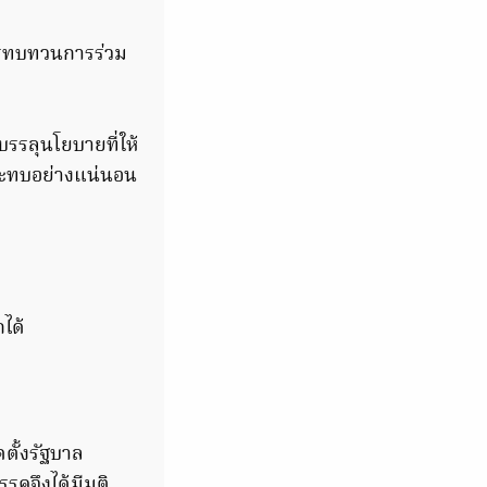
การทบทวนการร่วม
รรลุนโยบายที่ให้
กระทบอย่างแน่นอน
ได้
ตั้งรัฐบาล
รคจึงได้มีมติ