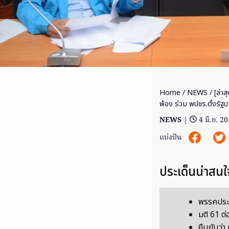
Home
/
NEWS
/ [ล่าส
พ้อง ร่วม พปชร.ตั้งรัฐบ
NEWS
|
4 มิ.ย. 2
แบ่งปัน
ประเด็นน่าสนใ
พรรคประช
มติ 61 ต่
ยืนยันว่า