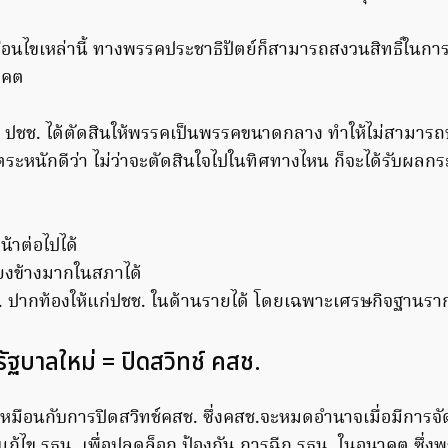
งื่อนไขเหล่านี้ ทางพรรคประชาธิปัตย์ก็สามารถสงวนสิทธิ์ใน
าคต
 ปชช. ได้ตัดสินให้พรรคเป็นพรรคขนาดกลาง ทำให้ไม่สามารถบ
็ตระหนักดีว่า ไม่ว่าจะตัดสินใจไปในทิศทางไหน ก็จะได้รับผล
น้าต่อไปได้
สียงข้างมากในสภาได้
. ปากท้องให้แก่ปชช. ในด้านรายได้ โดยเฉพาะเศรษกิจฐานราก
รัฐบาลใหม่ = ปิดสวิทช์ คสช.
็เหมือนกับการปิดสวิทช์คสช. ซึ่งคสช.จะหมดอำนาจเมื่อมีการจัด
แก้ไข รธน. เพื่อปลดล็อก ป้องกัน การฉีก รธน. ในอนาคต ซึ่งพร