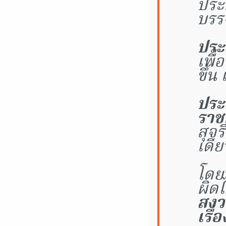
ประ
บรร
ประ
เพื
ขึ้น
ประก
ราช
สุจร
เดีย
โดย
ผิดไ
สงว
เรื