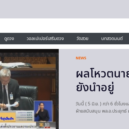
ดูดวง
วอลเปเปอร์เสริมดวง
วัดสวย
บทสวดมนต์
NEWS
ผลโหวตนายก
ยังนำอยู่
วันนี้ ( 5 มิ.ย. ) กว่า 6 ชั่วโ
ฝ่ายสนับสนุน พล.อ.ประยุทธ์