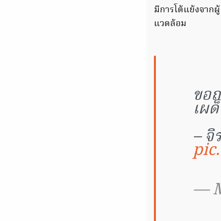
มีการโต้แย้งจากผู
แวดล้อม
ขอถ
เผด็
– จิ
pic
— 