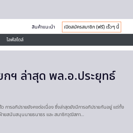
สินค้าแนะนำ
เปิดสมัครสมาชิก (ฟรี) เร็วๆ นี้
ไลฟ์สไตล์
ฯ ล่าสุด พล.อ.ประยุทธ์
มงแล้ว การอภิปรายยังคงต่อเนื่อง ซึ่งล่าสุดยังมีการอภิปรายกันอยู่ แต่ทั้ง
 ฝ่ายสนับสนุนนายธนาธร และ สมาชิกวุฒิสภา…