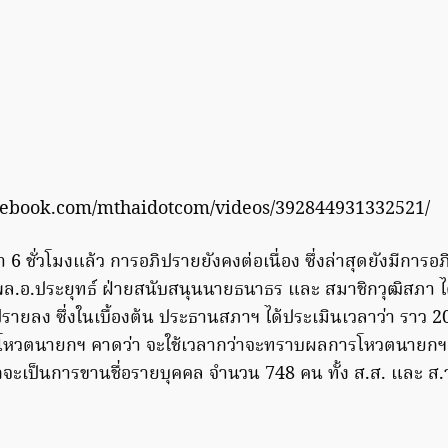
cebook.com/mthaidotcom/videos/392844931332521/
กว่า 6 ชั่วโมงแล้ว การอภิปรายยังคงต่อเนื่อง ซึ่งล่าสุดยังมีการอ
 พล.อ.ประยุทธ์ ฝ่ายสนับสนุนนายธนาธร และ สมาชิกวุฒิสภา 
ยลง ซึ่งในเบื้องต้น ประธานสภาฯ ได้ประเมินเวลาว่า ราว 20.
โหวตนายกฯ คาดว่า จะใช้เวลากว่าจะทราบผลการโหวตนายกฯ ก็
ากจะเป็นการขานชื่อรายบุคคล จำนวน 748 คน ทั้ง ส.ส. และ ส.