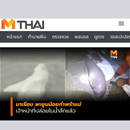
Skip to content
menu
หน้าแรก
ทำนายฝัน
ตรวจหวย
ผลบอล
ดูดวง
วอลเปเปอร
ไลฟ์สไตล์