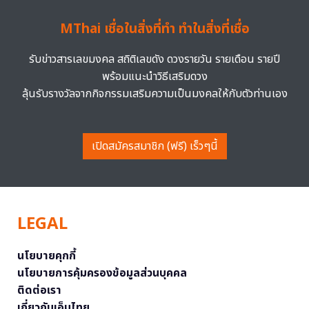
MThai เชื่อในสิ่งที่ทำ ทำในสิ่งที่เชื่อ
รับข่าวสารเลขมงคล สถิติเลขดัง ดวงรายวัน รายเดือน รายปี
พร้อมแนะนำวิธีเสริมดวง
ลุ้นรับรางวัลจากกิจกรรมเสริมความเป็นมงคลให้กับตัวท่านเอง
เปิดสมัครสมาชิก (ฟรี) เร็วๆนี้
LEGAL
นโยบายคุกกี้
นโยบายการคุ้มครองข้อมูลส่วนบุคคล
ติดต่อเรา
เกี่ยวกับเอ็มไทย