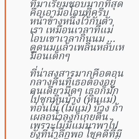
ที่มาเรียมชอบมากที่สุด
คือเอามือโอบที่ครีบ
หน้าข้างหนึ่งไว้กับตัว
เรา เหมือนเวลาที่แม่
โอบเขาเวลากินนม …
ดูดนมแล้วเพลินหลับเห
มือนเด็กๆ
ที่น่าสงสารมากคือตอน
กลางคืนที่เธอต้องอยู่
คนเดียวมืดๆ เธอก็มัก
ไปซุกหินบ้าง (หินแม่)
ท่อนไม้ (ไม้แม่) บ้าง ถ้า
เผลอน้ำลงก็เกยตื้น
เพราะไม่มีแม่มาพาไป
ยังที่น้ำลึกพอ โชคดีที่มี