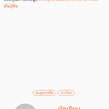
พันธุ์พืช
พะยูนเกยตื้น
มาเรียม