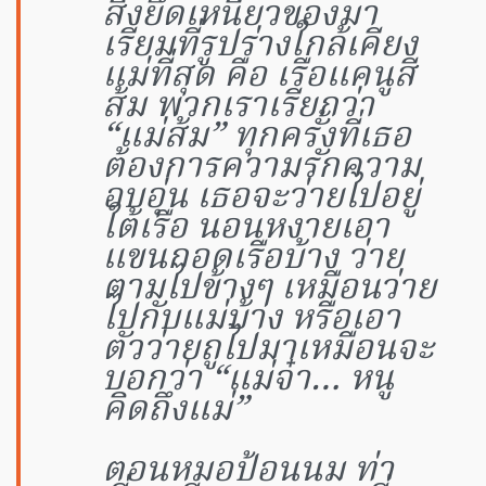
สิ่งยึดเหนี่ยวของมา
เรียมที่รูปร่างใกล้เคียง
แม่ที่สุด คือ เรือแคนูสี
ส้ม พวกเราเรียกว่า
“แม่ส้ม” ทุกครั้งที่เธอ
ต้องการความรักความ
อบอุ่น เธอจะว่ายไปอยู่
ใต้เรือ นอนหงายเอา
แขนกอดเรือบ้าง ว่าย
ตามไปข้างๆ เหมือนว่าย
ไปกับแม่บ้าง หรือเอา
ตัวว่ายถูไปมาเหมือนจะ
บอกว่า “แม่จ๋า… หนู
คิดถึงแม่”
ตอนหมอป้อนนม ท่า