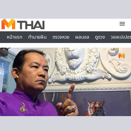
Skip to content
menu
หน้าแรก
ทำนายฝัน
ตรวจหวย
ผลบอล
ดูดวง
วอลเปเปอร
ไลฟ์สไตล์