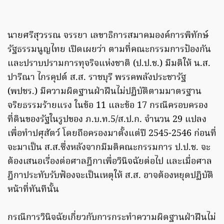
นายศรีสุวรรณ จรรยา เลขาธิการสมาคมองค์การพิทักษ์
รัฐธรรมนูญไทย เปิดเผยว่า ตามที่คณะกรรมการป้องกัน
และปราบปรามการทุจริจแห่งชาติ (ป.ป.ช.) มีมติให้ น.ส.
ปารีณา ไกรคุปต์ ส.ส. ราชบุรี พรรคพลังประชารัฐ
(พปชร.) มีความผิดฐานฝ่าฝืนไม่ปฏิบัติตามมาตรฐาน
จริยธรรมร้ายแรง ในข้อ 11 และข้อ 17 กรณีครอบครอง
ที่ดินของรัฐในรูปของ ภ.บ.ท.5/ส.ป.ก. จำนวน 29 แปลง
เพื่อทำปศุสัตว์ โดยถือครองมาตั้งแต่ปี 2545-2546 ก่อนที่
จะมาเป็น ส.ส.ซึ่งหลังจากมีมติคณะกรรมการ ป.ป.ช. จะ
ต้องเสนอเรื่องต่อศาลฎีกาเพื่อวินิจฉัยต่อไป และเมื่อศาล
ฎีกาประทับรับฟ้องจะเป็นเหตุให้ ส.ส. อาจต้องหยุดปฏิบัติ
หน้าที่ทันทีนั้น
กรณีการวินิจฉัยเกี่ยวกับการกระทำความผิดฐานฝ่าฝืนไม่