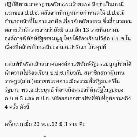
ปฏิบัติตามมาตรฐานจริยธรรมร้ายแรง ถือว่าเป็นกรณี
แรกของ ป.ป.ช. หลังจากที่กฎหมายกำหนดให้ ป.ป.ช.มี
อำนาจหน้าที่ในการเอาผิดเกี่ยวกับจริยธรรม ซึ่งสื่อมวลชน
หลายสำนักรายงานว่ายังมี ส.ส.อีก 13 รายที่สมาคม
องค์การพิทักษ์รัฐธรรมนูญไทยได้ร้องเรียนไว้ต่อ ป.ป.ช.ใน
เรื่องที่คล้ายกับกรณีของ ส.ส.ปารีณา ไกรคุปต์
แต่แท้ที่จริงแล้วสมาคมองค์การพิทักษ์รัฐธรรมนูญไทยได้
นำความไปร้องเรียน ป.ป.ช.เกี่ยวกับ สมาชิกสภาผู้แทน
ราษฎร(ส.ส.)หลายพรรคการเมืองรวมทั้งรัฐมนตรีใน
รัฐบาล พล.อ.ประยุทธ์ ที่อาจถือครองที่ดินรัฐในรูปของ
ภ.บ.ท.5 และ ส.ป.ก. หรืออกเอกสารสิทธิ์ทับที่อุทยานฯถึง
4 ครั้ง ดังนี้
ครั้งแรกเมื่อ 20 พ.ย.62 มี 3 ราย คือ