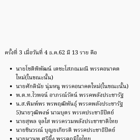
ครั้งที่ 3 เมื่อวันที่ 4 ธ.ค.62 มี 13 ราย คือ
นายโชติพิพัฒน์ เตชะโสภณมณี พรรคอนาคต
ใหม่(ในขณะนั้น)
นายศักดินัย นุ่มหนู พรรคอนาคตใหม่(ในขณะนั้น)
พ.ต.ท.ไวพจน์ อาภรณ์รัตน์ พรรคพลังประชารัฐ
น.ส.พิมพ์พร พรพฤฒิพันธุ์ พรรคพลังประชารัฐ
5)นายวุฒิพงษ์ นามบุตร พรรคประชาธิปัตย์
นายสุพล จุลใส พรรครวมพลังประชาชาติไทย
นายชินวรณ์ บุญยเกียรติ พรรคประชาธิปัตย์
นายมานพ ศรีผึ้ง พรรคภูมิใจไทย