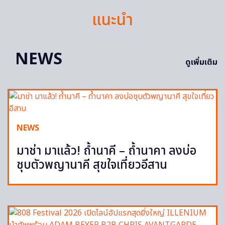
แนะนำ
NEWS
ดูเพิ่มเติม
NEWS
มาช่า มาแล้ว! ถ้ำนาคี – ถ้ำนาคา ลงบ่อ
ชุบตัวพญานาคี สุขใจเที่ยวอีสาน