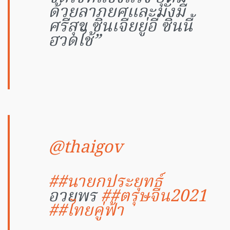
ด้วยลาภยศและมั่งมี
ศรีสุข ซินเจียยู่อี่ ซินนี้
ฮวดไช้”
@thaigov
##นายกประยุทธ์
อวยพร
##ตรุษจีน2021
##ไทยคู่ฟ้า