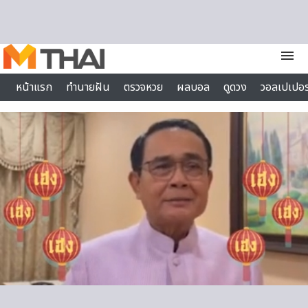
Skip to content
menu
หน้าแรก
ทำนายฝัน
ตรวจหวย
ผลบอล
ดูดวง
วอลเปเปอร
ไลฟ์สไตล์