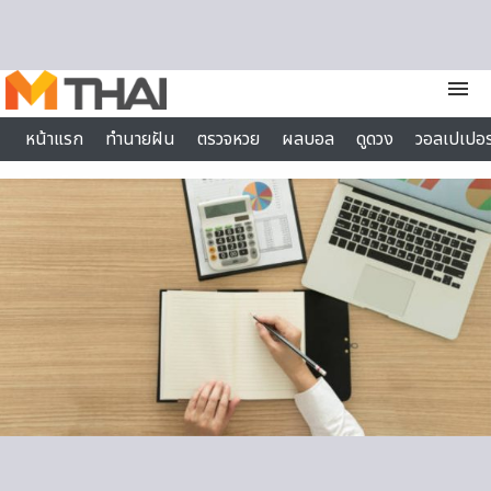
Skip to content
menu
หน้าแรก
ทำนายฝัน
ตรวจหวย
ผลบอล
ดูดวง
วอลเปเปอร
ไลฟ์สไตล์