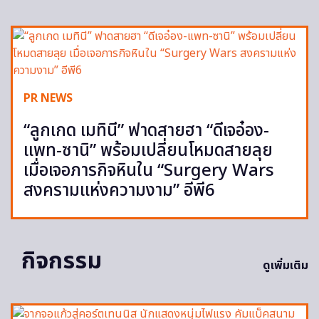
PR NEWS
“ลูกเกด เมทินี” ฟาดสายฮา “ดีเจอ๋อง-
แพท-ซานิ” พร้อมเปลี่ยนโหมดสายลุย
เมื่อเจอภารกิจหินใน “Surgery Wars
สงครามแห่งความงาม” อีพี6
กิจกรรม
ดูเพิ่มเติม