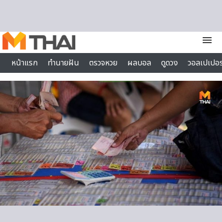
Skip to content
menu
หน้าแรก
ทำนายฝัน
ตรวจหวย
ผลบอล
ดูดวง
วอลเปเปอร
ไลฟ์สไตล์