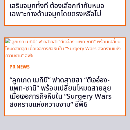
เสริมจมูกทั้งที ต้องเลือกทำกับหมอ
เฉพาะทางด้านจมูกโดยตรงหรือไม่
PR NEWS
“ลูกเกด เมทินี” ฟาดสายฮา “ดีเจอ๋อง-
แพท-ซานิ” พร้อมเปลี่ยนโหมดสายลุย
เมื่อเจอภารกิจหินใน “Surgery Wars
สงครามแห่งความงาม” อีพี6