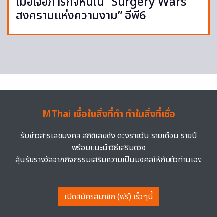
เมื่อเจอภารกิจหินใน “Surgery Wars
สงครามแห่งความงาม” อีพี6
MThai เชื่อในสิ่งที่ทำ ทำในสิ่งที่เชื่อ
รับข่าวสารเลขมงคล สถิติเลขดัง ดวงรายวัน รายเดือน รายปี
พร้อมแนะนำวิธีเสริมดวง
ลุ้นรับรางวัลจากกิจกรรมเสริมความเป็นมงคลให้กับตัวท่านเอง
เปิดสมัครสมาชิก (ฟรี) เร็วๆนี้