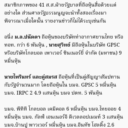
สมาชิกภาพของ 41 ส.ส.ฝ่ายรัฐบาลที่ถือหุ้นสื่อด้วยแต่
อย่างใด ส่วนศาลรัฐธรรมนูญจะนำทั้งสองเรื่องมา
พิจารณาเมื่อใดนั้น รายงานข่าวก็ไม่ได้ระบุเช่นกัน
อนึ่ง
ม.ล.ปนัดดา
ถือหุ้นของบริษัทท่าอากาศยานไทย หรือ
ทอท. กว่า 6 พันหุ้น ,
นายสุวิทย์
มีถือหุ้นในบริษัท GPSC
หรือบริษัทโกลบอล เพาเวอร์ ซินเนอร์ยี่ จำกัด (มหาชน) 9
หมื่นหุ้น
นายไพรินทร์ และคู่สมรส
ถือหุ้นที่เป็นคู่สัญญาสัมปทาน
กับรัฐจำนวนมาก โดยถือหุ้นใน บมจ. GPSC 5 หมื่นหุ้น
บมจ. IRPC 2 4.9 แสนหุ้น บมจ ปตท. 5 พันหุ้น
บมจ. พีทีที โกลบอล เคมีคอล 6 หมื่นหุ้น บมจ.ไทยออย 4
หมื่นหุ้น บมจ. กัลฟ์ เอนเนอร์จี ดีเวลลอปเมมท์ 3 แสนหุ้น
บมจ.บ้านปู พาวเวอร์ หมื่นหุ้น บมจ.อินทัช โฮลดิ้ง 2.6