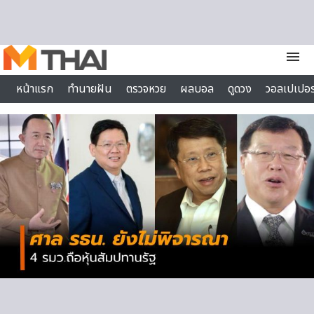
Skip to content
menu
หน้าแรก
ทำนายฝัน
ตรวจหวย
ผลบอล
ดูดวง
วอลเปเปอร
ไลฟ์สไตล์