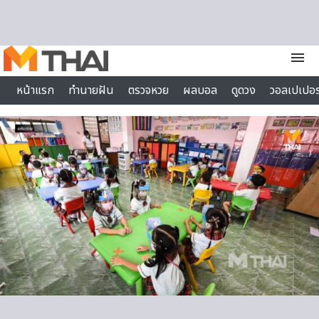
Skip to content
menu
หน้าแรก
ทำนายฝัน
ตรวจหวย
ผลบอล
ดูดวง
วอลเปเปอร
ไลฟ์สไตล์