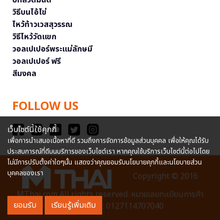
บทสวดมนต์
วิธีบนไอ้ไข่
ไหว้ท้าวเวสสุวรรณ
วิธีไหว้วัดแขก
วอลเปเปอร์พระแม่ลักษมี
วอลเปเปอร์ ฟรี
สีมงคล
FOLLOW US
เว็บไซต์นี้ใช้คุกกี้
เพื่อการนำเสนอเนื้อหาที่ดี รวมถึงการจัดการข้อมูลส่วนบุคคล เพื่อให้คุณได้รับ
ประสบการณ์ที่ดีบนบริการของเว็บไซต์เรา หากคุณใช้บริการเว็บไซต์นี้ต่อไปโดย
ไม่มีการปรับตั้งค่าใดๆนั้น แสดงว่าคุณยอมรับนโยบายคุกกี้และนโยบายส่วน
บุคคลของเรา
Copyright © 2016
MThai.com All rights reserved. หมายเลขทะเบียนการค้า
ยอมรับ
เรียนรู้เพิ่มเติม
อิเล็กทรอนิกส์ : 0127114707040