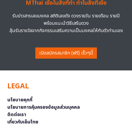
MThai เชื่อในสิ่งที่ทำ ทำในสิ่งที่เชื่อ
รับข่าวสารเลขมงคล สถิติเลขดัง ดวงรายวัน รายเดือน รายปี
พร้อมแนะนำวิธีเสริมดวง
ลุ้นรับรางวัลจากกิจกรรมเสริมความเป็นมงคลให้กับตัวท่านเอง
เปิดสมัครสมาชิก (ฟรี) เร็วๆนี้
LEGAL
นโยบายคุกกี้
นโยบายการคุ้มครองข้อมูลส่วนบุคคล
ติดต่อเรา
เกี่ยวกับเอ็มไทย