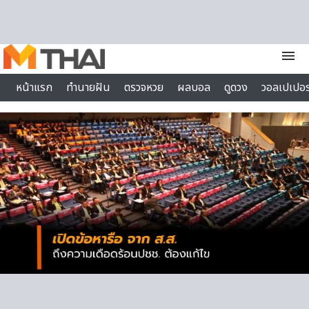
Skip to content
menu
หน้าแรก
ทำนายฝัน
ตรวจหวย
ผลบอล
ดูดวง
วอลเปเปอร
ไลฟ์สไตล์