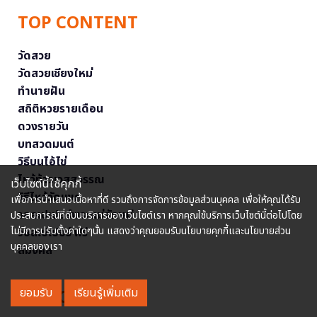
TOP CONTENT
วัดสวย
วัดสวยเชียงใหม่
ทำนายฝัน
สถิติหวยรายเดือน
ดวงรายวัน
บทสวดมนต์
วิธีบนไอ้ไข่
ไหว้ท้าวเวสสุวรรณ
เว็บไซต์นี้ใช้คุกกี้
วิธีไหว้วัดแขก
เพื่อการนำเสนอเนื้อหาที่ดี รวมถึงการจัดการข้อมูลส่วนบุคคล เพื่อให้คุณได้รับ
วอลเปเปอร์พระแม่ลักษมี
ประสบการณ์ที่ดีบนบริการของเว็บไซต์เรา หากคุณใช้บริการเว็บไซต์นี้ต่อไปโดย
ไม่มีการปรับตั้งค่าใดๆนั้น แสดงว่าคุณยอมรับนโยบายคุกกี้และนโยบายส่วน
วอลเปเปอร์ ฟรี
บุคคลของเรา
สีมงคล
ยอมรับ
เรียนรู้เพิ่มเติม
FOLLOW US