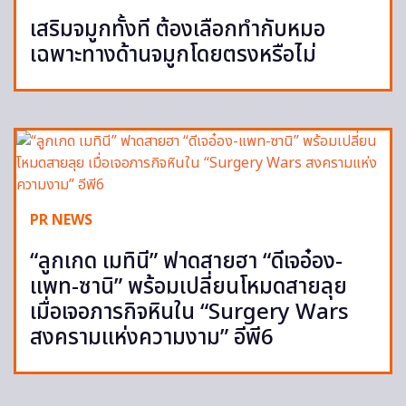
เสริมจมูกทั้งที ต้องเลือกทำกับหมอ
เฉพาะทางด้านจมูกโดยตรงหรือไม่
PR NEWS
“ลูกเกด เมทินี” ฟาดสายฮา “ดีเจอ๋อง-
แพท-ซานิ” พร้อมเปลี่ยนโหมดสายลุย
เมื่อเจอภารกิจหินใน “Surgery Wars
สงครามแห่งความงาม” อีพี6