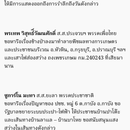
ให้มีการแสดงออกถึงการรำลึกถึงวันดังกล่าว
พรเทพ วิสุทธ์ิ์วัฒนศักดิ์
ส.ส.ประจวบฯ พรรคเพื่อไทย
ขอหารือเรื่องช้างป่าลงมาทำลายพืชผลทางการเกษตร
และประชาชนบริเวณ อ.หัวหิน, อ.กรุยบุรี, อ.ปราณบุรี ฯลฯ
และเสาไฟส่องสว่าง ถงเพชรเกษม กม.240243 ที่เสียมา
นาน
ซูการ์โน มะทา
ส.ส.ยะลา พรรคประชาชาติ
ขอหารือเรื่องปัญหาของ ปชช. หมู่ 6 ต.กาบัง อ.กาบัง ขอ
รัฐบาลขยายระบบประปา-ไฟฟ้า ให้ประชาชนบ้านปาโต๊ะ
และเส้นทางบ้านลาแล – บ้านบาโหย ขอสนับสนุนแสง
สว่างในเส้นทางดังกล่าว