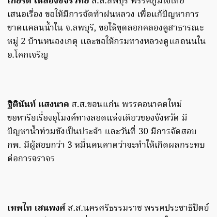
เกียรติ เหลืองขจรวิทย์
ส.ส.ลพบุรี พรรคภูมิใจไทย
เสนอเรื่อง ขอให้มีการจัดทำฝนหลวง เพื่อแก้ปัญหาการ
ขาดแคลนน้ำใน จ.ลพบุรี, ขอให้ขุดลอกคลองคูสาธารณะ
หมู่ 2 บ้านหนองเกตุ และขอให้กรมทางหลวงดูแลถนนใน
อ.โคกเจริญ
ฐิตินันท์ แสงนาค
ส.ส.ขอนแก่น พรรคอนาคตใหม่
ขอหารือเรื่องอุโมงค์ทางลอดแห่งเดียวของจังหวัด มี
ปัญหาน้ำท่วมขังเป็นประจำ และวันที่ 30 มีการจัดสอบ
กพ. มีผู้สอบกว่า 3 หมื่นคนคาดว่าจะทำให้เกิดผลกระทบ
ต่อการจราจร
เทพไท เสนพงศ์
ส.ส.นครศรีธรรมราช พรรคประชาธิปัตย์