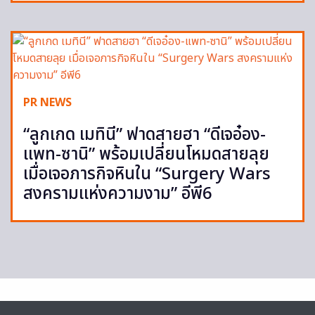
PR NEWS
“ลูกเกด เมทินี” ฟาดสายฮา “ดีเจอ๋อง-
แพท-ซานิ” พร้อมเปลี่ยนโหมดสายลุย
เมื่อเจอภารกิจหินใน “Surgery Wars
สงครามแห่งความงาม” อีพี6