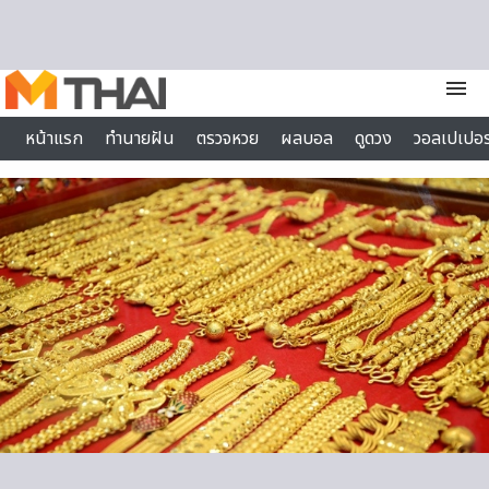
Skip to content
menu
หน้าแรก
ทำนายฝัน
ตรวจหวย
ผลบอล
ดูดวง
วอลเปเปอร
ไลฟ์สไตล์