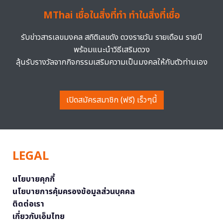
MThai เชื่อในสิ่งที่ทำ ทำในสิ่งที่เชื่อ
รับข่าวสารเลขมงคล สถิติเลขดัง ดวงรายวัน รายเดือน รายปี
พร้อมแนะนำวิธีเสริมดวง
ลุ้นรับรางวัลจากกิจกรรมเสริมความเป็นมงคลให้กับตัวท่านเอง
เปิดสมัครสมาชิก (ฟรี) เร็วๆนี้
LEGAL
นโยบายคุกกี้
นโยบายการคุ้มครองข้อมูลส่วนบุคคล
ติดต่อเรา
เกี่ยวกับเอ็มไทย