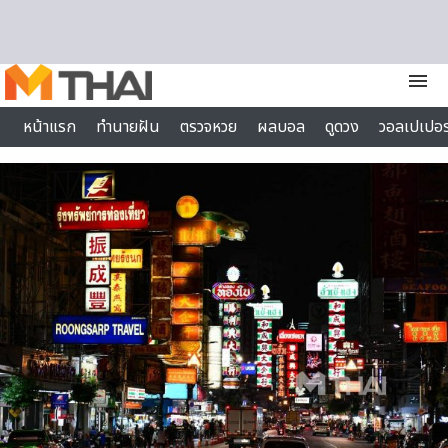
Skip to content
menu
หน้าแรก
ทำนายฝัน
ตรวจหวย
ผลบอล
ดูดวง
วอลเปเปอร
ไลฟ์สไตล์