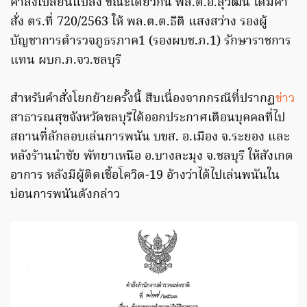
คำสั่งเปลี่ยนแปลง ขณะเดียวกัน พล.ต.อ.สุวัฒน์ ได้มีคำ
สั่ง ตร.ที่ 720/2563 ให้ พล.ต.ต.ธิติ แสงสว่าง รองผู้
บัญชาการตำรวจภูธรภาค1 (รองผบช.ภ.1) รักษาราชการ
แทน ผบก.ภ.จว.ชลบุรี
สำหรับคำสั่งโยกย้ายครั้งนี้ สืบเนื่องจากกรณีที่ปรากฏ
ข่าว
สาธารณสุขจังหวัดชลบุรีได้ออกประกาศเตือนบุคคลที่ไป
สถานที่ลักลอบเล่นการพนัน บขส. อ.เมือง จ.ระยอง และ
หลังร้านนำชัย พัทยาเหนือ อ.บางละมุง จ.ชลบุรี ให้สังเกต
อาการ หลังมีผู้ติดเชื้อโควิด-19 อ้างว่าได้ไปเล่นพนันใน
บ่อนการพนันดังกล่าว