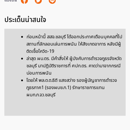
แบ่งปัน
ประเด็นน่าสนใจ
ก่อนหน้านี้ สสจ.ชลบุรี ได้ออกประกาศเตือนบุคคลที่ไป
สถานที่ลักลอบเล่นการพนัน ให้สังเกตอาการ หลังมีผู้
ติดเชื้อโควิด-19
ล่าสุด ผบ.ตร. มีคำสั่งให้ ผู้บังคับการตำรวจภูธรจังหวัด
ชลบุรี มาปฏิบัติราชการที่ ศปก.ตร. คาดว่ามาจากกรณี
บ่อนการพนัน
โดยให้ พล.ต.ต.ธิติ แสงสว่าง รองผู้บัญชาการตำรวจ
ภูธรภาค1 (รองผบช.ภ.1) รักษาราชการแทน
ผบก.ภ.จว.ชลบุรี