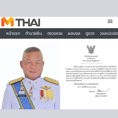
Skip to content
menu
หน้าแรก
ทำนายฝัน
ตรวจหวย
ผลบอล
ดูดวง
วอลเปเปอร
ไลฟ์สไตล์