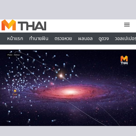
Skip to content
menu
หน้าแรก
ทำนายฝัน
ตรวจหวย
ผลบอล
ดูดวง
วอลเปเปอร
ไลฟ์สไตล์