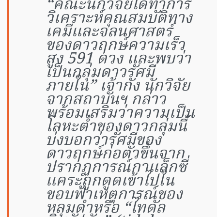
“คณะนักวิจัยได้ทำการ
วิเคราะห์คุณสมบัติทาง
เคมีและจลนศาสตร์
ของดาวฤกษ์ความเร็ว
สูง 591 ดวง และพบว่า
เป็นกลุ่มดาวรัศมี
ภายใน” เจ้ากัง นักวิจัย
จากสถาบันฯ กล่าว
พร้อมเสริมว่าความเป็น
โลหะต่ำของดาวกลุ่มนี้
บ่งบอกว่ารัศมีของ
ดาวฤกษ์ก่อตัวขึ้นจาก
ปรากฏการณ์กาแล็กซี่
แคระถูกดูดเข้าไปใน
ขอบฟ้าเหตุการณ์ของ
หลุมดำหรือ “ไทดัล