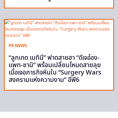
PR NEWS
“ลูกเกด เมทินี” ฟาดสายฮา “ดีเจอ๋อง-
แพท-ซานิ” พร้อมเปลี่ยนโหมดสายลุย
เมื่อเจอภารกิจหินใน “Surgery Wars
สงครามแห่งความงาม” อีพี6