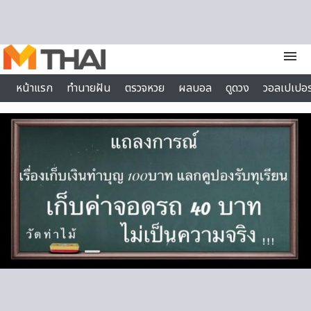
Skip to content
menu
หน้าแรก
ทำนายฝัน
ตรวจหวย
ผลบอล
ดูดวง
วอลเปเปอร
ไลฟ์สไตล์