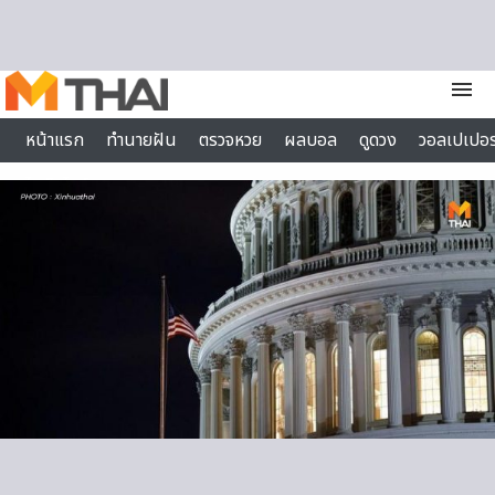
Skip to content
menu
หน้าแรก
ทำนายฝัน
ตรวจหวย
ผลบอล
ดูดวง
วอลเปเปอร
ไลฟ์สไตล์