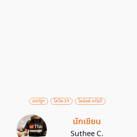
สหรัฐฯ
โควิด-19
โดนัลด์ ทรัมป์
นักเขียน
Suthee C.