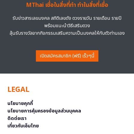
MThai เชื่อในสิ่งที่ทำ ทำในสิ่งที่เชื่อ
รับข่าวสารเลขมงคล สถิติเลขดัง ดวงรายวัน รายเดือน รายปี
พร้อมแนะนำวิธีเสริมดวง
ลุ้นรับรางวัลจากกิจกรรมเสริมความเป็นมงคลให้กับตัวท่านเอง
เปิดสมัครสมาชิก (ฟรี) เร็วๆนี้
LEGAL
นโยบายคุกกี้
นโยบายการคุ้มครองข้อมูลส่วนบุคคล
ติดต่อเรา
เกี่ยวกับเอ็มไทย