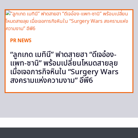
PR NEWS
“ลูกเกด เมทินี” ฟาดสายฮา “ดีเจอ๋อง-
แพท-ซานิ” พร้อมเปลี่ยนโหมดสายลุย
เมื่อเจอภารกิจหินใน “Surgery Wars
สงครามแห่งความงาม” อีพี6