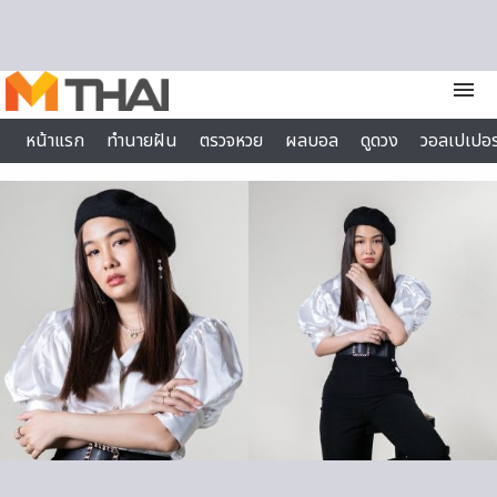
Skip to content
menu
หน้าแรก
ทำนายฝัน
ตรวจหวย
ผลบอล
ดูดวง
วอลเปเปอร
ไลฟ์สไตล์