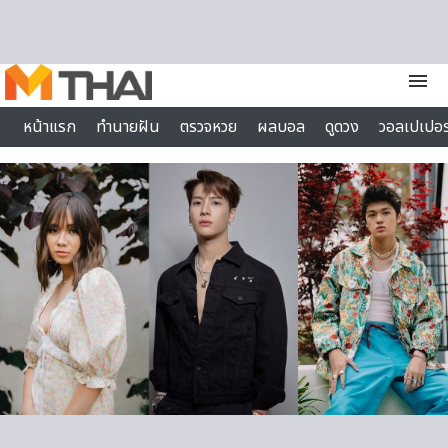
Skip to content
menu
หน้าแรก
ทำนายฝัน
ตรวจหวย
ผลบอล
ดูดวง
วอลเปเปอร
ไลฟ์สไตล์