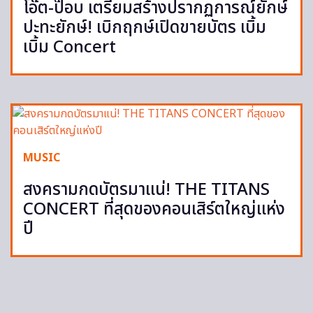
โอ๊ต-ป๊อบ เตรียมสร้างปรากฏการณ์ยักษ์
ปะทะยักษ์! เบิกฤกษ์เปิดขายบัตร เบิ้ม
เบิ้ม Concert
MUSIC
สงครามกดบัตรมาแน่! THE TITANS
CONCERT ที่สุดของคอนเสิร์ตใหญ่แห่ง
ปี