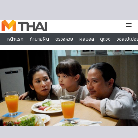
Skip to content
menu
หน้าแรก
ทำนายฝัน
ตรวจหวย
ผลบอล
ดูดวง
วอลเปเปอร
ไลฟ์สไตล์