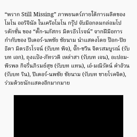
“พราก Still Missing” ภาพยนตร์ภายใต้การผลิตของ
โมโน ออริจินัล ในเครือโมโน กรุ๊ป จับมือกลมกล่อมโป
รดักชั่น ของ “ตั๊ก-นภัสกร มิตรธีรโรจน์” จากฝีมือการ
กำกับของ ปีเตอร์-นพชัย ชัยนาม นำแสดงโดย ป๊อก-ปิย
ธิดา มิตรธีรโรจน์ (รับบท พิจ), จั๊ก-ชวิน จิตรสมบูรณ์ (รับ
บท เอก), ถุงแป้ง-ภัทรวดี เหล่าสา (รับบท เจน), อะปอม-
พีรพล กิจรื่นภิรมย์สุข (รับบท แทน), เอ๋-มณีรัตน์ คำอ้วน
(รับบท ริน), ปีเตอร์-นพชัย ชัยนาม (รับบท ชายโรคจิต),
ร่วมด้วยนักแสดงอีกมากมาย