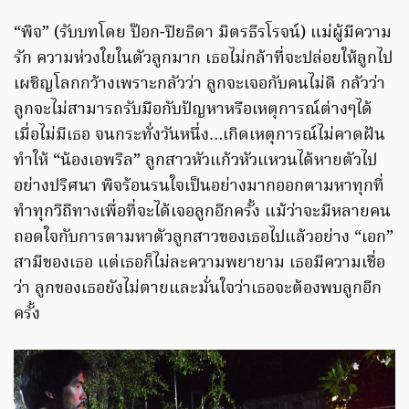
“พิจ” (รับบทโดย ป๊อก-ปิยธิดา มิตรธีรโรจน์) แม่ผู้มีความ
รัก ความห่วงใยในตัวลูกมาก เธอไม่กล้าที่จะปล่อยให้ลูกไป
เผชิญโลกกว้างเพราะกลัวว่า ลูกจะเจอกับคนไม่ดี กลัวว่า
ลูกจะไม่สามารถรับมือกับปัญหาหรือเหตุการณ์ต่างๆได้
เมื่อไม่มีเธอ จนกระทั่งวันหนึ่ง…เกิดเหตุการณ์ไม่คาดฝัน
ทำให้ “น้องเอพริล” ลูกสาวหัวแก้วหัวแหวนได้หายตัวไป
อย่างปริศนา พิจร้อนรนใจเป็นอย่างมากออกตามหาทุกที่
ทำทุกวิถีทางเพื่อที่จะได้เจอลูกอีกครั้ง แม้ว่าจะมีหลายคน
ถอดใจกับการตามหาตัวลูกสาวของเธอไปแล้วอย่าง “เอก”
สามีของเธอ แต่เธอก็ไม่ละความพยายาม เธอมีความเชื่อ
ว่า ลูกของเธอยังไม่ตายและมั่นใจว่าเธอจะต้องพบลูกอีก
ครั้ง