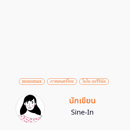
monomax
ภาพยนตร์ไทย
โมโน ออริจินัล
นักเขียน
Sine-In