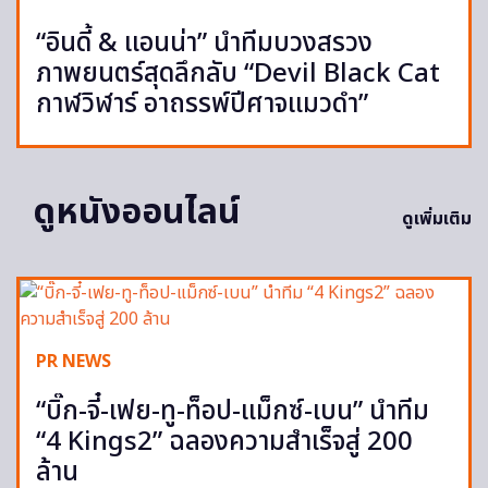
“อินดี้ & แอนน่า” นำทีมบวงสรวง
ภาพยนตร์สุดลึกลับ “Devil Black Cat
กาฬวิฬาร์ อาถรรพ์ปีศาจแมวดำ”
ดูหนังออนไลน์
ดูเพิ่มเติม
PR NEWS
“บิ๊ก-จี๋-เฟย-ทู-ท็อป-แม็กซ์-เบน” นำทีม
“4 Kings2” ฉลองความสำเร็จสู่ 200
ล้าน