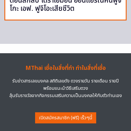
ตอนลึกลับ โดราเอมอน ออนแอร์ในคืนฟูจิ
โกะ เอฟ. ฟูจิโอะเสียชีวิต
MThai เชื่อในสิ่งที่ทำ ทำในสิ่งที่เชื่อ
รับข่าวสารเลขมงคล สถิติเลขดัง ดวงรายวัน รายเดือน รายปี
พร้อมแนะนำวิธีเสริมดวง
ลุ้นรับรางวัลจากกิจกรรมเสริมความเป็นมงคลให้กับตัวท่านเอง
เปิดสมัครสมาชิก (ฟรี) เร็วๆนี้