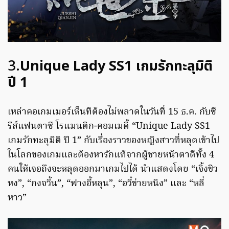
3.
Unique Lady SS1 เกมรักทะลุมิติ
ปี 1
เหล่าคอเกมเมอร์เห็นทีต้องไม่พลาดในวันที่ 15 ธ.ค. กับซี
รีส์แฟนตาซี โรแมนติก-คอมเมดี้ “Unique Lady SS1
เกมรักทะลุมิติ ปี 1” กับเรื่องราวของหญิงสาวที่หลุดเข้าไป
ในโลกของเกมและต้องหารักแท้จากผู้ชายหน้าตาดีทั้ง 4
คนให้เจอถึงจะหลุดออกมาเกมไปได้ นำแสดงโดย “เจิ้งชิว
หง”, “กงจวิ้น”, “ฟางอี้หลุน”, “อวี๋ข่ายหนิง” และ “หลี่
หาว”