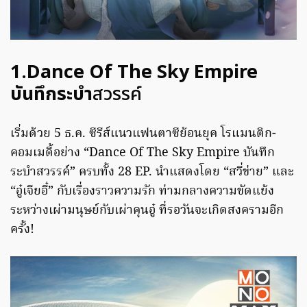
1.Dance Of The Sky Empire
บันทึกระบำ
สวรรค์
เริ่มด้วย 5 ธ.ค. ซีรีส์แนวแฟนตาซีย้อนยุค โรแมนติก-
คอมเมดี้อย่าง “Dance Of The Sky Empire บันทึก
ระบำสวรรค์” ครบทั้ง 28 EP. นำแสดงโดย “สวี่ข่าย” และ
“อู๋เจียอี๋” กับเรื่องราวความรัก ท่ามกลางความขัดแย้ง
ระหว่างเผ่ามนุษย์กับเผ่าคุนอู๋ ที่รอวันจะเกิดสงครามอีก
ครั้ง!