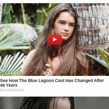
See How The Blue Lagoon Cast Has Changed After
46 Years
BRAINBERRIES