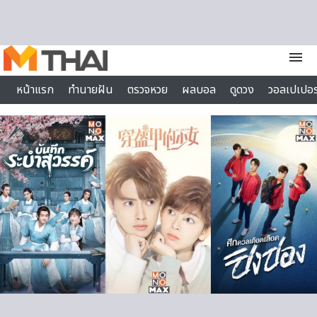
Skip to content
menu
หน้าแรก
ทำนายฝัน
ตรวจหวย
ผลบอล
ดูดวง
วอลเปเปอร
ไลฟ์สไตล์