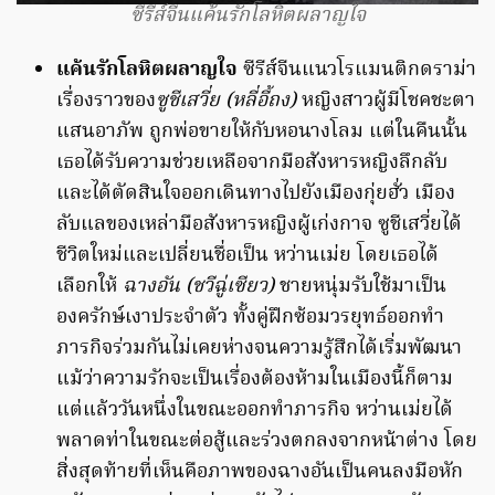
ซีรีส์จีนแค้นรักโลหิตผลาญใจ
แค้นรักโลหิตผลาญใจ
ซีรีส์จีนแนวโรแมนติกดราม่า
เรื่องราวของ
ซูชีเสวี่ย (หลี่อี้ถง)
หญิงสาวผู้มีโชคชะตา
แสนอาภัพ ถูกพ่อขายให้กับหอนางโลม แต่ในคืนนั้น
เธอได้รับความช่วยเหลือจากมือสังหารหญิงลึกลับ
และได้ตัดสินใจออกเดินทางไปยังเมืองกุ่ยฮั่ว เมือง
ลับแลของเหล่ามือสังหารหญิงผู้เก่งกาจ ซูชีเสวี่ยได้
ชีวิตใหม่และเปลี่ยนชื่อเป็น หว่านเม่ย โดยเธอได้
เลือกให้
ฉางอัน (ชวีฉู่เซียว)
ชายหนุ่มรับใช้มาเป็น
องครักษ์เงาประจำตัว ทั้งคู่ฝึกซ้อมวรยุทธ์ออกทำ
ภารกิจร่วมกันไม่เคยห่างจนความรู้สึกได้เริ่มพัฒนา
แม้ว่าความรักจะเป็นเรื่องต้องห้ามในเมืองนี้ก็ตาม
แต่แล้ววันหนึ่งในขณะออกทำภารกิจ หว่านเม่ยได้
พลาดท่าในขณะต่อสู้และร่วงตกลงจากหน้าต่าง โดย
สิ่งสุดท้ายที่เห็นคือภาพของฉางอันเป็นคนลงมือหัก