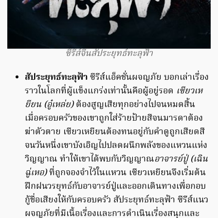
ซีรีส์จีนสัประยุทธ์ทะลุฟ้า
สัประยุทธ์ทะลุฟ้า
ซีรีส์แอ็คชั่นผจญภัย บอกเล่าเรื่อง
ราวในโลกที่ผู้แข็งแกร่งเท่านั้นคือผู้อยู่รอด
เซียวเห
ยียน (อู๋เหล่ย)
ต้องสูญเสียทุกอย่างไปจนหมดสิ้น
เมื่อครอบครัวของเขาถูกใส่ร้ายป้ายสีจนมารดาต้อง
ฆ่าตัวตาย เซียวเหยียนต้องทนอยู่กับคำดูถูกเสียดสี
จนวันหนึ่งเขาบังเอิญไปปลดผนึกพลังของแหวนแห่ง
วิญญาณ ทำให้เขาได้พบกับวิญญาณ
อาจารย์ปู่ (เฉิน
ฉู่เหอ)
ที่ถูกจองจำไว้ในแหวน เซียวเหยียนจึงเริ่มต้น
ฝึกฝนวรยุทธ์กับอาจารย์ปู่และออกเดินทางเพื่อกอบ
กู้ชื่อเสียงให้กับครอบครัว สัประยุทธ์ทะลุฟ้า ซีรีส์แนว
ผจญภัยที่มีเนื้อเรื่องและการดำเนินเรื่องสนุกและ