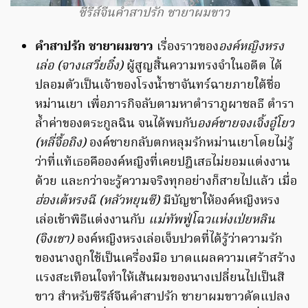
ซีรีส์จีนคำสาปรัก ชายาผมขาว
คำสาปรัก ชายาผมขาว
เรื่องราวของ
องค์หญิงหรง
เล่อ (จางเสวี่ยอิ๋ง)
ผู้สูญสิ้นความทรงจำในอดีต ได้
ปลอมตัวเป็นเจ้าของโรงน้ำชาจันทร์ฉายภายใต้ชื่อ
หม่านเยา เพื่อภารกิจลับตามหาตำราภูผาชลธี ตำรา
ล้ำค่าของตระกูลฉิน จนได้พบกับ
องค์ชายจงเจิ้งอู๋โยว
(หลี่จื้อถิง)
องค์ชายกลับตกหลุมรักหม่านเยาโดยไม่รู้
ว่าที่แท้เธอคือองค์หญิงที่เคยปฎิเสธไม่ยอมแต่งงาน
ด้วย และกว่าจะรู้ความจริงทุกอย่างก็สายไปแล้ว เมื่อ
ฮ่องเต้หรงฉี (หลัวหยุนซี)
มีบัญชาให้องค์หญิงหรง
เล่อเข้าพิธีแต่งงานกับ
แม่ทัพฟู่โฉวแห่งเป่ยหลิน
(จิงเชา)
องค์หญิงหรงเล่อเจ็บปวดที่ได้รู้ว่าความรัก
ของนางถูกใช้เป็นเครื่องมือ บาดแผลความเศร้าสร้าง
แรงสะเทือนใจทำให้เส้นผมของนางเปลี่ยนไปเป็นสี
ขาว สำหรับซีรีส์จีนคำสาปรัก ชายาผมขาวดัดแปลง