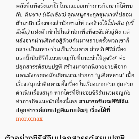
พลังที่แท้จริงเอาไว้ ในขณะออกทำภารกิจเขาก็ได้พบ
กับ
ฉินซาง (เฉิงเซียว)
คุณหนูตระกูลขุนนางที่ปลอม
ตัวมาสืบเรื่องของสำนักซานไห่ เธอจ้างให้
โม่หลิน (อวี๋
อีเจี๋ย)
แฝงตัวเข้าไปในสำนักเพื่อที่จะจับตัวลู่ผิง แต่
หลังจากผ่านศึกต่อสู้ด้วยกันมาหลายครั้งพวกเขาก็
กลายเป็นสหายร่วมเป็นร่วมตาย สำหรับซีรีส์เรื่อง
แรกนี้เป็นซีรีส์แนวผจญภัยที่แนะนำให้ดูจริงๆ ค่ะ
ปลุกสวรรค์สยบปฐพี สร้างมาจากนิยายขายดีจาก
แดนมังกรของนักเขียนนามปากกา ‘หูเตี๋ยหลาน’ เนื้อ
เรื่องสนุกน่าติดตามทั้งเรื่อง ในเรื่องฉากสวย ชุดสวย
ดำเนินเรื่องสนุก หากใครที่ชื่นชอบซีรีส์แนวผจญภัย
ทำภารกิจแนะนำเรื่องนี้เลย
สามารถรับชมซีรีส์จีน
ปลุกสวรรค์สยบปฐพีแบบเต็มๆ เรื่องได้ที่
monomax
ตัวอย่างซีรีส์จีนปลุกสวรรค์สยบปฐพี