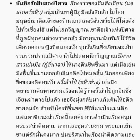
บันทึกรักสิบสองปีศาจ
เรื่องราวของ
จินซิ่งเจียน (แจ
สเปอร์หลิว)
หนุ่มเย็นชาผู้มีภูมิหลังลึกลับ ในโลก
มนุษย์เขาคือเจ้าของร้านแกลเลอรีฮั่วเซวี่ยไจ๋ที่โด่งดัง
ไปทั่วเซี่ยงไฮ้ แต่ในโลกวิญญาณเขาคือเจ้าแห่งปีศาจ
ที่ภูตผีทุกตนต่างหวาดกลัว มีอายุนานนับพันปีใช้ชีวิต
เพื่อรอคอยหญิงที่ตนเองรัก ทุกวันจินซิ่งเจียนจะเก็บ
รวบรวมปราณปีศาจ นำไปปลดผนึกวิญญาณ
ปีศาจ
สาวเย่หมิง (กู่ลี่นาจา)
ให้นางคืนชีพขึ้นมา แต่เมื่อเย่ห
มิงฟื้นขึ้นมาเธอกลับลืมอดีตไปหมดสิ้น นึกออกเพียง
ชื่อของอดีตคนรัก
อวี้เส้าไป๋ (หลิวช่าง)
เย่หมิง
พยายามค้นหาความจริงจนได้รู้ว่าอวี้เส่าไป๋ถูกจินซิ่ง
เจียนฆ่าตายไปแล้ว เธอจึงมุ่งกลับมาแก้แค้นให้อดีต
ชายคนรัก สำหรับใครที่ชื่นชอบซีรีส์แนวโรแมนติก
แฟนตาซีแนะนำเรื่องนี้เลยค่ะ การดำเนินเรื่องสนุก
ครบรสน่าติดตาม ฉากและชุดสวยงาม พระเอกเย็น
ชาแต่รักมั่นคงมาก ปมปริศนาในเรื่องน่าติดตามและ