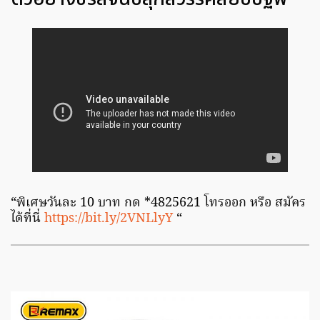
“พิเศษวันละ 10 บาท กด *4825621 โทรออก หรือ สมัคร
ได้ที่นี่
https://bit.ly/2VNLlyY
“