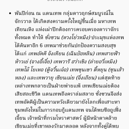
พันปีก่อน ณ แดนเทพ กลุ่มดาวฤกษ์สมบูรณ์ใน
จักรวาล ได้เกิดสงครามครั้งใหญ่ขึ้นเมื่อ มหาเทพ
เทียนเหิง แห่งเผ่าปีกต้องการครอบครองดาราจักร
ทั้งหมด ทำให้
ซั่งซวน (หวงโย่วหมิง)
ประมุขแห่งเทพ
ได้ค้นหาอีก 6 เทพมาช่วยกันปกป้องความสงบสุข
ได้แก่
เทพอัคคี จ้งเทียน (เฉินป๋อหลิน) เทพสายฟ้า
ห้าวเย่ (จางอี้เจี๋ย) เทพวารี ฮว่าเชิง (ล่ายอวี่เหมิง)
เทพไม้ โยเหอ (ตู้จวิ้นเจ๋อ) เทพขุนเขา ตี้หยุน (ซุนเส้า
หลง) และเทพวายุ เชียนเม่ย (จิ่งเถียน)
แต่สุดท้าย
เหล่าเทพกลายเป็นฝ่ายพ่ายแพ้ เทพเชียนเม่ยต้อง
เสียสละชีวิต แดนเทพถึงคราล่มสลาย ซั่งซวนจึงส่ง
เทพอัคคีผู้เป็นความหวังเดียวมายังโลกเพื่อเสาะหา
ขุมพลังใหม่ในการกอบกู้แดนเทพ จนได้พบซือถูเฟิ่ง
เจี้ยน เจ้าหน้าที่กรมโหราศาสตร์ ผู้มีหน้าตาคล้าย
เชียนเม่ยที่เขาหลงรักมาตลอด หลังจากทั้งคู่ได้พบ