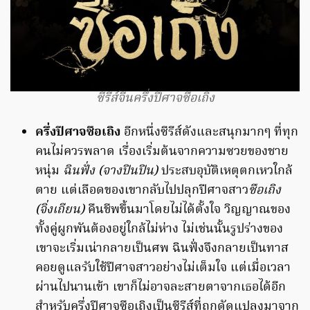
ซีรีส์จีนครึ่งปีศาจซือเถิง
ครึ่งปีศาจซือเถิง
อีกหนึ่งซีรีส์ดังและสนุกมากๆ ที่ทุก
คนไม่ควรพลาด เรื่องเริ่มต้นจากความซวยของชาย
หนุ่ม
ฉินฟั่ง (จางปินปิน)
ประสบอุบัติเหตุตกเหวใกล้
ตาย แต่เลือดของเขากลับไปปลุกปีศาจสาว
ซือเถิง
(จิ่งเถียน)
คืนชีพขึ้นมาโดยไม่ได้ตั้งใจ วิญญาณของ
ทั้งคู่ผูกพันต้องอยู่ใกล้ไม่ห่าง ไม่เช่นนั้นรูปร่างของ
เขาจะเริ่มเน่ากลายเป็นศพ ฉินฟั่งจึงกลายเป็นทาส
คอยดูแลรับใช้ปีศาจสาวอย่างไม่เต็มใจ แต่เมื่อเวลา
ผ่านไปนานเข้า เขาก็ไม่อาจละสายตาจากเธอได้อีก
สำหรับครึ่งปีศาจซือเถิงเป็นซีรีส์ที่ถูกดัดแปลงมาจาก