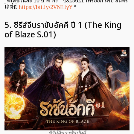
“พิเศษวันละ 10 บาท กด *4825621 โทรออก หรือ สมัคร
ได้ที่นี่
https://bit.ly/2VNLlyY
“
5. ซีรีส์จีนราชันอัคคี ปี 1 (The King
of Blaze S.01)
ซีรีส์จีนราชันอัคคี