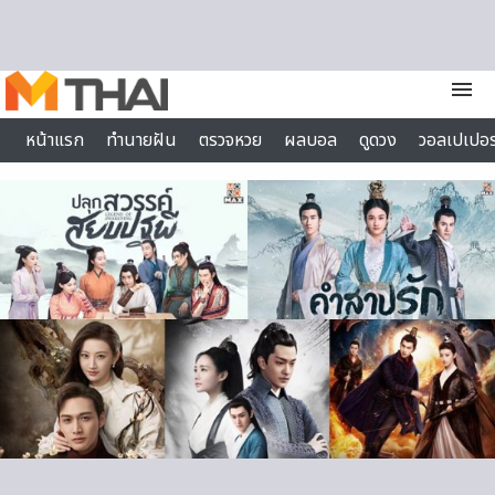
Skip to content
menu
หน้าแรก
ทำนายฝัน
ตรวจหวย
ผลบอล
ดูดวง
วอลเปเปอร
ไลฟ์สไตล์