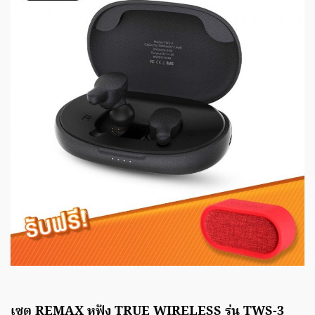
เซต REMAX หูฟัง TRUE WIRELESS รุ่น TWS-3