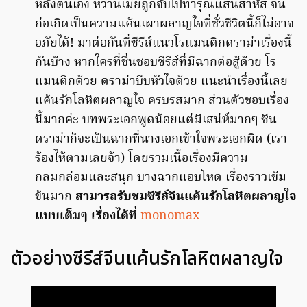
หลังตนเอง หว่านเม่ยถูกจับไปทารุณแสนสาหัส จน
ก่อเกิดเป็นความแค้นเผาผลาญใจที่ชั่วชีวิตนี้ก็ไม่อาจ
อภัยได้! มาต่อกันที่ซีรีส์แนวโรแมนติกดราม่าเรื่องนี้
กันบ้าง หากใครที่ชื่นชอบซีรีส์ที่มีฉากต่อสู้ด้วย โร
แมนติกด้วย ดราม่าบีบหัวใจด้วย แนะนำเรื่องนี้เลย
แค้นรักโลหิตผลาญใจ ครบรสมาก ส่วนตัวชอบเรื่อง
นี้มากค่ะ บทพระเอกพูดน้อยแต่มีเสน่ห์มากๆ ซีน
ดราม่าก็จะเป็นฉากที่นางเอกเข้าใจพระเอกผิด (เรา
ร้องไห้ตามเลยจ้า) โดยรวมเนื้อเรื่องมีความ
กลมกล่อมและสนุก บางฉากแอบโหด เรื่องราวเข้ม
ข้นมาก
สามารถรับชมซีรีส์จีนแค้นรักโลหิตผลาญใจ
แบบเต็มๆ เรื่องได้ที่
monomax
ตัวอย่างซีรีส์จีนแค้นรักโลหิตผลาญใจ