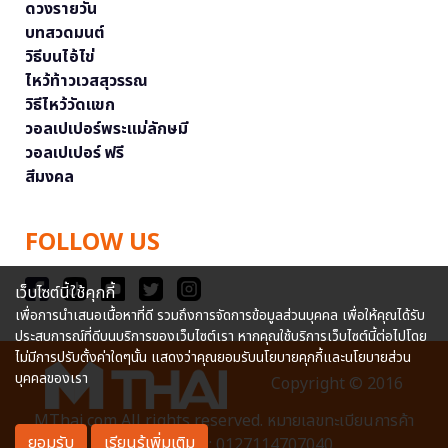
ดวงรายวัน
บทสวดมนต์
วิธีบนไอ้ไข่
ไหว้ท้าวเวสสุวรรณ
วิธีไหว้วัดแขก
วอลเปเปอร์พระแม่ลักษมี
วอลเปเปอร์ ฟรี
สีมงคล
FOLLOW US
เว็บไซต์นี้ใช้คุกกี้
เพื่อการนำเสนอเนื้อหาที่ดี รวมถึงการจัดการข้อมูลส่วนบุคคล เพื่อให้คุณได้รับ
ประสบการณ์ที่ดีบนบริการของเว็บไซต์เรา หากคุณใช้บริการเว็บไซต์นี้ต่อไปโดย
ไม่มีการปรับตั้งค่าใดๆนั้น แสดงว่าคุณยอมรับนโยบายคุกกี้และนโยบายส่วน
บุคคลของเรา
Copyright © 2016
MThai.com All rights reserved. หมายเลขทะเบียนการค้า
ยอมรับ
เรียนรู้เพิ่มเติม
อิเล็กทรอนิกส์ : 0127114707040