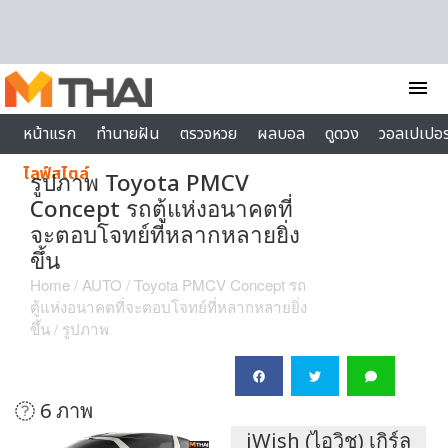
Skip to content
menu
หน้าแรก
ทำนายฝัน
ตรวจหวย
ผลบอล
ดูดวง
วอลเปเปอร
ไลฟ์สไตล์
รูปภาพ Toyota PMCV
Concept รถตู้แห่งอนาคตที่
จะตอบโจทย์ที่หลากหลายยิ่ง
ขึ้น
Home
/
AUTO
/
Toyota PMCV Concept รถ
ตู้แห่งอนาคตที่จะตอบโจทย์ที่หลากหลายยิ่ง
ขึ้น
/ รูปภาพ
6 ภาพ
iWish (ไอวิช) เกิร์ล