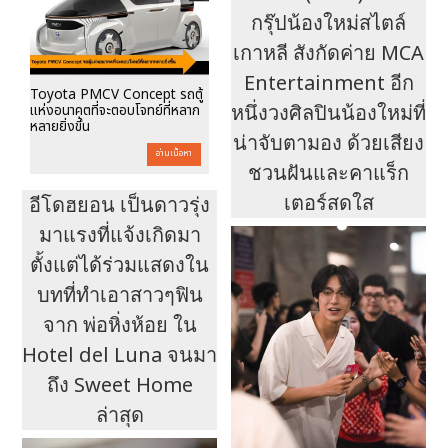
กรุ๊ปน้องใหม่สไตล์
เกาหลี สังกัดค่าย MCA
Entertainment อีก
Toyota PMCV Concept รถตู้
หนึ่งวงศิลปินน้องใหม่ที่
แห่งอนาคตที่จะตอบโจทย์ที่หลาก
หลายยิ่งขึ้น
น่าจับตามอง ด้วยเสียง
อ่านเนื้อหา
ชวนฝันและคาแร็ก
เตอร์สดใส
อีโดฮยอน เป็นดาวรุ่ง
มาแรงที่แจ้งเกิดมา
ตั้งแต่ได้ร่วมแสดงใน
บทที่ทำเอาสาวๆฟิน
จาก พ่อหิ่งห้อย ใน
Hotel del Luna จนมา
ถึง Sweet Home
ล่าสุด