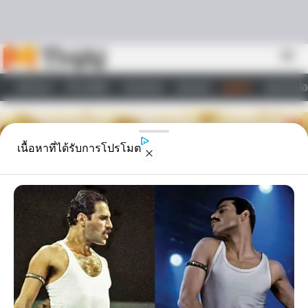
Skip to content
menu
หน้าแรก
ทำนายฝัน
ตรวจหวย
ผลบอล
ดูดวง
วอลเปเปอ
ไลฟ์สไตล์
เนื้อหาที่ได้รับการโปรโมต