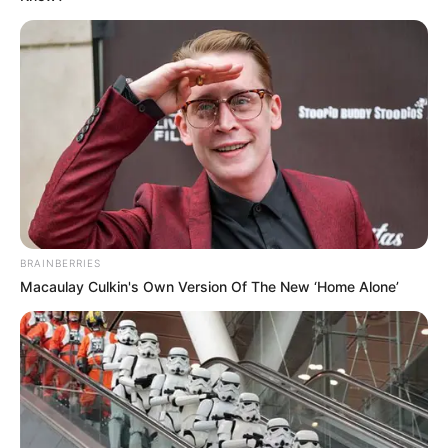
BRAINBERRIES
The Most Unexpected Wedding Dance Moments
BRAINBERRIES
BRAINBERRIES
Macaulay Culkin's Own Version Of The New ‘Home Alone’
These Wedding Dance Moves Broke The Internet
BRAINBERRIES