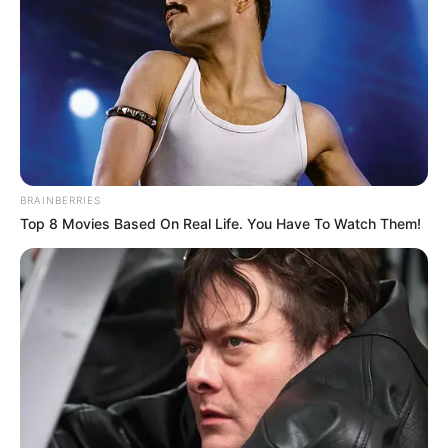
ดูดวงรายเดือน
|
28 มิ.ย. 2025
แบ่งปัน
ก.ค.นี้ ราศีใดมีเกณฑ์เป็น คนดวงดี
เศรษฐีใหม่อยู่ในกระจกแล้วจ้า
BRAINBERRIES
Top 8 Movies Based On Real Life. You Have To Watch Them!