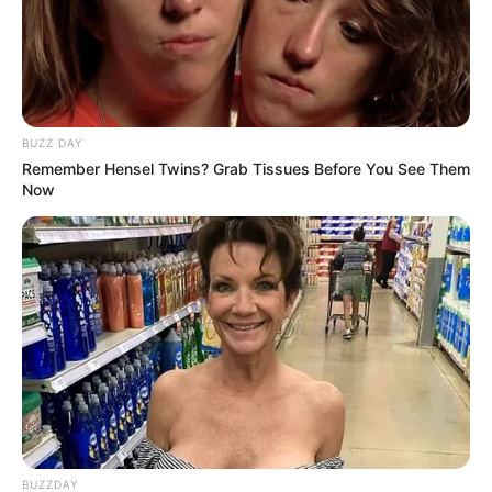
BUZZ DAY
Remember Hensel Twins? Grab Tissues Before You See Them
Now
MThai เชื่อในสิ่งที่ทำ ทำในสิ่งที่เชื่อ
รับข่าวสารเลขมงคล สถิติเลขดัง ดวงรายวัน รายเดือน รายปี
พร้อมแนะนำวิธีเสริมดวง
ลุ้นรับรางวัลจากกิจกรรมเสริมความเป็นมงคลให้กับตัวท่านเอง
เปิดสมัครสมาชิก (ฟรี) เร็วๆนี้
BUZZDAY