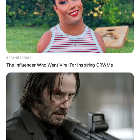
The 90s Was A Fantastic Decade For Fans Of Action
Movies
BRAINBERRIES
BRAINBERRIES
The Influencer Who Went Viral For Inspiring GRWMs
Is There An Intersex Whale? This Finding Baffles
Science