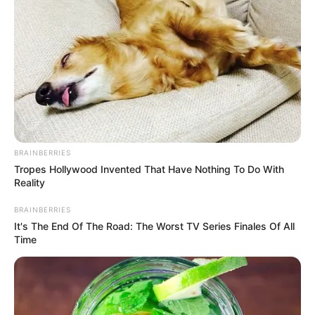
กวาง ไพ่ตองส่องใจ
เช็กดวงครึ่งปีหลัง ดวงราศีกุมภ์ 2568 ดูดวงแม่นๆ กับแม่
กวาง ไพ่ตองส่องใจ
เช็กดวงครึ่งปีหลัง ดวงราศีมิถุน 2568 ดูดวงแม่นๆ กับแม่
กวาง ไพ่ตองส่องใจ
คำทำนายดวงชะตาปี 68 วางจำหน่ายแล้ววันนี้
ช่องทางการสั่งซื้อที่แอปพลิเคชัน MTHAI
BRAINBERRIES
มือถือแอนดรอยด์
Tropes Hollywood Invented That Have Nothing To Do With
:
https://play.google.com/store/apps/details
Reality
มือถือ iOS ไอโฟน
BRAINBERRIES
:
https://apps.apple.com/gr/app/mthai-
It's The End Of The Road: The Worst TV Series Finales Of All
com/id471243201
Time