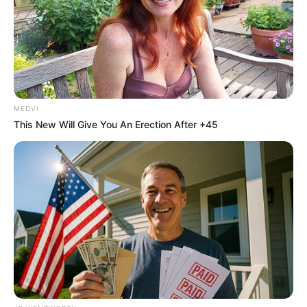
BRAINBERRIES
MEDVI
This New Will Give You An Erection After +45
Watch The Most Jaw‑Dropping Figure Skating
Moments
BRAINBERRIES