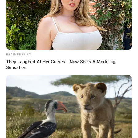
6 Best '90s Action Movies To Watch Today
BRAINBERRIES
BRAINBERRIES
They Laughed At Her Curves—Now She's A Modeling
Sensation