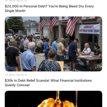
JG WENTWORTH
$20,000 In Personal Debt? You're Being Bleed Dry Every
Single Month
10 Incredible FIFA 2026 Facts You Probably Missed
BRAINBERRIES
JG WENTWORTH
$30k In Debt Relief Scandal: What Financial Institutions
Quietly Conceal