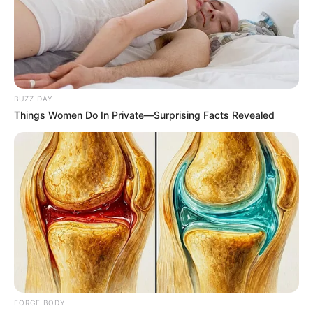
BUZZ DAY
Dare To Watch: 6 Movies So Bad They're Good
Things Women Do In Private—Surprising Facts Revealed
BRAINBERRIES
Clothes And Shoes Are The Real Challenges For This
Family!
BRAINBERRIES
FORGE BODY