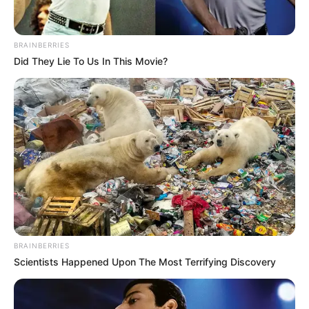
BRAINBERRIES
Did They Lie To Us In This Movie?
ดูดวงรายเดือน
ก.ค.นี้ ราศีใดมีเกณฑ์เป็น
คนดวงดี เศรษฐีใหม่อยู่ใน
กระจกแล้วจ้า
ชะตาชีวิตทั้ง 12 เดือนปี 68 จะอยู่ในมือคุณ อ่านคำทำนายดวงปี 68
โดย แม่กวาง ไพ่ตองส่องใจ ได้แล้ววันนี้ ที่แอป MTHAI ที่เดียว
BRAINBERRIES
Scientists Happened Upon The Most Terrifying Discovery
Home
/
ดูดวงรายเดือน
/ ก.ค.นี้ ราศีใดมีเกณฑ์เป็น คนดวงดี เศรษฐีใหม่อยู่
ในกระจกแล้วจ้า