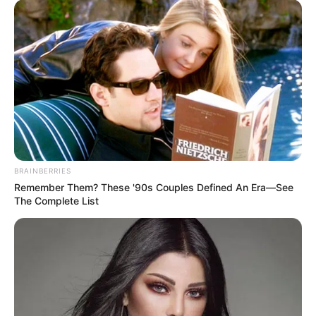
It Might Be Quentin Tarantino's Last Movie
BRAINBERRIES
Sensational Seductress: Demi Moore's Most
Scandalous Performances
BRAINBERRIES
BRAINBERRIES
Remember Them? These '90s Couples Defined An Era—See
The Complete List