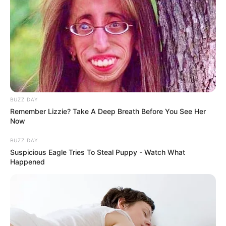
BUZZ DAY
Remember Lizzie? Take A Deep Breath Before You See Her
Now
The 10 Most Stunning Women From Lebanon - Who
BUZZ DAY
Is Your Favorite?
Suspicious Eagle Tries To Steal Puppy - Watch What
BRAINBERRIES
Happened