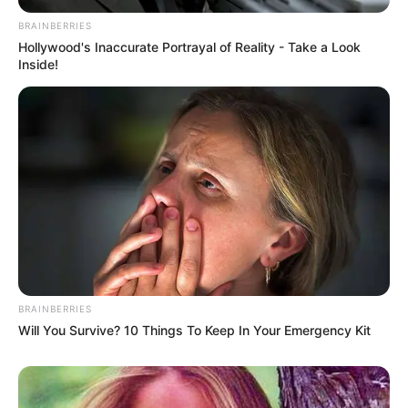
BRAINBERRIES
BRAINBERRIES
Hollywood's Inaccurate Portrayal of Reality - Take a Look
Take A Look At Demi Moore's Most Iconic And
Inside!
Provocative Roles
BRAINBERRIES
BRAINBERRIES
Will You Survive? 10 Things To Keep In Your Emergency Kit
15 Things You Do Everyday That The Bible Forbids:
Are You Guilty?
BRAINBERRIES