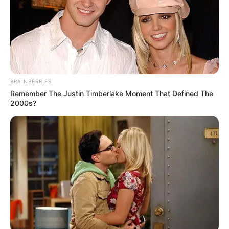
Tarantino’s Latest Effort Will Probably Be His Best To
Date
BRAINBERRIES
BRAINBERRIES
Remember The Justin Timberlake Moment That Defined The
2000s?
17 Rare Churches Underground That Still Exist
BRAINBERRIES