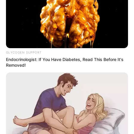
She Spends Millions To Transform Herself Into A
Barbie Doll!
BRAINBERRIES
GLYCOGEN SUPPORT
Endocrinologist: If You Have Diabetes, Read This Before It's
Removed!
These Scenes Sparked Conversations Beyond The
Film
BRAINBERRIES