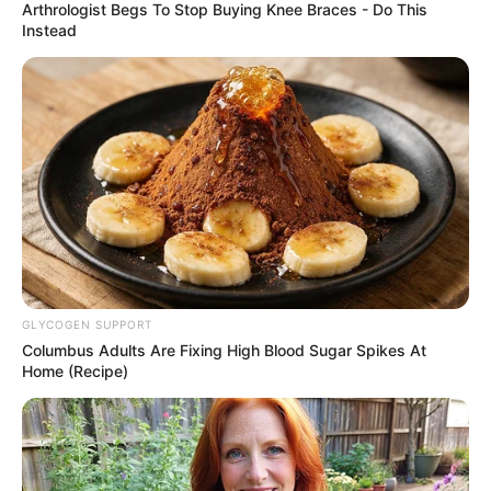
Arthrologist Begs To Stop Buying Knee Braces - Do This
Instead
Shocking Turn Of Event: Actors Who Pursued
Controversial Careers
BRAINBERRIES
GLYCOGEN SUPPORT
Columbus Adults Are Fixing High Blood Sugar Spikes At
Home (Recipe)
Once Criticized For Her Figure, Now She's Turning
Heads