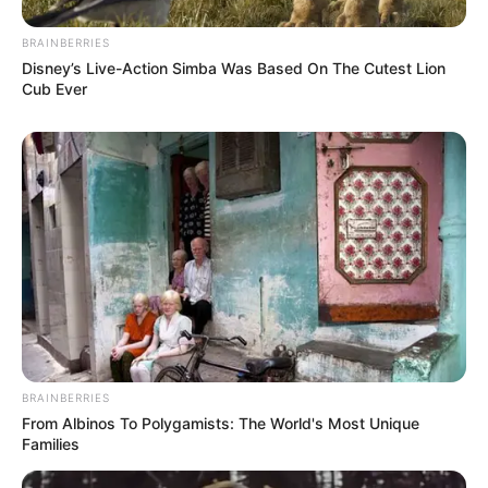
Sensual Dance Scenes We Saw In Movies
BRAINBERRIES
BRAINBERRIES
Disney’s Live-Action Simba Was Based On The Cutest Lion
Cub Ever
The Instagram Model Who Spent A Fortune To Look
Like Barbie
BRAINBERRIES
BRAINBERRIES
From Albinos To Polygamists: The World's Most Unique
Families