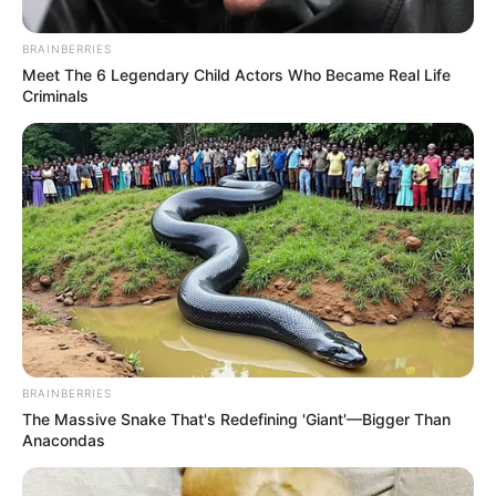
BRAINBERRIES
Meet The 6 Legendary Child Actors Who Became Real Life
Criminals
ชะตาชีวิตทั้ง 12 เดือนปี 68 จะอยู่ในมือคุณ อ่านคำ
ทำนายดวงปี 68 โดย แม่กวาง ไพ่ตองส่องใจ ได้แล้ววันนี้
ที่แอป MTHAI ที่เดียว
BRAINBERRIES
ภาพกราฟฟิกโดย
CHAMANUT
The Massive Snake That's Redefining 'Giant'—Bigger Than
เนื้อหาอื่นๆ ที่เกี่ยวข้อง
Anacondas
เช็กดวงครึ่งปีหลัง ดวงราศีเมษ 2568 ดูดวงแม่นๆ กับแม่