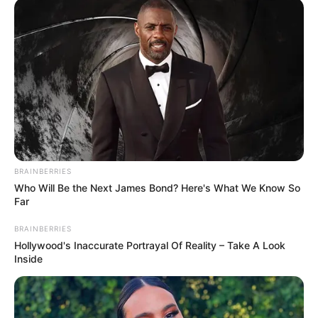
Why Did He Leave At The Peak Of This Show's Run?
BRAINBERRIES
BRAINBERRIES
Who Will Be the Next James Bond? Here's What We Know So
Far
BRAINBERRIES
Hollywood's Inaccurate Portrayal Of Reality – Take A Look
Inside