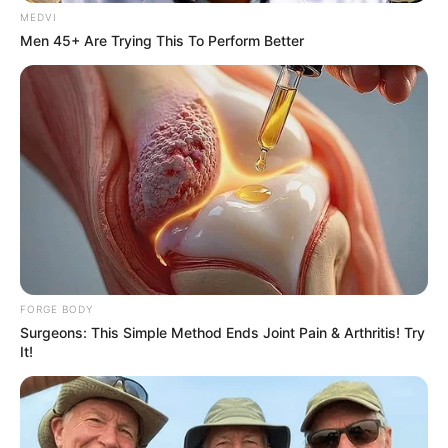
MEDVI
สีมงคล
Men 45+ Are Trying This To Perform Better
แจกตาราง สีมงคลตามราศี 2569 ประจำ
เดือนสิงหาคม โดย อ.รักษ์ เลขเด็ด
ดูดวงรายเดือน
ดูเพิ่มเติม
FORGE BODY
Surgeons: This Simple Method Ends Joint Pain & Arthritis! Try
ดูดวงรายเดือน
It!
รักษ์เลขเด็ด เช็ก ดวงสิงหาคม 2569
ครึ่งเดือนแรกใครจะเป็นเศรษฐี