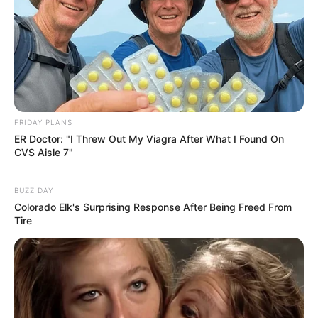
ดูดวงรายเดือน
ให้หินนำโชค ให้นกนำทาง เช็กดวง
FRIDAY PLANS
ER Doctor: "I Threw Out My Viagra After What I Found On
สิงหาคม 2569 โดย อ.นก กุลภัสสรณ์
CVS Aisle 7"
BUZZ DAY
Colorado Elk's Surprising Response After Being Freed From
Tire
ดูดวงรายเดือน
อ.รักษ์ เลขเด็ด ชวนเช็ก ดวงกรกฎาคม
2569 (ช่วงวันที่ 16 – 31 ก.ค. 69)