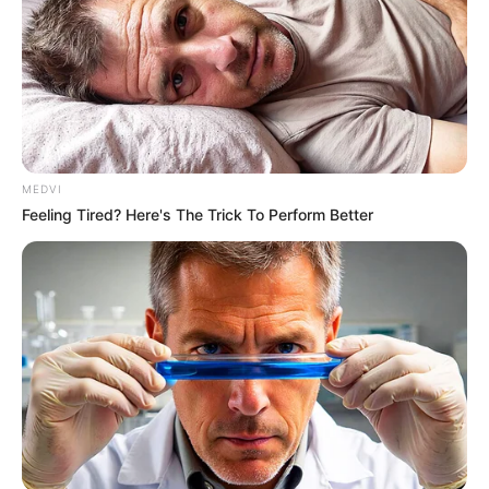
ดูดวง
เบอร์โทร คน Keep look เป๊ะทุกมุมดูดี
ทุกองศา คุณล่ะมีเลขคู่นี้ไหม
MEDVI
Feeling Tired? Here's The Trick To Perform Better
ดูดวง
วันที่ 1 ส.ค. 2569 วันคล้ายวันสำเร็จ
มรรคผลพระโพธิสัตว์กวนอิม