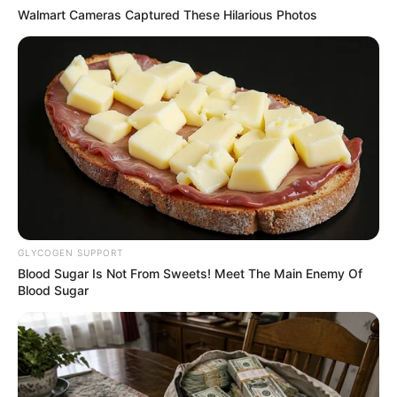
Walmart Cameras Captured These Hilarious Photos
LEGAL
นโยบายคุกกี้
นโยบายการคุ้มครองข้อมูลส่วนบุคคล
ติดต่อเรา
เกี่ยวกับเอ็มไทย
TOP CONTENT
เว็บไซต์นี้ใช้คุกกี้
วัดสวย
เพื่อการนำเสนอเนื้อหาที่ดี รวมถึงการจัดการข้อมูลส่วนบุคคล เพื่อให้คุณได้รับ
วัดสวยเชียงใหม่
GLYCOGEN SUPPORT
ประสบการณ์ที่ดีบนบริการของเว็บไซต์เรา หากคุณใช้บริการเว็บไซต์นี้ต่อไปโดย
ทำนายฝัน
Blood Sugar Is Not From Sweets! Meet The Main Enemy Of
ไม่มีการปรับตั้งค่าใดๆนั้น แสดงว่าคุณยอมรับนโยบายคุกกี้และนโยบายส่วน
Blood Sugar
สถิติหวยรายเดือน
บุคคลของเรา
ดวงรายวัน
บทสวดมนต์
วิธีบนไอ้ไข่
ยอมรับ
เรียนรู้เพิ่มเติม
ไหว้ท้าวเวสสุวรรณ