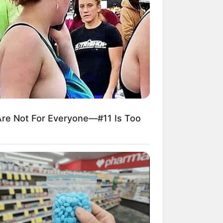
 ระวังความใจร้อน
re Not For Everyone—#11 Is Too
เข้าทาง หวานชื่นกัน