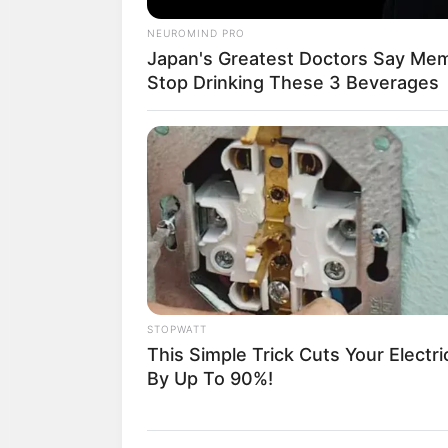
สิ่งศักดิ์สิทธิ์
: กรา
NEUROMIND PRO
Japan's Greatest Doctors Say Memo
Stop Drinking These 3 Beverages
การงาน :
งานประจำ
ต่อยอดได้
การเงิน
: รายได้เพ
ความรัก :
คนโสด ต
สุขภาพ :
สายตามี
สิ่งศักดิ์สิทธิ์ :
สัก
STOPWATT
This Simple Trick Cuts Your Electric
By Up To 90%!
การงาน :
งานประจำ
พลาด