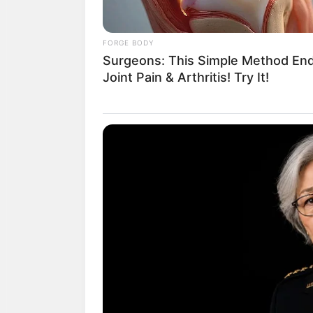
การงาน :
งานประจำ
การลงทุนทำธุรกิจ
FORGE BODY
การเงิน :
เก็บเงิน
Surgeons: This Simple Method En
ร่ำรวย
Joint Pain & Arthritis! Try It!
ความรัก :
คนโสด ม
ดี
สุขภาพ :
ภูมิแพ้ท
สิ่งศักดิ์สิทธิ์ :
สัก
การงาน :
งานหนัก
เด่น หากเป็นธุรกิจ
การเงิน :
เป็นช่วง
ความรัก :
คนโสดจะ
สุขภาพ :
โรคระบบ