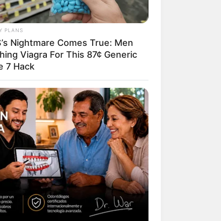
ัว ยังไม่เหมาะกับ
Y PLANS
นทรัพย์สินถึงจะ
’s Nightmare Comes True: Men
hing Viagra For This 87¢ Generic
ำบุญร่วมกัน รักกัน
e 7 Hack
)
ยความงามจะโดด
ขึ้น