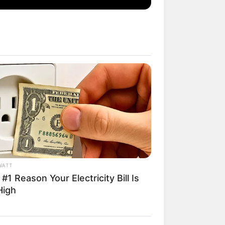
า – ส่งออกจะเติบโต
ฬิกา ที่ดิน
งตามง้อหน่อย
WATT
#1 Reason Your Electricity Bill Is
High
วนงานเร่ง ระวัง