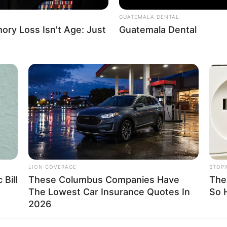
บไหว้เทพเจ้ากวนอู
GUATEMALA DENTAL
ry Loss Isn't Age: Just
Guatemala Dental
ราศีมิถุน : ( ผู้ที่เกิด 15 มิ.ย. – 15 ก.ค.)
 ทีมเวิร์กดี ได้รับคำชม ธุรกิจส่วนตัว ธุรกิจโลจิสติกส์ นำเข้
ิ่มขึ้น แต่เก็บเงินไม่อยู่ แนะนำว่าให้แปลงเป็นทรัพย์สิน ทอง นา
ัวเลือกเยอะ แต่ยังไม่เข้าตา คู่รัก คนรักเอาแต่ใจ ขี้งอน ต้อ
ปัญหา แพ้แสง
การะพญานาค
LION COVERAGE
STOP
ราศีกรกฎ 🙁 ผู้ที่เกิด 16 ก.ค. – 16 ส.ค.)
 Bill
These Columbus Companies Have
The 
The Lowest Car Insurance Quotes In
So 
ปัญหาเก่าๆ จะกลับมา ต้องอดทนให้มาก ธุรกิจส่วนตัว งานด่
2026