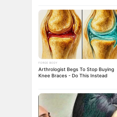
แม่กวาง ไพ่ตองส่อ
ก่อน อย่าปล่อยให
การงาน :
ราบรื่น
การเงิน :
มีเกณฑ์ได
ความรัก :
คนโสด อ
สุขภาพ :
นอนไม่หล
FORGE BODY
Arthrologist Begs To Stop Buying
สิ่งศักดิ์สิทธิ์ :
กราบ
Knee Braces - Do This Instead
การงาน :
ได้รับกา
การเงิน :
มีโชคลาภ
ความรัก :
มีปัญหา