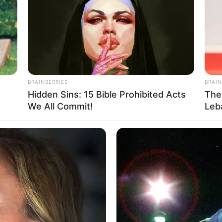
ราศีกันย์ : ( ผู้ที่เกิด 17 ก.ย. – 16 ต.ค.)
 เจ้านายเมตตา เอ็นดู แต่กดดันตัวเอง ต้องปล่อยวาง งานส่
นเป็นเพื่อนหรือคนรักได้ ผลลัพธ์จะดี
เรื่องที่อยู่อาศัย เก็บเงินไม่ค่อยอยู่ วางแผนดีๆ ไม่งั้นจะเกินก
BRAINBERRIES
BRAIN
โอกาสที่จะเสียตัว เสียทรัพย์ และเสียใจได้ คู่รัก พร้อมไฝว้ ต้อง
Hidden Sins: 15 Bible Prohibited Acts
The
นรอด
We All Commit!
Leb
ปัญหา แพ้แสง
บขอพรพระพรหม
ราศีตุล : ( ผู้ที่เกิด 17 ต.ค. – 15 พ.ย.)
วจะนำปัญหามาให้ ต้องฟังหูไว้หู ระวังข้อมูลรั่วไหล และตัวเ
รยืมเงินเพราะเดี๋ยวจะไม่ได้คืน วางแผนการเงินให้ดี มีสติทุก