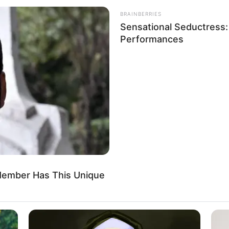
ขาขึ้น มีเกณฑ์ซื้อบ้านซื้อรถ หรือถ้าจะขายก็มีเกณฑ์สมหวัง 
BRAINBERRIES
งไว้ใจใครไม่ได้ เข้ามาหวังแค่ Have fun คู่รัก ต้องรู้จักแบ่งที่
Sensational Seductress
นตัวสูง
Performances
 เวียนหัว ปวดคอ บ่า ไหล่
พรพระปิยมหาราช
ราศีสิงห์ : ( ผู้ที่เกิด 17 ส.ค. – 16 ก.ย.)
 ระวังโดนเอาเปรียบ มีปัญหาเรื่องคน งานส่วนตัว ระวังคู่แข่ง 
ด้เงินก้อน ระวัง คนที่จะเข้ามาหาผลประโยชน์ ช่วงนี้งดลงทุน
ย่าหวั่นไหวกับคำพูดหรือความรู้สึกดีๆ ในสิ่งที่เขาทำแค่ระยะสั้
h Member Has This Unique
พูดที่ทำร้ายจิตใจกัน
 ท้องร่วง ปวดท้อง
รพระศิวะ