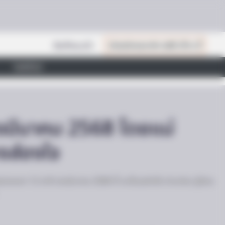
สินค้าแนะนำ
เปิดสมัครสมาชิก (ฟรี) เร็วๆ นี้
ไลฟ์สไตล์
งมีนาคม 2568 โดยแม่
งส่องใจ
วงชะตา 12 ราศี ดวงมีนาคม 2568 นี้ จะเป็นอย่างไร อ่านก่อน รู้ก่อน