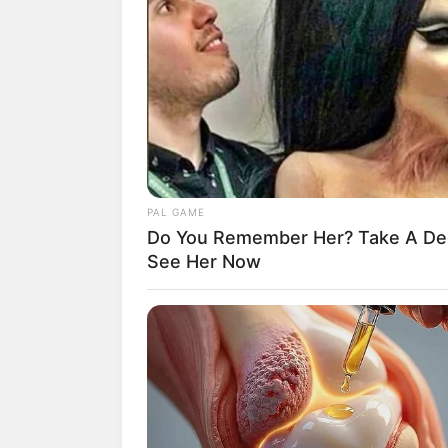
สุขภาพ :
ปวดคอ บ
สิ่งศักดิ์สิทธิ์ :
ขอ
การงาน :
งานประจ
อย่าด่วนตัดสินใจ
PAL GAME
การเงิน :
เงินช็อ
Do You Remember Her? Take A De
ความรัก
: คนโสด ร
See Her Now
ดี
สุขภาพ :
นิ้วล็อคนิ
สิ่งศักดิ์สิทธิ์ :
ขอพ