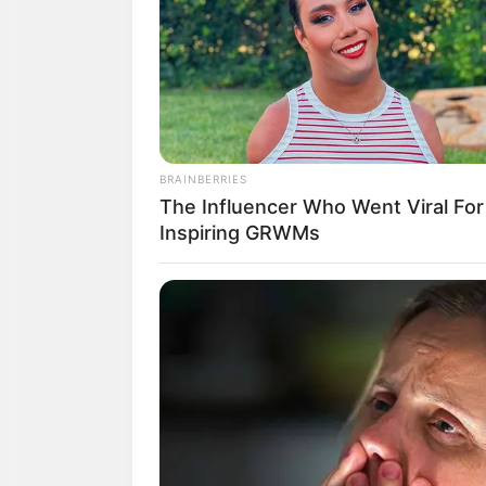
การงาน :
งานประจำ
คู่รักได้ มีหุ้นส่ว
การเงิน :
หมดไปกับ
BRAINBERRIES
ความรัก :
คนโสด มี
The Influencer Who Went Viral For
สักนิด ถึงจะคบกั
Inspiring GRWMs
สุขภาพ :
สายตามี
สิ่งศักดิ์สิทธิ์ :
กรา
การงาน :
คนใกล้ตั
ล้นมือ
การเงิน :
อย่าให้ใค