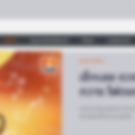
tars Look
ดูดวง
วอลเปเปอร์เสริมดวง
วัดสวย
บทสวดมนต์
ดูดวงรายเดือน
เช็กเลย ดว
กวาง ไพ่ตอ
แม่กวาง ไพ่ตองส่องใจ ทำนายด
อย่าปล่อยให้โชคชะตาหลุดมือ