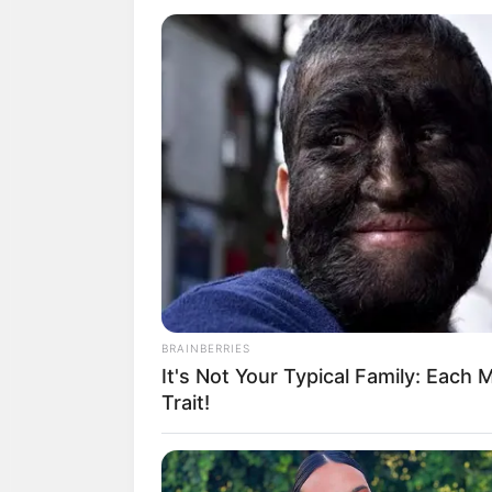
การเงิน :
เป็นช่วง
ความรัก :
คนโสด ยั
เพราะคนรักโลกส่ว
สุขภาพ :
บ้านหมุน
สิ่งศักดิ์สิทธิ์
: ขอ
การงาน :
งานประจำ
ต่อสู่เรื่องคน
การเงิน :
มีเกณฑ์ไ
BRAINBERRIES
ความรัก :
คนโสด อ
It's Not Your Typical Family: Eac
เปราะบาง ระวัง คำ
Trait!
สุขภาพ :
ท้องเสีย
สิ่งศักดิ์สิทธิ์ :
ขอพ