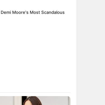
โชคลาภโดดเด่น
ว่างให้กันบ้าง
: Demi Moore's Most Scandalous
เป็นเดือนที่ต้อง
 ควรเก็บออม
น คู่รัก ความรัก