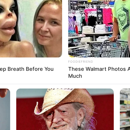
่า ไหล่ กระเพาะปัสสาวะอักเสบ
พรพญานาค
ราศีมีน : ( ผู้ที่เกิด 16 มี.ค.- 12 เม.ย.)
ำได้เวลาแสดงความสามารถมีเกณฑ์เข้าตาผู้ใหญ่ งานส่วนตัว
FOODIEFRIEND
ต แต่จะได้รับความช่วยเหลือจากเพศตรงข้าม
ep Breath Before You
These Walmart Photos A
ะวังถูกหลอก เช็กประวัติดีๆ คู่รัก เป็นที่การปรับตัวเริ่มเข้าที่
Much
้วชา ขา หัวเข่า ข้อเท้าพลิก
รท้าวเวสสุวรรณ และพระราหู
ราศีเมษ : ( ผู้ที่เกิด 13 เม.ย. – 14 พ.ค.)