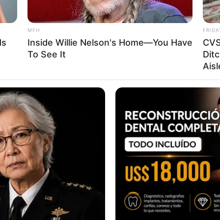
 ระวังทำงานพลาด แต่ผู้ใหญ่เอ็นดูคอยช่วยเหลือ ธุรกิจส่วนต
ใหญ่
MFH
FRIDA
ไม่ค่อยอยู่หมดไปกับเรื่องของภายในครอบครัว ต้องแปลงเงินเป็
ds
Inside Willie Nelson's Home—You Have
CVS
To See It
Ditc
ีเกณฑ์จะได้เจอคนที่อายุมากกว่ามาซัพพอร์ต คู่รัก มีเกณฑ์ท
Aisl
างเดินหายใจ แพ้ฝุ่นแพ้อากาศ
การะพระพรหม
ราศีพฤษภ : ( ผู้ที่เกิด 15 พ.ค. – 14 มิ.ย.
 Overload แต่ก็มีเกณฑ์เติบโต งานส่วนตัว ธุรกิจความสว
อื่นยังไม่เหมาะแก่การลงทุนเพิ่ม
วางแผนการเงินเพื่อดูแลครอบครัว เริ่มอยากขยับขยายธุรกิจ
มีคนไม่โสดมาวอแว ควรอยู่ให้ห่าง เว้นระยะแล้วจะมีความสุข
ทางเดินหายใจ หวัด ปอด ภูมิแพ้