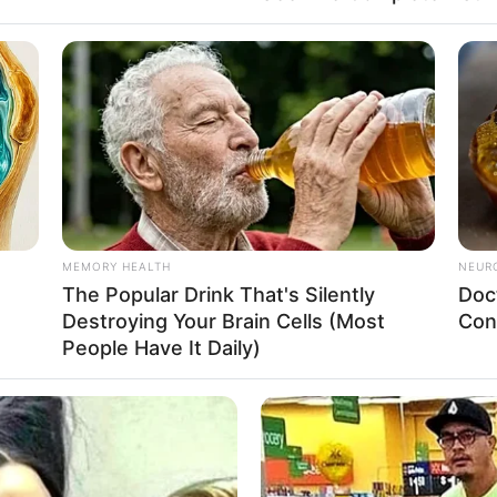
งใจ ทำนายดวงชะตา 12 ราศี ดวงมีนาคม 2568 นี้ จะเป็นอย่างไ
้โชคชะตาหลุดมือ
ราศีมังกร : ( ผู้ที่เกิด 15 ม.ค. – 12 ก.พ.)
ทั้งงานประจำและธุรกิจส่วนตัว เหมาะลงทุน แต่ต้องรอบคอบ ท
้เงินก้อน ลูกหนี้ใช้คืน เด่นโชคลาภ
ยากลงคานต้องลุย คู่รัก มีเกณฑ์แต่งงาน ตั้งท้อง อินเลิฟสุด
ับ พักผ่อนน้อย เวียนศีรษะ
MEMORY HEALTH
NEUR
The Popular Drink That's Silently
Doc
เจ้าแม่กวนอิม
Destroying Your Brain Cells (Most
Con
People Have It Daily)
ราศีกุมภ์ : ( ผู้ที่เกิด 13 ก.พ. – 15 มี.ค.)
รสนับสนุนจากผู้ใหญ่ดี ระวังเรื่องคน ลูกน้องบริวารจะนำปัญห
เล็กน้อย แต่รายจ่ายครอบครัวก้อนโต
สะสม คุยกันไม่รู้เรื่อง ไม่ค่อยมีความสุข