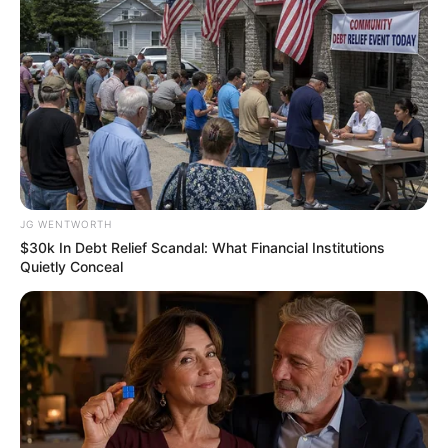
Why everything you thought you knew about water
might be wrong
CTA LOVE
JG WENTWORTH
$30k In Debt Relief Scandal: What Financial Institutions
Quietly Conceal