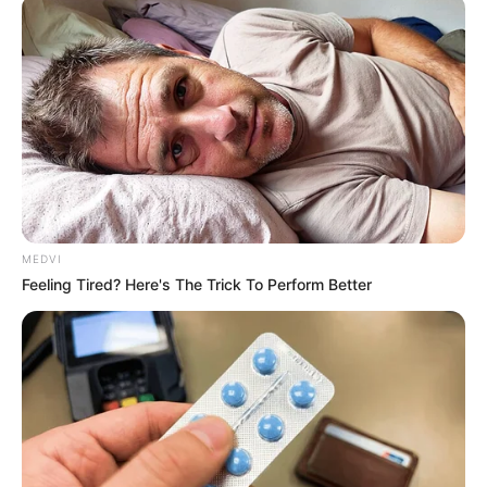
ดูดวงรายเดือน
|
1 ก.พ. 2025
แบ่งปัน
เช็ก ดวงปี 68 ก.พ.นี้ ราศีใดมี
เกณฑ์ แต้มบุญทำงาน บารมีเปิด
ฟ้าเปิด โดยแม่กวาง ไพ่ตองส่องใจ
MEDVI
Feeling Tired? Here's The Trick To Perform Better