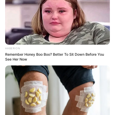
The Best Tarantino Movie Yet
BRAINBERRIES
HABERION
Remember Honey Boo Boo? Better To Sit Down Before You
See Her Now
The Way You Sit Could Expose Your True Personality
BRAINBERRIES
Enter A World Of Weirdness: 8 Horror Movies Where
Nobody Dies
BRAINBERRIES