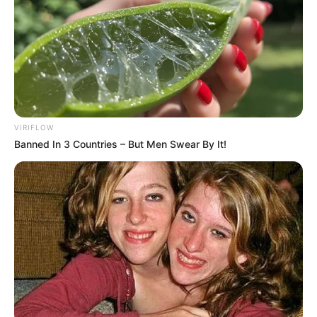
VIRIFLOW
Banned In 3 Countries – But Men Swear By It!
ดวงปี 68
ดวงรายเดือน
แต้มบุญทำงาน
แม่กวาง ไพ่ตองส่องใจ
นักเขียน
bonnevie