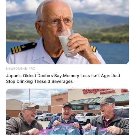
See How The Blue Lagoon Cast Has Changed After
46 Years
BRAINBERRIES
NEUROMIND PRO
Japan's Oldest Doctors Say Memory Loss Isn't Age: Just
Stop Drinking These 3 Beverages
The Chapel Of Sound Amphitheater - Architectural
Marvels
BRAINBERRIES