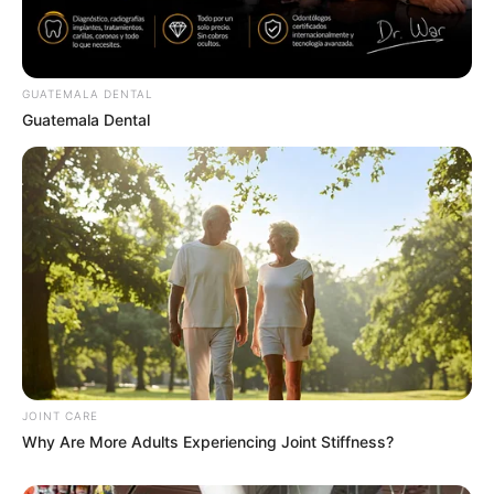
GUATEMALA DENTAL
Guatemala Dental
A Museum To Rihanna's Glory Could Soon Be
Opened
BRAINBERRIES
JOINT CARE
Why Are More Adults Experiencing Joint Stiffness?