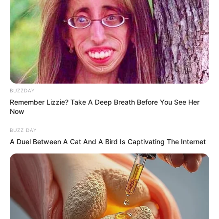
ติดต่อเรา
เกี่ยวกับเอ็มไทย
TOP CONTENT
วัดสวย
วัดสวยเชียงใหม่
BUZZDAY
ทำนายฝัน
Remember Lizzie? Take A Deep Breath Before You See Her
สถิติหวยรายเดือน
Now
ดวงรายวัน
เว็บไซต์นี้ใช้คุกกี้
บทสวดมนต์
BUZZ DAY
เพื่อการนำเสนอเนื้อหาที่ดี รวมถึงการจัดการข้อมูลส่วนบุคคล เพื่อให้คุณได้รับ
วิธีบนไอ้ไข่
A Duel Between A Cat And A Bird Is Captivating The Internet
ประสบการณ์ที่ดีบนบริการของเว็บไซต์เรา หากคุณใช้บริการเว็บไซต์นี้ต่อไปโดย
ไหว้ท้าวเวสสุวรรณ
ไม่มีการปรับตั้งค่าใดๆนั้น แสดงว่าคุณยอมรับนโยบายคุกกี้และนโยบายส่วน
วิธีไหว้วัดแขก
บุคคลของเรา
วอลเปเปอร์พระแม่ลักษมี
วอลเปเปอร์ ฟรี
ยอมรับ
เรียนรู้เพิ่มเติม
สีมงคล