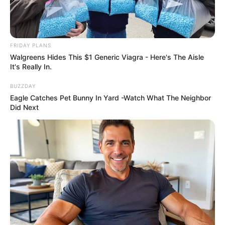
FRIDAY PLANS
Walgreens Hides This $1 Generic Viagra - Here's The Aisle
It's Really In.
BUZZDAY
Eagle Catches Pet Bunny In Yard -Watch What The Neighbor
Did Next
Why this ordinary drink is the secret to feeling your
best every day
CTA FAVORITE