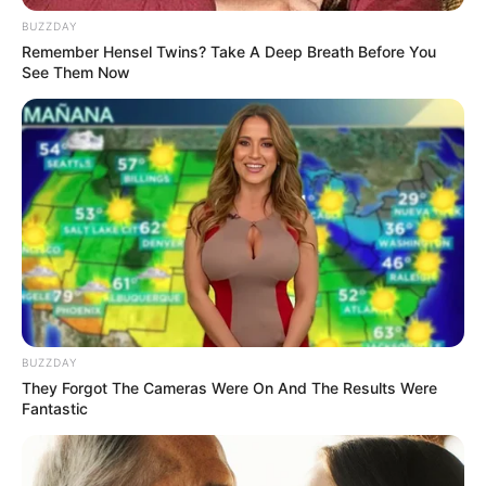
BUZZDAY
Remember Hensel Twins? Take A Deep Breath Before You
See Them Now
เนื้อหาที่ได้รับการโปรโมต
BUZZDAY
They Forgot The Cameras Were On And The Results Were
Remember These Iconic '90s Couples? See The List
Fantastic
That Defined A Generation
BRAINBERRIES