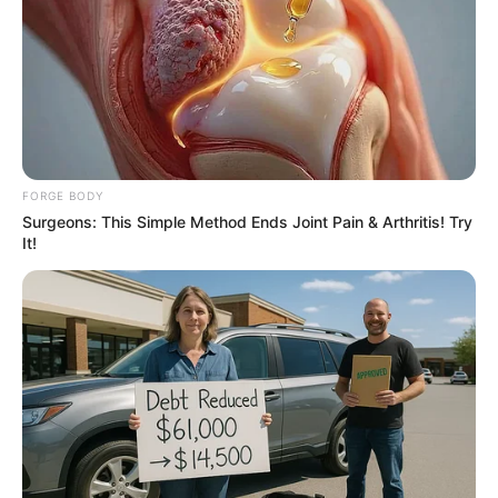
CTA LOVE
FORGE BODY
Surgeons: This Simple Method Ends Joint Pain & Arthritis! Try
It!
These Photos Make Us Nostalgic For The 70's
BRAINBERRIES