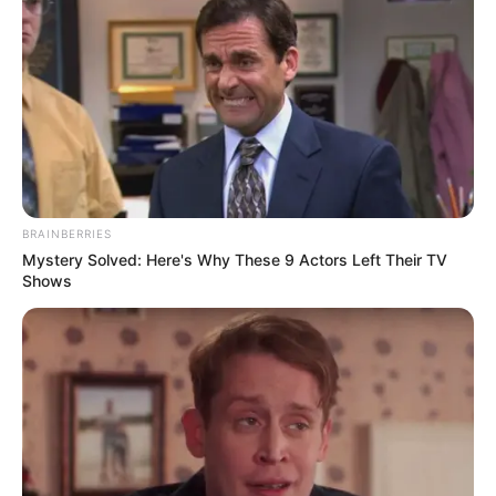
แนะนำ
ดูดวง
BRAINBERRIES
ดูเพิ่มเติม
Mystery Solved: Here's Why These 9 Actors Left Their TV
Shows
ดูดวง
เบอร์โทร คน Keep look เป๊ะทุกมุมดูดี
ทุกองศา คุณล่ะมีเลขคู่นี้ไหม