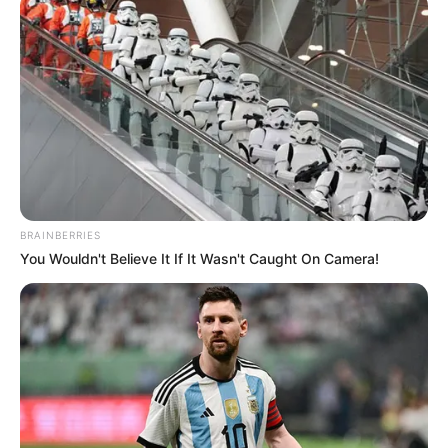
I Bet You Didn't Know It Was Really Happening?
BRAINBERRIES
BRAINBERRIES
You Wouldn't Believe It If It Wasn't Caught On Camera!
It's Not Your Typical Family: Each Member Has This
Unique Trait!
BRAINBERRIES