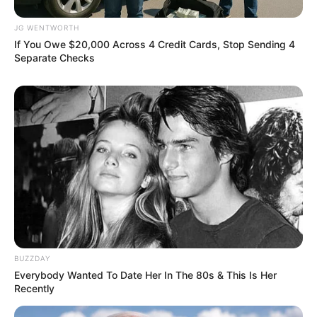
JG WENTWORTH
If You Owe $20,000 Across 4 Credit Cards, Stop Sending 4
Separate Checks
The Monster Snake That Makes Anacondas Look
Tiny!
BRAINBERRIES
BUZZDAY
Everybody Wanted To Date Her In The 80s & This Is Her
Recently