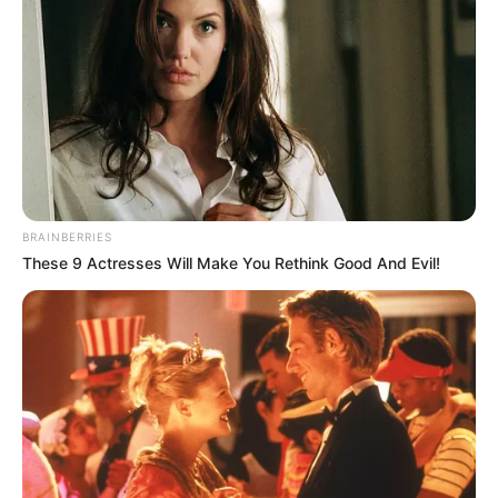
Why Did He Leave At The Peak Of This Show's Run?
BRAINBERRIES
BRAINBERRIES
These 9 Actresses Will Make You Rethink Good And Evil!
The Adorable Model For Simba In The Lion King
Remake