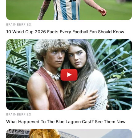
BRAINBERRIES
10 World Cup 2026 Facts Every Football Fan Should Know
Tarantino’s Latest Effort Will Probably Be His Best To
Date
BRAINBERRIES
BRAINBERRIES
What Happened To The Blue Lagoon Cast? See Them Now