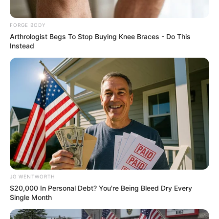
FORGE BODY
Arthrologist Begs To Stop Buying Knee Braces - Do This
Instead
Why this ordinary drink is the secret to feeling your
best every day
CTA FAVORITE
JG WENTWORTH
$20,000 In Personal Debt? You're Being Bleed Dry Every
Single Month