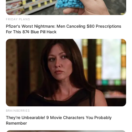
FRIDAY PLANS
Pfizer's Worst Nightmare: Men Canceling $80 Prescriptions
ดูดวงรายเดือน
For This 87¢ Blue Pill Hack
เช็ก ดวงปี 68 ก.พ.นี้ ราศี
ใดมีเกณฑ์ แต้มบุญทำงาน
บารมีเปิด ฟ้าเปิด
ราศีใดในช่วงเดือนกุมภาพันธ์นี้ มีเกณฑ์ แต้มบุญทำงาน บารมีเปิด
ฟ้าเปิด ชะตาชีวิตราบรื่น อ่านคำทำนายจากแม่กวาง ไพ่ตองส่องใจ
BRAINBERRIES
They're Unbearable! 9 Movie Characters You Probably
Remember
Home
/
ดูดวงรายเดือน
/ เช็ก ดวงปี 68 ก.พ.นี้ ราศีใดมีเกณฑ์ แต้มบุญ
ทำงาน บารมีเปิด ฟ้าเปิด