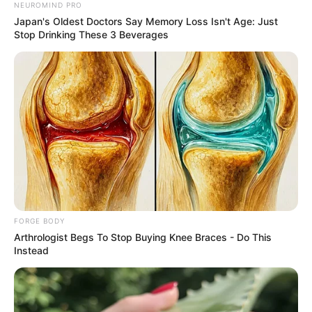
ซื้อคำทำนายดวงชะตาของคุณได้แล้ววันนี้
NEUROMIND PRO
Japan's Oldest Doctors Say Memory Loss Isn't Age: Just
ช่องทางการสั่งซื้อที่แอปพลิเคชัน MTHAI
Stop Drinking These 3 Beverages
มือถือแอนดรอยด์
:
https://play.google.com/store/apps/details
มือถือ iOS ไอโฟน
:
https://apps.apple.com/gr/app/mthai-
com/id471243201
FORGE BODY
Arthrologist Begs To Stop Buying Knee Braces - Do This
Instead