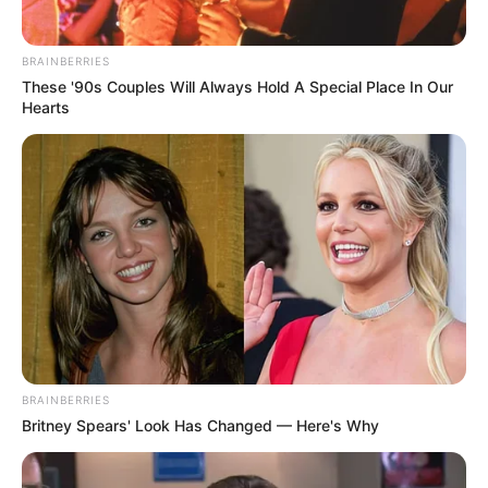
BRAINBERRIES
BRAINBERRIES
These '90s Couples Will Always Hold A Special Place In Our
Hearts
Tarantino Wants To End His Career With This Movie?
BRAINBERRIES
BRAINBERRIES
Britney Spears' Look Has Changed — Here's Why