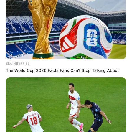
TV Couples Who Would Never Be Together: 9 Is Just
Too Weird
BRAINBERRIES
Take A Look At Demi Moore's Most Iconic And
Provocative Roles
BRAINBERRIES
BRAINBERRIES
The World Cup 2026 Facts Fans Can't Stop Talking About