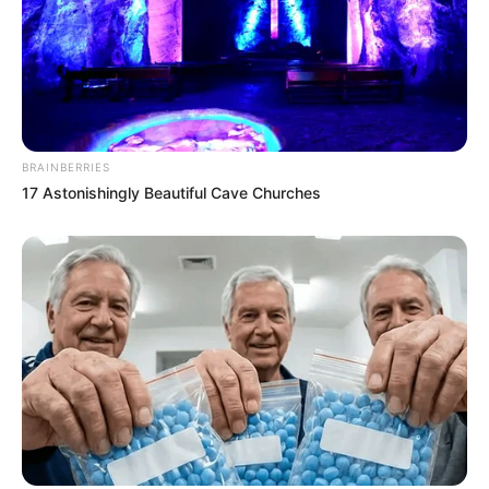
ดูดวงรายเดือน
ให้หินนำโชค ให้นกนำทาง เช็กดวง
สิงหาคม 2569 โดย อ.นก กุลภัสสรณ์
BRAINBERRIES
17 Astonishingly Beautiful Cave Churches
ดูดวงรายเดือน
อ.รักษ์ เลขเด็ด ชวนเช็ก ดวงกรกฎาคม
2569 (ช่วงวันที่ 16 – 31 ก.ค. 69)