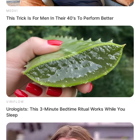
MEDVI
This Trick Is For Men In Their 40's To Perform Better
These Actors Didn't Want To Share The Spotlight
BRAINBERRIES
VIRIFLOW
Urologists: This 3-Minute Bedtime Ritual Works While You
Sleep