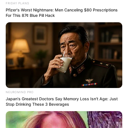
FRIDAY PLANS
Pfizer's Worst Nightmare: Men Canceling $80 Prescriptions
For This 87¢ Blue Pill Hack
MThai เชื่อในสิ่งที่ทำ ทำในสิ่งที่เชื่อ
รับข่าวสารเลขมงคล สถิติเลขดัง ดวงรายวัน รายเดือน รายปี
พร้อมแนะนำวิธีเสริมดวง
ลุ้นรับรางวัลจากกิจกรรมเสริมความเป็นมงคลให้กับตัวท่านเอง
เปิดสมัครสมาชิก (ฟรี) เร็วๆนี้
NEUROMIND PRO
Japan's Greatest Doctors Say Memory Loss Isn't Age: Just
LEGAL
Stop Drinking These 3 Beverages
นโยบายคุกกี้
นโยบายการคุ้มครองข้อมูลส่วนบุคคล