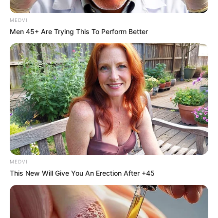
MEDVI
Men 45+ Are Trying This To Perform Better
Hidden Sins: 15 Bible Prohibited Acts We All Commit!
BRAINBERRIES
MEDVI
This New Will Give You An Erection After +45
Why this ordinary drink is the secret to feeling your
best every day