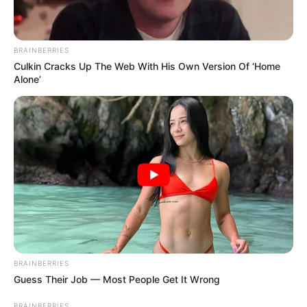
BRAINBERRIES
Culkin Cracks Up The Web With His Own Version Of ‘Home
Alone’
ดูดวง
วันที่ 1 ส.ค. 2569 วันคล้ายวันสำเร็จ
มรรคผลพระโพธิสัตว์กวนอิม
สีมงคล
BRAINBERRIES
แจกตาราง สีมงคลตามราศี 2569 ประจำ
Guess Their Job — Most People Get It Wrong
เดือนสิงหาคม โดย อ.รักษ์ เลขเด็ด
BRAINBERRIES