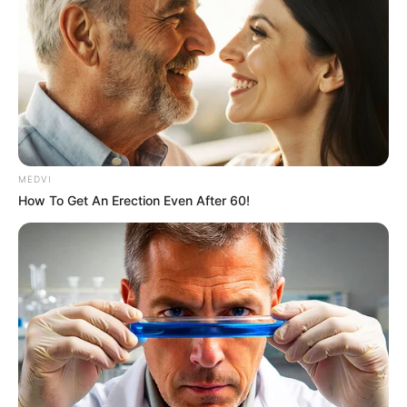
MEDVI
How To Get An Erection Even After 60!
Unforgettable Awkward Moments From The Olympics
BRAINBERRIES