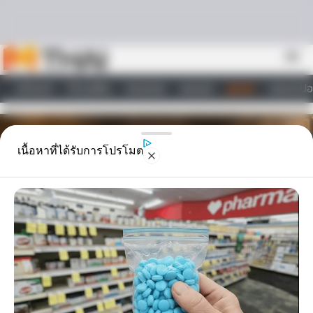
Skip to content
menu
หน้าแรก
ทำนายฝัน
ตรวจหวย
ผลบอล
ดูดวง
วอลเปเปอ
ไลฟ์สไตล์
เนื้อหาที่ได้รับการโปรโมต