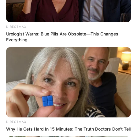
From Baddies To Sweethearts: These 9 Actresses
Can Do It All
BRAINBERRIES
DIRECTMAX
Urologist Warns: Blue Pills Are Obsolete—This Changes
Everything
Disney Princesses: Which Live-Action Version Do
You Prefer?
DIRECTMAX
BRAINBERRIES
Why He Gets Hard In 15 Minutes: The Truth Doctors Don't Tell