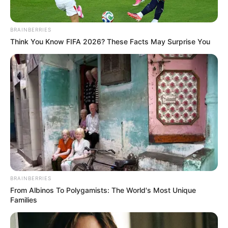
Why Big Bang Theory Fans Despise These 8
BRAINBERRIES
Characters
Think You Know FIFA 2026? These Facts May Surprise You
BRAINBERRIES
Sensational Seductress: Demi Moore's Most
Scandalous Performances
BRAINBERRIES
46 Years Later, The Blue Lagoon Stars Look
Unrecognizable
BRAINBERRIES
BRAINBERRIES
From Albinos To Polygamists: The World's Most Unique
Families