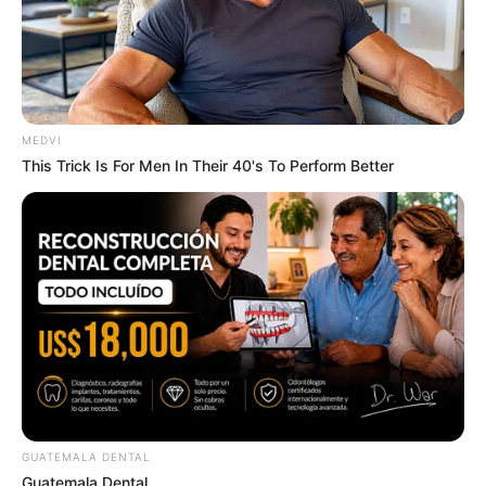
Japan's Oldest Doctors Say Memory Loss Isn't Age:
Just Stop Drinking These 3 Beverages
NEUROMIND PRO
MEDVI
This Trick Is For Men In Their 40's To Perform Better
Owning $10k+ In Medical Bills Or Loans? Stop
Paying Interest Immediately
GUATEMALA DENTAL
JG WENTWORTH
Guatemala Dental