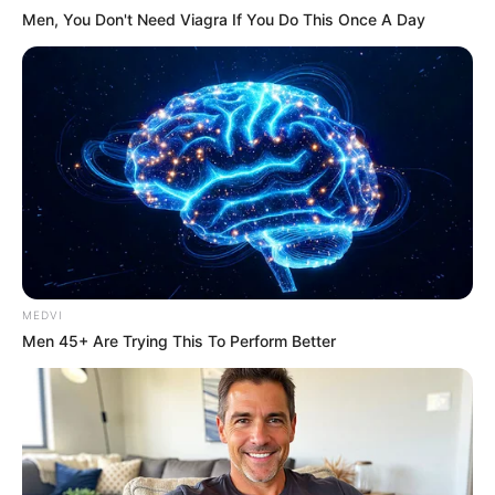
Men, You Don't Need Viagra If You Do This Once A Day
Experts Hid This Baking Soda Trick For Years
SODASLIM
MEDVI
Men 45+ Are Trying This To Perform Better