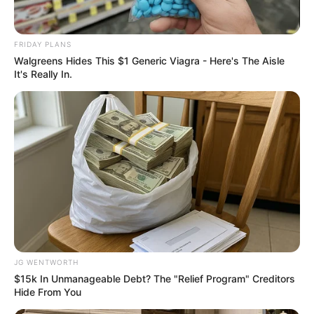
สีขาวนวล ครีม บรอนซ์เงิน เสริมอำนาจวาสนาบารมี
FRIDAY PLANS
Walgreens Hides This $1 Generic Viagra - Here's The Aisle
สีชมพู บานเย็น ดีทางการเงินและโชคลาภ
It's Really In.
สีแสด ส้ม เหลืองแก่ ดีทางคนรักใคร่สนับสนุน
สีที่ไม่ควรใช้
สีน้ำตาล เทา
คำทำนาย โดย อ.มิก พชร ทูตเทวะ
JG WENTWORTH
$15k In Unmanageable Debt? The "Relief Program" Creditors
Hide From You