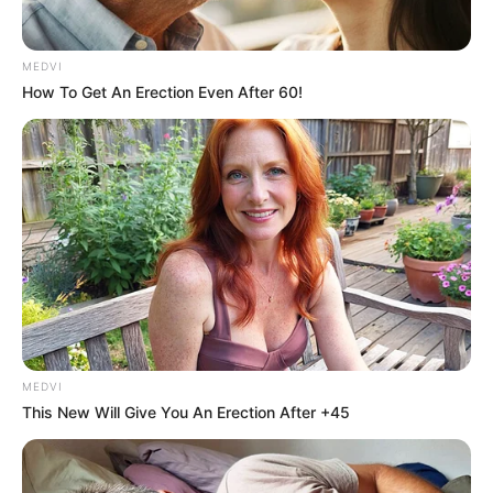
MEDVI
How To Get An Erection Even After 60!
Why everything you thought you knew about water
might be wrong
CTA LOVE
MEDVI
This New Will Give You An Erection After +45