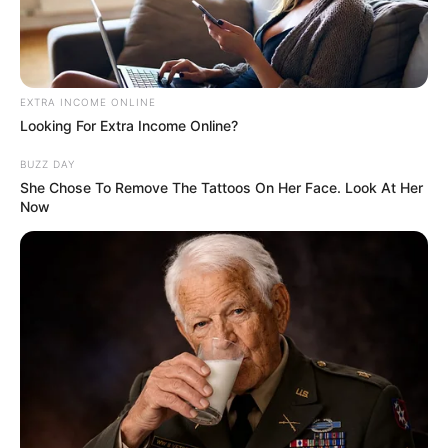
BUZZDAY
EXTRA INCOME ONLINE
Looking For Extra Income Online?
BUZZ DAY
She Chose To Remove The Tattoos On Her Face. Look At Her
Now
Remember Hensel Twins? Take A Deep Breath Before
You See Them Now
BUZZDAY
Man Teaches Lesson To Seat-Kicking Kid And Mom –
Watch!
BUZZDAY