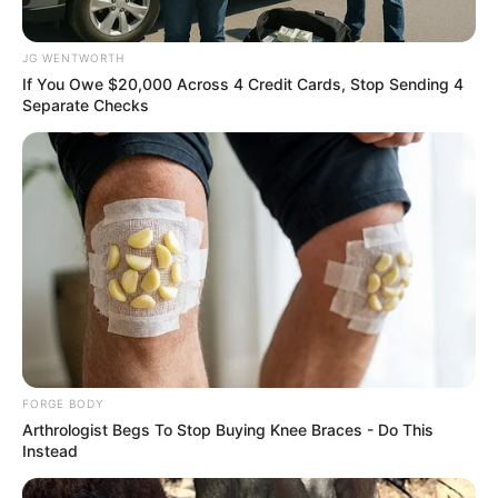
JG WENTWORTH
If You Owe $20,000 Across 4 Credit Cards, Stop Sending 4
Separate Checks
Iconic '90s Entertainment Couples We'll Never Forget
BRAINBERRIES
She Took Her Love For Horses To A Whole New Level
BRAINBERRIES
FORGE BODY
Arthrologist Begs To Stop Buying Knee Braces - Do This
Instead