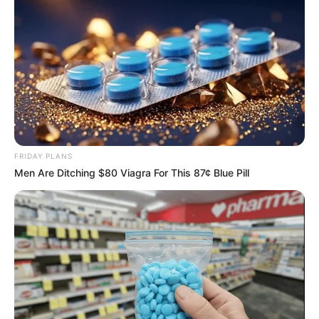
แบ่งปัน
FRIDAY PLANS
Men Are Ditching $80 Viagra For This 87¢ Blue Pill
สีมงคลประจำวัน