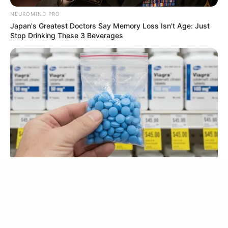
NEUROMIND PRO
Japan's Greatest Doctors Say Memory Loss Isn't Age: Just
Stop Drinking These 3 Beverages
เว็บไซต์นี้ใช้คุกกี้
เพื่อการนำเสนอเนื้อหาที่ดี รวมถึงการจัดการข้อมูลส่วนบุคคล เพื่อให้คุณได้รับ
ประสบการณ์ที่ดีบนบริการของเว็บไซต์เรา หากคุณใช้บริการเว็บไซต์นี้ต่อไปโดย
ไม่มีการปรับตั้งค่าใดๆนั้น แสดงว่าคุณยอมรับนโยบายคุกกี้และนโยบายส่วน
บุคคลของเรา
This Trick Will Give You An Erection At Any Age
ยอมรับ
เรียนรู้เพิ่มเติม
MEDVI
FRIDAY PLANS
Pfizer's Billion-Dollar Nightmare: Men Ditching Viagra For This
87¢ Aisle 7 Blue Pill