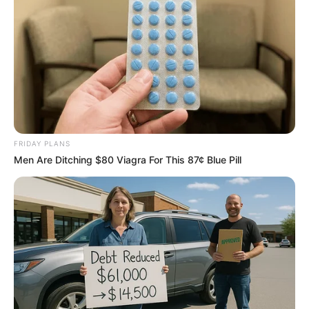
BRAINBERRIES
FRIDAY PLANS
Men Are Ditching $80 Viagra For This 87¢ Blue Pill
8 Conspiracies That Turned Out To Be True
BRAINBERRIES