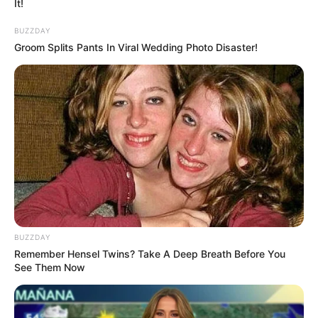
It!
BUZZDAY
Groom Splits Pants In Viral Wedding Photo Disaster!
Why Big Bang Theory Fans Despise These 8
Characters
BRAINBERRIES
BUZZDAY
Remember Hensel Twins? Take A Deep Breath Before You
See Them Now