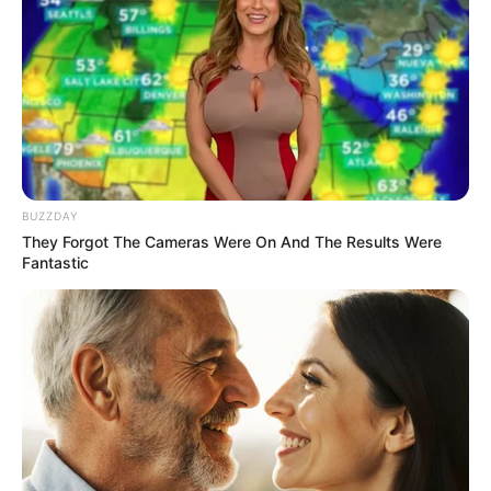
You Wouldn't Believe It If It Wasn't Caught On
Camera!
BRAINBERRIES
BUZZDAY
They Forgot The Cameras Were On And The Results Were
Fantastic
Why this ordinary drink is the secret to feeling your
best every day
CTA LOVE