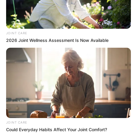
JOINT CARE
2026 Joint Wellness Assessment Is Now Available
CVS’s Nightmare Comes True: Men Ditching Viagra
For This 87¢ Generic Aisle 7 Hack
FRIDAY PLANS
JOINT CARE
Could Everyday Habits Affect Your Joint Comfort?