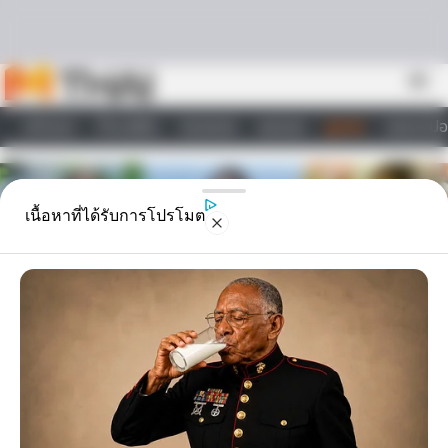
Skip to content
menu
หน้าแรก
ทำนายฝัน
ตรวจหวย
ผลบอล
ดูดวง
วอลเปเปอ
ไลฟ์สไตล์
เนื้อหาที่ได้รับการโปรโมต