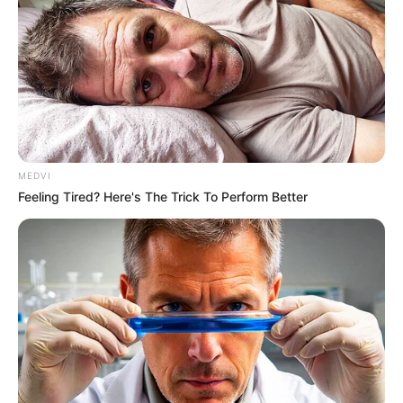
Why this ordinary drink is the secret to feeling your
best every day
CTA FAVORITE
MEDVI
Feeling Tired? Here's The Trick To Perform Better