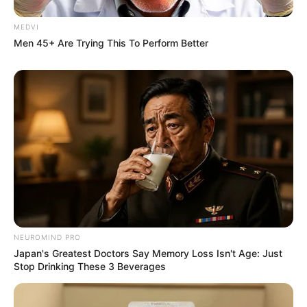
From Albinos To Polygamists: The World's Most
Unique Families
MEDVI
BRAINBERRIES
Men 45+ Are Trying This To Perform Better
These 6 Movies Were So Bad That They Became
Instant Classics
BRAINBERRIES
NEUROMIND PRO
Japan's Greatest Doctors Say Memory Loss Isn't Age: Just
Stop Drinking These 3 Beverages
Meet The 6 Legendary Child Actors Who Became
Real Life Criminals