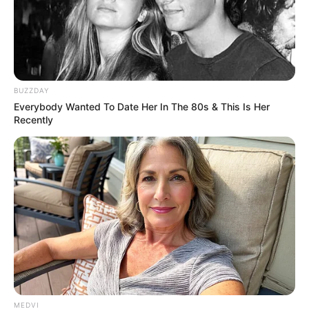
Know
BRAINBERRIES
BUZZDAY
Everybody Wanted To Date Her In The 80s & This Is Her
Recently
Why this ordinary drink is the secret to feeling your
best every day
CTA FAVORITE
MEDVI