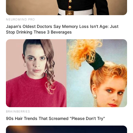
NEUROMIND PRO
Japan's Oldest Doctors Say Memory Loss Isn't Age: Just
สีมงคล
Stop Drinking These 3 Beverages
สีมงคลประจำวัน วันศุกร์ ที่
25 พฤศจิกายน 2565
สีมงคลประจำวัน วันศุกร์ ที่ 25 พฤศจิกายน 2565 สีขาวนวล ครีม
บรอนซ์เงิน เสริมอำนาจวาสนาบารมี สีชมพู บานเย็น ดีทางการเงิน
และโชคลาภ สีแสด ส้ม เหลืองแก่ ดีทางคนรักใคร่สนับสนุน
BRAINBERRIES
90s Hair Trends That Screamed "Please Don't Try"
Home
/
สีมงคล
/ สีมงคลประจำวัน วันศุกร์ ที่ 25 พฤศจิกายน 2565
สีมงคล
|
25 พ.ย. 2022