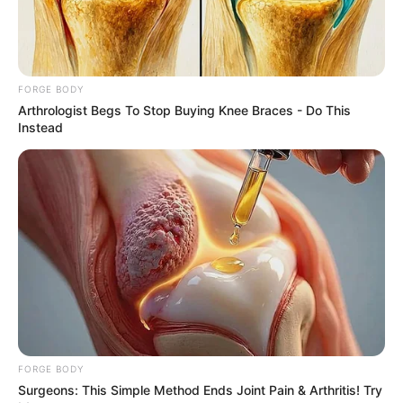
FORGE BODY
Arthrologist Begs To Stop Buying Knee Braces - Do This
Instead
If Looks Could Kill, These Women Would Be On Top
BRAINBERRIES
FORGE BODY
Surgeons: This Simple Method Ends Joint Pain & Arthritis! Try