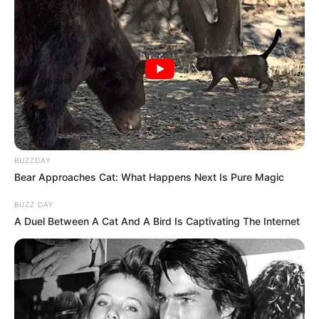
The Massive Snake That's Redefining 'Giant'—Bigger
Than Anacondas
BRAINBERRIES
BUZZDAY
Bear Approaches Cat: What Happens Next Is Pure Magic
BUZZ DAY
A Duel Between A Cat And A Bird Is Captivating The Internet
10 World Cup 2026 Facts Every Football Fan Should