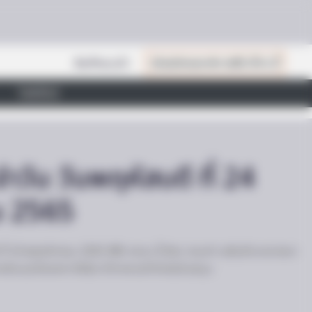
สินค้าแนะนำ
เปิดสมัครสมาชิก (ฟรี) เร็วๆ นี้
ไลฟ์สไตล์
วัน วันพฤหัสบดี ที่ 24
น 2565
as Changed — Here's Why
ที่ 24 พฤศจิกายน 2565 สีฟ้า คราม น้ำเงิน กรมท่า เสริมอำนาจวาสนา
ารเงินและโชคลาภ สีเขียว ดีทางคนรักใคร่สนับสนุน
BERRIES