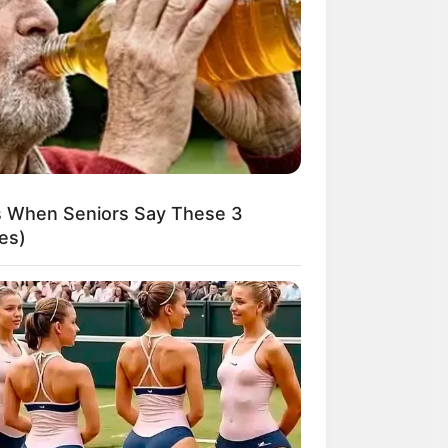
nk Again
ns When Seniors Say These 3
es)
mmon Clichés That Don't Reflect