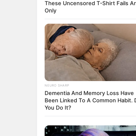
These Uncensored T-Shirt Fails A
Only
The Bodyguard's Hidden Bloopers
Revealed
NEURO SHARP
Dementia And Memory Loss Have
Been Linked To A Common Habit. 
You Do It?
’90s TV Icons Who Faded Out Of Ho