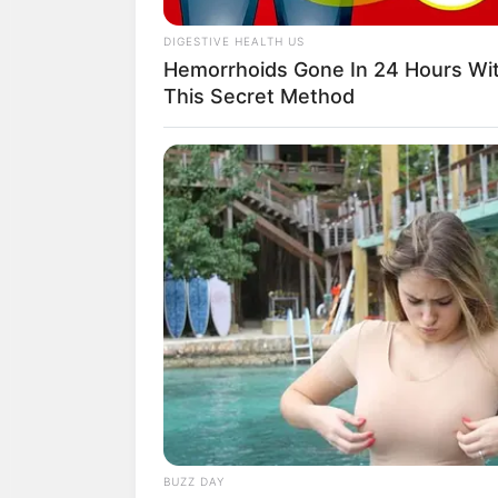
DIGESTIVE HEALTH US
Hemorrhoids Gone In 24 Hours Wi
This Secret Method
BRAINBERRIES
17 Astonishingly Beautiful Cave
Churches
Recommended For Y
BUZZ DAY