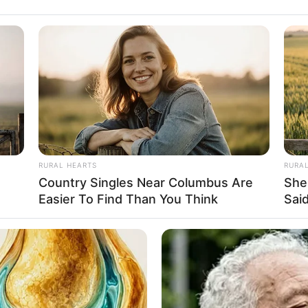
y She Portrayed Grace
RURAL HEARTS
RURA
Country Singles Near Columbus Are
She
Easier To Find Than You Think
Said
จำวัน
BRAINBERRIES
BRAIN
Dare To Watch: 6 Movies So Bad
Thi