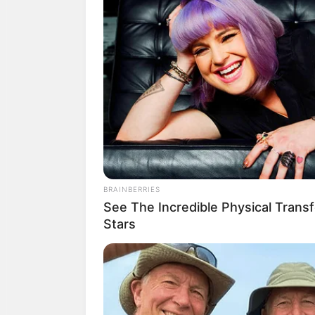
Think You Know FIFA 2026? These 
May Surprise You
BRAINBERRIES
See The Incredible Physical Trans
Stars
How They Made Little Simba Look S