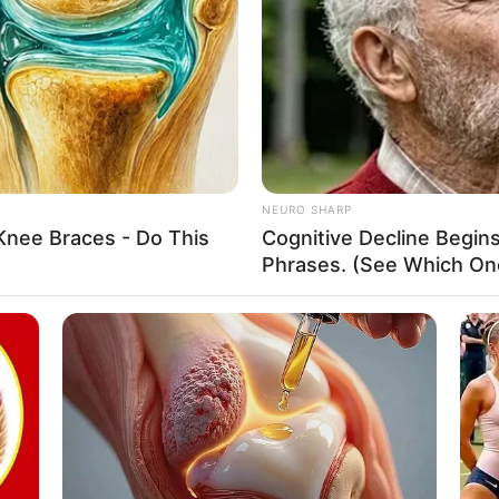
้ำเงิน กรมท่า เสริมอำนาจวาสนาบารมี
They're Good
Thi
หมู ดีทางการเงินและโชคลาภ
งคนรักใคร่สนับสนุน
้
NEURO SHARP
Knee Braces - Do This
Cognitive Decline Begi
Phrases. (See Which On
ิก พชร ทูตเทวะ
BRAINBERRIES
 True Personality
Busting Movie Myths! Co
Reality