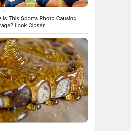
RION
 Is This Sports Photo Causing
rage? Look Closer
BERRIES
 Instagram Model Who Spent A
tune To Look Like Barbie