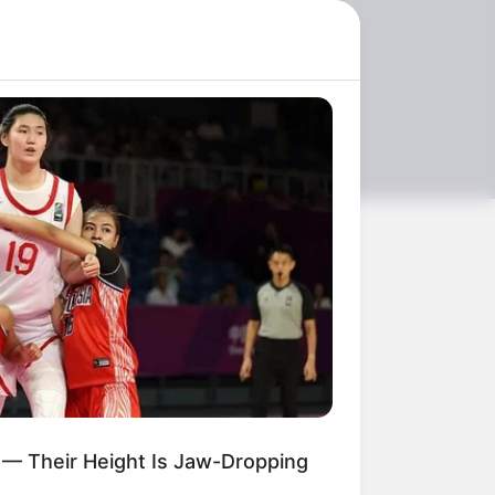
s The End Of The Road: The Worst
eries Finales Of All Time
re's Most Iconic And Provocative
 — Their Height Is Jaw-Dropping