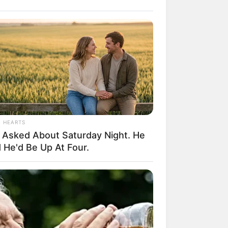
L HEARTS
 Asked About Saturday Night. He
 He'd Be Up At Four.
BERRIES
nk Your Crush Doesn't Notice You?