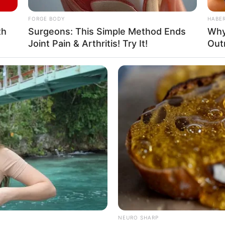
FORGE BODY
HABE
th
Surgeons: This Simple Method Ends
Why
Joint Pain & Arthritis! Try It!
Out
สีมงคลประจำวัน
BRAINBERRIES
BRAIN
Will You Survive? 10 Things To Keep In
The
นักเขียน
Your Emergency Kit
For
กองบรรณาธิการ
ou
NEURO SHARP