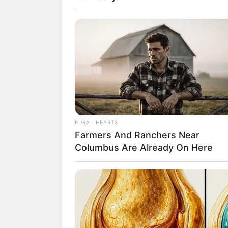
BRAINBERRIES
Critics Were Impressed By The Wa
Kelly
RURAL HEARTS
Farmers And Ranchers Near
Columbus Are Already On Here
สีมงคลประ
BRAINBERRIES
The Best Tarantino Movie Yet