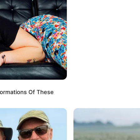
Facts
The 10 Most Stunning Women From
Top 8 P
Lebanon - Who Is Your Favorite?
Lifestyl
formations Of These
o
Is There An Intersex Whale? This Finding
The 90s