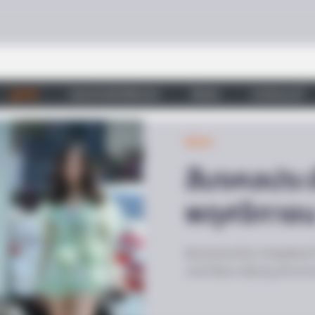
ดูดวง
วอลเปเปอร์เสริมดวง
วัดสวย
บทสวดมนต์
สีมงคล
สีมงคลประจำ
พฤศจิกาย
BRAINBERRIES
ased On The Cutest Lion
Britney Spears' Look H
สีมงคลประจำวัน วันพฤหัสบดี 
บารมี สีแดง เลือดหมู ดีทางก
BRAIN