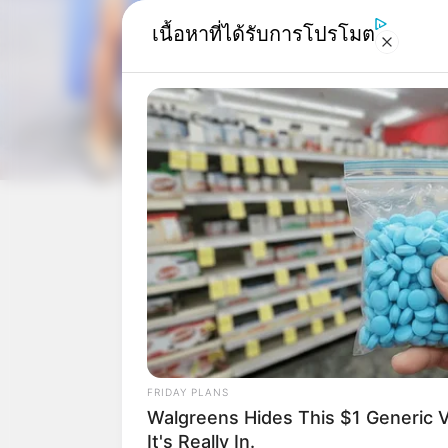
เนื้อหาที่ได้รับการโปรโมต
BRAINBERRIES
Iconic '90s Entertainment Couples
We'll Never Forget
Home
/
สีมงคล
/ สีมง
สีมงคล
|
24 พ.ย. 
แบ่งปัน
FRIDAY PLANS
Walgreens Hides This $1 Generic V
It's Really In.