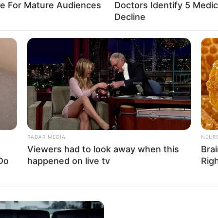
re For Mature Audiences
Doctors Identify 5 Med
Decline
10 World Cup 2026 Facts Every Football
A Muse
Fan Should Know
Be Ope
RADAR MEDIA
NEUR
Viewers had to look away when this
Brai
Do
happened on live tv
Rig
llywood
These '90s Couples Will Always Hold A
It's No
Special Place In Our Hearts
Has Thi