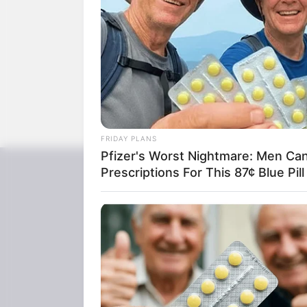
Lifelike in 'The Lion King'
FRIDAY PLANS
Pfizer's Worst Nightmare: Men Ca
Prescriptions For This 87¢ Blue Pil
ดูดวง