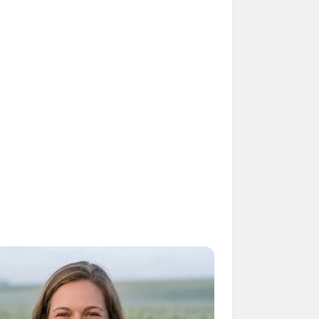
eople Living Strange But Happy
es
 Was A Fantastic Decade For Fans