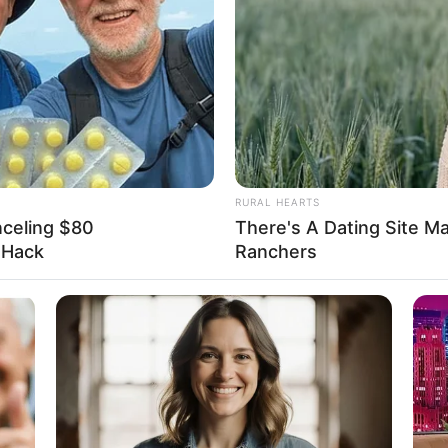
Baffles Science
Of Acti
RURAL HEARTS
nceling $80
There's A Dating Site M
l Hack
Ranchers
แนะนำ