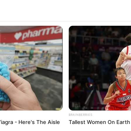
It'
TV S
BRAINBERRIES
Where Are They Now? 9 Ex-Actors
Found Unexpected Career Paths
คลประจำวัน วันพฤหัสบดี ที่ 24 พฤศจิกายน 2565
2022
BRAINBERRIES
Take A Look At Demi Moo
Roles
BRAINBERRIES
iagra - Here's The Aisle
Tallest Women On Earth