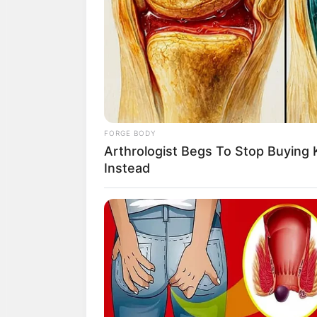
สีฟ้า คราม น
สีแดง เลือด
สีเขียว ดีทา
สีที่ไม่ควรใช
FORGE BODY
Arthrologist Begs To Stop Buying 
สีม่วง สีดำ
Instead
คำทำนาย โดย อ.ม
BRAINBERRIES
The Way You Sit Could Expose Your