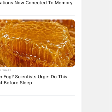
ications Now Conected To Memory
um To Rihanna's Glory Could Soon
ned
O SHARP
n Fog? Scientists Urge: Do This
ht Before Sleep
t Your Typical Family: Each Member
s Unique Trait!