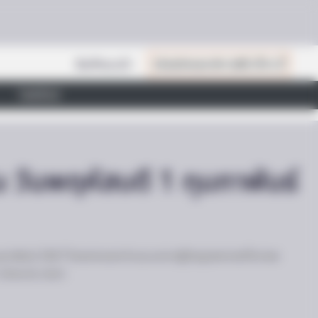
สินค้าแนะนำ
เปิดสมัครสมาชิก (ฟรี) เร็วๆ นี้
ไลฟ์สไตล์
น วันพฤหัสบดี 1 กุมภาพันธ์
กุมภาพันธ์ 2567 โชคลาภของท่านจะมาจากผู้ใหญ่เพศชายที่เคารพ
 นัดหมาย เจรจา