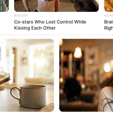
BUZZ DAY
NEUR
Co-stars Who Lost Control While
Brai
ไพ่ประจำวันของท่าน คือ ไพ่ครอบครัว
Kissing Each Other
Rig
นครอบครัว หรือเลขที่พักอาศัย วันนี้ติดต่อเรื่องบ้าน รถไว
รับความร่วมมืออย่างดี ท่านที่ทำงานส่วนตัวมีเกณฑ์ขยับขยาย
ันอังคาร