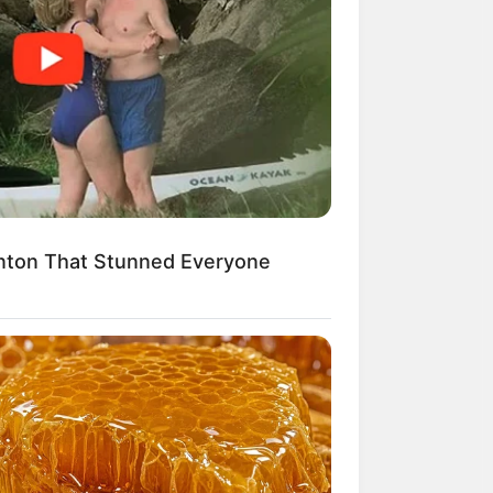
ีเกณฑ์พบสังคม
ดที่ การเงินหมดไป
linton That Stunned Everyone