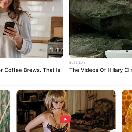
คมออนไลน์ หรือหมายเลขโทรศัพท์ วันนี้ชีวิตติดโทรศัพท์ ม
รวมถึงความรักใหม่บนโลกออนไลน์ บางท่านชีพจรลงเท้า อยู่ที่ติ
นจันทร์
BUZZ DAY
r Coffee Brews. That Is
The Videos Of Hillary C