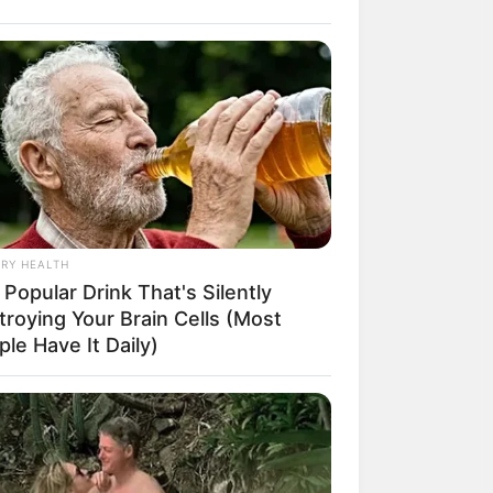
RY HEALTH
Popular Drink That's Silently
troying Your Brain Cells (Most
le Have It Daily)