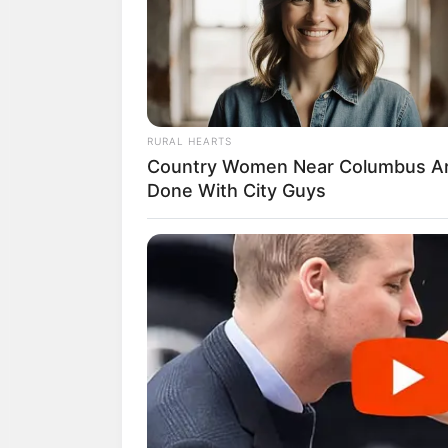
ดวงคนเกิดว
RURAL HEARTS
Country Women Near Columbus A
Done With City Guys