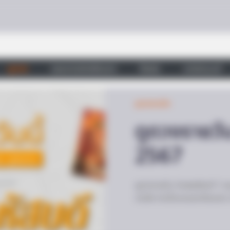
ดูดวง
วอลเปเปอร์เสริมดวง
วัดสวย
บทสวดมนต์
ดูดวงรายวัน
ดูดวงรายวั
2567
 With This Movie?
ดูดวงรายวัน วันพฤหัสบดี 1 
นับถือ วันนี้ดวงเจรจาโดดเด่น