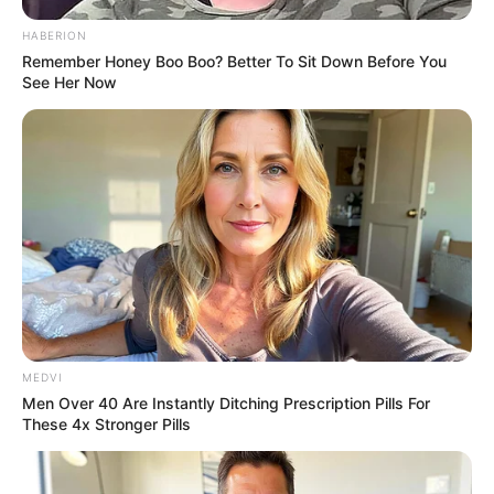
HABERION
Remember Honey Boo Boo? Better To Sit Down Before You
See Her Now
Who Will Be the Next James Bond? Here's What We
Know So Far
BRAINBERRIES
MEDVI
Men Over 40 Are Instantly Ditching Prescription Pills For
These 4x Stronger Pills
Why this ordinary drink is the secret to feeling your
best every day