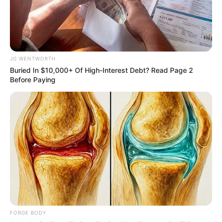
ดวงคนเกิดวันอังคาร
JG WENTWORTH
Buried In $10,000+ Of High-Interest Debt? Read Page 2
Before Paying
ไพ่ประจำวันของท่าน คือ ไพ่กรรมกำหนด
วันนี้ชีวิตเหมือนติดกรรม จะทำอะไรก็ไม่เป็นอย่างหวัง
การเงินจับต้องไม่ได้ ยังคงต้องรอคอย การงานเจอปัญหา
FORGE BODY