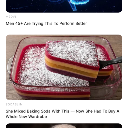
MEDVI
Men 45+ Are Trying This To Perform Better
ไพ่ประจำวันของท่าน คือ ไพ่พอดี
วันนี้ต้องเดินทางสายกลาง อย่าโลภมากไม่เช่นนั้นปัญหา
จะตามมาภายหลัง ความโชคดีในวันนี้คือทุกอย่างยัง
SODASLIM
ดำเนินไปตามปกติ ไม่น่ากังวล แต่อาจมีบางท่านเผชิญ
She Mixed Baking Soda With This — Now She Had To Buy A
Whole New Wardrobe
ปัญหาแบกรับภาระแทนคนอื่น จนตนเองเครียด