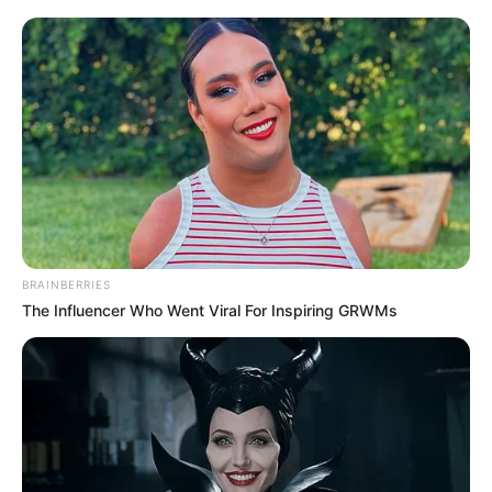
Arthrologist Begs To Stop Buying Knee Braces - Do
This Instead
FORGE BODY
BRAINBERRIES
The Influencer Who Went Viral For Inspiring GRWMs
Surgeons: This Simple Method Ends Joint Pain &
Arthritis! Try It!
FORGE BODY