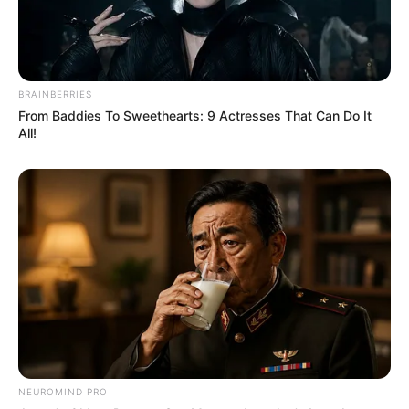
Groom Splits Pants In Viral Wedding Photo Disaster!
BUZZDAY
BRAINBERRIES
From Baddies To Sweethearts: 9 Actresses That Can Do It
All!
Remember Hensel Twins? Take A Deep Breath Before
You See Them Now
BUZZDAY
Man Teaches Lesson To Seat-Kicking Kid And Mom –
Watch!
NEUROMIND PRO
BUZZDAY