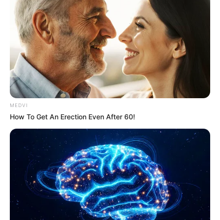
ไพ่ประจำวันของท่าน คือ ไพ่เคราะห์กรรม
MEDVI
ระวังเนื้อระวังตัว อาจเกิดบาดแผลฟอกซ้ำจากการทำงาน
How To Get An Erection Even After 60!
หรืออุบัติเหตุได้ อย่าไว้ใจใคร เจ้ากรรมนายเวรคอย
เบียดเบียนให้ท่านต้องแบกรับปัญหาคนอื่น และมีเกณฑ์
ถูกหลอกถูกโกง ได้ง่าย จึงไม่ควรไว้ใจใครในวันนี้
ดวงคนเกิดวันเสาร์