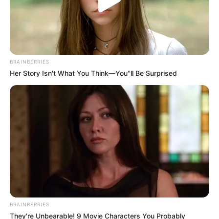
$15k In Unmanageable Debt? The "Relief Program"
Creditors Hide From You
JG WENTWORTH
BRAINBERRIES
Her Story Isn't What You Think—You''ll Be Surprised
Pfizer's Worst Nightmare: Men Canceling $80
BRAINBERRIES
Prescriptions For This 87¢ Blue Pill Hack
They're Unbearable! 9 Movie Characters You Probably
FRIDAY PLANS