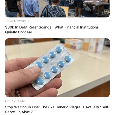
JG WENTWORTH
$30k In Debt Relief Scandal: What Financial Institutions
Quietly Conceal
ไพ่ประจำวันของท่าน คือ ไพ่อุปสรรค
วันนี้อาจต้องทำใจหน่อย และควรหาแผนสำรองในชีวิตไว้
ดูเหมือนวางแผนอะไรไว้ก็จะติดขัด การงานเกิดปัญหาก็
เพราะคนอื่น เราต้องเข้าไปแก้ไขเอง ใครค้าขายจะเจอ
มนุษย์ลุงมนุษย์ป้า การเงินระวังตกหลุมพรางของการกู้
เงิน
ดวงคนเกิดวันจันทร์
FRIDAY PLANS
Stop Waiting In Line: The 87¢ Generic Viagra Is Actually "Self-
Serve" In Aisle 7