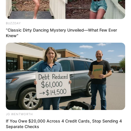
Men 45+ Are Trying This To Perform Better
MEDVI
BUZZDAY
“Classic Dirty Dancing Mystery Unveiled—What Few Ever
Knew"
เว็บไซต์นี้ใช้คุกกี้
เพื่อการนำเสนอเนื้อหาที่ดี รวมถึงการจัดการข้อมูลส่วนบุคคล เพื่อให้คุณได้รับ
ประสบการณ์ที่ดีบนบริการของเว็บไซต์เรา หากคุณใช้บริการเว็บไซต์นี้ต่อไปโดย
ไม่มีการปรับตั้งค่าใดๆนั้น แสดงว่าคุณยอมรับนโยบายคุกกี้และนโยบายส่วน
This New Will Give You An Erection After +45
บุคคลของเรา
MEDVI
JG WENTWORTH
ยอมรับ
เรียนรู้เพิ่มเติม
If You Owe $20,000 Across 4 Credit Cards, Stop Sending 4
Separate Checks