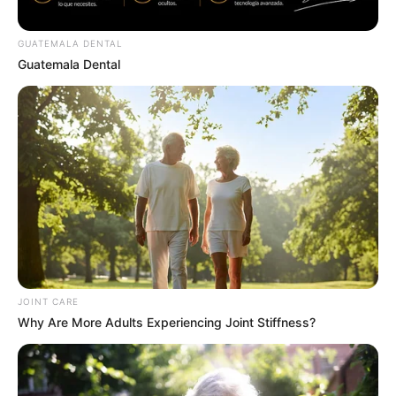
GUATEMALA DENTAL
Guatemala Dental
You Wouldn't Believe It If It Wasn't Caught On
Camera!
BRAINBERRIES
JOINT CARE
Why Are More Adults Experiencing Joint Stiffness?