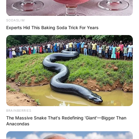
SODASLIM
Experts Hid This Baking Soda Trick For Years
ดูดวงรายวัน
ดูดวงรายวัน วันจันทร์ 15
มกราคม 2567
ดูดวงรายวัน วันจันทร์ 15 มกราคม 2567 วันนี้ผลบุญและการคิดดี
ทำดี ส่งผลทำให้ท่านพบเจอความสุขในชีวิต การทำงานค่อนข้างไร้
กังวล
BRAINBERRIES
The Massive Snake That's Redefining 'Giant'—Bigger Than
Anacondas
Home
/
ดูดวงรายวัน
/ ดูดวงรายวัน วันจันทร์ 15 มกราคม 2567
ดูดวงรายวัน
|
14 ม.ค. 2024