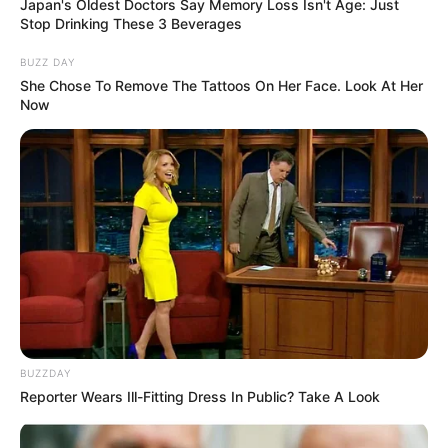
Japan's Oldest Doctors Say Memory Loss Isn't Age: Just
Stop Drinking These 3 Beverages
BUZZ DAY
She Chose To Remove The Tattoos On Her Face. Look At Her
Now
This Trick Will Give You An Erection At Any Age
MEDVI
BUZZDAY
Reporter Wears Ill-Fitting Dress In Public? Take A Look