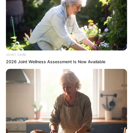
Meet The 6 Legendary Child Actors Who Became
Real Life Criminals
BRAINBERRIES
JOINT CARE
2026 Joint Wellness Assessment Is Now Available
Why everything you thought you knew about water
might be wrong
CTA LOVE