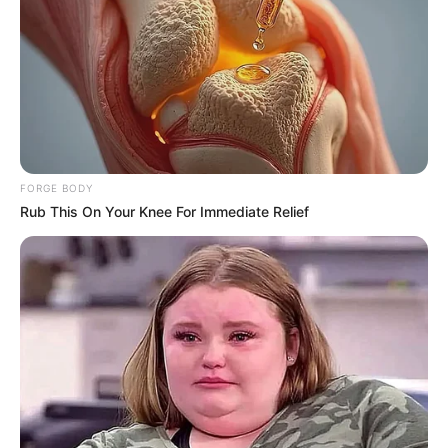
FORGE BODY
Why this ordinary drink is the secret to feeling your
Rub This On Your Knee For Immediate Relief
best every day
CTA LOVE