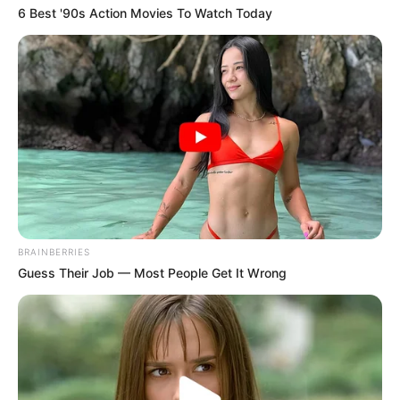
6 Best '90s Action Movies To Watch Today
Owning $10k+ In Medical Bills Or Loans? Stop
Paying Interest Immediately
JG WENTWORTH
BRAINBERRIES
Guess Their Job — Most People Get It Wrong