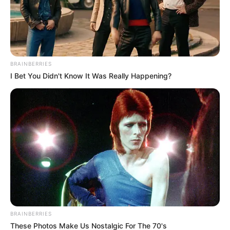
BRAINBERRIES
I Bet You Didn't Know It Was Really Happening?
ER Doctor: "I Threw Out My Viagra After What I
Found On CVS Aisle 7"
FRIDAY PLANS
BRAINBERRIES
These Photos Make Us Nostalgic For The 70's