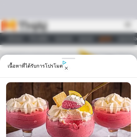
Skip to content
menu
หน้าแรก
ทำนายฝัน
ตรวจหวย
ผลบอล
ดูดวง
วอลเปเปอ
ไลฟ์สไตล์
เนื้อหาที่ได้รับการโปรโมต