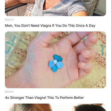
MEDVI
ไพ่ประจำวันของท่าน คือ ไพ่ซ่อนเร้น
Men, You Don't Need Viagra If You Do This Once A Day
วันนี้การเงินจะได้มาจากงานสีเทา การพนัน หรือการเสี่ยง
โชค ความรักไม่สู้ดีนัก อึดอัดใจเพราะรักที่ซ่อนเร้น การ
งานอึดอัดใจ ไม่สามารถแสดงความสามารถได้อย่างเต็ม
ที่ บางท่านจับได้ว่ามีคนทำผิดในที่ทำงาน
ดวงคนเกิดวันศุกร์
MEDVI
4x Stronger Than Viagra! This To Perform Better