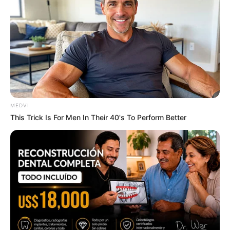
CTA FAVORITE
MEDVI
This Trick Is For Men In Their 40's To Perform Better
10 World Cup 2026 Facts Every Football Fan Should
Know
BRAINBERRIES