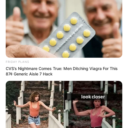
Feeling Tired? Here's The Trick To Perform Better
MEDVI
FRIDAY PLANS
CVS’s Nightmare Comes True: Men Ditching Viagra For This
87¢ Generic Aisle 7 Hack