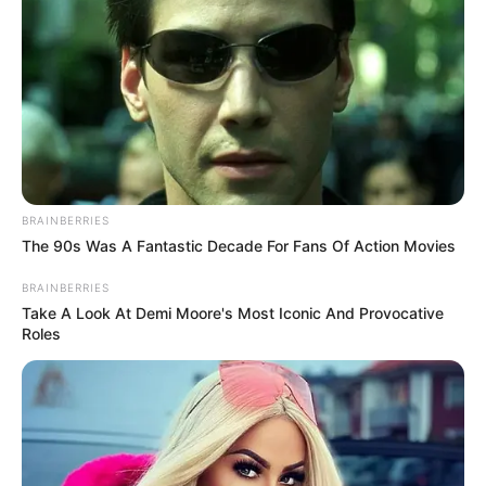
From Albinos To Polygamists: The World's Most
Unique Families
BRAINBERRIES
BRAINBERRIES
The 90s Was A Fantastic Decade For Fans Of Action Movies
BRAINBERRIES
Take A Look At Demi Moore's Most Iconic And Provocative
Roles
Why this ordinary drink is the secret to feeling your
best every day