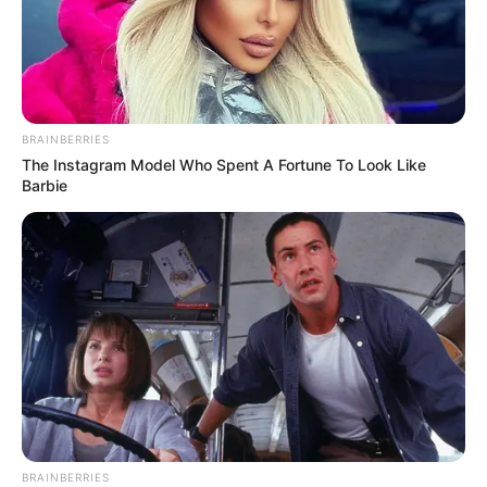
CTA FAVORITE
BRAINBERRIES
The Instagram Model Who Spent A Fortune To Look Like
Barbie
Japan's Oldest Doctors Say Memory Loss Isn't Age:
Just Stop Drinking These 3 Beverages
NEUROMIND PRO
BRAINBERRIES