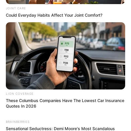
JOINT CARE
She Took Her Love For Horses To A Whole New Level
Could Everyday Habits Affect Your Joint Comfort?
BRAINBERRIES
LION COVERAGE
These Columbus Companies Have The Lowest Car Insurance
Why Big Bang Theory Fans Despise These 8
Quotes In 2026
Characters
BRAINBERRIES
BRAINBERRIES
Sensational Seductress: Demi Moore's Most Scandalous