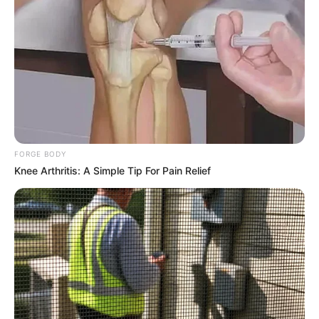
Dementia Begins When A Person Says This
Sentence!
BUZZDAY
FORGE BODY
Knee Arthritis: A Simple Tip For Pain Relief
4x Stronger Than Viagra! This To Perform Better
MEDVI