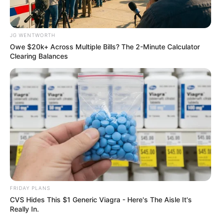
JG WENTWORTH
Guatemala Dental
Owe $20k+ Across Multiple Bills? The 2-Minute Calculator
GUATEMALA DENTAL
Clearing Balances
เว็บไซต์นี้ใช้คุกกี้
เพื่อการนำเสนอเนื้อหาที่ดี รวมถึงการจัดการข้อมูลส่วนบุคคล เพื่อให้คุณได้รับ
ประสบการณ์ที่ดีบนบริการของเว็บไซต์เรา หากคุณใช้บริการเว็บไซต์นี้ต่อไปโดย
ไม่มีการปรับตั้งค่าใดๆนั้น แสดงว่าคุณยอมรับนโยบายคุกกี้และนโยบายส่วน
บุคคลของเรา
FRIDAY PLANS
Flip This Switch: Next Month Your Electric Bill Won't
CVS Hides This $1 Generic Viagra - Here's The Aisle It's
Be $245 But $14
ยอมรับ
เรียนรู้เพิ่มเติม
Really In.
STOPWATT