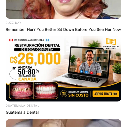
BUZZ DAY
Remember Her? You Better Sit Down Before You See Her Now
Everybody Wanted To Date Her In The 80s & This Is
Her Recently
BUZZDAY
GUATEMALA DENTAL
Guatemala Dental