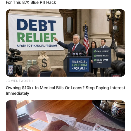
For This 87¢ Blue Pill Hack
ER Doctor: "I Threw Out My Viagra After What I
JG WENTWORTH
Found On CVS Aisle 7"
Owning $10k+ In Medical Bills Or Loans? Stop Paying Interest
FRIDAY PLANS
Immediately