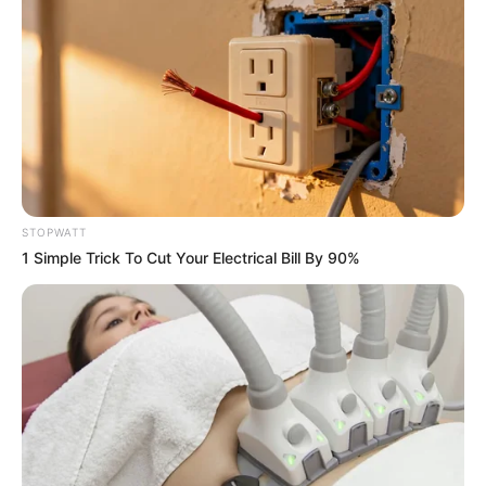
Men 45+ Are Trying This To Perform Better
MEDVI
STOPWATT
1 Simple Trick To Cut Your Electrical Bill By 90%