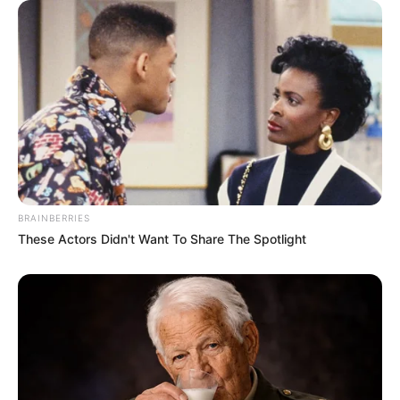
Men Are Ditching $80 Viagra For This 87¢ Blue Pill
FRIDAY PLANS
BRAINBERRIES
These Actors Didn't Want To Share The Spotlight