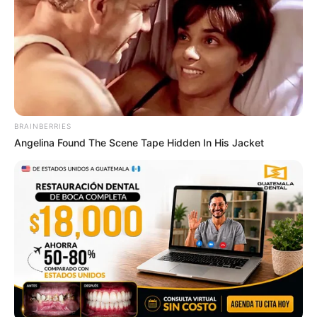
ต้องระวังป่วยหน่อย ดวงวันนี้มีเกณฑ์เสี่ยงติดโรค
ทางเดินหายใจ การเงินไม่สู้ดีระวังถูกหลอก ถูก
เบียดเบียนได้ การงานอาจต้องปวดหัวเพราะมีคน
มาลาออก หรือหยุดงานกะทันหัน ทำให้ท่านต้องรับ
ผิดชอบแทน
ดวงคนเกิดวันศุกร์
BRAINBERRIES
Angelina Found The Scene Tape Hidden In His Jacket
ไพ่ประจำวันของท่านในวันนี้ คือ ไพ่ทรัพย์สมบัติ