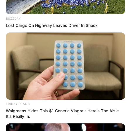
Orthopedist: Few People Know About This Knee
Arthritis Trick
BUZZDAY
FORGE BODY
Lost Cargo On Highway Leaves Driver In Shock
Polar Bear Approaches Fishermen - Watch
BUZZDAY
FRIDAY PLANS
Walgreens Hides This $1 Generic Viagra - Here's The Aisle
It's Really In.
Japan's Oldest Doctors Say Memory Loss Isn't Age:
Just Stop Drinking These 3 Beverages