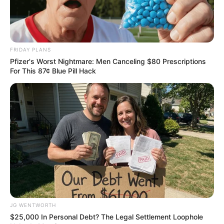
ตัวจะโชคดี ลูกค้าเยอะ งานประจำทั่วไปไม่น่ากังวล
แต่เจ้าชะตาผู้ชายท่านอาจต้องระวังเรื่องการเงิน มี
เกณฑ์จ่ายเงินซ่อมของ
FRIDAY PLANS
Pfizer's Worst Nightmare: Men Canceling $80 Prescriptions
ดวงคนเกิดวันพุธ
For This 87¢ Blue Pill Hack
ไพ่ประจำวันของท่านในวันนี้ คือ ไพ่สุขสบาย
JG WENTWORTH
วันนี้ดีกว่าหลายวันที่ผ่านมา ผลของบุญที่ทำมาส่ง
$25,000 In Personal Debt? The Legal Settlement Loophole