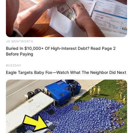
JG WENTWORTH
This Trick Is For Men In Their 40's To Perform Better
Buried In $10,000+ Of High-Interest Debt? Read Page 2
Before Paying
MEDVI
BUZZDAY
Eagle Targets Baby Fox—Watch What The Neighbor Did Next