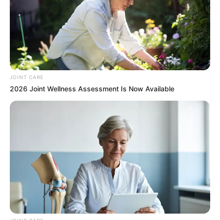
วันนี้ดูเหมือนทุกอย่างจะติดขัดไปหมด ต้องเรียกว่า
เจ้ากรรมนายเวรคอยขัดขวาง ต้องระวังบางท่านมี
JOINT CARE
เกณฑ์เป็นหนี้เพิ่ม ด้านการงานเจอพวกขวางโลก
2026 Joint Wellness Assessment Is Now Available
งานไม่ทำดีแต่พูดจนทำให้งานเกิดความล่าช้า
ยามมงคลความสำเร็จ ทรัพย์ ลาภยศ
ก่อเกิด
เวลา 6.00-8.24 น. และ 10.49-13.12 น.
วันนี้ก่อนออกจากบ้านไปทำงาน ไป