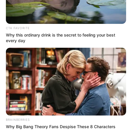
Feeling Tired? Here's The Trick To Perform Better
CTA FAVORITE
MEDVI
Why this ordinary drink is the secret to feeling your best
every day
Sensational Seductress: Demi Moore's Most
Scandalous Performances
BRAINBERRIES
BRAINBERRIES
Why Big Bang Theory Fans Despise These 8 Characters