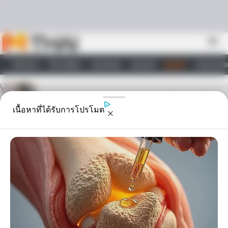
Skip to content
menu
หน้าแรก
ทำนายฝัน
ตรวจหวย
ผลบอล
ดูดวง
วอลเปเปอ
ไลฟ์สไตล์
เนื้อหาที่ได้รับการโปรโมต