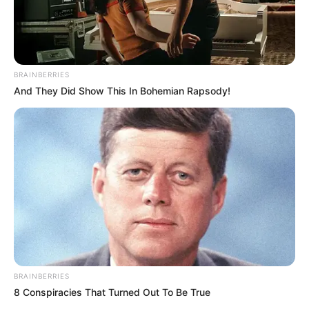
Walmart Cameras Captured These Hilarious Photos
BUZZDAY
BRAINBERRIES
And They Did Show This In Bohemian Rapsody!
Co-stars Who Lost Control While Kissing Each Other
BUZZDAY
BRAINBERRIES
8 Conspiracies That Turned Out To Be True