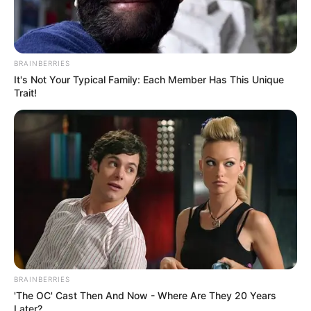
BRAINBERRIES
It's Not Your Typical Family: Each Member Has This Unique
Trait!
Surgeons: This Simple Method Ends Joint Pain &
Arthritis! Try It!
FORGE BODY
BRAINBERRIES
'The OC' Cast Then And Now - Where Are They 20 Years
Later?