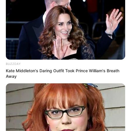
NEUROMIND PRO
BUZZDAY
Kate Middleton's Daring Outfit Took Prince William's Breath
Away
Stop Waiting In Line: The 87¢ Generic Viagra Is
Actually "Self-Serve" In Aisle 7
FRIDAY PLANS