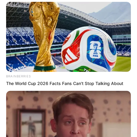
Japan's Greatest Doctors Say Memory Loss Isn't
Age: Just Stop Drinking These 3 Beverages
NEUROMIND PRO
BRAINBERRIES
The World Cup 2026 Facts Fans Can't Stop Talking About
Arthrologist Begs To Stop Buying Knee Braces - Do
This Instead
FORGE BODY