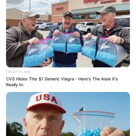
การงานและการเงิน งานได้รับโอกาสใหม่ๆเข้ามา
ส่วนการเงินมีเกณฑ์ได้ลาภลอย สุขภาพระวังอาการ
ปวดหลัง ภาพโดยรวมถือว่าดวงดีวันนี้ ไม่น่ากังวล
ดวงคนเกิดวันอังคาร
ไพ่ประจำวันของท่านในวันนี้ คือ ไพ่รายได้
FRIDAY PLANS
CVS Hides This $1 Generic Viagra - Here's The Aisle It's
Really In.
วันนี้ดวงชะตาโดดเด่นด้านการเงิน มีเกณฑ์ได้รับเงิน
มากกว่าจ่ายไป โดยเฉพาะท่านที่ค้าขาย ทำงานส่วน