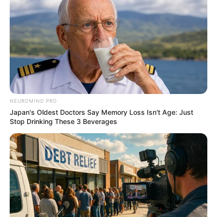
NEUROMIND PRO
Men Are Ditching $80 Viagra For This 87¢ Blue Pill
Japan's Oldest Doctors Say Memory Loss Isn't Age: Just
FRIDAY PLANS
Stop Drinking These 3 Beverages