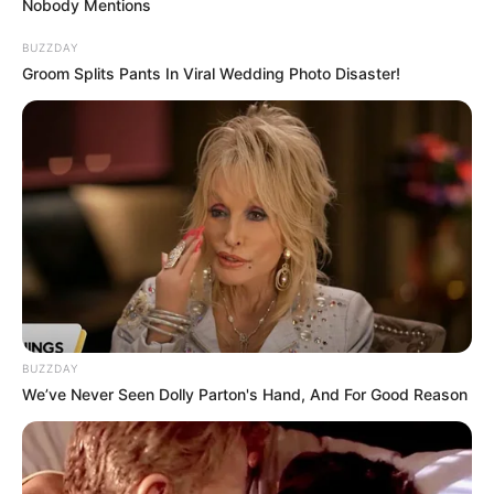
Nobody Mentions
ผลทำให้ท่านมีความสุข การงานได้รับความร่วมมือ
ช่วยเหลืออย่างดี งานส่วนตัวลูกค้าให้ความสนใจ
BUZZDAY
Groom Splits Pants In Viral Wedding Photo Disaster!
ด้านการเงินแม้จะได้เข้ามาช้าหน่อย แต่ชัวร์ มีเกณฑ์
พบรักต่างศาสนา
ดวงคนเกิดวันพฤหัสบดี
ไพ่ประจำวันของท่านในวันนี้ คือ ไพ่จากลา
BUZZDAY
We’ve Never Seen Dolly Parton's Hand, And For Good Reason