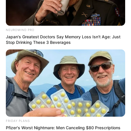
Men, You Don't Need Viagra If You Do This Once A
Day
NEUROMIND PRO
MEDVI
Japan's Greatest Doctors Say Memory Loss Isn't Age: Just
Stop Drinking These 3 Beverages
If You Owe $20,000 Across 4 Credit Cards, Stop
Sending 4 Separate Checks
FRIDAY PLANS
Pfizer's Worst Nightmare: Men Canceling $80 Prescriptions
JG WENTWORTH