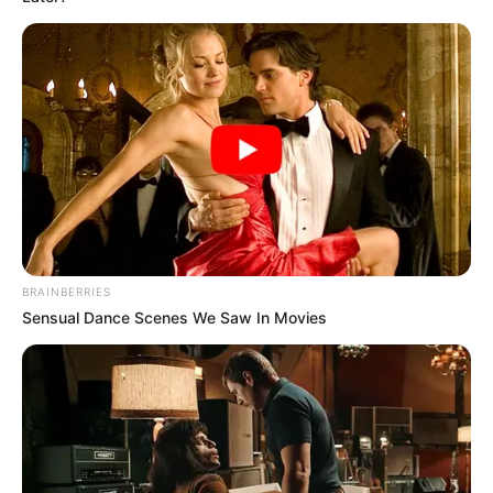
The Videos Of Hillary Clinton That Stunned Everyone
BUZZDAY
BRAINBERRIES
Sensual Dance Scenes We Saw In Movies