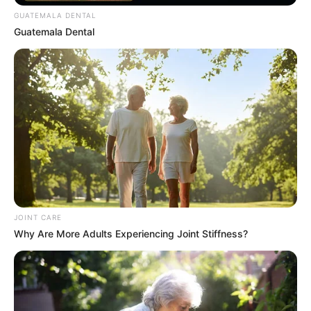
GUATEMALA DENTAL
Guatemala Dental
วันนี้ดวงการเงินโดดเด่น มีเกณฑ์ได้เงินมาจาก
ทรัพย์สมบัติ ใครประกาศขายหรือให้เช่าที่ดิน บ้าน
คอนโด หรือรถ มีเกณฑ์ได้รับ
ข่าว
ดี การงานค่อนข้าง
ยุ่ง ภาระงานมาก บางท่านนั่งทำงานจนปวดหลัง เจอ
ออฟฟิตซินโดรม
ดวงคน
เกิด
วันเสาร์
ไพ่ประจำวันของท่านในวันนี้ คือ ไพ่อุปสรรค
JOINT CARE
Why Are More Adults Experiencing Joint Stiffness?