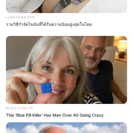
$30k In Debt Relief Scandal: What Financial
Institutions Quietly Conceal
JG WENTWORTH
LUMETHINK.COM
รวมวิธีกำจัดไขมันที่ได้รับความนิยมสูงสุดในไทย
$20,000 In Personal Debt? You're Being Bleed Dry
Every Single Month
MEN'S VITALITY
JG WENTWORTH
This 'Blue Pill Killer' Has Men Over 40 Going Crazy