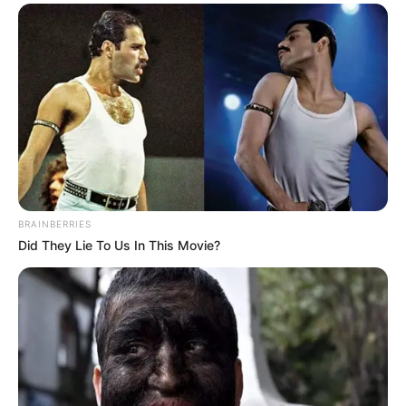
This New Will Give You An Erection After +45
MEDVI
BRAINBERRIES
Did They Lie To Us In This Movie?
Men 45+ Are Trying This To Perform Better
MEDVI