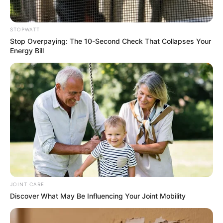
STOPWATT
Stop Overpaying: The 10-Second Check That Collapses Your
Energy Bill
Men Over 40 Are Instantly Ditching Prescription Pills
For These 4x Stronger Pills
MEDVI
JOINT CARE
Discover What May Be Influencing Your Joint Mobility