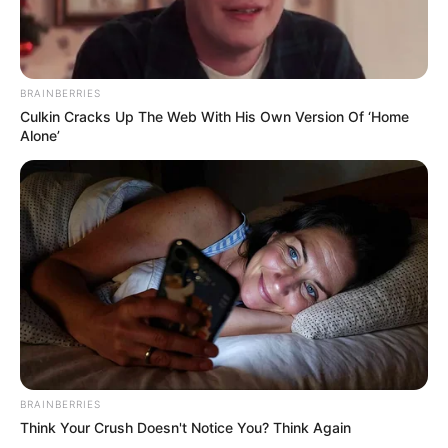
BRAINBERRIES
Culkin Cracks Up The Web With His Own Version Of ‘Home
Alone’
How To Get An Erection Even After 60!
MEDVI
BRAINBERRIES
Think Your Crush Doesn't Notice You? Think Again