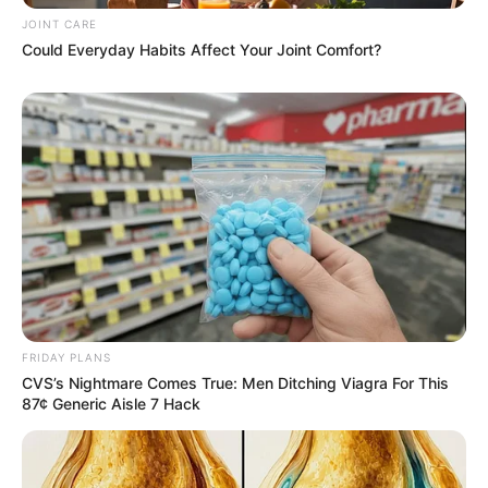
JOINT CARE
Could Everyday Habits Affect Your Joint Comfort?
Owning $10k+ In Medical Bills Or Loans? Stop
Paying Interest Immediately
JG WENTWORTH
FRIDAY PLANS
CVS’s Nightmare Comes True: Men Ditching Viagra For This
87¢ Generic Aisle 7 Hack