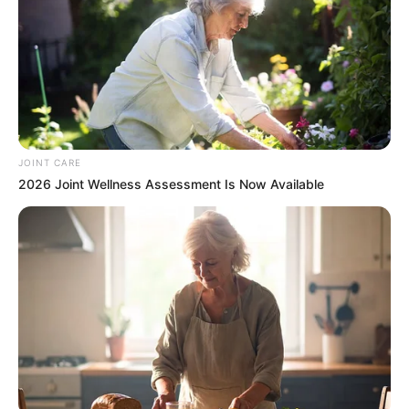
Man Teaches Lesson To Seat-Kicking Kid And Mom –
Watch!
BUZZDAY
JOINT CARE
2026 Joint Wellness Assessment Is Now Available
Feeling Tired? Here's The Trick To Perform Better
MEDVI