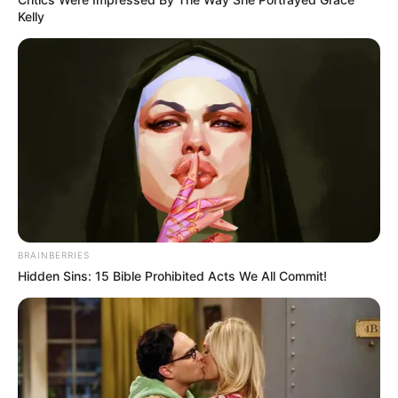
Kelly
วันนี้งานสายเทาโดดเด่น บางท่านได้เงินมาจากการ
เสี่ยงโชค แต่ความรักไม่สู้ดีนักเกิดการปิดยังความ
จริงบางอย่าง วันนี้ทำงานด้วยความอึดอัด ไม่เป็นตัว
ของตัวเอง การเงินระวังถูกหลอก ถูกโกง จึงไม่ควรไว้
วางใจใคร
BRAINBERRIES
ดวงคนเกิดวันอังคาร
Hidden Sins: 15 Bible Prohibited Acts We All Commit!
ไพ่ประจำวันของท่านในวันนี้ คือ ไพ่ช่วยเหลือ