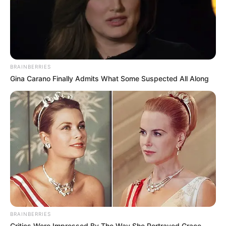
เลี่ยงไม่ได้จริงๆครับว่าวันนี้พบเจอแต่ปัญหาให้ต้อง
BRAINBERRIES
แก้ไข ใครทำงานส่วนตัวมีเกณฑ์ต้องวิ่งเต้นแก้ไข
Gina Carano Finally Admits What Some Suspected All Along
ปัญหาที่เกิดขึ้น บางท่านเงินไม่พอใช้ ต้องวิ่งเต้น
หาเงินมาหมุน สุขภาพไม่สู้ดีนักมีเกณฑ์เจ็บขาและ
ข้อเท้าเกิดขึ้น
ดวงคนเกิดวันจันทร์
ไพ่ประจำวันของท่านในวันนี้ คือ ไพ่ซ่อนเร้น
BRAINBERRIES
Critics Were Impressed By The Way She Portrayed Grace