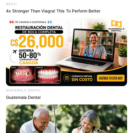
MEDVI
4x Stronger Than Viagra! This To Perform Better
Why this ordinary drink is the secret to feeling your
best every day
CTA FAVORITE
It's The End Of The Road: The Worst TV Series
Finales Of All Time
BRAINBERRIES
GUATEMALA DENTAL
Guatemala Dental