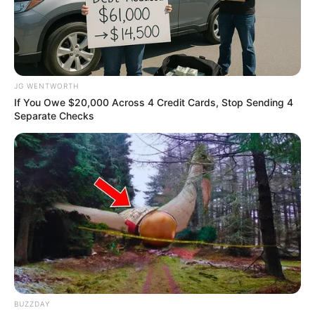
JG WENTWORTH
If You Owe $20,000 Across 4 Credit Cards, Stop Sending 4
Separate Checks
CVS Hides This $1 Generic Viagra - Here's The Aisle
It's Really In.
FRIDAY PLANS
BUZZDAY