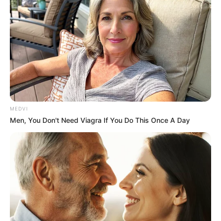
Arthrologist Begs To Stop Buying Knee Braces - Do
This Instead
FORGE BODY
MEDVI
Men, You Don't Need Viagra If You Do This Once A Day
Japan's Greatest Doctors Say Memory Loss Isn't
Age: Just Stop Drinking These 3 Beverages
NEUROMIND PRO