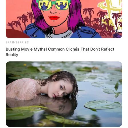
BRAINBERRIES
Busting Movie Myths! Common Clichés That Don't Reflect
Reality
วันนี้ถือเป็นอีกหนึ่งวันดีดี ท่านจะพบแต่ความโชคดี
โอกาสมาถึงท่านแล้ว การงานเกิดการเปลี่ยนแปลง
ไปในทิศทางที่ดี บางท่านได้งานใหม่เจองานพิเศษ
ด้านความโสดจะพบรักต่างศาสนา การเงินสดใสกว่า
เดิม
ดวงคนเกิดวันศุกร์
ไพ่ประจำวันของท่านในวันนี้ คือ ไพ่สุขสบาย