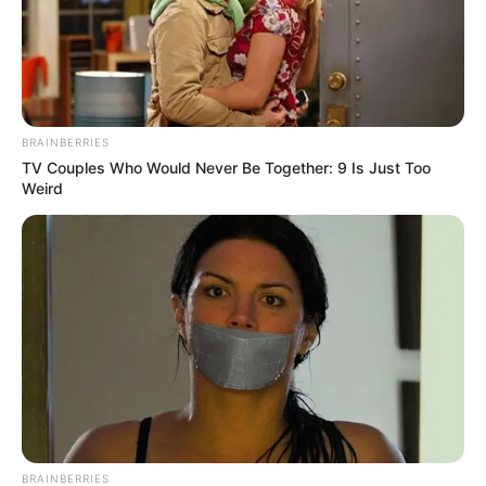
BRAINBERRIES
วันนี้ดวงชะตาโดดเด่นในด้านการเจรจา ใครนัด
TV Couples Who Would Never Be Together: 9 Is Just Too
Weird
หมายขอความช่วยเหลือ หรือเจรจาจะประสบความ
สำเร็จ การงานได้รับมอบหมายความรับผิดชอบใหม่
เพิ่มเติม ด้านคนโสดมีเกณฑ์พบรักกับคนอายุ
มากกว่า
ดวงคนเกิดวันพุธ
ไพ่ประจำวันของท่านในวันนี้ คือ ไพ่พอดี
BRAINBERRIES