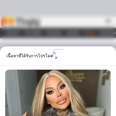
Skip to content
menu
หน้าแรก
ทำนายฝัน
ตรวจหวย
ผลบอล
ดูดวง
วอลเปเปอ
ไลฟ์สไตล์
ดูดวงรายวัน
เนื้อหาที่ได้รับการโปรโมต
ดวงรายวัน วันอังคาร ที่ 8
สิงหาคม 2566
ดูดวงวันอังคาร ที่ 8 สิงหาคม 2566