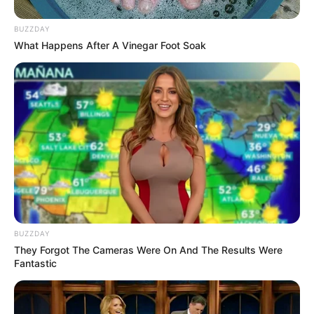
ทุกองศา คุณล่ะมีเลขคู่นี้ไหม
BUZZDAY
What Happens After A Vinegar Foot Soak
ดูดวง
วันที่ 1 ส.ค. 2569 วันคล้ายวันสำเร็จ
มรรคผลพระโพธิสัตว์กวนอิม
เว็บไซต์นี้ใช้คุกกี้
เพื่อการนำเสนอเนื้อหาที่ดี รวมถึงการจัดการข้อมูลส่วนบุคคล เพื่อให้คุณได้รับ
ประสบการณ์ที่ดีบนบริการของเว็บไซต์เรา หากคุณใช้บริการเว็บไซต์นี้ต่อไปโดย
ไม่มีการปรับตั้งค่าใดๆนั้น แสดงว่าคุณยอมรับนโยบายคุกกี้และนโยบายส่วน
BUZZDAY
บุคคลของเรา
They Forgot The Cameras Were On And The Results Were
Fantastic
สีมงคล
ยอมรับ
เรียนรู้เพิ่มเติม