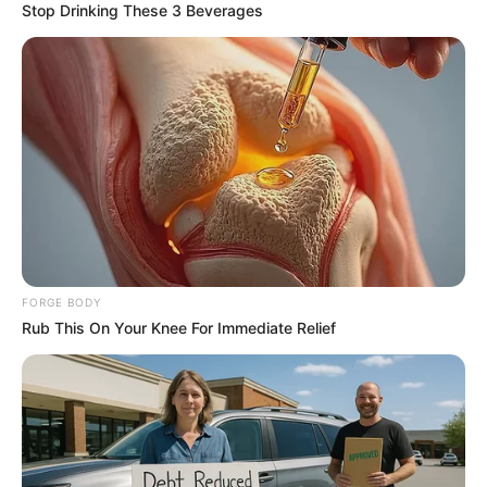
Stop Drinking These 3 Beverages
ดวงวันอังคาร
ดูดวงรายวัน
นักเขียน
FORGE BODY
Rub This On Your Knee For Immediate Relief
อ.มิก พชร ทูตเทวะ
เนื้อหาที่ได้รับการโปรโมต