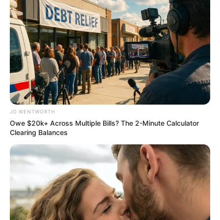
DNA Analysis Revealed The Sick Truth About Ancient
Vikings
BRAINBERRIES
JG WENTWORTH
Owe $20k+ Across Multiple Bills? The 2-Minute Calculator
Clearing Balances