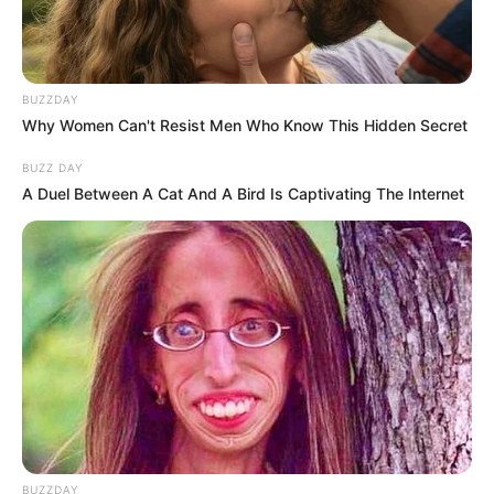
A Museum To Rihanna's Glory Could Soon Be
Opened
BRAINBERRIES
BUZZDAY
Why Women Can't Resist Men Who Know This Hidden Secret
BUZZ DAY
A Duel Between A Cat And A Bird Is Captivating The Internet
15 Things You Do Everyday That The Bible Forbids:
Are You Guilty?
BRAINBERRIES
BUZZDAY