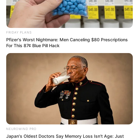
ยามมงคลความสำเร็จ ทรัพย์ ลาภยศ
ก่อเกิด
เวลา 8.25-10.48 น. และ 13.13-15.36 น.
FRIDAY PLANS
Pfizer's Worst Nightmare: Men Canceling $80 Prescriptions
วันนี้ก่อนออกจากบ้านไปทำงาน ไป
For This 87¢ Blue Pill Hack
ค้าขาย
ทิศมงคลเสริมความเฮงคือ ทิศตะวันตกเฉียงใต้ ให้
พนมมืออธิษฐาน ดึงดูดพลังงานด้านบวกช่วยให้ชีวิต
ประสบความสำเร็จตลอดวัน
NEUROMIND PRO
Japan's Oldest Doctors Say Memory Loss Isn't Age: Just