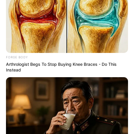
This New Will Give You An Erection After +45
MEDVI
FORGE BODY
Arthrologist Begs To Stop Buying Knee Braces - Do This
Instead
This Trick Will Give You An Erection At Any Age
MEDVI