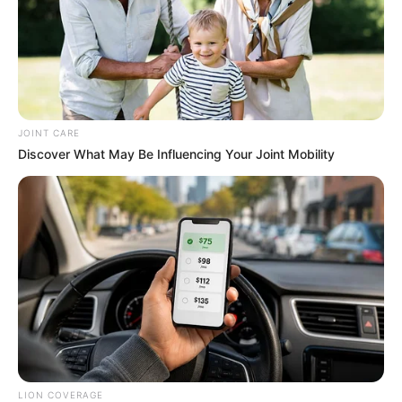
8 Conspiracies That Turned Out To Be True
BRAINBERRIES
JOINT CARE
Discover What May Be Influencing Your Joint Mobility
Olena Zelenska's Life Changed Overnight
BRAINBERRIES
LION COVERAGE