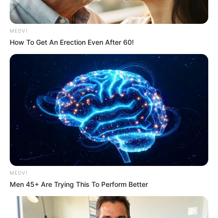
MEDVI
How To Get An Erection Even After 60!
ER Doctor: "I Threw Out My Viagra After What I
Found On CVS Aisle 7"
FRIDAY PLANS
Groom Splits Pants In Viral Wedding Photo Disaster!
BUZZDAY
MEDVI
Men 45+ Are Trying This To Perform Better