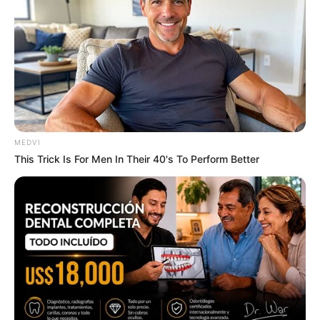
Surgeons: This Simple Method Ends Joint Pain &
Arthritis! Try It!
MEDVI
FORGE BODY
This Trick Is For Men In Their 40's To Perform Better