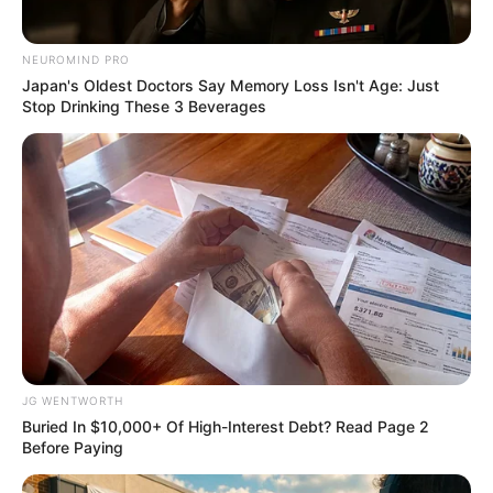
NEUROMIND PRO
Japan's Oldest Doctors Say Memory Loss Isn't Age: Just
Stop Drinking These 3 Beverages
Men 45+ Are Trying This To Perform Better
MEDVI
JG WENTWORTH
Buried In $10,000+ Of High-Interest Debt? Read Page 2
Before Paying