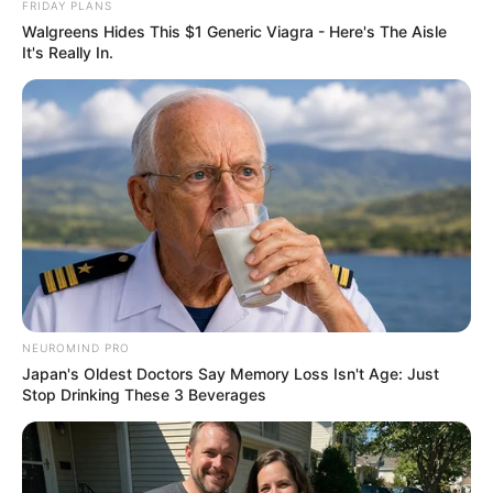
You'll Be Amazed By The Blue Lagoon Stars Today
FRIDAY PLANS
BRAINBERRIES
Walgreens Hides This $1 Generic Viagra - Here's The Aisle
It's Really In.
From Baddies To Sweethearts: These 9 Actresses
NEUROMIND PRO
Can Do It All
Japan's Oldest Doctors Say Memory Loss Isn't Age: Just
BRAINBERRIES
Stop Drinking These 3 Beverages