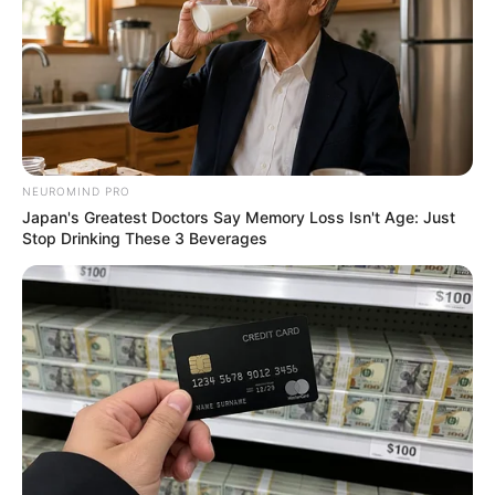
Erase Joint Agony In 7 Days With This Simple Trick!
It's Genius
FORGE BODY
NEUROMIND PRO
Japan's Greatest Doctors Say Memory Loss Isn't Age: Just
Stop Drinking These 3 Beverages
Guatemala Dental
GUATEMALA DENTAL