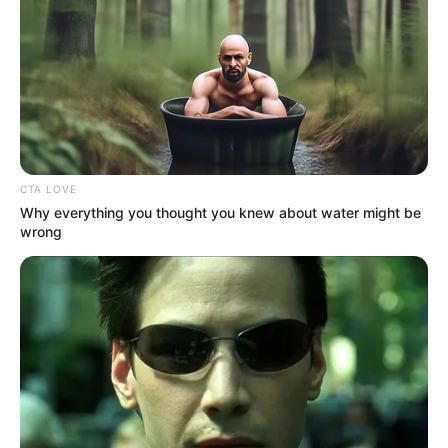
อ.มิก พชร ทูตเทวะ
เนื้อหาที่ได้รับการโปรโมต
CTA LOVE
Why everything you thought you knew about water might be
wrong
Critics Were Impressed By The Way She Portrayed
Grace Kelly