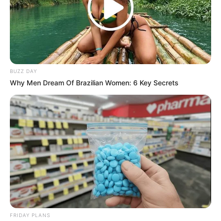
กะทันหัน คนทำการค้าขายอาจต้องระวังเจอลูกค้า
เรื่องมาก และมีปัญหากับลูกค้าได้ ความรักไม่เข้าใจ
กันเพราะเรื่องของเวลา การเงินมีเกณฑ์ใช้จ่ายไปกับ
การเดินทางและยานพาหนะ
BUZZ DAY
ดวงคนเกิดวันจันทร์
Why Men Dream Of Brazilian Women: 6 Key Secrets
ไพ่ประจำวันของท่านในวันนี้ คือ ไพ่สุขสบาย
FRIDAY PLANS