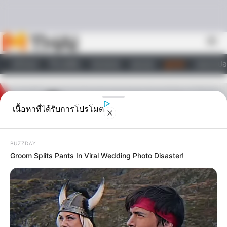
Skip to content
menu
หน้าแรก
ทำนายฝัน
ตรวจหวย
ผลบอล
ดูดวง
วอลเปเปอ
ไลฟ์สไตล์
เนื้อหาที่ได้รับการโปรโมต
BUZZDAY
Groom Splits Pants In Viral Wedding Photo Disaster!