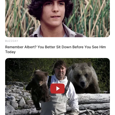
CVS Hides This $1 Generic Viagra - Here's The Aisle
It's Really In.
BUZZDAY
FRIDAY PLANS
Remember Albert? You Better Sit Down Before You See Him
Today