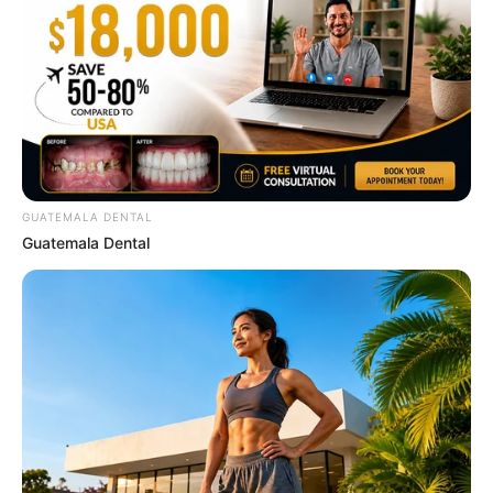
จะได้รับ
ข่าว
ดี เพราะวันนี้มีเกณฑ์ได้เงินจากสมบัติ
หรือมรดก ท่านที่นำเงินไปลงทุนไว้จะได้ผลกำไรกลับ
คืน วันนี้อาจต้องระวังอุบัติเหตุจากของมีคม
ดวงคนเกิดวันศุกร์
ไพ่ประจำวันของท่านในวันนี้ คือ ไพ่กิเลส
GUATEMALA DENTAL
Guatemala Dental
วันนี้มีแต่เรื่องต้องให้ระวัง โดยเฉพาะมีเกณฑ์สูญ