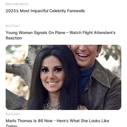
BRAINBERRIES
2025’s Most Impactful Celebrity Farewells
BUZZDAY
Young Woman Signals On Plane – Watch Flight Attendant's
Reaction
'The OC' Cast Then And Now - Where Are They 20
Years Later?
BRAINBERRIES
BUZZDAY
Marlo Thomas Is 86 Now - Here's What She Looks Like
Today