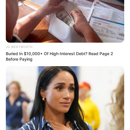
Men, You Don't Need Viagra If You Do This Once A
Day
MEDVI
JG WENTWORTH
Buried In $10,000+ Of High-Interest Debt? Read Page 2
Before Paying
This Trick Will Give You An Erection At Any Age
MEDVI