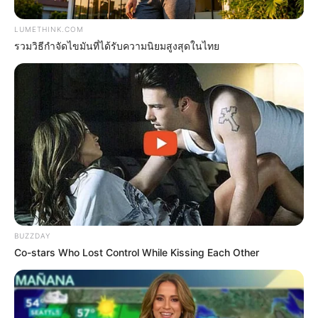
เสียเงินไป เพราะความโลภ ความอยากได้อยากมีใน
ใจตน อีกทั้งความรักไม่สู้ดีนัก คนมีเข้ามาทำดีด้วย
LUMETHINK.COM
ล้วนหวังผลประโยชน์จากตัวเรา วันนี้ค่อนข้างคิดมาก
รวมวิธีกำจัดไขมันที่ได้รับความนิยมสูงสุดในไทย
ดวงคน
เกิด
วันเสาร์
ไพ่ประจำวันของท่านในวันนี้ คือ ไพ่วงเวียนชีวิต
BUZZDAY
Co-stars Who Lost Control While Kissing Each Other