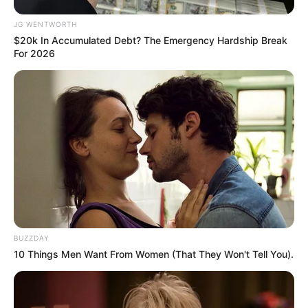
JG WENTWORTH
$20k In Accumulated Debt? The Emergency Hardship Break
For 2026
Over 50 And Struggling With Knee Stiffness? Don't
Miss This
FORGE BODY
BUZZDAY
10 Things Men Want From Women (That They Won't Tell You).