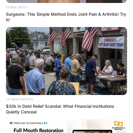
เพื่อนใหม่ บางท่านมีเกณฑ์พบรักที่ถูกใจ ดวงการ
FORGE BODY
งานก็โดดเด่นมีเกณฑ์พบงานพิเศษ หรืออาจเจองาน
Surgeons: This Simple Method Ends Joint Pain & Arthritis! Try
It!
ธุรกิจส่วนตัว การเงินมีเกณฑ์ได้เงินมาแบบฟลุ๊คๆ
ดวงคนเกิดวันพฤหัสบดี
ไพ่ประจำวันของท่านในวันนี้ คือ ไพ่ทรัพย์สมบัติ
JG WENTWORTH
$30k In Debt Relief Scandal: What Financial Institutions
Quietly Conceal
ใครที่กำลังประกาศขายหรือให้เช่าที่ดิน บ้าน คอนโด