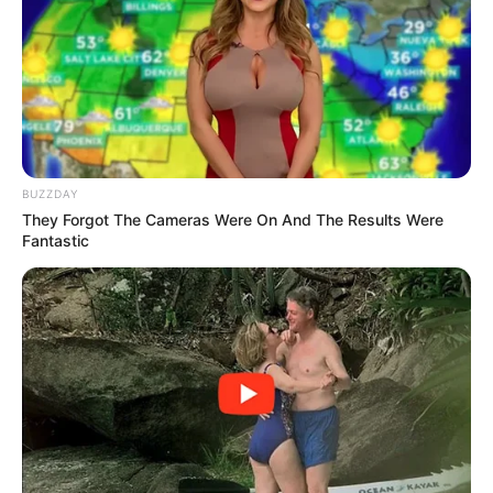
วันนี้ชีวิตดำเนินไปตามปกติ บางท่านใช้ชีวิตส่วนใหญ่
อยู่กับครอบครัว คู่รักมีเกณฑ์ได้รับข่าวดีเรื่องลูก การ
เงินมีเกณฑ์ใช้จ่ายเงินไปกับครอบครัว งานส่วนตัว
อาจมีเรื่องกังวลใจเกี่ยวกับเอกสารบางอย่าง
ยามมงคลความสำเร็จ ทรัพย์ ลาภยศ
ก่อเกิด
BUZZDAY
They Forgot The Cameras Were On And The Results Were
Fantastic
เวลา 6.00-8.24 น.และ 13.13-15.36 น.
วันนี้ก่อนออกจากบ้านไปทำงาน ไป
ค้าขาย
ทิศมงคลเสริมความเฮงคือ ทิศตะวันออกเฉียงใต้ ให้
พนมมืออธิษฐาน ดึงดูดพลังงานด้านบวกช่วยให้ชีวิต
ประสบความสำเร็จตลอดทั้งวัน