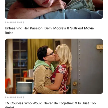
Shocking Turn Of Event: Actors Who Pursued
Controversial Careers
BRAINBERRIES
BRAINBERRIES
Unleashing Her Passion: Demi Moore's 8 Sultriest Movie
Roles!
Magnetic Floating Bed: All That Luxury For Mere $1.6
BRAINBERRIES
Mil?
TV Couples Who Would Never Be Together: 9 Is Just Too
BRAINBERRIES
Weird