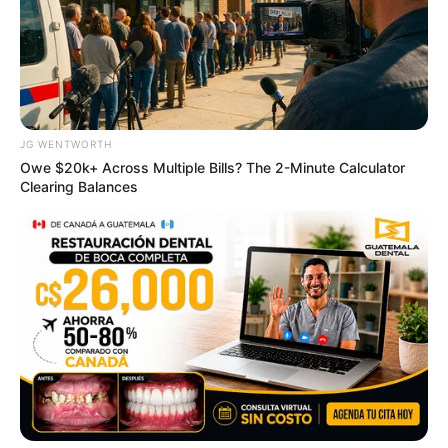
If You Owe $20,000 Across 4 Credit Cards, Stop
Sending 4 Separate Checks
JG WENTWORTH
JG WENTWORTH
Owe $20k+ Across Multiple Bills? The 2-Minute Calculator
Clearing Balances
4x Stronger Than Viagra! This To Perform Better
MEDVI