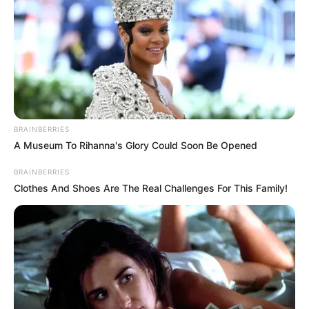
Why this ordinary drink is the secret to feeling your
BRAINBERRIES
best every day
A Museum To Rihanna's Glory Could Soon Be Opened
CTA LOVE
BRAINBERRIES
Clothes And Shoes Are The Real Challenges For This Family!