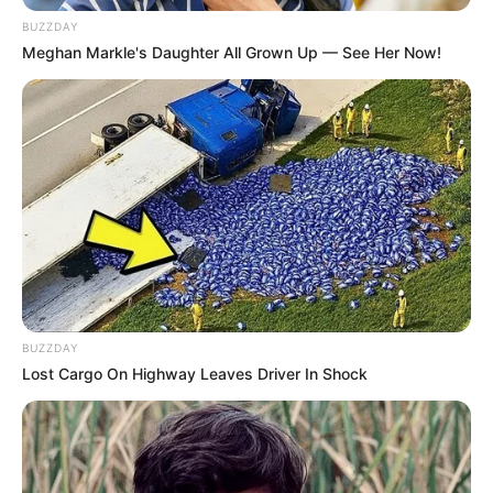
BUZZDAY
Meghan Markle's Daughter All Grown Up — See Her Now!
Co-stars Who Lost Control While Kissing Each Other
BUZZDAY
BUZZDAY
Lost Cargo On Highway Leaves Driver In Shock