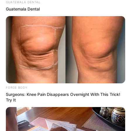
GUATEMALA DENTAL
Guatemala Dental
Men 45+ Are Trying This To Perform Better
MEDVI
FORGE BODY
Surgeons: Knee Pain Disappears Overnight With This Trick!
Try It