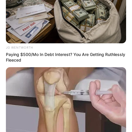
วันนี้ดวงชะตาโดดเด่นด้านการเงิน ท่านที่นำเงินไป
ลงทุนไว้ จะได้รับผลกำไรกลับคืน งานส่วนตัวมีเกณฑ์
ลงทุนเพิ่มเติม ความรักไร้กังวล บางท่านมีเกณฑ์ได้
รับของมีค่า หรือของขวัญจากคนรัก
ดวงคนเกิดวันพุธ
JG WENTWORTH
Paying $500/Mo In Debt Interest? You Are Getting Ruthlessly
ไพ่ประจำวันของท่านในวันนี้ คือ ไพ่เริ่มต้น
Fleeced
วันนี้ชีวิตมีความสุข ได้พบเจอเรื่องราวดีดี สังคมใหม่