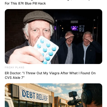
For This 87¢ Blue Pill Hack
Japan's Oldest Doctors Say Memory Loss Isn't Age:
Just Stop Drinking These 3 Beverages
NEUROMIND PRO
FRIDAY PLANS
ER Doctor: "I Threw Out My Viagra After What I Found On
CVS Aisle 7"