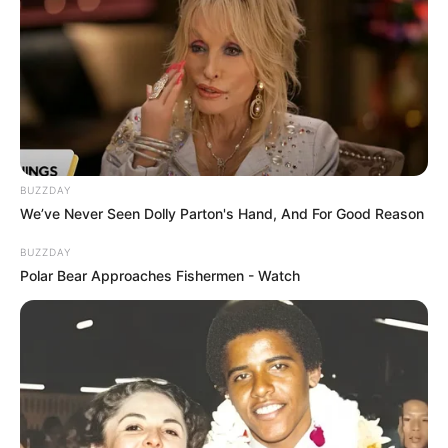
รวมวิธีกำจัดไขมันที่ได้รับความนิยมสูงสุดในไทย
LUMETHINK.COM
BUZZDAY
We’ve Never Seen Dolly Parton's Hand, And For Good Reason
BUZZDAY
เว็บไซต์นี้ใช้คุกกี้
Polar Bear Approaches Fishermen - Watch
เพื่อการนำเสนอเนื้อหาที่ดี รวมถึงการจัดการข้อมูลส่วนบุคคล เพื่อให้คุณได้รับ
ประสบการณ์ที่ดีบนบริการของเว็บไซต์เรา หากคุณใช้บริการเว็บไซต์นี้ต่อไปโดย
ไม่มีการปรับตั้งค่าใดๆนั้น แสดงว่าคุณยอมรับนโยบายคุกกี้และนโยบายส่วน
บุคคลของเรา
แนะนำ
ยอมรับ
เรียนรู้เพิ่มเติม