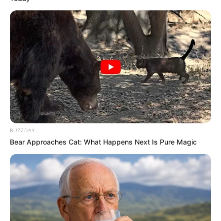
Mysterious Roman Statue Unearthed In Toledo
BRAINBERRIES
BUZZDAY
Bear Approaches Cat: What Happens Next Is Pure Magic
How Did They Get Gina Carano To Take It All Back?
BRAINBERRIES