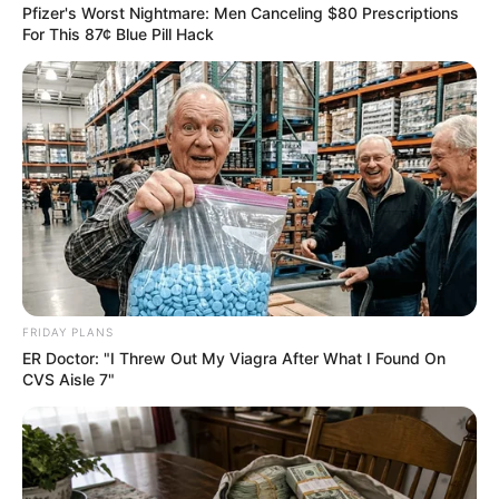
ผลของบุญส่งผลทำให้ชีวิตไม่ติดขัด ใครกำลังเผชิญ
Pfizer's Worst Nightmare: Men Canceling $80 Prescriptions
For This 87¢ Blue Pill Hack
หน้ากับปัญหาท่านจะพบทางออก การงานได้รับความ
ร่วมมืออย่างดี ไม่น่ากังวล การเงินยังคงรอคอย ใช้
เวลากว่าจะได้มา มีเกณฑ์พบรักกับชาวต่างชาติ
ดวงคนเกิดวันอังคาร
ไพ่ประจำวันของท่านในวันนี้ คือ ไพ่เงินเก็บ
FRIDAY PLANS
ER Doctor: "I Threw Out My Viagra After What I Found On
CVS Aisle 7"