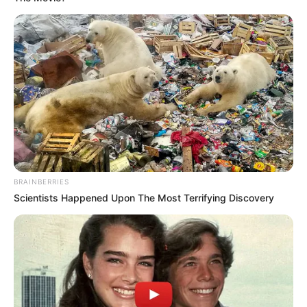
Why Big Bang Theory Fans Despise These 8
Characters
BRAINBERRIES
BRAINBERRIES
Scientists Happened Upon The Most Terrifying Discovery
Why this ordinary drink is the secret to feeling your
best every day