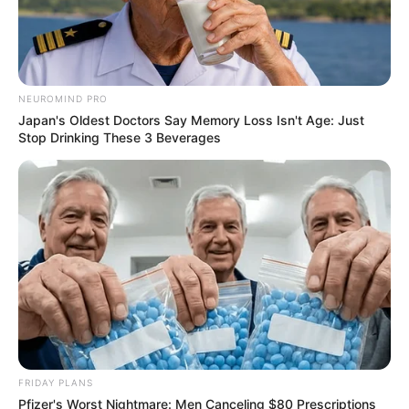
NEUROMIND PRO
Japan's Oldest Doctors Say Memory Loss Isn't Age: Just
Stop Drinking These 3 Beverages
Why this ordinary drink is the secret to feeling your
best every day
CTA FAVORITE
FRIDAY PLANS
Pfizer's Worst Nightmare: Men Canceling $80 Prescriptions