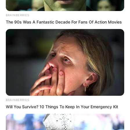
BRAINBERRIES
BRAINBERRIES
The 90s Was A Fantastic Decade For Fans Of Action Movies
What Happened To The Blue Lagoon Cast? See
Them Now
BRAINBERRIES
BRAINBERRIES
Will You Survive? 10 Things To Keep In Your Emergency Kit