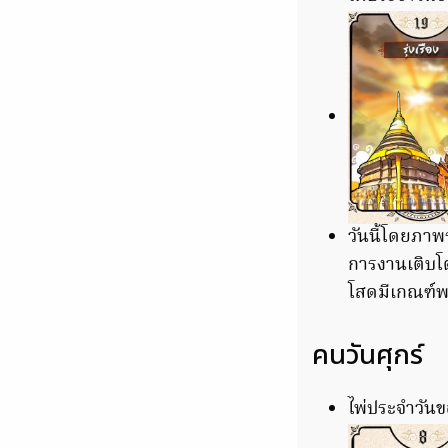
วันนี้โดยภาพ
การงานเติบโต
โสดมีเกณฑ์พ
คนวันศุกร์
ไพ่ประจำวันขอ