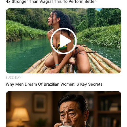
Just Stop Drinking These 3 Beverages
4x Stronger Than Viagra! This To Perform Better
NEUROMIND PRO
BUZZ DAY
Why Men Dream Of Brazilian Women: 6 Key Secrets
This Trick Is For Men In Their 40's To Perform Better
MEDVI