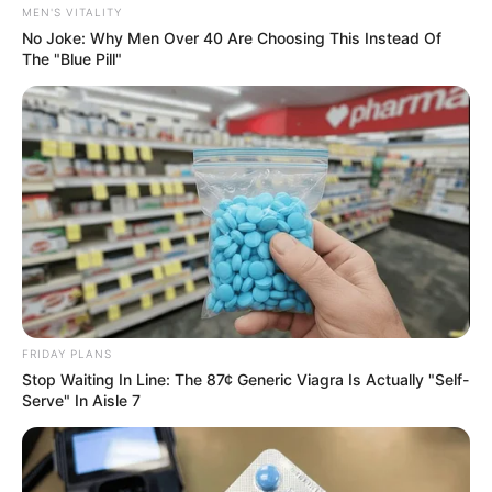
MEN'S VITALITY
No Joke: Why Men Over 40 Are Choosing This Instead Of
The "Blue Pill"
Men 45+ Are Trying This To Perform Better
MEDVI
FRIDAY PLANS
Stop Waiting In Line: The 87¢ Generic Viagra Is Actually "Self-
Serve" In Aisle 7