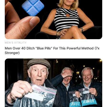
Why everything you thought you knew about water
might be wrong
MEN'S VITALITY
CTA LOVE
Men Over 40 Ditch "Blue Pills" For This Powerful Method (7x
Stronger)