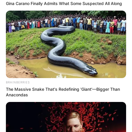
Gina Carano Finally Admits What Some Suspected All Along
ทุกอย่างมากองอยู่ที่ตัวเอง แบกรับภาระงานในทุกๆ
ด้าน บางท่านเครียดหาทางแก้ไขปัญหาไม่ได้ การเงิน
ภาระค่าใช้จ่ายค่อนข้างมาก ได้มาก็ไม่เหลือเก็บ
BRAINBERRIES
สุขภาพอย่ายกของหนัก ระวังกล้ามเนื้ออักเสบ
The Massive Snake That's Redefining 'Giant'—Bigger Than
Anacondas
คนวันพุธ
ไพ่ประจำวันของท่านในวันนี้ คือ ไพ่ซ่อนเร้น