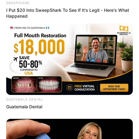
SWEEPSHARK
I Put $20 Into SweepShark To See If It's Legit - Here's What
Happened
Why this ordinary drink is the secret to feeling your
best every day
CTA LOVE
GUATEMALA DENTAL
Guatemala Dental