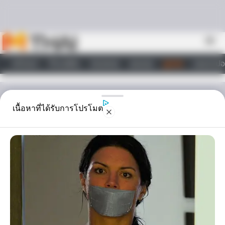
Skip to content
menu
หน้าแรก
ทำนายฝัน
ตรวจหวย
ผลบอล
ดูดวง
วอลเปเปอ
ไลฟ์สไตล์
ดูดวงรายวัน
เนื้อหาที่ได้รับการโปรโมต
ดวงรายวัน วันอังคาร ที่ 21
มีนาคม 2566
ดวงประจำวัน วันอังคาร ที่ 21 มีนาคม 2566