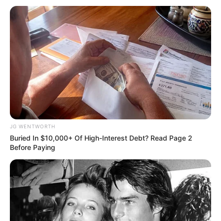
FORGE BODY
Suspicious Eagle Tries To Steal Puppy - Watch What
Happened
BUZZ DAY
Colorado Elk's Surprising Response After Being
Freed From Tire
BUZZ DAY
Man Teaches Lesson To Seat-Kicking Kid And Mom –
Watch!
BUZZ DAY
JG WENTWORTH
Buried In $10,000+ Of High-Interest Debt? Read Page 2
Before Paying