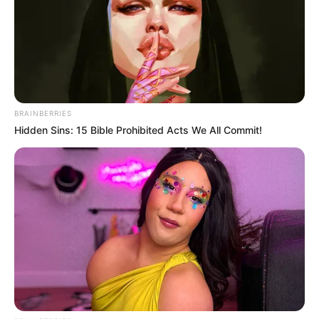
BRAINBERRIES
Hidden Sins: 15 Bible Prohibited Acts We All Commit!
วิถีชีวิตดำเนินไปในรูปแบบเดิมๆ ไม่มีอะไรน่าตื่นเต้น
บางท่านอาจกังวลเรื่องครอบครัว การเจ็บป่วย หรือไม่
ก็เรื่องค่าใช้จ่ายภายในครอบครัว คู่รักมีเกณฑ์ได้รับ
ข่าว
ดีเรื่องท้อง หรือตกลงใช้ชีวิตร่วมกัน
คนวันเสาร์
ไพ่ประจำวันของท่านในวันนี้ คือ ไพ่ช่วยเหลือ