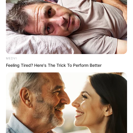
MEDVI
Feeling Tired? Here's The Trick To Perform Better
Performance Upgrade: Harder, Longer, Better—All In
One Dose
DIRECTMAX