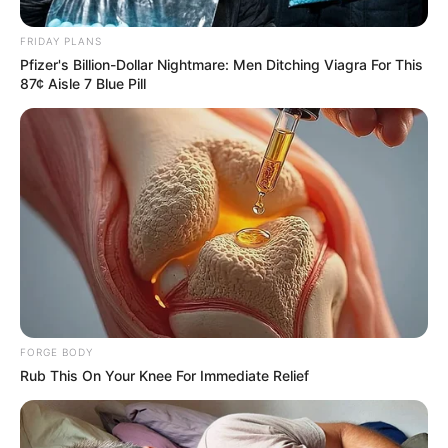
15 Things You Do Everyday That The Bible Forbids:
Are You Guilty?
FRIDAY PLANS
BRAINBERRIES
Pfizer's Billion-Dollar Nightmare: Men Ditching Viagra For This
87¢ Aisle 7 Blue Pill
CVS Hides This $1 Generic Viagra - Here's The Aisle
FORGE BODY
It's Really In.
Rub This On Your Knee For Immediate Relief
FRIDAY PLANS