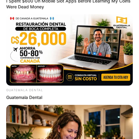
I Spent $600 On Mobile Slot Apps Before Learning My Coins
Were Dead Money
Men, You Don't Need Viagra If You Do This Once A
Day
MEDVI
GUATEMALA DENTAL
Guatemala Dental
$20,000 In Personal Debt? You're Being Bleed Dry
Every Single Month
JG WENTWORTH