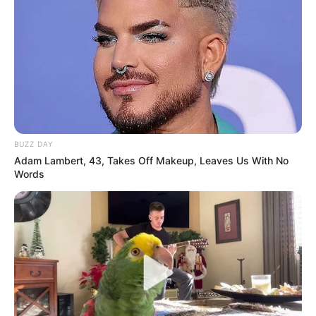
Disney’s Live-Action Simba Was Based On The
Cutest Lion Cub Ever
BRAINBERRIES
BUZZ DAY
Adam Lambert, 43, Takes Off Makeup, Leaves Us With No
Words
Tarantino Wants To End His Career With This Movie?