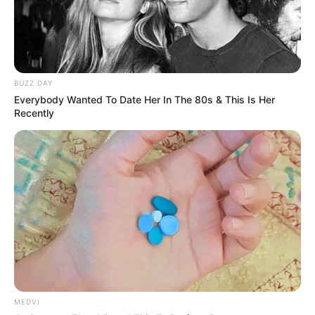
Why He Gets Hard In 15 Minutes: The Truth Doctors
Don't Tell
BUZZ DAY
DIRECTMAX
Everybody Wanted To Date Her In The 80s & This Is Her
Recently
Japan's Oldest Doctors Say Memory Loss Isn't Age:
MEDVI