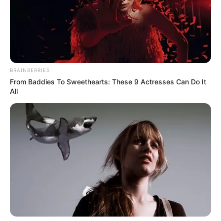
BRAINBERRIES
From Baddies To Sweethearts: These 9 Actresses Can Do It
All
วันนี้จะเจอพวกหน้าไหว้หลังหลอก นำเราไปนินทาใน
ทางเสียหาย ความรักระวังจะเจอปัญหาเรื่องมือที่
สาม คนมีโรคประจำตัวมีเกณฑ์ล้มป่วยได้ ความโชค
ดีของชะตาในวันนี้คือ ลาภลอย หรือได้เงินจากการ
พนัน
คนวันพฤหัสบดี
ไพ่ประจำวันของท่านในวันนี้ ไพ่กิเลส