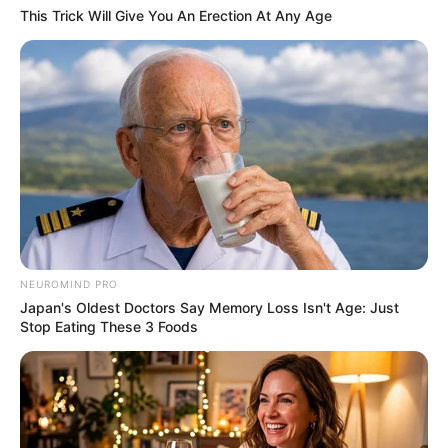
This Trick Will Give You An Erection At Any Age
The 90s Was A Fantastic Decade For Fans Of Action
Movies
BRAINBERRIES
NEUROMIND PRO
Japan's Oldest Doctors Say Memory Loss Isn't Age: Just
Stop Eating These 3 Foods