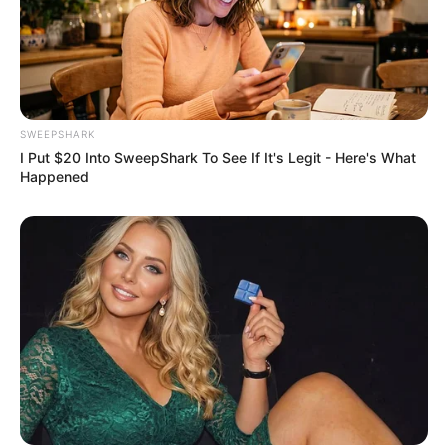
SWEEPSHARK
I Put $20 Into SweepShark To See If It's Legit - Here's What
Happened
$30k In Debt Relief Scandal: What Financial
Institutions Quietly Conceal
JG WENTWORTH