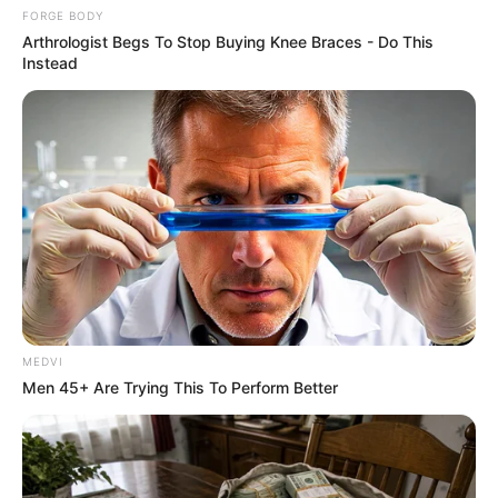
FORGE BODY
Arthrologist Begs To Stop Buying Knee Braces - Do This
Instead
I Bet You Didn't Know It Was Really Happening?
BRAINBERRIES
MEDVI
Men 45+ Are Trying This To Perform Better
Bollywood’s Boldest Dance Scenes Still Trending
BRAINBERRIES