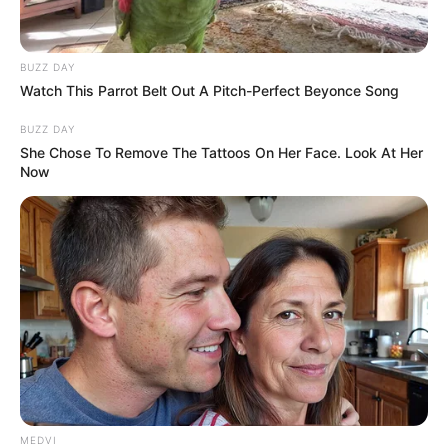
BRAINBERRIES
BUZZ DAY
Watch This Parrot Belt Out A Pitch-Perfect Beyonce Song
BUZZ DAY
She Chose To Remove The Tattoos On Her Face. Look At Her
Now
The Bodyguard's Hidden Bloopers Revealed
BRAINBERRIES
MEDVI