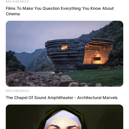
BRAINBERRIES
Films To Make You Question Everything You Know About
Cinema
ระวังโดนหลอกเพราะความโลภ งดลงทุน หรือเชื่อใจ
ใครในวันนี้ ความรักต้องดูกันนานๆอย่าใจร้อน ระวัง
เจอรักฉาบฉวย การเงินจะหมดไปกับความอยากได้
อยากมี บางคนถูกหลอกให้เสียเงินเพราะคำพูด
BRAINBERRIES
The Chapel Of Sound Amphitheater - Architectural Marvels
คนวันศุกร์
ไพ่ประจำวันของท่านในวันนี้ คือ ไพ่วงเวียนชีวิต