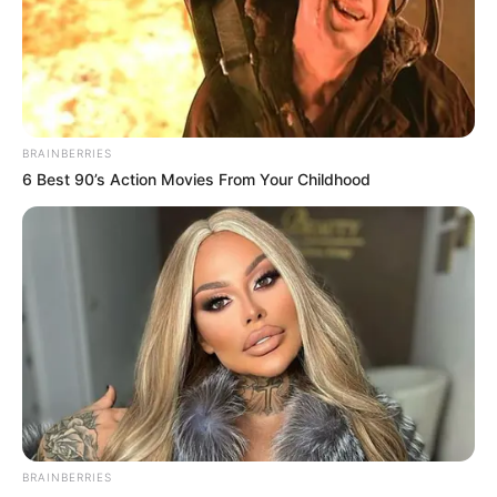
เวลา 6.00-8.24 น. และ 13.13-15.36 น.
วันนี้ก่อนออกจากบ้านไปทำงาน ไป
ค้าขาย
BRAINBERRIES
6 Best 90’s Action Movies From Your Childhood
ทิศมงคลเสริมความเฮงคือ ทิศตะวันตกเฉียงใต้ ให้
พนมมืออธิษฐาน ดึงดูดพลังงานด้านบวกช่วยให้ชีวิต
ประสบความสำเร็จตลอดวัน
BRAINBERRIES