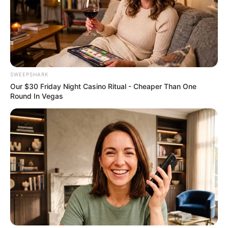
Culkin Cracks Up The Web With His Own Version Of
‘Home Alone’
BRAINBERRIES
SWEEPSHARK
Our $30 Friday Night Casino Ritual - Cheaper Than One
Round In Vegas
Why this ordinary drink is the secret to feeling your
best every day
CTA FAVORITE