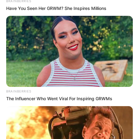
BRAINBERRIES
Have You Seen Her GRWM? She Inspires Millions
เหมาะแก่การเจรจา หรือขอความช่วยเหลือ ดวงชะตา
วันนี้ผู้ใหญ่อุปถัมภ์ บางท่านผู้หลักผู้ใหญ่ที่รู้จักอาจ
BRAINBERRIES
ยื่นโอกาสดีดีให้ เจ้าชะตาผู้ชายมีเกณฑ์พบรักกับคน
The Influencer Who Went Viral For Inspiring GRWMs
อายุมากกว่า การเงินมีเกณฑ์ได้มาจากเจรจา
ยามมงคลความสำเร็จ ทรัพย์ ลาภยศ
ก่อเกิด