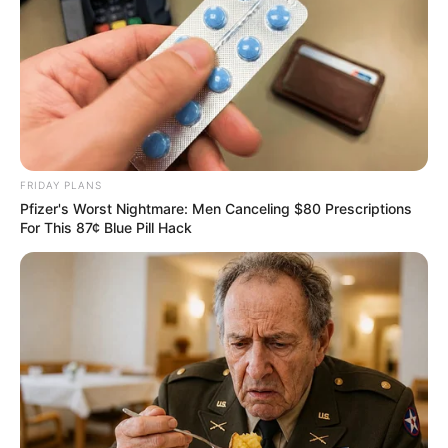
แนะนำ
ดูดวง
ดูเพิ่มเติม
FRIDAY PLANS
Pfizer's Worst Nightmare: Men Canceling $80 Prescriptions
ดูดวง
For This 87¢ Blue Pill Hack
เบอร์โทร คน Keep look เป๊ะทุกมุมดูดี
เว็บไซต์นี้ใช้คุกกี้
เพื่อการนำเสนอเนื้อหาที่ดี รวมถึงการจัดการข้อมูลส่วนบุคคล เพื่อให้คุณได้รับ
ทุกองศา คุณล่ะมีเลขคู่นี้ไหม
ประสบการณ์ที่ดีบนบริการของเว็บไซต์เรา หากคุณใช้บริการเว็บไซต์นี้ต่อไปโดย
ไม่มีการปรับตั้งค่าใดๆนั้น แสดงว่าคุณยอมรับนโยบายคุกกี้และนโยบายส่วน
บุคคลของเรา
ยอมรับ
เรียนรู้เพิ่มเติม