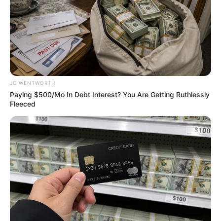
JG WENTWORTH
Paying $500/Mo In Debt Interest? You Are Getting Ruthlessly
Fleeced
How They Made Little Simba Look So Lifelike in 'The
Lion King'
BRAINBERRIES