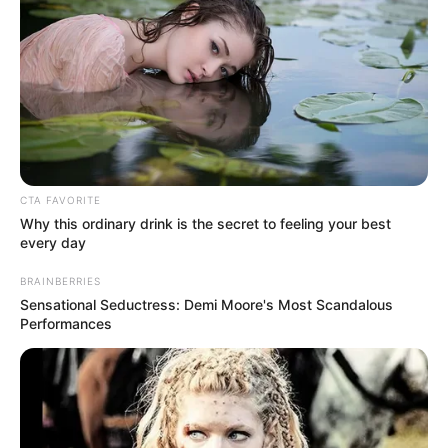
CTA FAVORITE
วันนี้ถือเป็นอีกหนึ่งวันดีดี ท่านจะพบแต่ความโชคดี
Why this ordinary drink is the secret to feeling your best
โอกาสมาถึงท่านแล้ว การงานเกิดการเปลี่ยนแปลง
every day
ไปในทิศทางที่ดี บางท่านได้งานใหม่เจองานพิเศษ
BRAINBERRIES
ด้านความโสดจะพบรักต่างศาสนา
Sensational Seductress: Demi Moore's Most Scandalous
Performances
คนวันจันทร์
ไพ่ประจำวันของท่านในวันนี้ คือ ไพ่การสื่อสาร