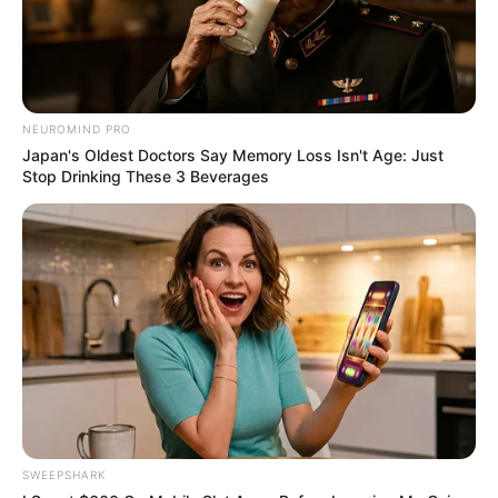
NEUROMIND PRO
Japan's Oldest Doctors Say Memory Loss Isn't Age: Just
Stop Drinking These 3 Beverages
Surgeons: This Simple Method Ends Joint Pain &
Arthritis! Try It!
FORGE BODY
SWEEPSHARK