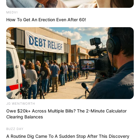
MEDVI
How To Get An Erection Even After 60!
This New Will Give You An Erection After +45
MEDVI
JG WENTWORTH
Owe $20k+ Across Multiple Bills? The 2-Minute Calculator
Clearing Balances
BUZZ DAY
Arthrologist Begs To Stop Buying Knee Braces - Do
A Routine Dig Came To A Sudden Stop After This Discovery
This Instead