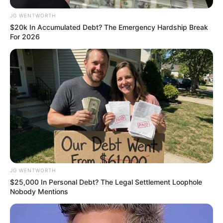
JG WENTWORTH
$20k In Accumulated Debt? The Emergency Hardship Break
For 2026
A Museum To Rihanna's Glory Could Soon Be
Opened
BRAINBERRIES
The Insane True Stories Behind Cameron's Biggest
Films
BRAINBERRIES
JG WENTWORTH
$25,000 In Personal Debt? The Legal Settlement Loophole
Nobody Mentions