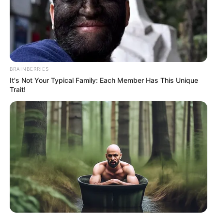
ตัดผมวันพฤหัสบดี
มีเทวดาและสิ่งศักดิ์สิทธิ์คุ้มครอง ประสบแต่สิ่ง
มงคล
BRAINBERRIES
ตัดผมวันศุกร์
It's Not Your Typical Family: Each Member Has This Unique
Trait!
มีเสน่ห์ ใครพบเห็นก็รักใคร่ ผู้คนให้ความเมตตา
ตัดผมวันเสาร์
ประสบความสำเร็จ ทำสิ่งใดก็สมปรารถนา มีโชคลาภ
โดย อ.สวัสดิ์