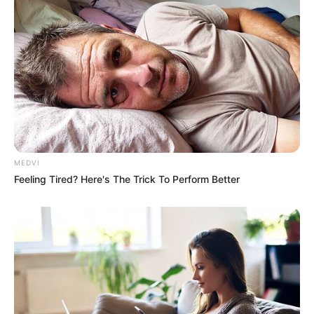
Remember Her? You Better Sit Down Before You See
Her Now
BUZZ DAY
MEDVI
Feeling Tired? Here's The Trick To Perform Better