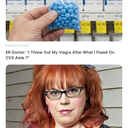
The 90s Was A Fantastic Decade For Fans Of Action
Movies
BRAINBERRIES
FRIDAY PLANS
ER Doctor: "I Threw Out My Viagra After What I Found On
CVS Aisle 7"
Mysterious Roman Statue Unearthed In Toledo
BRAINBERRIES
She Gave Up A Normal Life To Act Like A Horse
BRAINBERRIES