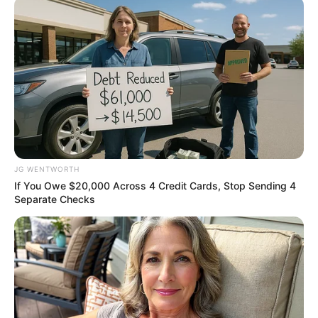
These 9 Actresses Will Make You Rethink Good And
Evil!
BRAINBERRIES
JG WENTWORTH
If You Owe $20,000 Across 4 Credit Cards, Stop Sending 4
Separate Checks