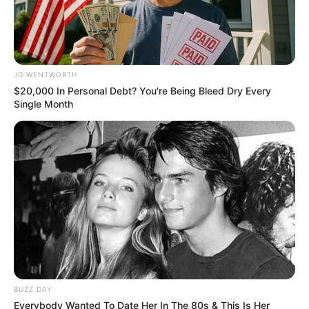
This Trick Will Give You An Erection At Any Age
JG WENTWORTH
MEDVI
$20,000 In Personal Debt? You're Being Bleed Dry Every
Single Month
If You Owe $20,000 Across 4 Credit Cards, Stop
BUZZ DAY
Sending 4 Separate Checks
Everybody Wanted To Date Her In The 80s & This Is Her