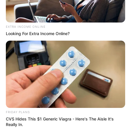
This 'Blue Pill Killer' Has Men Over 40 Going Crazy
MEN'S VITALITY
EXTRA INCOME ONLINE
Looking For Extra Income Online?
Man Finds Rusted Watch, Then The Jeweller Notices
One Detail
BUZZ DAY
FRIDAY PLANS
CVS Hides This $1 Generic Viagra - Here's The Aisle It's
Really In.