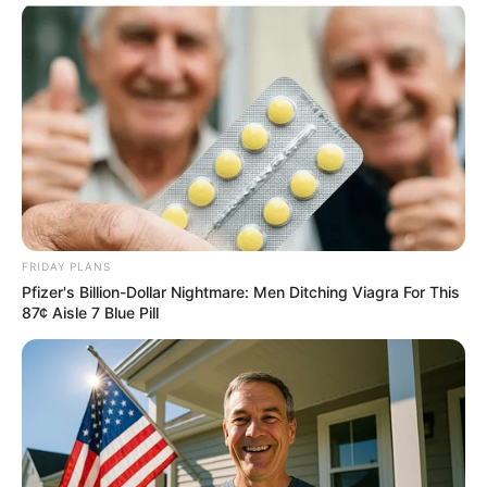
Camera Zoomed On Trump's Hand As Sleeve Slipped
Up
FRIDAY PLANS
BRAINBERRIES
Pfizer's Billion-Dollar Nightmare: Men Ditching Viagra For This
87¢ Aisle 7 Blue Pill