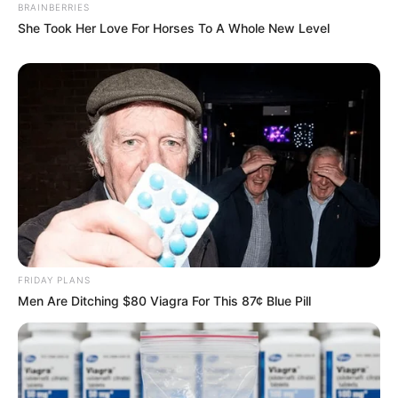
BRAINBERRIES
She Took Her Love For Horses To A Whole New Level
Once Criticized For Her Figure, Now She's Turning
Heads
BRAINBERRIES
FRIDAY PLANS
Men Are Ditching $80 Viagra For This 87¢ Blue Pill