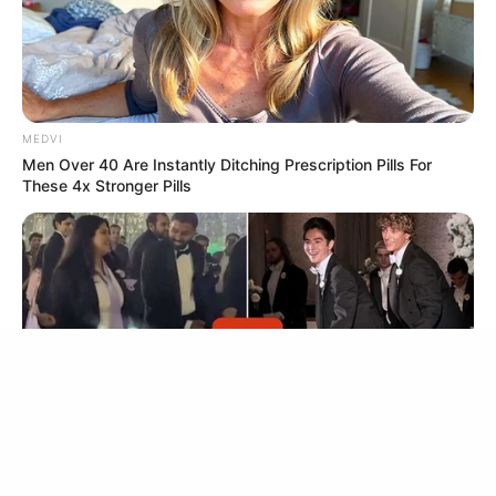
เว็บไซต์นี้ใช้คุกกี้
MEDVI
เพื่อการนำเสนอเนื้อหาที่ดี รวมถึงการจัดการข้อมูลส่วนบุคคล เพื่อให้คุณได้รับ
Men Over 40 Are Instantly Ditching Prescription Pills For
ประสบการณ์ที่ดีบนบริการของเว็บไซต์เรา หากคุณใช้บริการเว็บไซต์นี้ต่อไปโดย
These 4x Stronger Pills
ไม่มีการปรับตั้งค่าใดๆนั้น แสดงว่าคุณยอมรับนโยบายคุกกี้และนโยบายส่วน
Erase Joint Agony In 7 Days With This Simple Trick!
บุคคลของเรา
It's Genius
FORGE BODY
ยอมรับ
เรียนรู้เพิ่มเติม
BRAINBERRIES