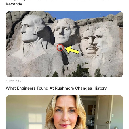
JG WENTWORTH
Recently
BUZZ DAY
Walgreens Hides This $1 Generic Viagra - Here's The
What Engineers Found At Rushmore Changes History
Aisle It's Really In.
FRIDAY PLANS