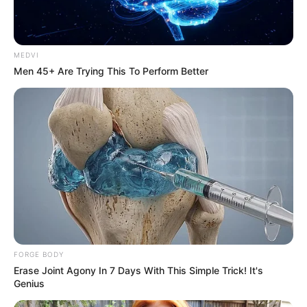
MEDVI
Men 45+ Are Trying This To Perform Better
Sensual Dance Scenes We Saw In Movies
BRAINBERRIES
FORGE BODY
Erase Joint Agony In 7 Days With This Simple Trick! It's
Genius
Magnetic Floating Bed: All That Luxury For Mere $1.6