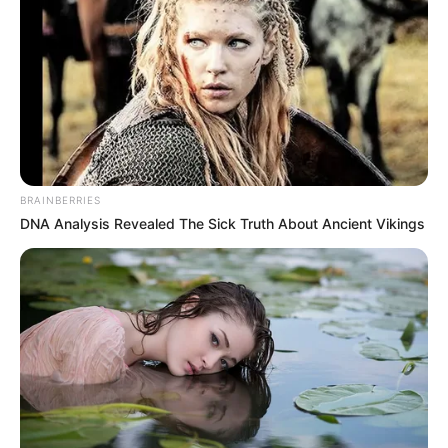
Home
/
ฤกษ์มงคล
/ ตัดผมวันไหนดี? ปี 2566 ตัดผมวันดี เสริมเสน่ห์มีชัย
ฤกษ์มงคล
|
17 พ.ค. 2023
แบ่งปัน
คนไทยมักถือเคล็ดการตัดผมมาตั้งแต่อดีต ว่าควร
ตัดผม
BRAINBERRIES
DNA Analysis Revealed The Sick Truth About Ancient Vikings
วันไหนดี
? หากเลือกตัดวันที่เป็นมงคล ก็จะช่วยเสริม
เสน่ห์ต่อผู้ตัดได้ ซึ่งแต่ละวันใน 1 สัปดาห์ จะมีทั้งวันดี
และวันไม่ดี ถือเป็นความเชื่อส่วนบุคคลที่หลายคนมักจะ
ยึดถือเพื่อความสบายใจ แต่อยากรู้ว่าตัดผมวันไหน? ดีสุด
ควรทำตามหลักโหราศาสตร์ถึงจะถูกต้อง วันนี้ MTHAI
หยิบทริคดีๆเกี่ยวกับวันตัดผมที่ดี จาก อ.สวัสดิ์มาฝาก ไป
ดูกันค่ะว่า เราควรตัดผมวันไหนดี?