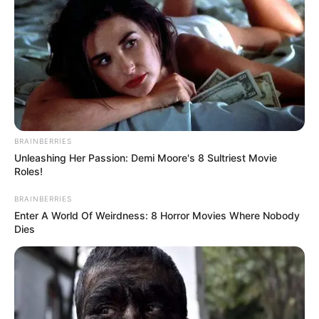
มีอายุยืน ไม่มีโรคภัยไข้เจ็บ สุขภาพแข็งแรง
ตัดผมวันจันทร์
มีลาภเข้ามา ค้าขายได้กำไร มีเงินใช้ไม่ขาดมือ
ตัดผมวันอังคาร
BRAINBERRIES
Unleashing Her Passion: Demi Moore's 8 Sultriest Movie
Roles!
มีอำนาจเดชบารมี ทำให้ผู้คนพบเห็นยำเกรง
BRAINBERRIES
ตัดผมวันพุธ
Enter A World Of Weirdness: 8 Horror Movies Where Nobody
Dies
อับโชคลาภ ลาภต่าง ๆ หายหมด มีแต่ความทุกข์ ไม่
ควรตัดผมอย่างยิ่ง