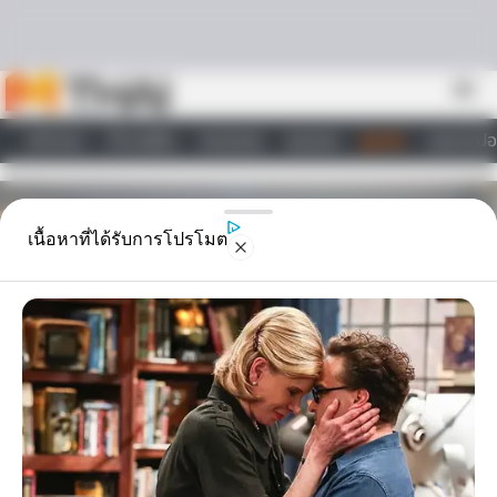
Skip to content
menu
หน้าแรก
ทำนายฝัน
ตรวจหวย
ผลบอล
ดูดวง
วอลเปเปอ
ไลฟ์สไตล์
เนื้อหาที่ได้รับการโปรโมต