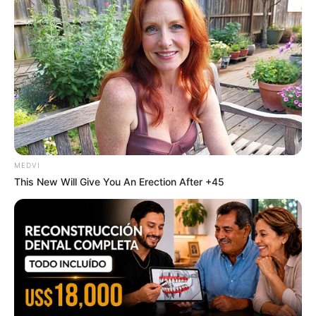
Mil?
BRAINBERRIES
The Most Unexpected Wedding Dance Moments
BRAINBERRIES
MEDVI
This New Will Give You An Erection After +45
Hollywood's Inaccurate Portrayal of Reality - Take a
Look Inside!
BRAINBERRIES