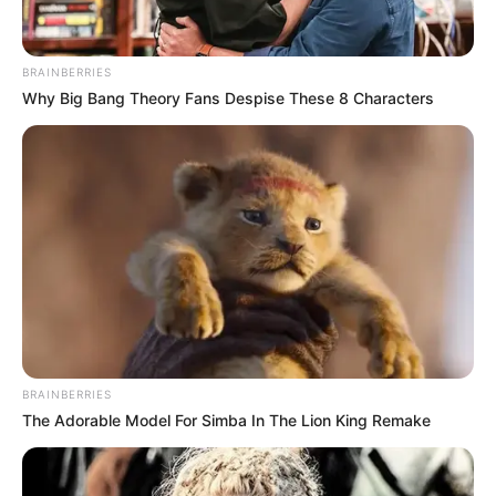
BRAINBERRIES
Why Big Bang Theory Fans Despise These 8 Characters
ฤกษ์มงคล
ตัดผมวันไหนดี? ปี 2566
ตัดผมวันดี เสริมเสน่ห์มีชัย
คนไทยมักถือเคล็ดการตัดผมมาตั้งแต่อดีต ว่าควร ตัดผมวันไหนดี
หากเลือกตัดวันที่เป็นมงคล ก็จะช่วยเสริมเสน่ห์ต่อผู้ตัดได้ ซึ่งแต่ละวัน
ใน 1 สัปดาห์ จะมีทั้งวันดีและวันไม่ดี ถือเป็นความเชื่อส่วนบุคคลที่
หลายคนมักจะยึดถือเพื่อความสบายใจ แต่อยากรู้ว่าตัดผมวันไหน? ดี
สุดควรทำตามหลักโหราศาสตร์ถึงจะถูกต้อง วันนี้ MTHAI หยิบทริค
BRAINBERRIES
ดีๆเกี่ยวกับวันตัดผมที่ดี จาก อ.สวัสดิ์มาฝาก ไปดูกันค่ะว่า เราควร
The Adorable Model For Simba In The Lion King Remake
ตัดผมวันไหนดี?