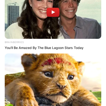
เนื้อหาที่ได้รับการโปรโมต
BRAINBERRIES
You'll Be Amazed By The Blue Lagoon Stars Today
Why everything you thought you knew about water
might be wrong
CTA LOVE