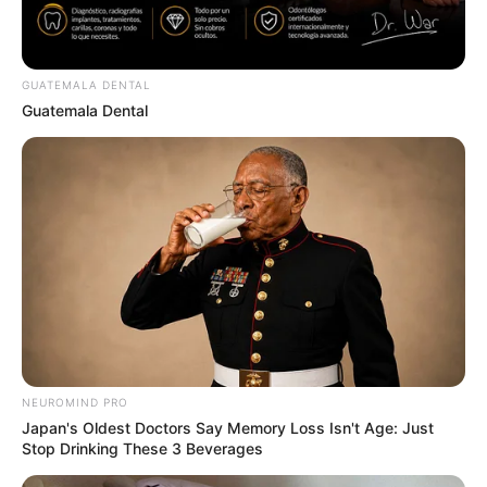
GUATEMALA DENTAL
Guatemala Dental
Stop Waiting In Line: The 87¢ Generic Viagra Is
Actually "Self-Serve" In Aisle 7
FRIDAY PLANS
NEUROMIND PRO
Japan's Oldest Doctors Say Memory Loss Isn't Age: Just
Stop Drinking These 3 Beverages