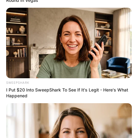
Round In Vegas
Japan's Oldest Doctors Say Memory Loss Isn't Age:
SWEEPSHARK
Just Stop Eating These 3 Foods
I Put $20 Into SweepShark To See If It's Legit - Here's What
NEUROMIND PRO
Happened