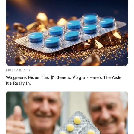
The Real Reason Steve Carell Left 'The Office'
BRAINBERRIES
FRIDAY PLANS
Walgreens Hides This $1 Generic Viagra - Here's The Aisle
It's Really In.