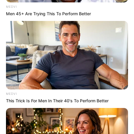
MEDVI
เรื่องที่ต้องระวัง
:ให้ระวังการทำของหาย ของมีค่าจะ
Men 45+ Are Trying This To Perform Better
สูญหายได้
เคล็ดลับเสริมดวง
:ทำบุญด้วยหลอดไฟ บริจาคค่าไฟ
ให้วัด จะได้มีแสงสว่างเข้ามาในชีวิต
ชาวราศีตุลย์
เรื่องที่ต้องระวัง
: อย่าใจอ่อนจะทำให้ตัวเองต้อง
อึดอัดเดือดร้อน
MEDVI
เคล็ดลับเสริมดวง
: หาเวลาทำไปความสะอาด
This Trick Is For Men In Their 40's To Perform Better
ห้องน้ำวัด และทำบุญโลงศพ เพราะสิ่งเหล่านี้จะช่วย
เพิ่มพลังให้กับตัวคุณ
ชาวราศีพิจิก