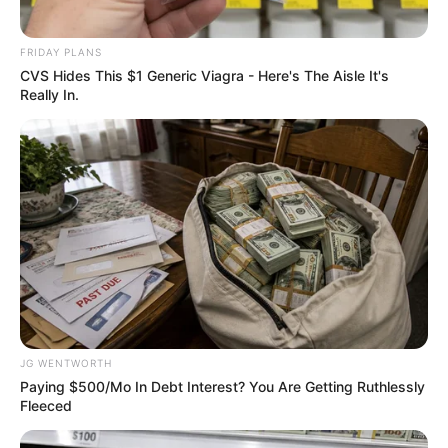
17 Astonishingly Beautiful Cave Churches
BRAINBERRIES
FRIDAY PLANS
CVS Hides This $1 Generic Viagra - Here's The Aisle It's
Really In.
The 90s Was A Fantastic Decade For Fans Of Action
Movies
BRAINBERRIES
JG WENTWORTH
Paying $500/Mo In Debt Interest? You Are Getting Ruthlessly
Fleeced