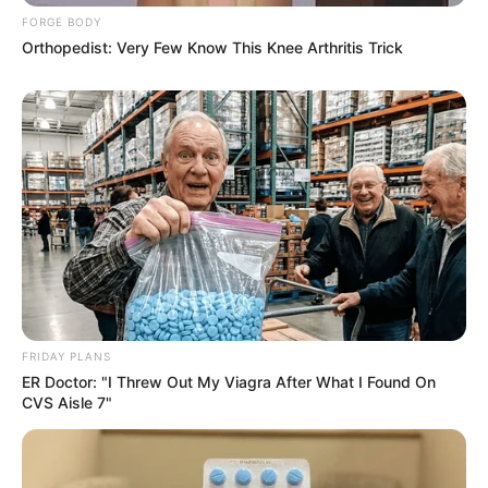
FORGE BODY
โดย อ.คฑา ชินบัญชร
Orthopedist: Very Few Know This Knee Arthritis Trick
FRIDAY PLANS
ER Doctor: "I Threw Out My Viagra After What I Found On
CVS Aisle 7"
เรื่องที่ต้องระวัง 12 ราศีเดือนสิงหาคม