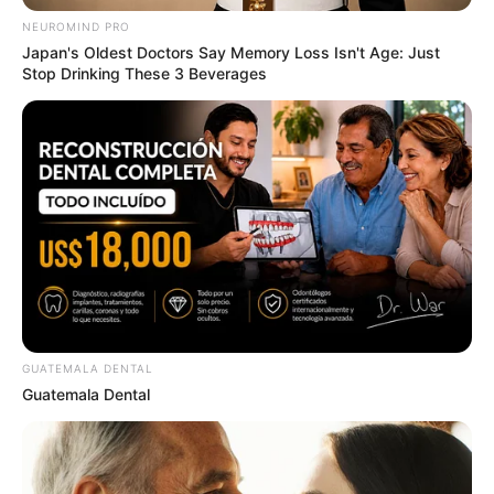
ชาวราศีพฤษภ
NEUROMIND PRO
Japan's Oldest Doctors Say Memory Loss Isn't Age: Just
เรื่องที่ต้องระวัง
: เรื่องเงินๆทองๆ ใช้จ่ายประหยัดๆ
Stop Drinking These 3 Beverages
หน่อย เดี๋ยวจะไม่มีเหลือเก็บ
เคล็ดลับเสริมดวง
ปล่อยชีวิตสัตว์ต่างๆ ช่วยเสริม
ดวงด้านสุขภาพให้มีความแข็งแรงสุขภาพดี
ชาวราศีเมถุน
เรื่องที่ต้องระวัง
:สับสน มีความขัดแย้งกับตัวเอง
และคนอื่น
GUATEMALA DENTAL
เคล็ดลับเสริมดวง
: บริจาคโลงศพ ผ้าห่อศพให้กับ
Guatemala Dental
ศพไร้ญาติ ช่วยเสริมให้มีคนซัพพอร์ต สนับสนุนเรา