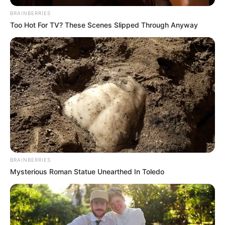
BRAINBERRIES
Too Hot For TV? These Scenes Slipped Through Anyway
Men 45+ Are Trying This To Perform Better
MEDVI
เว็บไซต์นี้ใช้คุกกี้
เพื่อการนำเสนอเนื้อหาที่ดี รวมถึงการจัดการข้อมูลส่วนบุคคล เพื่อให้คุณได้รับ
ประสบการณ์ที่ดีบนบริการของเว็บไซต์เรา หากคุณใช้บริการเว็บไซต์นี้ต่อไปโดย
BRAINBERRIES
ไม่มีการปรับตั้งค่าใดๆนั้น แสดงว่าคุณยอมรับนโยบายคุกกี้และนโยบายส่วน
Mysterious Roman Statue Unearthed In Toledo
บุคคลของเรา
Flip This Switch: Next Month Your Electric Bill Won't
Be $245 But $14
ยอมรับ
เรียนรู้เพิ่มเติม
STOPWATT