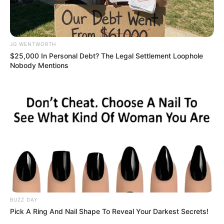
15 Things You Do Everyday That The Bible Forbids:
JG WENTWORTH
Are You Guilty?
$25,000 In Personal Debt? The Legal Settlement Loophole
BRAINBERRIES
Nobody Mentions
BUZZ DAY
Why this ordinary drink is the secret to feeling your
Pick A Ring And Nail Shape To Reveal Your Darkest Secrets!
best every day