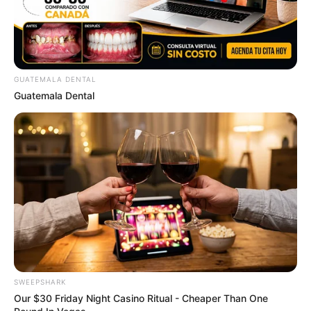
If You Owe $20,000 Across 4 Credit Cards, Stop
Sending 4 Separate Checks
JG WENTWORTH
GUATEMALA DENTAL
Guatemala Dental
Erase Joint Agony In 7 Days With This Simple Trick!
It's Genius
SWEEPSHARK
FORGE BODY
Our $30 Friday Night Casino Ritual - Cheaper Than One