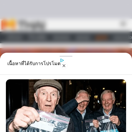
Skip to content
menu
หน้าแรก
ทำนายฝัน
ตรวจหวย
ผลบอล
ดูดวง
วอลเปเปอ
ไลฟ์สไตล์
เนื้อหาที่ได้รับการโปรโมต