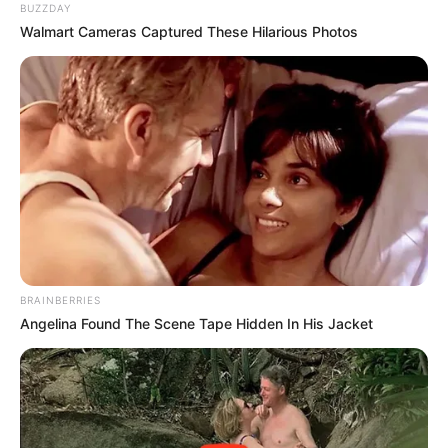
BUZZDAY
Home
/
ดูดวง
/ เรื่องต้องระวัง! ของชาว 12 ราศี เดือนสิงหาคม 2566
Walmart Cameras Captured These Hilarious Photos
ดูดวง
|
7 ส.ค. 2023
แบ่งปัน
สำหรับเดือนสิงหาคม
อ.คฑา ชินบัญชร
เปิดดวง
เรื่องที่
ต้องระวังของชาว 12 ราศี ประจำเดือนสิงหาคม 2566
พร้อมกับเคล็ดลับทำบุญเสริมดวง มากฝากแฟนๆชาว
MThai
จะมีเรื่องไหนที่ต้องให้ระวังกันบ้าง ไปดูกันค่ะ
BRAINBERRIES
Angelina Found The Scene Tape Hidden In His Jacket