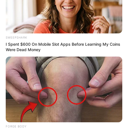
SWEEPSHARK
4x Stronger Than Viagra! This To Perform Better
I Spent $600 On Mobile Slot Apps Before Learning My Coins
MEDVI
Were Dead Money
FORGE BODY