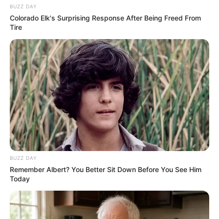
CTA FAVORITE
BUZZ DAY
Colorado Elk's Surprising Response After Being Freed From
Tire
10 Tallest Women You Won't Believe Exist
BRAINBERRIES
BUZZ DAY
Remember Albert? You Better Sit Down Before You See Him
Today