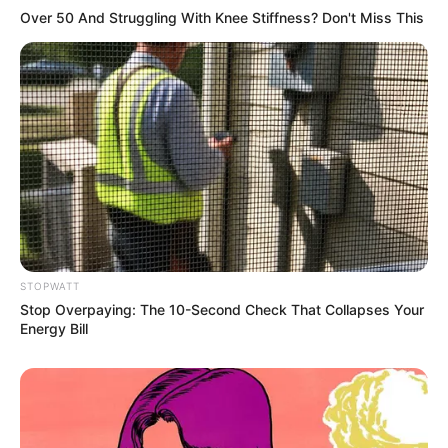
Men, You Don't Need Viagra If You Do This Once A
Over 50 And Struggling With Knee Stiffness? Don't Miss This
Day
MEDVI
STOPWATT
Stop Overpaying: The 10-Second Check That Collapses Your
Energy Bill
Feeling Tired? Here's The Trick To Perform Better
MEDVI