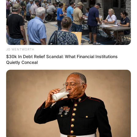
เคล็ดลับเสริมดวง :
เวลาไปทำบุญ ทำอาหารด้วยตัว
เอง อาจจะตักบาตร ถวายเพล เพื่อเพิ่มเสน่ห์ให้กับ
ตัวเอง
JG WENTWORTH
ชาวราศีเมษ
$30k In Debt Relief Scandal: What Financial Institutions
Quietly Conceal
เรื่องที่ต้องระวัง
: อย่าช่วยเหลือผู้อื่นจนลืมงานของ
ตัวเอง
เคล็ดลับเสริมดวง
: ไหว้พระและถวายดอกไม้ธูป
เทียน เพื่อให้สิ่งศักดิ์สิทธิ์คุ้มครอง และให้ผลบุญหนุน
นำชีวิตรุ่งเรือง เจริญก้าวหน้า