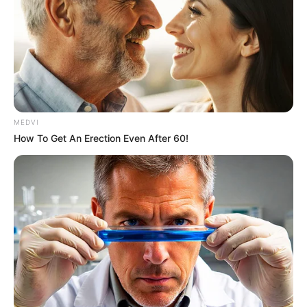
ชาวราศีกรกฏ
เรื่องที่ต้องระวัง
: การเงินมีรายจ่ายมาก จะใช้จ่าย
อะไรให้รัดเข็มขัดไว้บ้างครับ
เคล็ดลับเสริมดวง :
ทำบุญตักบาตร ทำให้มีโชคลาภ
ดีขึ้นสิ่งที่คิดมุ่งหวังไว้ก็จะได้ดังปรารถนา
MEDVI
How To Get An Erection Even After 60!
ชาวราศีสิงห์
เรื่องที่ต้องระวัง :
ให้ระวังการทำของหาย ของมีค่าจะ
สูญหายได้
เคล็ดลับเสริมดวง
:ทำบุญด้วยหลอดไฟ บริจาคค่าไฟ
ให้วัด จะได้มีแสงสว่างเข้ามาในชีวิต
ชาวราศีกันย์