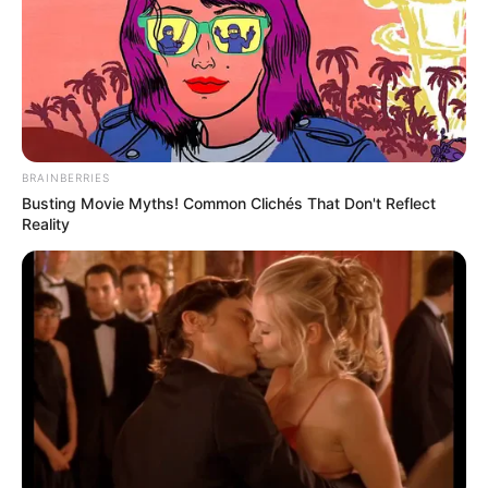
BRAINBERRIES
Busting Movie Myths! Common Clichés That Don't Reflect
This New Will Give You An Erection After +45
Reality
MEDVI