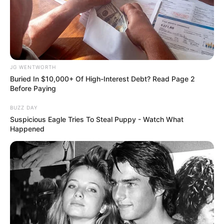
This 'Blue Pill Killer' Has Men Over 40 Going Crazy
MEN'S VITALITY
JG WENTWORTH
Buried In $10,000+ Of High-Interest Debt? Read Page 2
Before Paying
BUZZ DAY
Suspicious Eagle Tries To Steal Puppy - Watch What
Happened
Man Finds Rusted Watch, Then The Jeweller Notices
One Detail