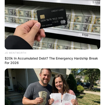
Shocking Turn Of Event: Actors Who Pursued
Controversial Careers
JG WENTWORTH
BRAINBERRIES
$20k In Accumulated Debt? The Emergency Hardship Break
For 2026