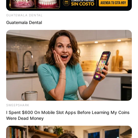
The Monster Snake That Makes Anacondas Look
GUATEMALA DENTAL
Tiny!
Guatemala Dental
BRAINBERRIES
Top 9 Most Controversial 'Late Show' Moments
BRAINBERRIES
SWEEPSHARK
I Spent $600 On Mobile Slot Apps Before Learning My Coins
Were Dead Money
Tarantino Wants To End His Career With This Movie?