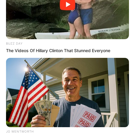
BUZZ DAY
เรื่องที่ต้องระวังของชาว 12 ราศีประจำเดือนสิงหาคม
The Videos Of Hillary Clinton That Stunned Everyone
เรื่องต้องระวัง
!
ของชาว 12 ราศี
เดือนสิงหาคม 2566
ชาวราศีมังกร
เรื่องที่ต้องระวัง
: มีเกณฑ์ต้องข้องเกี่ยวกับเรื่องรถ
เรื่องการเดินทาง ต้องระวังเรื่องอุบัติเหตุให้มาก มี
โอกาสบาดเจ็บพลาดพลั้งสูง
JG WENTWORTH