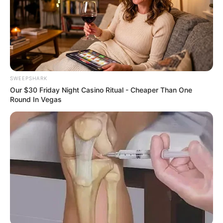
เรื่องที่ต้องระวัง
มีเรื่องให้ผิดหวังเสียใจซ้ำซาก ทางที่
ดีไม่ควรคิดหวังอะไร
เคล็ดลับเสริมดวง
ไปกราบไหว้ “พระพุทธมหานวมิ
นทรศากยมุนีศรีวิเศษชัยชาญ” วัดม่วง จังหวัด
SWEEPSHARK
อ่างทอง จะทำให้คุณสมหวัง
Our $30 Friday Night Casino Ritual - Cheaper Than One
Round In Vegas
ชาวราศีธนู
เรื่องที่ต้องระวัง
มีเรื่องเสียเงินเกี่ยวกับการซ่อมรถ
ซ่อมแซม
เคล็ดลับเสริมดวง
:
สวดมนต์
ไหว้พระ จะปราศจาก
อุปสรรคทั้งหลายทั้งปวง ใส่บาตรด้วยส้ม ถวาย
พระพุทธรูปปางสมาธิ