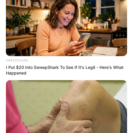
BRAINBERRIES
SWEEPSHARK
I Put $20 Into SweepShark To See If It's Legit - Here's What
Happened
Why this ordinary drink is the secret to feeling your
best every day
CTA FAVORITE