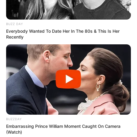
BUZZ DAY
BUZZ DAY
Everybody Wanted To Date Her In The 80s & This Is Her
Recently
Camera Zoomed On Trump's Hand As Sleeve Slipped
Up
BRAINBERRIES
BUZZDAY
Embarrassing Prince William Moment Caught On Camera
(Watch)