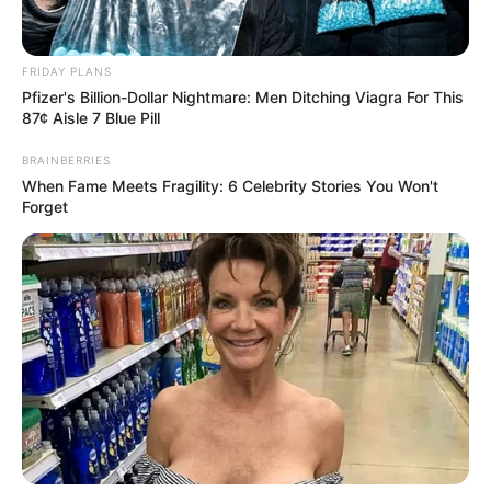
FRIDAY PLANS
Pfizer's Billion-Dollar Nightmare: Men Ditching Viagra For This
ดูดวง
87¢ Aisle 7 Blue Pill
เรื่องต้องระวัง! ของชาว
BRAINBERRIES
When Fame Meets Fragility: 6 Celebrity Stories You Won't
12 ราศี เดือนสิงหาคม
Forget
2566
สำหรับเดือนสิงหาคม อ.คฑา ชินบัญชร เปิดดวง เรื่องที่ต้องระวังของ
ชาว 12 ราศี ประจำเดือนสิงหาคม 2566 พร้อมกับเคล็ดลับทำบุญ
เสริมดวง มากฝากแฟนๆชาว MThai จะมีเรื่องไหนที่ต้องให้ระวังกัน
บ้าง ไปดูกันค่ะ