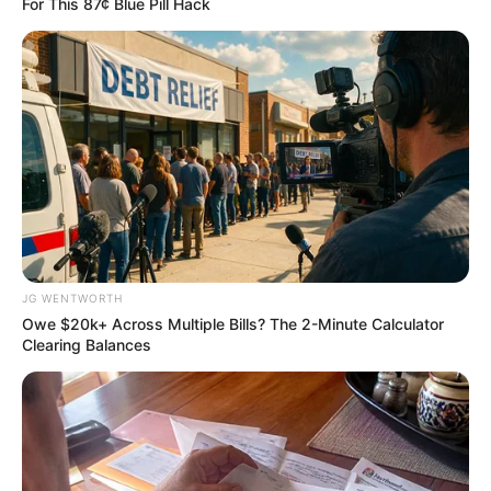
For This 87¢ Blue Pill Hack
Remember Her? You Better Sit Down Before You See
Her Now
BUZZ DAY
JG WENTWORTH
Owe $20k+ Across Multiple Bills? The 2-Minute Calculator
Clearing Balances