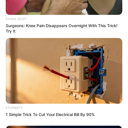
FORGE BODY
Surgeons: Knee Pain Disappears Overnight With This Trick!
Try It
Macaulay Culkin's Own Version Of The New ‘Home
Alone’
BRAINBERRIES
Hollywood's Inaccurate Portrayal Of Reality – Take A
Look Inside
BRAINBERRIES
STOPWATT
1 Simple Trick To Cut Your Electrical Bill By 90%