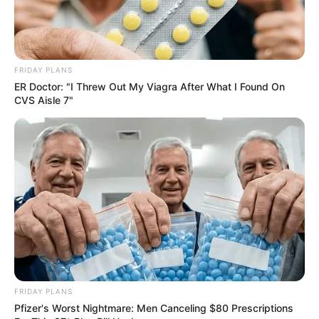
Hollywood's Inaccurate Portrayal of Reality - Take a
Look Inside!
BRAINBERRIES
FRIDAY PLANS
ER Doctor: "I Threw Out My Viagra After What I Found On
CVS Aisle 7"
CVS’s Nightmare Comes True: Men Ditching Viagra
For This 87¢ Generic Aisle 7 Hack
FRIDAY PLANS
FRIDAY PLANS
Pfizer's Worst Nightmare: Men Canceling $80 Prescriptions