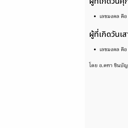
ผู้ที่เกิดวันศุ
เลขมงคล คื
ผู้ที่เกิดวันเส
เลขมงคล คื
โดย อ.คฑา ชินบั