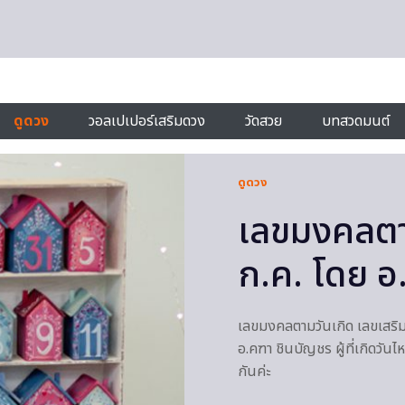
ดูดวง
วอลเปเปอร์เสริมดวง
วัดสวย
บทสวดมนต์
ดูดวง
เลขมงคลตาม
ก.ค. โดย อ
เลขมงคลตามวันเกิด เลขเสริ
อ.คฑา ชินบัญชร ผู้ที่เกิดวั
กันค่ะ