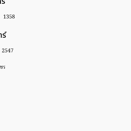
กร์
อ 1358
าร์
อ 2547
ญชร