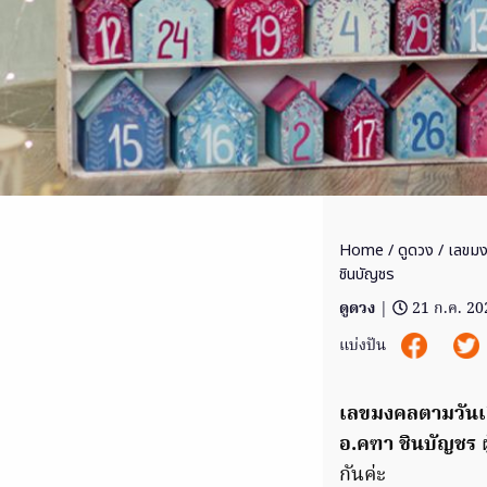
Home
/
ดูดวง
/ เลขมงค
ชินบัญชร
ดูดวง
|
21 ก.ค. 20
แบ่งปัน
เลขมงคลตามวันเก
อ.คฑา ชินบัญชร
ผ
กันค่ะ