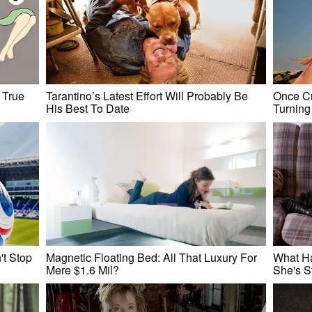
 True
Tarantino’s Latest Effort Will Probably Be
Once Cr
His Best To Date
Turnin
t Stop
Magnetic Floating Bed: All That Luxury For
What H
Mere $1.6 Mil?
She's S