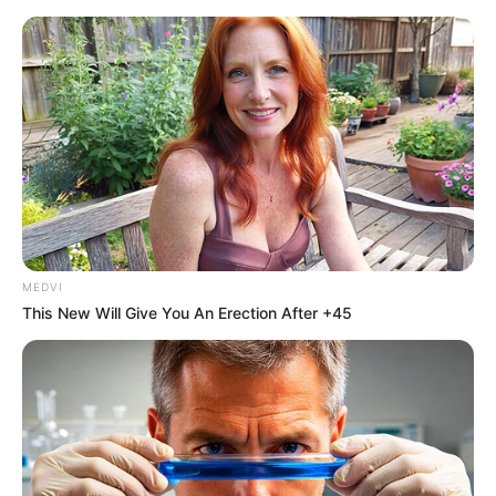
This Movie Is The Main Reason Ukraine Has Not Lost
To Russia
BRAINBERRIES
MEDVI
This New Will Give You An Erection After +45
'The OC' Cast Then And Now - Where Are They 20
Years Later?
BRAINBERRIES