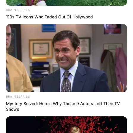
BRAINBERRIES
’90s TV Icons Who Faded Out Of Hollywood
Why this ordinary drink is the secret to feeling your
best every day
CTA LOVE
BRAINBERRIES
Mystery Solved: Here's Why These 9 Actors Left Their TV
Shows