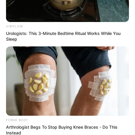
VIRIFLOW
Urologists: This 3-Minute Bedtime Ritual Works While You
Sleep
Iconic '90s Entertainment Couples We'll Never Forget
BRAINBERRIES
FORGE BODY
Arthrologist Begs To Stop Buying Knee Braces - Do This
Instead
Unveiling Hypocrisy: 15 Taboos The Bible