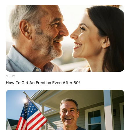
Condemns!
BRAINBERRIES
MEDVI
How To Get An Erection Even After 60!
2025’s Most Impactful Celebrity Farewells
BRAINBERRIES