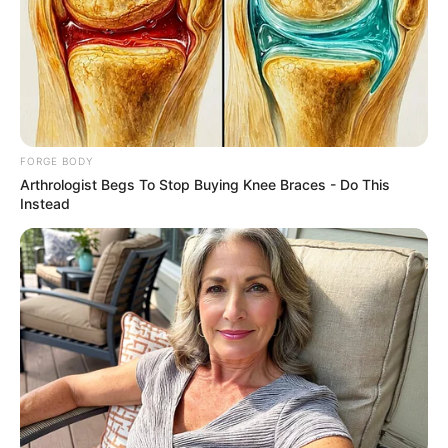
วันนี้ดวงชะตาโดดเด่นด้านการงาน ใครว่างงาน หรือ
ต้องการเปลี่ยนงานใหม่ จะได้รับโอกาสดีดีเข้ามา
FORGE BODY
โดยทั่วไปการงานอาจนั่งไม่ติดเก้าอี้เพราะต้อง
Arthrologist Begs To Stop Buying Knee Braces - Do This
Instead
ประสานงานหลายฝ่าย แต่ให้ระวังเรื่องการเงินได้รับ
มากกว่าจ่ายไป
คนวันพุธ
ไพ่ประจำวันของท่านในวันนี้ คือ ไพ่อุปสรรค