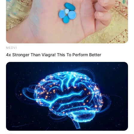
MEDVI
วันนี้รู้สึกผิดหวัง เสียใจไปเสียทุกอย่าง อย่าคิดมาก
4x Stronger Than Viagra! This To Perform Better
ครับ เดี๋ยวจะแย่กว่าเดิม การงานไม่ลงตัว รู้สึก
เหมือนถึงทางตัน ได้เวลาคิดใหม่ เปลี่ยนแปลงใหม่
โดยเพาะงานส่วนตัว การเงินค่อนข้างแย่ เงินกำลัง
จะหมดกระเป๋า
คนวันศุกร์
ไพ่ประจำวันของท่านในวันนี้ คือ ไพ่หุ้นส่วน