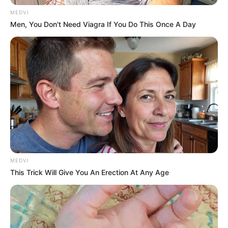
MEDVI
Men, You Don't Need Viagra If You Do This Once A Day
วันนี้วางแผนอะไรไว้อาจไม่เป็นไปอย่างที่คิด ต้องหา
แผนสำรองเตรียมไว้ ส่วนใหญ่ปัญหาต่างๆจะมาจาก
คน เพื่อนร่วมงาน คนรอบข้าง การเงินมีเกณฑ์เข้าไป
เกี่ยวข้องกับการเป็นหนี้ กู้เงินเพิ่มเติม ความรักเกิด
ปัญหาเพราะเวลา
MEDVI
คนวันพฤหัสบดี
This Trick Will Give You An Erection At Any Age
ไพ่ประจำวันของท่านในวันนี้ ไพ่ตกต่ำ