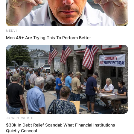
MEDVI
Men 45+ Are Trying This To Perform Better
The World Cup 2026 Facts Fans Can't Stop Talking
About
BRAINBERRIES
JG WENTWORTH
$30k In Debt Relief Scandal: What Financial Institutions
Quietly Conceal