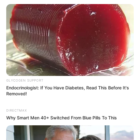
Is The Movie "Danish Girl" A True Story?
BRAINBERRIES
GLYCOGEN SUPPORT
Endocrinologist: If You Have Diabetes, Read This Before It's
Removed!
DIRECTMAX
Why Smart Men 40+ Switched From Blue Pills To This