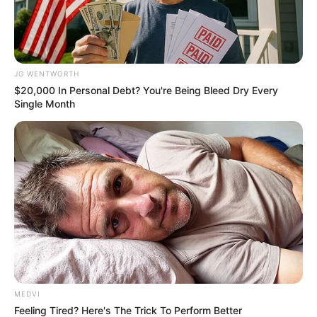
JG WENTWORTH
$20,000 In Personal Debt? You're Being Bleed Dry Every
Single Month
The Instagram Model Who Spent A Fortune To Look
Like Barbie
BRAINBERRIES
MEDVI
Feeling Tired? Here's The Trick To Perform Better