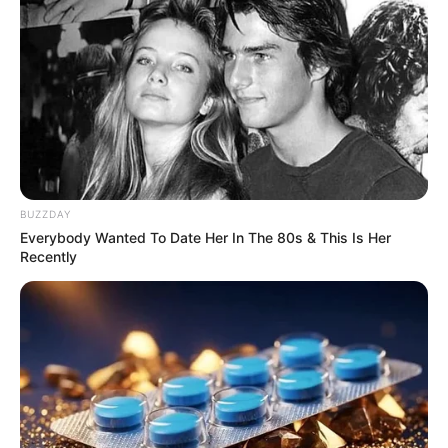
10 Foods That Instantly Reduce Bloat
BRAINBERRIES
She Took Her Love For Horses To A Whole New Level
BUZZDAY
BRAINBERRIES
Everybody Wanted To Date Her In The 80s & This Is Her
Recently
เว็บไซต์นี้ใช้คุกกี้
เพื่อการนำเสนอเนื้อหาที่ดี รวมถึงการจัดการข้อมูลส่วนบุคคล เพื่อให้คุณได้รับ
ประสบการณ์ที่ดีบนบริการของเว็บไซต์เรา หากคุณใช้บริการเว็บไซต์นี้ต่อไปโดย
ไม่มีการปรับตั้งค่าใดๆนั้น แสดงว่าคุณยอมรับนโยบายคุกกี้และนโยบายส่วน
บุคคลของเรา
ยอมรับ
เรียนรู้เพิ่มเติม