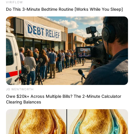
VIRIFLOW
Do This 3-Minute Bedtime Routine [Works While You Sleep]
วันนี้มีเกณฑ์ได้เงินมากจากการพนัน หรือเสี่ยงโชค
ใครทำงานข้าราชการอาจไม่ยุ่งเกี่ยวกับการติดสินบน
งานทั่วไปอึดอัดใจ ถูกจ้องจับผิดในการทำงาน การ
เงินมีเกณฑ์ถูกหลอก งดลงทุน หรือกู้ยืม
คนวันอังคาร
JG WENTWORTH
Owe $20k+ Across Multiple Bills? The 2-Minute Calculator
ไพ่ประจำวันของท่านในวันนี้ คือ ไพ่การสื่อสาร
Clearing Balances