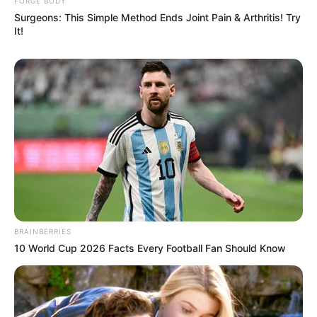
ก่อเกิด
FORGE BODY
Surgeons: This Simple Method Ends Joint Pain & Arthritis! Try
It!
เวลา 10.49-13.12 น. และ 15.37-18.00 น.
วันนี้ก่อนออกจากบ้านไปทำงาน ไป
ค้าขาย
ทิศมงคลเสริมความเฮงคือ ทิศใต้ ให้พนมมือ
อธิษฐาน ดึงดูดพลังงานด้านบวกช่วยให้ชีวิตประสบ
ความสำเร็จตลอดทั้งวัน
BRAINBERRIES
10 World Cup 2026 Facts Every Football Fan Should Know