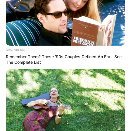
ดวงวันพุธ
ดูดวงรายวัน
BRAINBERRIES
Remember Them? These '90s Couples Defined An Era—See
The Complete List
นักเขียน
อ.มิก พชร ทูตเทวะ
เนื้อหาที่ได้รับการโปรโมต