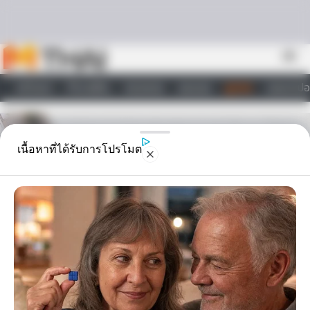
Skip to content
menu
หน้าแรก
ทำนายฝัน
ตรวจหวย
ผลบอล
ดูดวง
วอลเปเปอ
ไลฟ์สไตล์
เนื้อหาที่ได้รับการโปรโมต