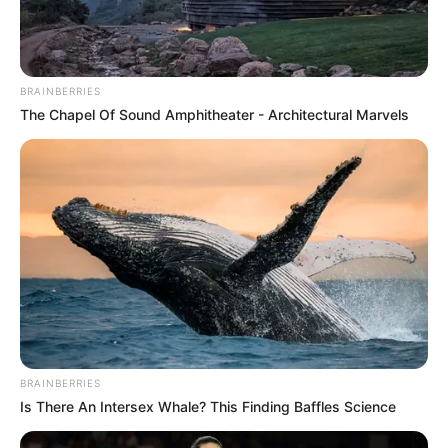
Did They Lie To Us In This Movie?
BRAINBERRIES
BRAINBERRIES
The Chapel Of Sound Amphitheater - Architectural Marvels
The Way You Sit Could Expose Your True Personality
BRAINBERRIES
BRAINBERRIES
Is There An Intersex Whale? This Finding Baffles Science