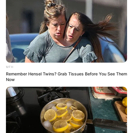
MFH
What Happened To Laura San Giacomo? She's Still
Remember Hensel Twins? Grab Tissues Before You See Them
Stunning Today!
Now
BRAINBERRIES