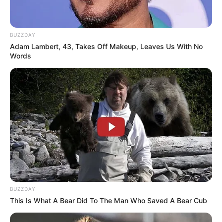
Who Will Be the Next James Bond? Here's What We
Know So Far
BUZZDAY
Adam Lambert, 43, Takes Off Makeup, Leaves Us With No
BRAINBERRIES
Words
BUZZDAY
6 Best 90’s Action Movies From Your Childhood
This Is What A Bear Did To The Man Who Saved A Bear Cub
BRAINBERRIES