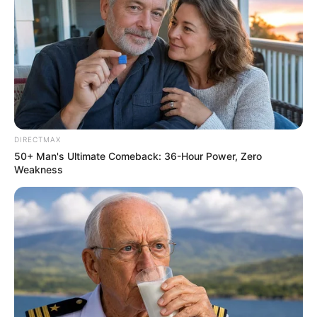
Olena Zelenska's Life Changed Overnight
BRAINBERRIES
Are You The Same Alone And With Others? Find Out
BRAINBERRIES
DIRECTMAX
50+ Man's Ultimate Comeback: 36-Hour Power, Zero
Weakness
Hidden Sins: 15 Bible Prohibited Acts We All Commit!
BRAINBERRIES