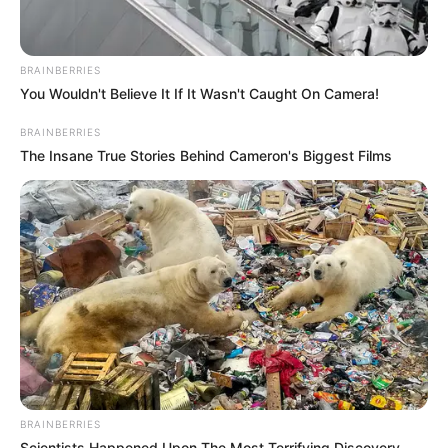
BRAINBERRIES
You Wouldn't Believe It If It Wasn't Caught On Camera!
Why Did He Leave At The Peak Of This Show's Run?
BRAINBERRIES
BRAINBERRIES
The Insane True Stories Behind Cameron's Biggest Films
How Does "Darkest Hour" Spotted Secrets That No
BRAINBERRIES
One Knew?
Scientists Happened Upon The Most Terrifying Discovery