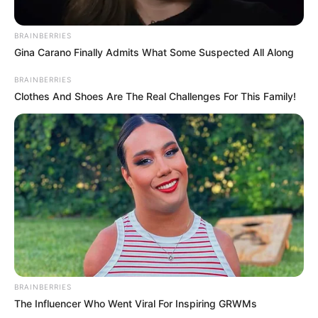
BRAINBERRIES
BRAINBERRIES
Gina Carano Finally Admits What Some Suspected All Along
BRAINBERRIES
Clothes And Shoes Are The Real Challenges For This Family!
Why this ordinary drink is the secret to feeling your
best every day
CTA FAVORITE
BRAINBERRIES
The Influencer Who Went Viral For Inspiring GRWMs