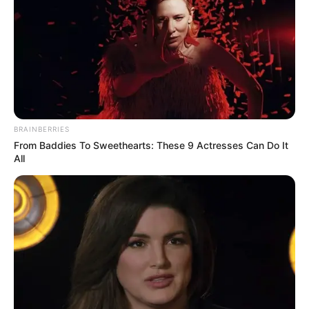
What Happened To The Blue Lagoon Cast? See
Them Now
BRAINBERRIES
BRAINBERRIES
From Baddies To Sweethearts: These 9 Actresses Can Do It
All
Top 10 Pop Divas (She's Not Number 1)