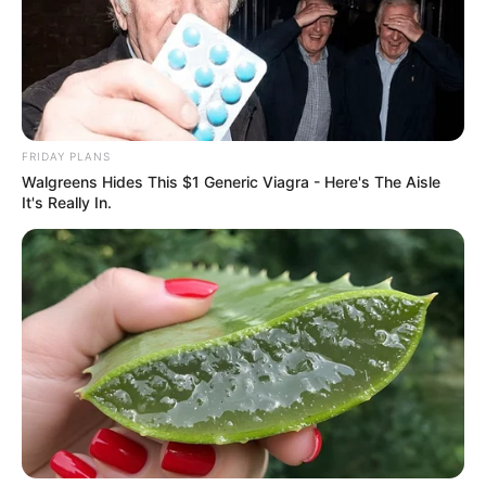
วันนี้จะถูกขอร้องให้ช่วยเหลือบางเรื่อง ปฏิเสธก็ทำไม่
ได้ การงานโดดเด่นสำหรับคนค้าขาย เซล และเป็น
FRIDAY PLANS
นายหน้าจะปิดการขายได้อย่างง่ายดาย เจรจาสำเร็จ
Walgreens Hides This $1 Generic Viagra - Here's The Aisle
ใครติดขัดการเงินหรือนัดเจรจาการเงินจะได้รับการ
It's Really In.
ช่วยเหลือ
คนวันจันทร์
ไพ่ประจำวันของท่านในวันนี้ คือ ไพ่ซ่อนเร้น