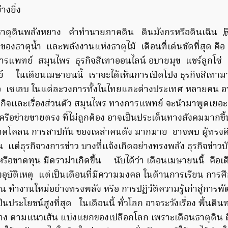
่างยิ่ง
ธาตุดินพลังหยาง คำทำนายภาคดิน ดินมังกรหรือดินเฉิน 辰
ของธาตุน้ำ และพลังงานแห่งธาตุไม้ เดือนที่เด่นชัดที่สุด คือ
บการแพทย์ สมุนไพร ธุรกิจสีเทาออนไลน์ อบายมุข แชร์ลูกโซ
ในเดือนเมษายนนี้ เราจะได้เห็นการเปิดโปง ธุรกิจสีเทามา
อ เซเลบ ในแต่ละวงการทั้งในไทยและต่างประเทศ หลายคน อ
องธุรกิจและเรื่องส่วนตัว สมุนไพร ทางการแพทย์ จะนำมาพูดเยอะ
ครือข่ายขายตรง ที่ไม่ถูกต้อง อาจเป็นประเด็นทางสังคมมากขึ้น
าดโคลน การสาปกัน ของเหล่าคนดัง มากมาย อาจพบ ผู้ทรงศี
แต่ธุรกิจวงการข่าว บางที่แจ้งเกิดอย่างทรงพลัง ธุรกิจข่าวบั
หรือขาดทุน มีดราม่าเกิดขึ้น นับได้ว่า เดือนเมษายนนี้ คือเ
อุบัติเหตุ แต่เป็นเดือนที่มีความมงคล ในด้านการเรียน การศ
้น ทำงานใหม่อย่างทรงพลัง หรือ การปฏิวัติความรู้เก่าสู่การพั
ประโยชน์สูงที่สุด ในเดือนนี้ ทั่วโลก อาจระวังเรื่อง พื้นดิน
้าง ตามแนวเส้น แบ่งแยกของเปลือกโลก เพราะเดือนธาตุดิน 