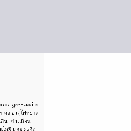
ะโศกนาฎกรรมอย่าง
า คือ ธาตุไฟหยาง
เฉิน เป็นเดือน
โลยี และ ธุรกิจ