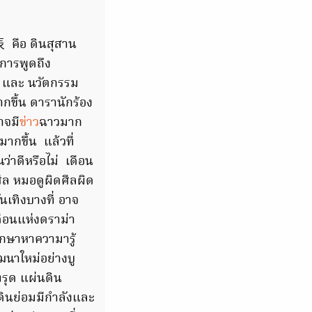
 คือ ดินสุสาน
 การพูดถึง
่ และ นวัตกรรม
กขึ้น ดารานักร้อง
าจมี
ข่าว
ฉาวมาก
มากขึ้น แล้วที่
ว่าดีหรือไม่ เดือน
ล หมอดูผิดศีลผิด
นเทิงบางที่ อาจ
ดือนแห่งดราม่า
ึกษาหาความารู้
ฒนาใหม่อย่างบู
ทรุด แผ่นดิน
ดินย่อมมีกำลังและ