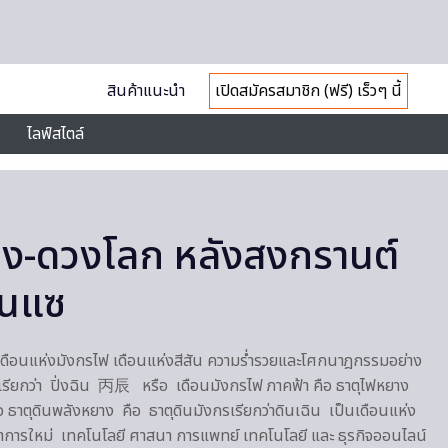
สินค้าแนะนำ
เปิดสมัครสมาชิก (ฟรี) เร็วๆ นี้
ไลฟ์สไตล์
อง-ดวงโลก หลังสงกรานต์
ินแซ
เดือนแห่งมังกรไฟ เดือนแห่งสีสัน ความร่ำรวยและโศกนาฎกรรมอย่าง
น เรียกว่า ปิ่งฉิน 丙辰 หรือ เดือนมังกรไฟ ภาคฟ้า คือ ธาตุไฟหยาง
อ ธาตุดินพลังหยาง คือ ธาตุดินมังกรเรียกว่าดินเฉิน เป็นเดือนแห่ง
ทยาการใหม่ เทคโนโลยี ศาสนา การแพทย์ เทคโนโลยี และ ธุรกิจออนไลน์