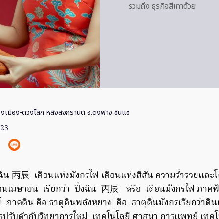
รวมถึง ธุรกิจสีเทาด้วย
วงเมือง-ดวงโลก หลังสงกรานต์ อ.ตงฟาง ซินแซ
023
งเฉิน 丙辰 เดือนแห่งมังกรไฟ เดือนแห่งสีสัน ความร่ำรวยแล
ือนเมษายน เรียกว่า ปิ่งฉิน 丙辰 หรือ เดือนมังกรไฟ ภาคฟ้
์ ภาคดิน คือ ธาตุดินพลังหยาง คือ ธาตุดินมังกรเรียกว่าดิน
การปรับตัวกับวิทยาการใหม่ เทคโนโลยี ศาสนา การแพทย์ เทคโน