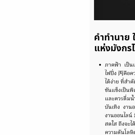
คำทำนาย ใน
แห่งมังกร
ภาคฟ้า เป็น
ไฟปิ่ง 丙คือค
ได้ง่าย ที่สำ
ขันแข็งเป็นพ
และควรดื่มน้
บันเทิง งานอ
งานออนไลน์ ม
สดใส ถึงจะไ
ความดันโลหิ