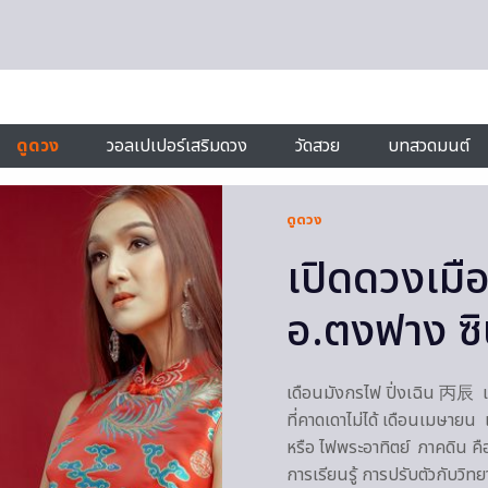
ดูดวง
วอลเปเปอร์เสริมดวง
วัดสวย
บทสวดมนต์
ดูดวง
เปิดดวงเมื
อ.ตงฟาง ซ
เดือนมังกรไฟ ปิ่งเฉิน 丙辰 
ที่คาดเดาไม่ได้ เดือนเมษาย
หรือ ไฟพระอาทิตย์ ภาคดิน คื
การเรียนรู้ การปรับตัวกับวิ