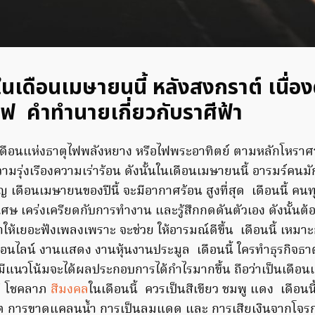
เดือนเมษายนนี้ หลังสงกราต์ เนื่อง
ไฟ
คำทำนายเกี่ยวกับราศีฟ้า
เดือนแห่งธาตุไฟพลังหยาง หรือไฟพระอาทิตย์ ตามหลักโหรา
วามรุ่งเรืองความเร่าร้อน ดังนั้นในเดือนเมษายนนี้ อารมร์คน
คัญ เดือนเมษายนของปีนี้ จะมีอากาศร้อน สูงที่สุด เดือนนี้ คน
ิเศษ เคร่งเครียดกับการทำงาน และรู้สึกกดดันตัวเอง ดังนั้นต้
ำให้เยอะฟังเพลงเพราะ จะช่วย ให้อารมณ์ดีขึ้น เดือนนี้ เหมาะ
อนไลน์ งานแสดง งานหุ้นงานประมูล เดือนนี้ ใครทำธุรกิจธ
ีแนวโน้มจะได้ผลประกอบการได้กำไรมากขึ้น ถือว่าเป็นเดือนแ
ด้ โชคลาภ
สีมงคล
ในเดือนนี้ ควรเป็นสีเขียว ชมพู แดง เดือนนี้
ต การขาดแคลนน้ำ การเป็นลมแดด และ การเสียเงินจากโจรก