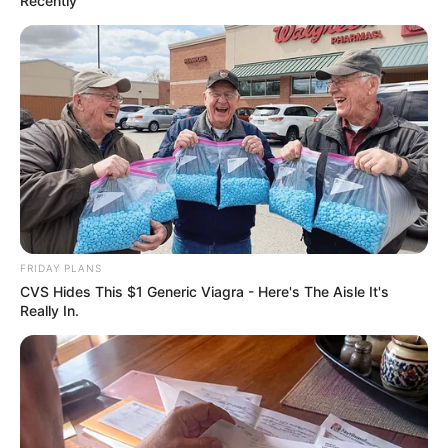
Recently
Scientists Happened Upon The Most Terrifying
Discovery
BRAINBERRIES
FRIDAY PLANS
CVS Hides This $1 Generic Viagra - Here's The Aisle It's
Really In.