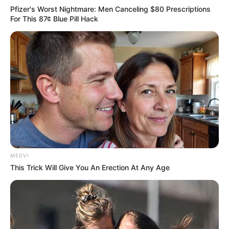
Pfizer's Worst Nightmare: Men Canceling $80 Prescriptions
For This 87¢ Blue Pill Hack
Is There An Intersex Whale? This Finding Baffles
Science
MEDVI
BRAINBERRIES
This Trick Will Give You An Erection At Any Age