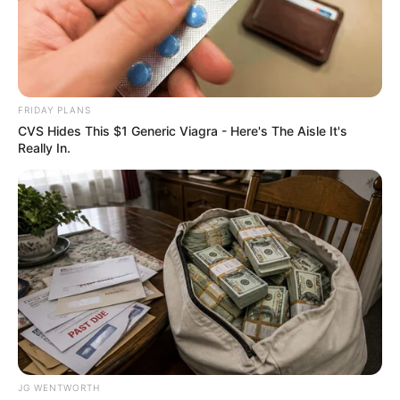
แนะนำการเสริมดวงในวันนี้ด้วยการเปลี่ยนรูป
โปรไฟล์ในสื่อโซเชียลต่างๆเป็นรูปสถานที่ท่องเที่ยว
จะช่วยกระตุ้นทำให้ชีวิตพบเจอความโชคดีตลอดทั้ง
วัน
FRIDAY PLANS
CVS Hides This $1 Generic Viagra - Here's The Aisle It's
Really In.
คนเกิดวันเสาร์
การเสริมดวงแนะนำสักการะขอพรพระพิฆเนศ พระ
แม่อุมา และพระศิวะ ในปางครอบครัว บารมีของ
พระองค์จะช่วยส่งเสริมให้ท่านพบเจอแต่คนรัก คน
เมตตา ก่อเกิดความโชคดีตามมา
คนเกิดอาทิตย์
ท่านที่ชีวิตติดขัดในวันนี้แนะนำให้หาโอกาสสักการะ
JG WENTWORTH