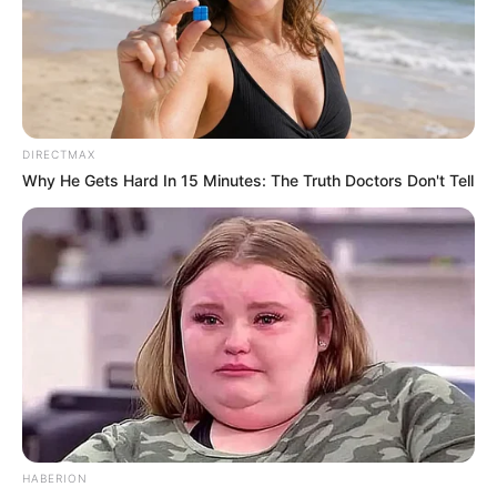
DIRECTMAX
Why He Gets Hard In 15 Minutes: The Truth Doctors Don't Tell
Pfizer's Worst Nightmare: Men Canceling $80
Prescriptions For This 87¢ Blue Pill Hack
FRIDAY PLANS
HABERION