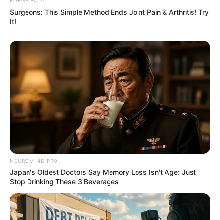
FORGE BODY
Surgeons: This Simple Method Ends Joint Pain & Arthritis! Try
It!
Why this ordinary drink is the secret to feeling your
best every day
CTA LOVE
NEUROMIND PRO
Japan's Oldest Doctors Say Memory Loss Isn't Age: Just
Stop Drinking These 3 Beverages