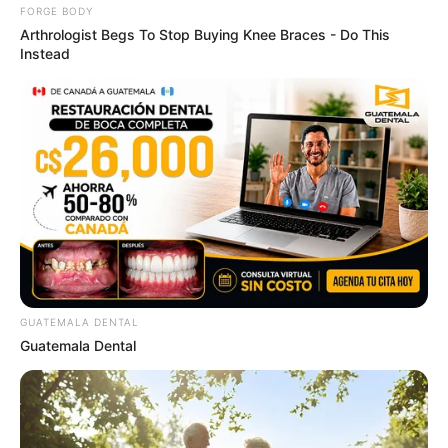
FORGE BODY
Arthrologist Begs To Stop Buying Knee Braces - Do This
Tallest Women On Earth — Their Height Is Jaw-
Instead
Dropping
BRAINBERRIES
GUATEMALA DENTAL
Guatemala Dental
The Real Reason Steve Carell Left 'The Office'
BRAINBERRIES
Why Smart Men 40+ Switched From Blue Pills To