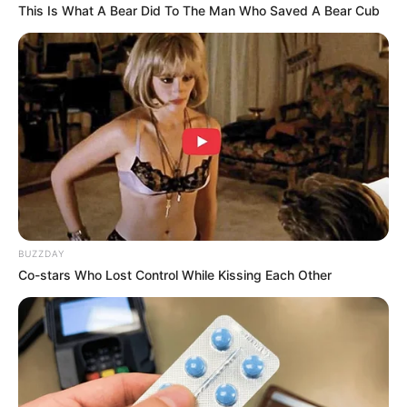
This Is What A Bear Did To The Man Who Saved A Bear Cub
จรจัด หรือให้อาหารกับสุนัขหรือแมวจรจัด อานิสงส์
จะช่วยให้ชีวิตไม่ติดขัด
คนเกิดวันพุธ
การเสริมดวงในวันนี้ให้ทำบุญร่วมปล่อยสัตว์ กับทาง
วัด กับกลุ่มหรือองค์กรใดก็ได้ อานิสงส์จะกลับมาช่วย
ให้พ้นจากความทุกข์ใจ
คนเกิดวันพฤหัสบดี
BUZZDAY
Co-stars Who Lost Control While Kissing Each Other
เพื่อให้ชีวิตในวันนี้ดำเนินไปด้วยความราบรื่น แนะนำ
ทำบุญบริจาคข้าวสารให้แก่คนยากไร้ หรือทำบุญ
บริจาคที่ดินแก่วัด ด้วยจำนวนเงินลงท้ายด้วย 6 บาท
คนเกิดวันศุกร์