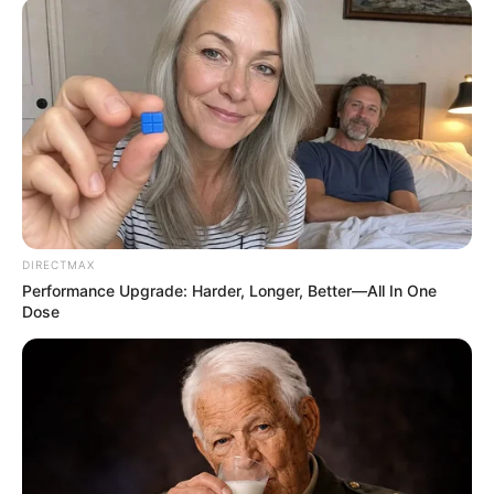
DIRECTMAX
Performance Upgrade: Harder, Longer, Better—All In One
He Rewrote His Love Life In 15 Minutes—Wife's
Dose
Shock Says It All
DIRECTMAX