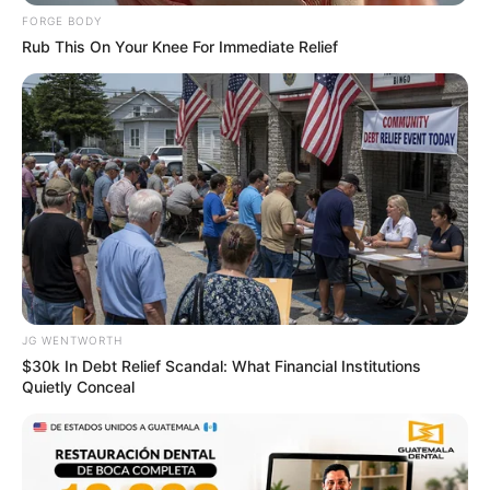
FORGE BODY
Rub This On Your Knee For Immediate Relief
4x Stronger Than Viagra! This To Perform Better
MEDVI
JG WENTWORTH
$30k In Debt Relief Scandal: What Financial Institutions
Quietly Conceal