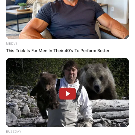
เคล็ดลับเสริมดวงตามวันเกิด
MEDVI
คนเกิดวันจันทร์
This Trick Is For Men In Their 40's To Perform Better
การเสริมดวงในวันนี้ให้เน้นทำบุญเกี่ยวกับอุปกรณ์ให้
แสงสว่าง เช่น เทียน หลอดไฟ ไฟฉาย เป็นต้น อาจ
ถวายเป็นสังฆทาน หรือบริจาคช่วยเหลือสาธารณะ
ประโยชน์ก็ได้ อานิสงส์จะช่วยทำให้ท่านผ่านพ้น
ปัญหาต่างๆในวันนี้ไปได้
คนเกิดวันอังคาร
ควรหาโอกาสทำบุญบริจาคกับมูลนิธิช่วยเหลือสัตว์
BUZZDAY