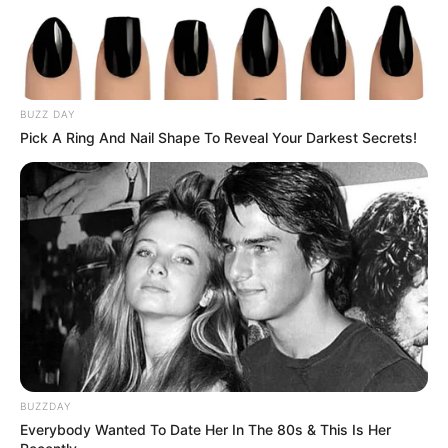
BRAINBERRIES
BUZZ DAY
Pick A Ring And Nail Shape To Reveal Your Darkest Secrets!
From Baddies To Sweethearts: These 9 Actresses
Can Do It All
BRAINBERRIES
BUZZDAY
Everybody Wanted To Date Her In The 80s & This Is Her