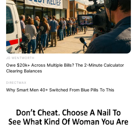
These '90s Couples Will Always Hold A Special Place
In Our Hearts
BRAINBERRIES
JG WENTWORTH
Owe $20k+ Across Multiple Bills? The 2-Minute Calculator
Clearing Balances
DIRECTMAX
Why Smart Men 40+ Switched From Blue Pills To This
They Laughed At Her Curves—Now She's A Modeling
Sensation
BRAINBERRIES
She Gave Up A Normal Life To Act Like A Horse