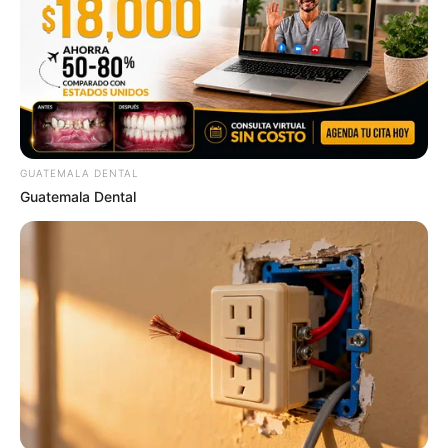
แนะนำ
ดูดวง
ดูเพิ่มเติม
GUATEMALA DENTAL
Guatemala Dental
ดูดวง
เบอร์โทร คน Keep look เป๊ะทุกมุมดูดี
ทุกองศา คุณล่ะมีเลขคู่นี้ไหม