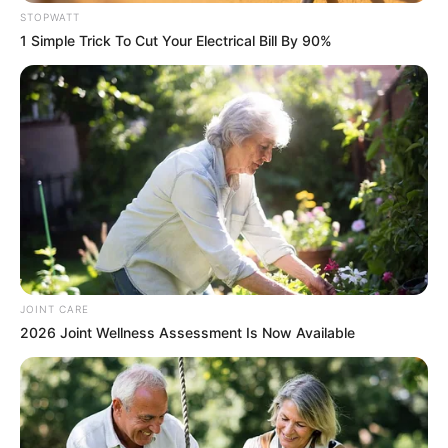
STOPWATT
ดูดวง
1 Simple Trick To Cut Your Electrical Bill By 90%
วันที่ 1 ส.ค. 2569 วันคล้ายวันสำเร็จ
มรรคผลพระโพธิสัตว์กวนอิม
สีมงคล
แจกตาราง สีมงคลตามราศี 2569 ประจำ
JOINT CARE
เดือนสิงหาคม โดย อ.รักษ์ เลขเด็ด
2026 Joint Wellness Assessment Is Now Available
ดูดวงรายเดือน
ดูเพิ่มเติม