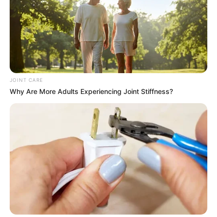
This
DIRECTMAX
JOINT CARE
Why Are More Adults Experiencing Joint Stiffness?
This New Will Give You An Erection After +45
MEDVI
Polar Bear Approaches Fishermen - Watch
BUZZDAY
Man Teaches Lesson To Seat-Kicking Kid And Mom –