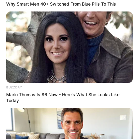
Why Smart Men 40+ Switched From Blue Pills To This
แบ่งปัน
การทำบุญเสริมดวงตามวันเกิด
ที่เหมาะกับผู้ที่เกิดใน
แต่ละวันนั้นจะมี
เคล็ดลับเสริมดวง
อย่างไรบ้าง
อ.มิก
พชร ทูตเทวะ
ได้ให้ข้อมูลไว้ดังนี้ค่ะ
BUZZDAY
Marlo Thomas Is 86 Now - Here's What She Looks Like
Today