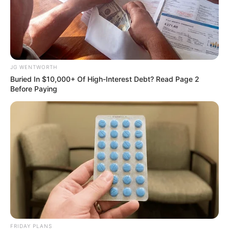
These Scenes Sparked Conversations Beyond The
Film
BRAINBERRIES
JG WENTWORTH
Buried In $10,000+ Of High-Interest Debt? Read Page 2
Before Paying
Why everything you thought you knew about water
might be wrong
CTA LOVE
FRIDAY PLANS