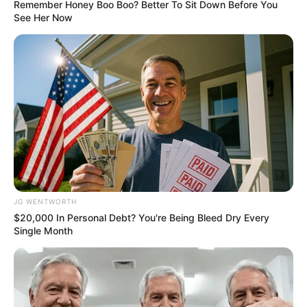
Remember Honey Boo Boo? Better To Sit Down Before You
See Her Now
Men 45+ Are Trying This To Perform Better
MEDVI
JG WENTWORTH
$20,000 In Personal Debt? You're Being Bleed Dry Every
Single Month
Men, You Don't Need Viagra If You Do This Once A
Day