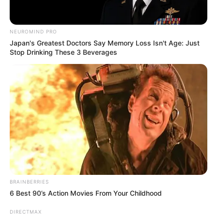
NEUROMIND PRO
Japan's Greatest Doctors Say Memory Loss Isn't Age: Just
ดูดวง
Stop Drinking These 3 Beverages
เคล็ดลับเสริมดวง วัน
อังคาร ที่ 4 เมษายน 2566
การทำญเสริมดวงตามวันเกิดที่เหมาะกับผู้ที่เกิดในแต่ละวันนั้นจะมี
เคล็ดลับเสริมดวงอย่างไรบ้าง อ.มิก พชร ทูตเทวะ ได้ให้ข้อมูลไว้ดังนี้
ค่ะ
BRAINBERRIES
6 Best 90’s Action Movies From Your Childhood
Home
/
ดูดวง
/ เคล็ดลับเสริมดวง วันอังคาร ที่ 4 เมษายน 2566
ดูดวง
|
4 เม.ย. 2023
DIRECTMAX