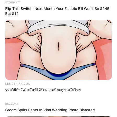
Watch!
STOPWATT
BUZZDAY
Flip This Switch: Next Month Your Electric Bill Won't Be $245
But $14
Colorado Elk's Surprising Response After Being
Freed From Tire
BUZZ DAY
LUMETHINK.COM
รวมวิธีกำจัดไขมันที่ได้รับความนิยมสูงสุดในไทย
Japan's Oldest Doctors Say Memory Loss Isn't Age:
BUZZDAY
Just Stop Drinking These 3 Beverages
Groom Splits Pants In Viral Wedding Photo Disaster!
NEUROMIND PRO