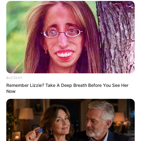
รับข่าวสารเลขมงคล สถิติเลขดัง ดวงรายวัน รายเดือน รายปี
พร้อมแนะนำวิธีเสริมดวง
ลุ้นรับรางวัลจากกิจกรรมเสริมความเป็นมงคลให้กับตัวท่านเอง
เปิดสมัครสมาชิก (ฟรี) เร็วๆนี้
LEGAL
BUZZDAY
เว็บไซต์นี้ใช้คุกกี้
Remember Lizzie? Take A Deep Breath Before You See Her
เพื่อการนำเสนอเนื้อหาที่ดี รวมถึงการจัดการข้อมูลส่วนบุคคล เพื่อให้คุณได้รับ
นโยบายคุกกี้
Now
ประสบการณ์ที่ดีบนบริการของเว็บไซต์เรา หากคุณใช้บริการเว็บไซต์นี้ต่อไปโดย
นโยบายการคุ้มครองข้อมูลส่วนบุคคล
ไม่มีการปรับตั้งค่าใดๆนั้น แสดงว่าคุณยอมรับนโยบายคุกกี้และนโยบายส่วน
ติดต่อเรา
บุคคลของเรา
เกี่ยวกับเอ็มไทย
ยอมรับ
เรียนรู้เพิ่มเติม
TOP CONTENT