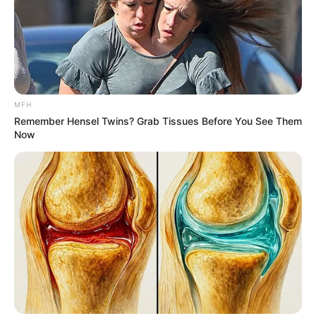
MFH
See The Incredible Physical Transformations Of
Remember Hensel Twins? Grab Tissues Before You See Them
These Stars
Now
BRAINBERRIES