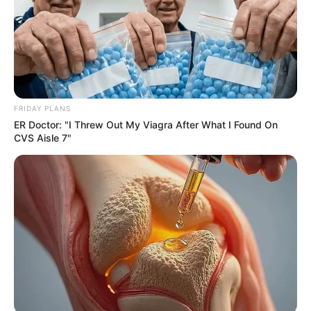
MEDVI
FRIDAY PLANS
ER Doctor: "I Threw Out My Viagra After What I Found On
CVS Aisle 7"
Arthrologist Begs To Stop Buying Knee Braces - Do
This Instead
FORGE BODY