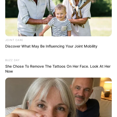
ดูดวงรายเดือน
รักษ์เลขเด็ด เช็ก ดวงสิงหาคม 2569
JOINT CARE
Discover What May Be Influencing Your Joint Mobility
ครึ่งเดือนแรกใครจะเป็นเศรษฐี
BUZZ DAY
She Chose To Remove The Tattoos On Her Face. Look At Her
Now
ดูดวงรายเดือน
ให้หินนำโชค ให้นกนำทาง เช็กดวง
สิงหาคม 2569 โดย อ.นก กุลภัสสรณ์