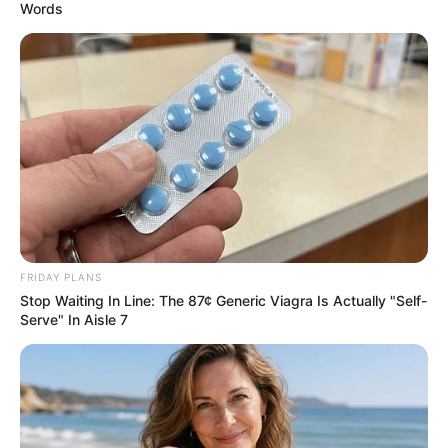
Words
How To Get An Erection Even After 60!
MEDVI
FRIDAY PLANS
Stop Waiting In Line: The 87¢ Generic Viagra Is Actually "Self-
Serve" In Aisle 7
Feeling Tired? Here's The Trick To Perform Better
MEDVI