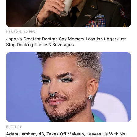
NEUROMIND PRO
Japan's Greatest Doctors Say Memory Loss Isn't Age: Just
Stop Drinking These 3 Beverages
50+ Man's Ultimate Comeback: 36-Hour Power, Zero
Weakness
DIRECTMAX
BUZZDAY
Adam Lambert, 43, Takes Off Makeup, Leaves Us With No