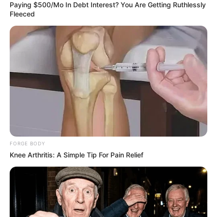
องค์พระโพธิสัตว์กวนอิม สามารถสักการะผ่านรูปได้
Paying $500/Mo In Debt Interest? You Are Getting Ruthlessly
Fleeced
ขอพึ่งบารมีท่านได้เมตตาช่วยเหลือให้พ้นทุกข์
คำทำนายโดย อ.มิก พชร ทูตเทวะ
FORGE BODY
Knee Arthritis: A Simple Tip For Pain Relief