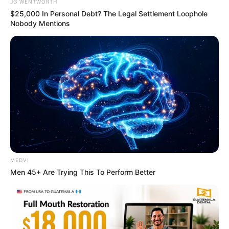
JG WENTWORTH
$25,000 In Personal Debt? The Legal Settlement Loophole
Nobody Mentions
Top 10 Pop Divas - Number 4 May Shock You
BRAINBERRIES
MEDVI
Men 45+ Are Trying This To Perform Better
Why this ordinary drink is the secret to feeling your
best every day
CTA FAVORITE