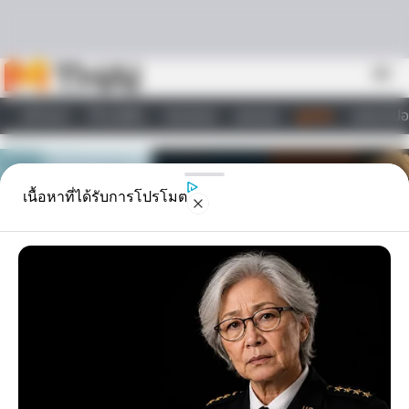
Skip to content
menu
หน้าแรก
ทำนายฝัน
ตรวจหวย
ผลบอล
ดูดวง
วอลเปเปอ
ไลฟ์สไตล์
เนื้อหาที่ได้รับการโปรโมต