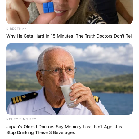
DIRECTMAX
Why He Gets Hard In 15 Minutes: The Truth Doctors Don't Tell
ดูดวงรายเดือน
อ.รักษ์ เลขเด็ด ชวนเช็ก ดวงกรกฎาคม
2569 (ช่วงวันที่ 16 – 31 ก.ค. 69)
NEUROMIND PRO
MThai เชื่อในสิ่งที่ทำ ทำในสิ่งที่เชื่อ
Japan's Oldest Doctors Say Memory Loss Isn't Age: Just
Stop Drinking These 3 Beverages