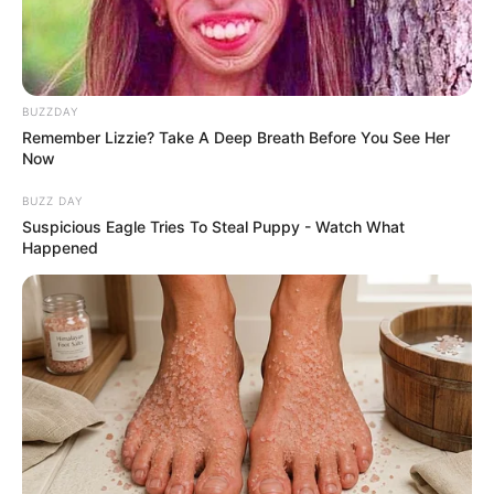
BUZZDAY
เคล็ดลับเสริมดวงตามวันเกิด
Remember Lizzie? Take A Deep Breath Before You See Her
Now
BUZZ DAY
คนเกิดวันจันทร์
Suspicious Eagle Tries To Steal Puppy - Watch What
Happened
การเสริมดวงในวันนี้แนะนำให้ทำบุญให้ทานได้ทุกรูป
แบบ จากนั้นอุทิศบุญให้เจ้ากรรมนายเวรที่ประชิด
ติดตัว อานิสงส์จะช่วยให้ทุกอย่างในชีวิตราบรื่นขึ้น
คนเกิดวันอังคาร
สำหรับการเสริมดวงในวันนี้แนะนำให้สักการะหรือ
ทำบุญกับองค์พระธาตุประจำปีเกิด อานิสงส์จะช่วย