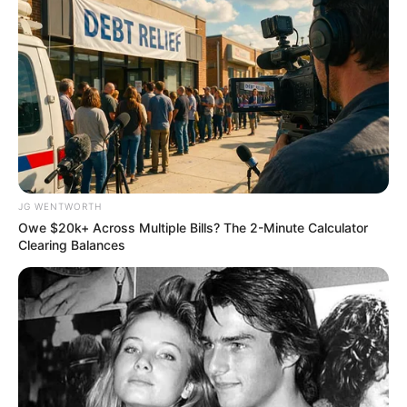
This Trick Is For Men In Their 40's To Perform Better
MEDVI
JG WENTWORTH
Owe $20k+ Across Multiple Bills? The 2-Minute Calculator
Clearing Balances
Men, You Don't Need Viagra If You Do This Once A
Day
MEDVI