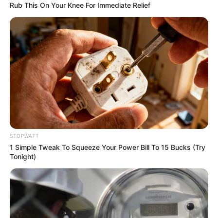
Rub This On Your Knee For Immediate Relief
Neuropathy Has Linked To A Common Habit. Do You
Do It?
NERVE FLOW
STOPWATT
1 Simple Tweak To Squeeze Your Power Bill To 15 Bucks (Try
Tonight)