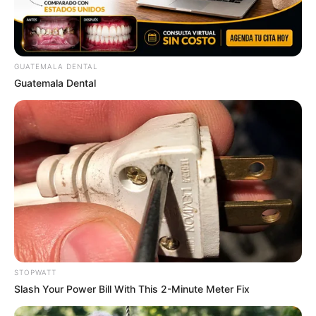
GUATEMALA DENTAL
Guatemala Dental
He Was Just A Step Away From Death: Makes You
Cry And Laugh
BUZZDAY
STOPWATT
Slash Your Power Bill With This 2-Minute Meter Fix