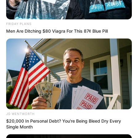
FRIDAY PLANS
Men Are Ditching $80 Viagra For This 87¢ Blue Pill
$30k In Debt Relief Scandal: What Financial
Institutions Quietly Conceal
JG WENTWORTH
JG WENTWORTH
$20,000 In Personal Debt? You're Being Bleed Dry Every
Single Month
Do You Remember Her? Take A Deep Breath Before