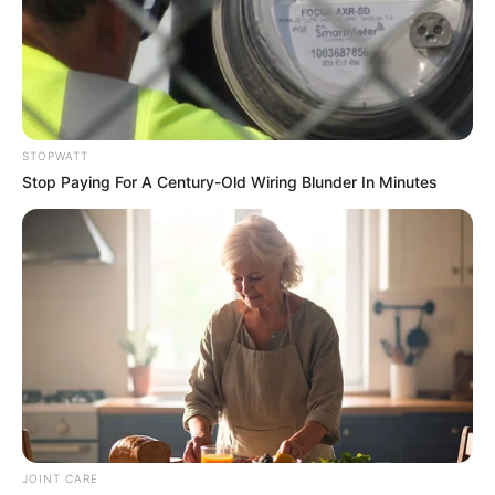
The Videos Of Hillary Clinton That Stunned Everyone
BUZZDAY
STOPWATT
Stop Paying For A Century-Old Wiring Blunder In Minutes
Men 45+ Are Trying This To Perform Better
MEDVI
JOINT CARE