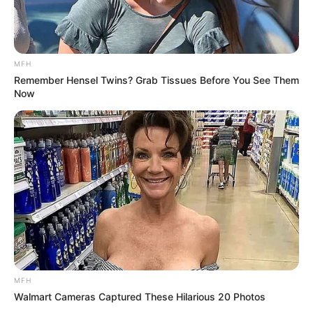
Stop Overpaying: The 10-Second Check That
Collapses Your Energy Bill
MFH
STOPWATT
Remember Hensel Twins? Grab Tissues Before You See Them
Now
แนะนำ
MFH
Walmart Cameras Captured These Hilarious 20 Photos
ดูดวง