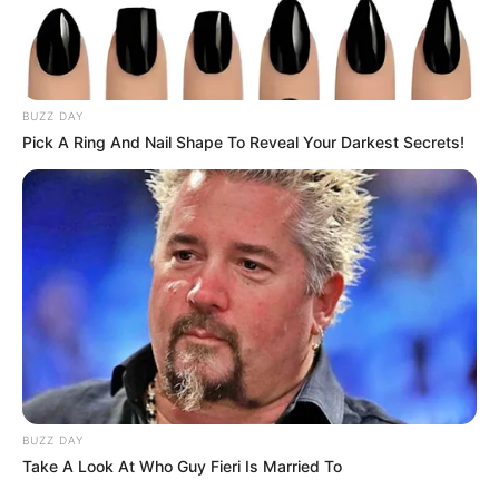
BUZZ DAY
Pick A Ring And Nail Shape To Reveal Your Darkest Secrets!
สีมงคล
แจกตาราง สีมงคลตามราศี 2569 ประจำ
เดือนสิงหาคม โดย อ.รักษ์ เลขเด็ด
เว็บไซต์นี้ใช้คุกกี้
เพื่อการนำเสนอเนื้อหาที่ดี รวมถึงการจัดการข้อมูลส่วนบุคคล เพื่อให้คุณได้รับ
ประสบการณ์ที่ดีบนบริการของเว็บไซต์เรา หากคุณใช้บริการเว็บไซต์นี้ต่อไปโดย
ดูดวงรายเดือน
ไม่มีการปรับตั้งค่าใดๆนั้น แสดงว่าคุณยอมรับนโยบายคุกกี้และนโยบายส่วน
ดูเพิ่มเติม
บุคคลของเรา
BUZZ DAY
ยอมรับ
เรียนรู้เพิ่มเติม
Take A Look At Who Guy Fieri Is Married To