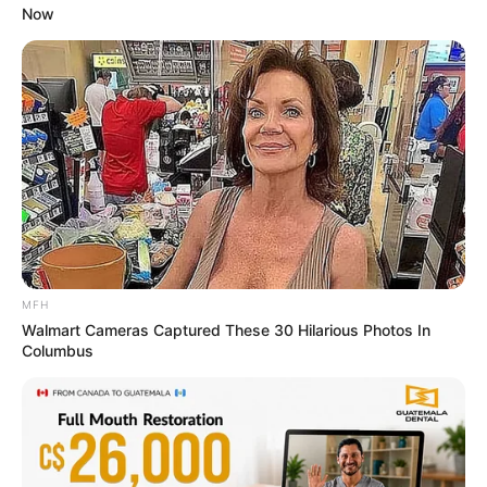
Now
Sex Can Last 3 Hours Without Viagra, Try This
Recipe!
BOOSTARO
MFH
Walmart Cameras Captured These 30 Hilarious Photos In
Columbus