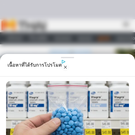
Skip to content
menu
หน้าแรก
ทำนายฝัน
ตรวจหวย
ผลบอล
ดูดวง
วอลเปเปอ
ไลฟ์สไตล์
เนื้อหาที่ได้รับการโปรโมต