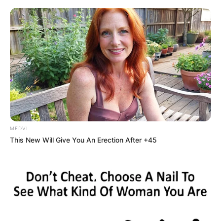
ดูเพิ่มเติม
ดูดวง
เบอร์โทร คน Keep look เป๊ะทุกมุมดูดี
ทุกองศา คุณล่ะมีเลขคู่นี้ไหม
MEDVI
This New Will Give You An Erection After +45
ดูดวง
วันที่ 1 ส.ค. 2569 วันคล้ายวันสำเร็จ
มรรคผลพระโพธิสัตว์กวนอิม