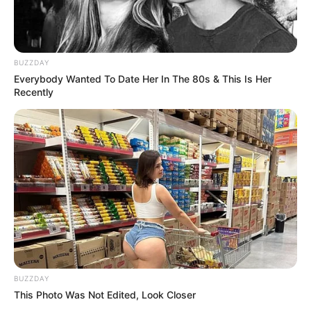
BUZZDAY
Everybody Wanted To Date Her In The 80s & This Is Her
Recently
4x Stronger Than Viagra! This To Perform Better
MEDVI
BUZZDAY
This Photo Was Not Edited, Look Closer