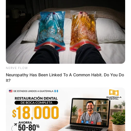
Looking At Her
BUZZDAY
NERVE FLOW
Neuropathy Has Been Linked To A Common Habit. Do You Do
It?
Neuropathy Has Been Linked To A Common Habit.
Do You Do It?
NERVE FLOW