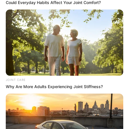
Could Everyday Habits Affect Your Joint Comfort?
Men Over 40 Are Instantly Ditching Prescription Pills
JOINT CARE
For These 4x Stronger Pills
Why Are More Adults Experiencing Joint Stiffness?
MEDVI