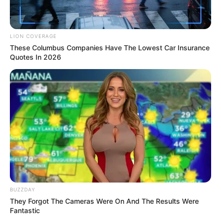
LION COVERAGE
These Columbus Companies Have The Lowest Car Insurance
Quotes In 2026
Arthrologist Begs To Stop Buying Knee Braces - Do
This Instead
FORGE BODY
BUZZDAY
They Forgot The Cameras Were On And The Results Were
Fantastic