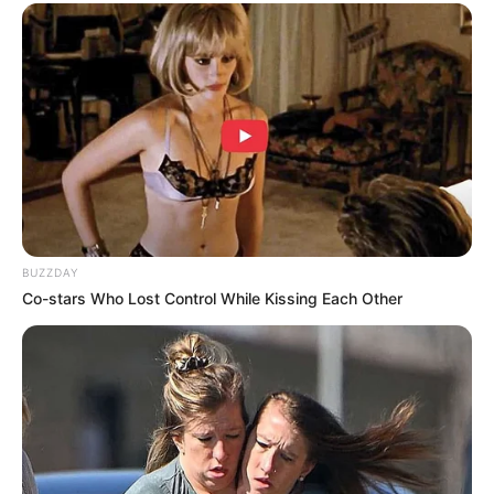
Flip This Switch: Next Month Your Electric Bill Won't
Be $245 But $14
STOPWATT
BUZZDAY
Co-stars Who Lost Control While Kissing Each Other