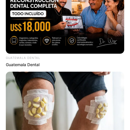
การเสริมดวงแนะนำตื่นแต่เช้า เสริมดวงด้วยการใส่
บาตร หรือถวายสังฆทานด้วยผลไม้ อานิสงส์จะช่วย
ส่งเสริมให้ท่านเกิดความโชคดีตลอดทั้งวัน
คนเกิดวันเสาร์
ควรเสริมดวงด้วยการทำบุญเติมน้ำมันตะเกียง หาก
GUATEMALA DENTAL
ไม่สะดวกก็สามารถบริจาคเงินช่วยเหลือค่าไฟวัดก็ได้
Guatemala Dental
ด้วยจำนวนเงินที่ลงท้ายด้วย 18 บาท จะช่วยให้ชีวิต
วันนี้ราบรื่นขึ้น
คนเกิดอาทิตย์
การเสริมดวงสำหรับวันนี้นั้นหาโอกาสตั้งจิตระลึกถึง
องค์พระแม่กวนอิม พร้อมสวดบท “นะโม กวนซีอิม
ผ่อสัก” 3 จบ บารมีแห่งพระองค์จะช่วยให้ท่านดำเนิน