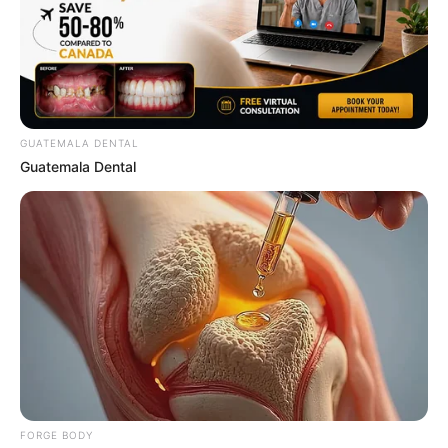
10 Things Men Want From Women (That They Won't
Tell You).
BUZZDAY
GUATEMALA DENTAL
Guatemala Dental
Knee Arthritis: A Simple Tip For Pain Relief
FORGE BODY
FORGE BODY