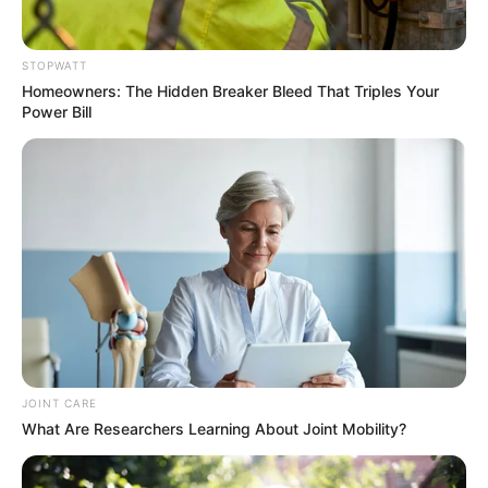
Blood Sugar Is Not From Sweets! Meet The Main
Enemy Of Blood Sugar
STOPWATT
GLYCOGEN SUPPORT
Homeowners: The Hidden Breaker Bleed That Triples Your
Power Bill
These Scenes Sparked Conversations Beyond The
JOINT CARE
Film
What Are Researchers Learning About Joint Mobility?
BRAINBERRIES