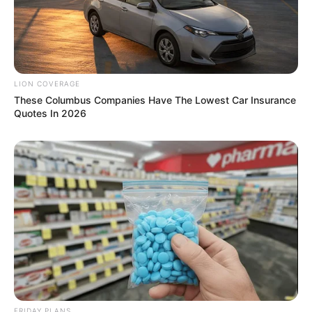
LION COVERAGE
These Columbus Companies Have The Lowest Car Insurance
This Trick Will Give You An Erection At Any Age
Quotes In 2026
MEDVI
FRIDAY PLANS