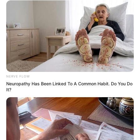
Men 45+ Are Trying This To Perform Better
MEDVI
NERVE FLOW
Neuropathy Has Been Linked To A Common Habit. Do You Do
It?
Walgreens Hides This $1 Generic Viagra - Here's The
Aisle It's Really In.
FRIDAY PLANS