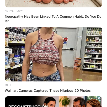
ส่งเสริมให้ท่านเกิดความเจริญรุ่งเรือง
NERVE FLOW
Neuropathy Has Been Linked To A Common Habit. Do You Do
คนเกิดวันพุธ
It?
หากชีวิตติดขัดแนะนำให้แก้เคล็ดด้วยการทำบุญกับ
โรงพยาบาล หรือกับคนที่มีปัญหาทางจิต อานิสงส์จะ
ช่วยให้ชีวิตราบรื่นขึ้น
คนเกิดวันพฤหัสบดี
ควรเสริมดวงด้วยการนำเงิน 7 บาทไปบริจาคช่วย
เหลือขอทานเพศชาย อานิสงส์จะช่วยส่งเสริม และ
ช่วยเหลือให้ชีวิตพบเจอแต่เรื่องดีดี
MFH
Walmart Cameras Captured These Hilarious 20 Photos
คนเกิดวันศุกร์