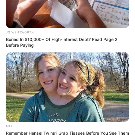
JG WENTWORTH
Buried In $10,000+ Of High-Interest Debt? Read Page 2
Before Paying
ER Doctor: "I Threw Out My Viagra After What I
Found On CVS Aisle 7"
FRIDAY PLANS
MFH
Remember Hensel Twins? Grab Tissues Before You See Them