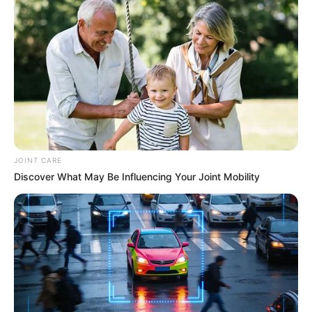
Remember Hensel Twins? Grab Tissues Before You
See Them Now
MFH
JOINT CARE
Discover What May Be Influencing Your Joint Mobility
Guatemala Dental
GUATEMALA DENTAL