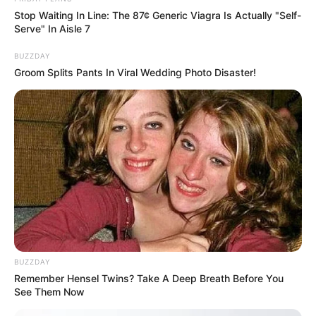
CVS Hides This $1 Generic Viagra - Here's The Aisle
Stop Waiting In Line: The 87¢ Generic Viagra Is Actually "Self-
It's Really In.
Serve" In Aisle 7
FRIDAY PLANS
BUZZDAY
Groom Splits Pants In Viral Wedding Photo Disaster!
ER Doctor: "I Threw Out My Viagra After What I
Found On CVS Aisle 7"
BUZZDAY
FRIDAY PLANS
Remember Hensel Twins? Take A Deep Breath Before You
See Them Now