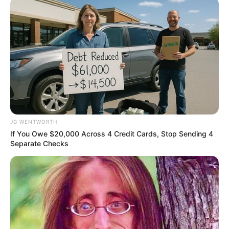
Home
/
ดูดวง
/ เคล็ดลับเสริมดวง วันพฤหัสบดี ที่ 9 มีนาคม 2566
ดูดวง
|
8 มี.ค. 2023
แบ่งปัน
การทำบุญเสริมดวงตามวันเกิด
ที่เหมาะกับผู้ที่เกิดใน
แต่ละวันนั้นจะมี
เคล็ดลับเสริมดวง
อย่างไรบ้าง
อ.มิก
พชร ทูตเทวะ
ได้ให้ข้อมูลไว้ดังนี้ค่ะ
JG WENTWORTH
If You Owe $20,000 Across 4 Credit Cards, Stop Sending 4
Separate Checks