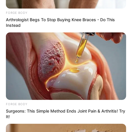
ชีวิตด้วยความราบรื่น
FORGE BODY
คำทำนายโดย อ.มิก พชร ทูตเทวะ
Arthrologist Begs To Stop Buying Knee Braces - Do This
Instead
FORGE BODY
Surgeons: This Simple Method Ends Joint Pain & Arthritis! Try
It!
เคล็ดลับเสริมดวง