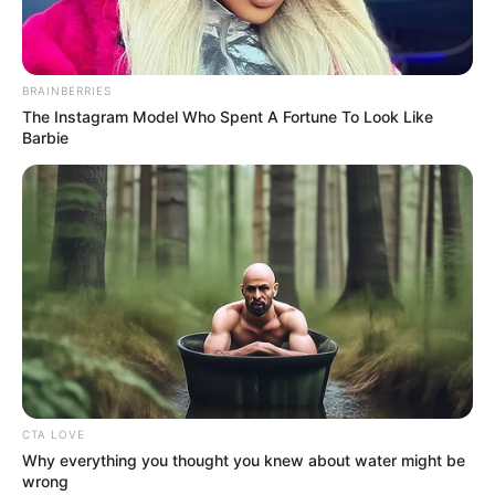
BRAINBERRIES
The Instagram Model Who Spent A Fortune To Look Like
Barbie
คนเกิดวันจันทร์
การเสริมดวงควรหาโอกาสทำบุญบริจาคกับมูลนิธิ
ช่วยเหลือสัตว์จรจัด หรือให้อาหารกับสุนัขหรือแมว
จรจัด อานิสงส์จะช่วยให้ชีวิตไม่ติดขัด
คนเกิดวันอังคาร
การเสริมดวงในวันนี้ให้ทำบุญด้วยการเติมน้ำมัน
CTA LOVE
Why everything you thought you knew about water might be
ตะเกียง หรือถวายสังฆทานด้วยอุปกรณ์ให้แสงสว่าง
wrong