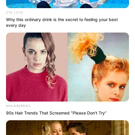
CTA LOVE
Why this ordinary drink is the secret to feeling your best
every day
This New Will Give You An Erection After +45
MEDVI
BRAINBERRIES
90s Hair Trends That Screamed "Please Don't Try"
If Looks Could Kill, These Women Would Be On Top
BRAINBERRIES