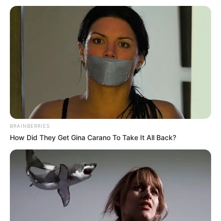
อานิสงส์จากการทำบุญนี้จะช่วยให้ท่านดำเนินชีวิต
ด้วยความราบรื่น
คนเกิดวันพุธ
การเสริมดวงควรสักการะพระแม่กวนอิม เพื่อให้ชีวิต
พบเจอสิ่งดีดีตลอดทั้งวัน หรือหากที่บ้านมีน้ำ
พระพุทธมนต์ให้ตั้งจิตอธิษฐานแล้วนำมาชำระ
ร่างกายในช่วงเช้า จะช่วยเสริมดวงให้เกิดความเฮง
BRAINBERRIES
How Did They Get Gina Carano To Take It All Back?
คนเกิดวันพฤหัสบดี
การเสริมดวงควรหาโอกาสเสริมดวงด้วยการทำบุญ
กับสถานปฏิบัติธรรม จะเป็นการบริจาคทรัพย์ หรือ
ชุดปฏิบัติธรรมก็ได้ หากเป็นการบริจาคเงินให้ลงท้าย
ด้วย 5 บาท จะช่วยให้ชีวิตของท่านในวันนี้ราบรื่นขึ้น