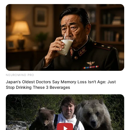
Surgeons: This Simple Method Ends Joint Pain &
Arthritis! Try It!
FORGE BODY
NEUROMIND PRO
Japan's Oldest Doctors Say Memory Loss Isn't Age: Just
Stop Drinking These 3 Beverages
Men 45+ Are Trying This To Perform Better