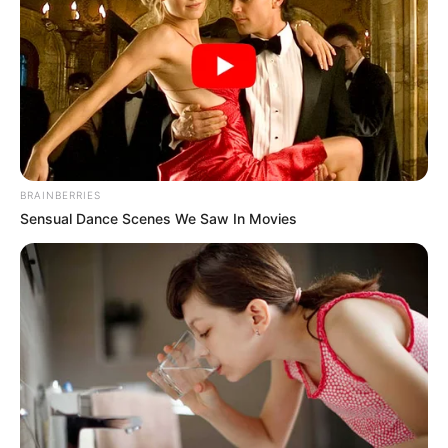
BRAINBERRIES
Sensual Dance Scenes We Saw In Movies
How To Get An Erection Even After 60!
MEDVI