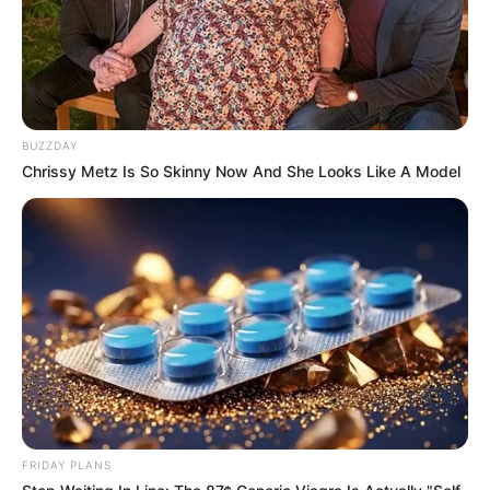
BUZZDAY
Chrissy Metz Is So Skinny Now And She Looks Like A Model
Men, You Don't Need Viagra If You Do This Once A
Day
MEDVI
FRIDAY PLANS