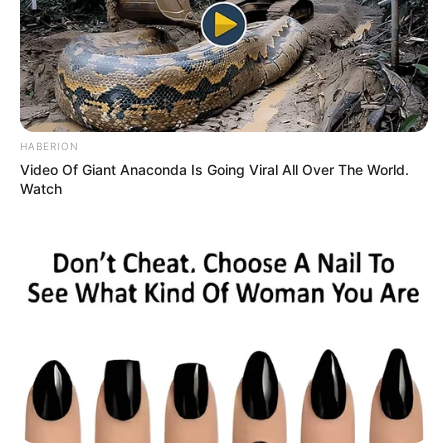
HABERION
Video Of Giant Anaconda Is Going Viral All Over The World.
Watch
This Trick Is For Men In Their 40's To Perform Better
MEDVI