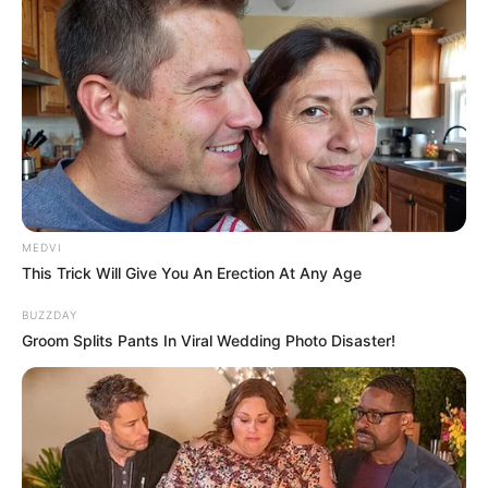
Feeling Tired? Here's The Trick To Perform Better
MEDVI
MEDVI
This Trick Will Give You An Erection At Any Age
BUZZDAY
Groom Splits Pants In Viral Wedding Photo Disaster!
Men 45+ Are Trying This To Perform Better
MEDVI