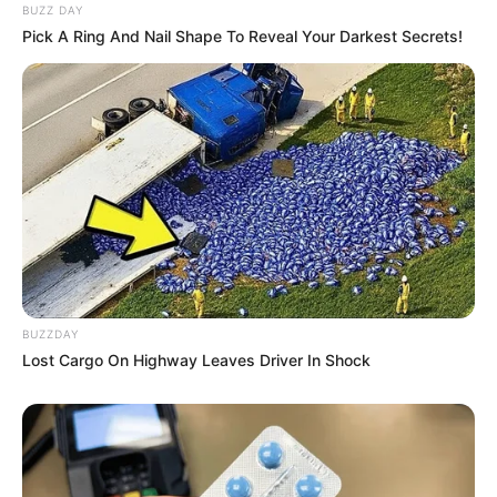
BUZZ DAY
Pick A Ring And Nail Shape To Reveal Your Darkest Secrets!
Walgreens Nightmare Comes True: Men Ditching
Viagra For This 87¢ Generic Aisle 7 Hack
FRIDAY PLANS
BUZZDAY
Lost Cargo On Highway Leaves Driver In Shock
Men Over 40 Are Instantly Ditching Prescription Pills
For These 4x Stronger Pills
MEDVI