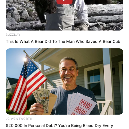
MEDVI
BUZZDAY
This Is What A Bear Did To The Man Who Saved A Bear Cub
Japan's Oldest Doctors Say Memory Loss Isn't Age:
Just Stop Drinking These 3 Beverages
NEUROMIND PRO
JG WENTWORTH
$20,000 In Personal Debt? You're Being Bleed Dry Every