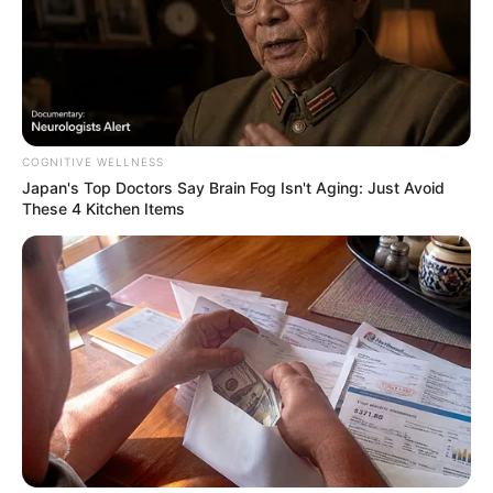
ฤกษ์มงคล
COGNITIVE WELLNESS
ฤกษ์สะเดาะเคราะห์ เสริมดวง 2569 ฤกษ์
Japan's Top Doctors Say Bra​in Fo​g Isn't Aging: Just Avoid
These 4 Kitchen Items
มงคลสำหรับไหว้สา ทำบุญ ขอพร
เว็บไซต์นี้ใช้คุกกี้
เพื่อการนำเสนอเนื้อหาที่ดี รวมถึงการจัดการข้อมูลส่วนบุคคล เพื่อให้คุณได้รับ
ประสบการณ์ที่ดีบนบริการของเว็บไซต์เรา หากคุณใช้บริการเว็บไซต์นี้ต่อไปโดย
ไม่มีการปรับตั้งค่าใดๆนั้น แสดงว่าคุณยอมรับนโยบายคุกกี้และนโยบายส่วน
ฤกษ์มงคล
บุคคลของเรา
ฤกษ์ดีขอพรพระพิฆเนศ วันวินายักจตุรถี
พฤษภาคม 2569
ยอมรับ
เรียนรู้เพิ่มเติม