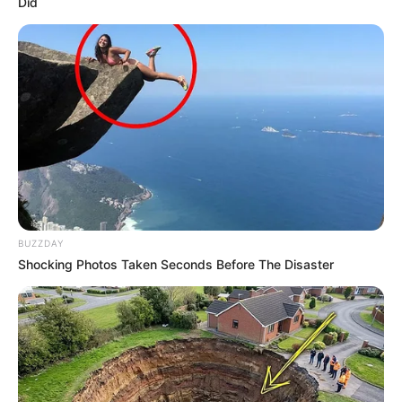
Did
2026 Joint Wellness Assessment Is Now Available
JOINT CARE
BUZZDAY
แนะนำ
Shocking Photos Taken Seconds Before The Disaster
ดูดวง
ดูเพิ่มเติม