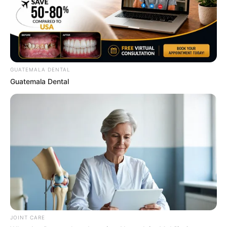
$25,000 In Personal Debt? The Legal Settlement
Loophole Nobody Mentions
JG WENTWORTH
GUATEMALA DENTAL
Guatemala Dental
Why Are More Adults Experiencing Joint Stiffness?
JOINT CARE
JOINT CARE