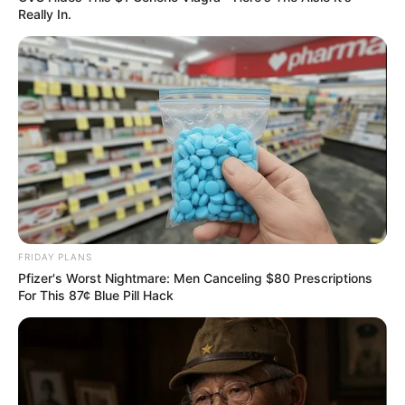
Really In.
สีมงคล
แจกตาราง สีมงคลตามราศี 2569 ประจำ
เดือนสิงหาคม โดย อ.รักษ์ เลขเด็ด
ฤกษ์มงคล
ดูเพิ่มเติม
FRIDAY PLANS
Pfizer's Worst Nightmare: Men Canceling $80 Prescriptions
For This 87¢ Blue Pill Hack
ฤกษ์มงคล
เสาร์ห้า คือ อะไร วันแรงจริงหรือหลอก ?