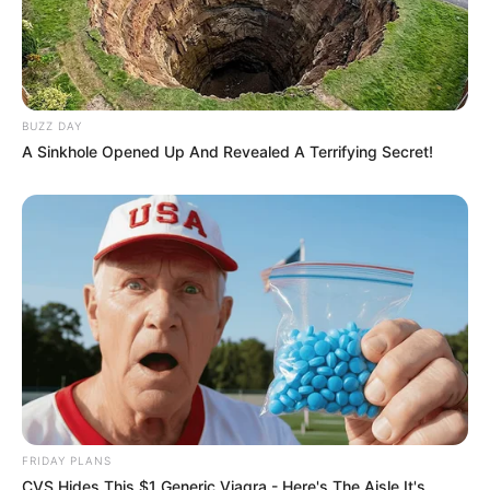
ดูดวง
เบอร์โทร คน Keep look เป๊ะทุกมุมดูดี
BUZZ DAY
A Sinkhole Opened Up And Revealed A Terrifying Secret!
ทุกองศา คุณล่ะมีเลขคู่นี้ไหม
ดูดวง
วันที่ 1 ส.ค. 2569 วันคล้ายวันสำเร็จ
มรรคผลพระโพธิสัตว์กวนอิม
FRIDAY PLANS
CVS Hides This $1 Generic Viagra - Here's The Aisle It's