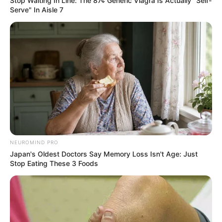
Stop Waiting In Line: The 87¢ Generic Viagra Is Actually "Self-
Serve" In Aisle 7
Erase Joint Agony In 7 Days With This Simple Trick!
It's Genius
FORGE BODY
Polar Bear Approaches Fishermen - Watch
BUZZDAY
NEUROMIND PRO
Japan's Oldest Doctors Say Memory Loss Isn't Age: Just
Stop Eating These 3 Foods