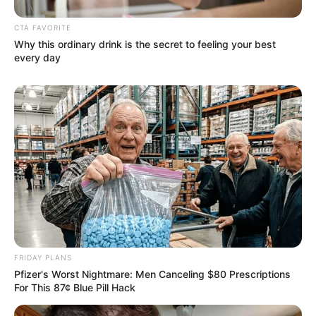
CTA FAVORITE
Why this ordinary drink is the secret to feeling your best
every day
Pfizer's Billion-Dollar Nightmare: Men Ditching Viagra
For This 87¢ Aisle 7 Blue Pill
FRIDAY PLANS
FRIDAY PLANS
Pfizer's Worst Nightmare: Men Canceling $80 Prescriptions
For This 87¢ Blue Pill Hack