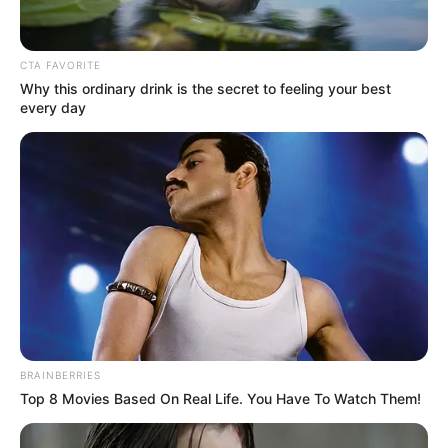
CTA FAVORITE
Why this ordinary drink is the secret to feeling your best
ดูดวง
every day
เคล็ดลับเสริมดวง วัน
พฤหัสบดี ที่ 16 กุมภาพันธ์
2566
เคล็ดลับเสริมดวง วันพฤหัสบดี ที่ 16 กุมภาพันธ์ 2566 การเสริมดวง
ควรหาโอกาสเสริมดวงด้วยการทำบุญกับสถานปฏิบัติธรรม จะเป็นการ
บริจาคทรัพย์ หรือชุดปฏิบัติธรรมก็ได้ หากเป็นการบริจาคเงินให้
ลงท้ายด้วย 5 บาท จะช่วยให้ชีวิตของท่านในวันนี้ราบรื่นขึ้น ไร้กังวล
BRAINBERRIES
Top 8 Movies Based On Real Life. You Have To Watch Them!