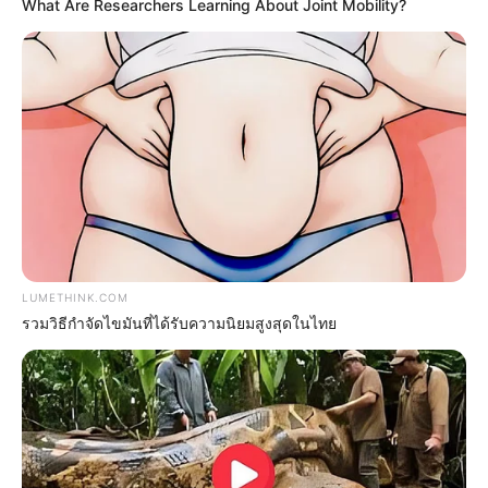
What Are Researchers Learning About Joint Mobility?
Paying $500/Mo In Debt Interest? You Are Getting
LUMETHINK.COM
Ruthlessly Fleeced
รวมวิธีกำจัดไขมันที่ได้รับความนิยมสูงสุดในไทย
JG WENTWORTH