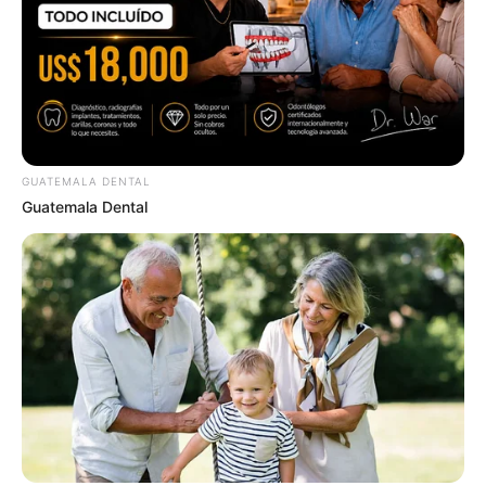
Japan's Oldest Doctors Say Memory Loss Isn't Age:
Just Stop Eating These 3 Foods
NEUROMIND PRO
GUATEMALA DENTAL
Guatemala Dental
$30k In Debt Relief Scandal: What Financial
Institutions Quietly Conceal