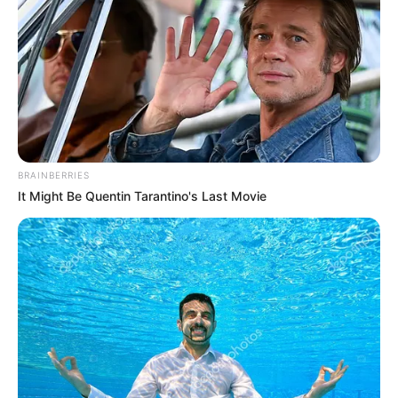
เคล็ดลับเสริมดวงประจำวัน
นักเขียน
กองบรรณาธิการ
BRAINBERRIES
It Might Be Quentin Tarantino's Last Movie
เนื้อหาที่ได้รับการโปรโมต