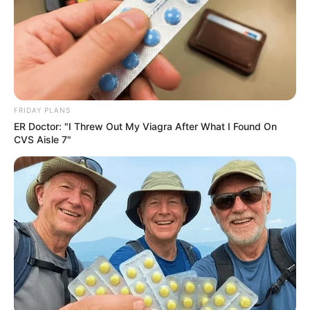
Young Woman Signals On Plane – Watch Flight
Attendant's Reaction
BUZZDAY
FRIDAY PLANS
ER Doctor: "I Threw Out My Viagra After What I Found On
CVS Aisle 7"
Remember Chaz Bono? You Better Sit Down Before
You See Him Now
BUZZDAY