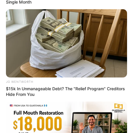
Single Month
$20k In Accumulated Debt? The Emergency Hardship
Break For 2026
JG WENTWORTH
JG WENTWORTH
$15k In Unmanageable Debt? The "Relief Program" Creditors
Hide From You