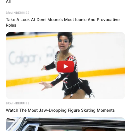
All
การเสริมดวงในวันนี้นั้นตื่นนอนแต่เช้าให้ทำบุญใส่
BRAINBERRIES
บาตร แล้วอุทิศให้บรรพบุรุษผู้ล่วงลับไปแล้ว อานิสงส์
Take A Look At Demi Moore's Most Iconic And Provocative
จะช่วยให้ชีวิตราบรื่นตลอดทั้งวัน
Roles
คำ
ทำนายโดย อ.มิก พชร ทูตเทวะ
BRAINBERRIES
Watch The Most Jaw‑Dropping Figure Skating Moments