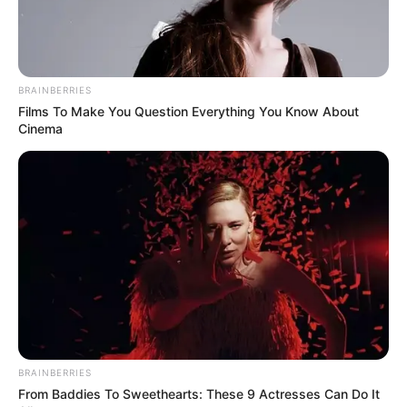
ไร้กังวล
คนเกิดวันศุกร์
BRAINBERRIES
การทำบุญเสริมดวงในวันนี้แนะนำให้ร่วมทำบุญซื้อ
Films To Make You Question Everything You Know About
Cinema
ที่ดินถวายวัด จากนั้นอุทิศบุญให้เทวดาประจำตัว
อานิสงส์จะช่วยให้ชีวิตท่านราบรื่นขึ้น
คนเกิดวันเสาร์
สำหรับการเสริมดวงในวันนี้นั้นแนะนำให้ตื่นมาตอน
เช้าทำบุญใส่บาตรด้วยผลไม้ แล้วตั้งจิตอธิษฐานขอ
ผลบุญนั้นช่วยให้ชีวิตราบรื่นตลอดทั้งวัน
BRAINBERRIES
คนเกิดอาทิตย์
From Baddies To Sweethearts: These 9 Actresses Can Do It