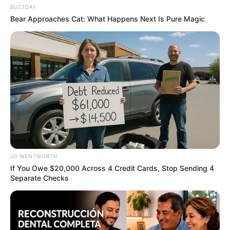
BUZZDAY
Bear Approaches Cat: What Happens Next Is Pure Magic
Co-stars Who Lost Control While Kissing Each Other
BUZZDAY
JG WENTWORTH
If You Owe $20,000 Across 4 Credit Cards, Stop Sending 4
Separate Checks