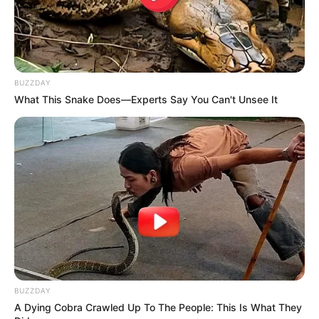
BUZZDAY
What This Snake Does—Experts Say You Can't Unsee It
Could Everyday Habits Affect Your Joint Comfort?
JOINT CARE
BUZZDAY
A Dying Cobra Crawled Up To The People: This Is What They