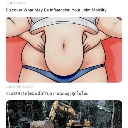
JOINT CARE
JG WENTWORTH
Discover What May Be Influencing Your Joint Mobility
LUMETHINK.COM
Over 50 And Struggling With Knee Stiffness? Don't
Miss This
รวมวิธีกำจัดไขมันที่ได้รับความนิยมสูงสุดในไทย
FORGE BODY