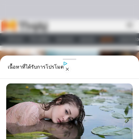
Skip to content
menu
หน้าแรก
ทำนายฝัน
ตรวจหวย
ผลบอล
ดูดวง
วอลเปเปอ
ไลฟ์สไตล์
เนื้อหาที่ได้รับการโปรโมต