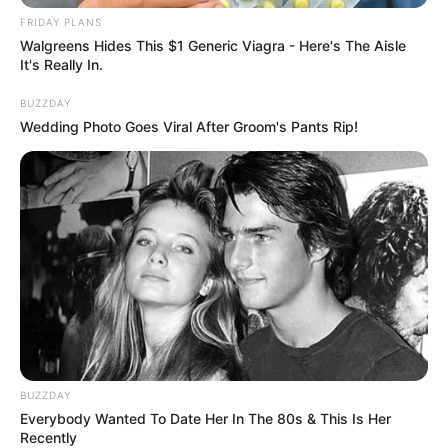
FRIDAY PLANS
Walgreens Hides This $1 Generic Viagra - Here's The Aisle
It's Really In.
BUZZDAY
Wedding Photo Goes Viral After Groom's Pants Rip!
“Classic Dirty Dancing Mystery Unveiled—What Few
Ever Knew"
BUZZDAY
BUZZDAY
Everybody Wanted To Date Her In The 80s & This Is Her
Recently