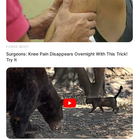
4x Stronger Than Viagra! This To Perform Better
MEDVI
FORGE BODY
Surgeons: Knee Pain Disappears Overnight With This Trick!
Try It
Remember Albert? You Better Sit Down Before You
See Him Today
BUZZDAY