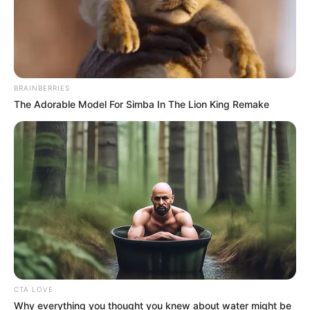
ดูดวง
BRAINBERRIES
เคล็ดลับเสริมดวง วัน
The Adorable Model For Simba In The Lion King Remake
อาทิตย์ ที่ 22 มกราคม
2566
เคล็ดลับเสริมดวง วันอาทิตย์ ที่ 22 มกราคม 2566 แนะนำว่าวันนี้
ท่านต้องแก้เคล็ดเสริมดวงด้วยการทำบุญโลงศพ หรือผ้าห่อศพ เพื่อ
ปัดเป่าสิ่งไม่ดี ใครทำบุญโลงศพกับมูลนิธิจะมีใบอนุโมทนาบุญ อย่า
ลืมเผาส่งบุญ อุทิศให้เจ้ากรรมนายเวรด้วย
CTA LOVE
Why everything you thought you knew about water might be