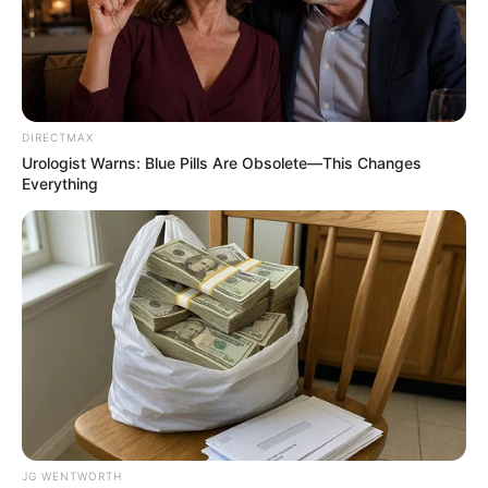
MEDVI
DIRECTMAX
Urologist Warns: Blue Pills Are Obsolete—This Changes
Everything
Men 45+ Are Trying This To Perform Better
MEDVI
JG WENTWORTH