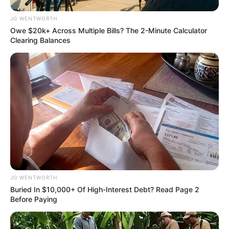
เดือนสิงหาคม โดย อ.รักษ์ เลขเด็ด
JG WENTWORTH
Owe $20k+ Across Multiple Bills? The 2-Minute Calculator
Clearing Balances
ดูดวงรายเดือน
ดูเพิ่มเติม
ดูดวงรายเดือน
เว็บไซต์นี้ใช้คุกกี้
เพื่อการนำเสนอเนื้อหาที่ดี รวมถึงการจัดการข้อมูลส่วนบุคคล เพื่อให้คุณได้รับ
รักษ์เลขเด็ด เช็ก ดวงสิงหาคม 2569
ประสบการณ์ที่ดีบนบริการของเว็บไซต์เรา หากคุณใช้บริการเว็บไซต์นี้ต่อไปโดย
ครึ่งเดือนแรกใครจะเป็นเศรษฐี
ไม่มีการปรับตั้งค่าใดๆนั้น แสดงว่าคุณยอมรับนโยบายคุกกี้และนโยบายส่วน
บุคคลของเรา
JG WENTWORTH
Buried In $10,000+ Of High-Interest Debt? Read Page 2
Before Paying
ยอมรับ
เรียนรู้เพิ่มเติม