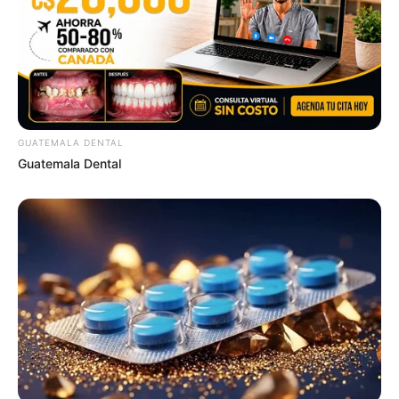
JG WENTWORTH
GUATEMALA DENTAL
Guatemala Dental
Performance Upgrade: Harder, Longer, Better—All In
One Dose
DIRECTMAX