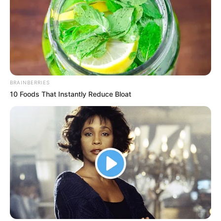
เกิดวันศุกร์
สำหรับใครที่ชีวิตติดขัดในวันนี้แนะนำทำบุญเติม
น้ำมันตะเกียง เสร็จไปตั้งจิตอธิษฐานต่อหน้าพระ
ประธานในอุโบสถ์ ขอพึ่งบารมีท่านให้ช่วยขจัด
อุปสรรค และขอให้ชีวิตราบรื่นขึ้น
BRAINBERRIES
10 Foods That Instantly Reduce Bloat
เคล็ดลับเสริมดวงตามวันเกิด คน
เกิดวันเสาร์
ควรหาโอกาสทำบุญบริจาคกับมูลนิธิช่วยเหลือสัตว์
จรจัด หรือให้อาหารกับสุนัขหรือแมวจรจัด อานิสงส์
จะช่วยให้ชีวิตไม่ติดขัด