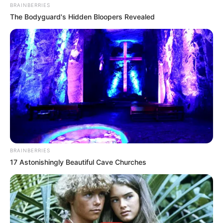
เคล็ดลับเสริมดวงตามวันเกิด คน
BRAINBERRIES
เกิดอาทิตย์
The Bodyguard's Hidden Bloopers Revealed
แนะนำว่าวันนี้ท่านต้องแก้เคล็ดเสริมดวงด้วยการ
ทำบุญโลงศพ หรือผ้าห่อศพ เพื่อปัดเป่าสิ่งไม่ดี ใคร
ทำบุญโลงศพกับมูลนิธิจะมีใบอนุโมทนาบุญ อย่าลืม
เผาส่งบุญ อุทิศให้เจ้ากรรมนายเวรด้วย
คำทำนายโดย อาจารย์มิก พชร ทูตเทวะ
BRAINBERRIES
17 Astonishingly Beautiful Cave Churches