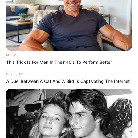
Disney Princesses: Which Live-Action Version Do
You Prefer?
BRAINBERRIES
MEDVI
This Trick Is For Men In Their 40's To Perform Better
BUZZ DAY
A Duel Between A Cat And A Bird Is Captivating The Internet
2025’s Most Impactful Celebrity Farewells
BRAINBERRIES