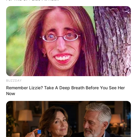
This New Will Give You An Erection After +45
MEDVI
BUZZDAY
Remember Lizzie? Take A Deep Breath Before You See Her
Now
How To Get An Erection Even After 60!