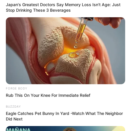
Japan's Greatest Doctors Say Memory Loss Isn't Age: Just
Stop Drinking These 3 Beverages
Walgreens Hides This $1 Generic Viagra - Here's Why
BOOSTARO
FORGE BODY
Rub This On Your Knee For Immediate Relief
BUZZDAY
Eagle Catches Pet Bunny In Yard -Watch What The Neighbor
Did Next