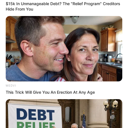
$15k In Unmanageable Debt? The "Relief Program" Creditors
Hide From You
Arthrologist Begs To Stop Buying Knee Braces - Do
This Instead
FORGE BODY
Groom Splits Pants In Viral Wedding Photo Disaster!
BUZZDAY
MEDVI
This Trick Will Give You An Erection At Any Age