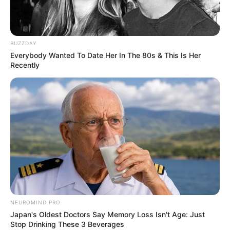
BUZZDAY
Everybody Wanted To Date Her In The 80s & This Is Her
Recently
To Steamy To Stream? Not For The Bridgertons! 9
Must-See Scenes
BRAINBERRIES
NEUROMIND PRO
Japan's Oldest Doctors Say Memory Loss Isn't Age: Just
Stop Drinking These 3 Beverages