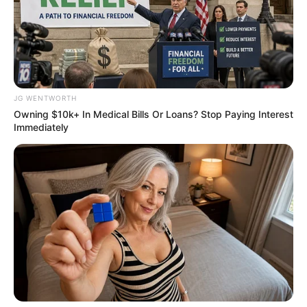
Remember Hensel Twins? Take A Deep Breath Before
You See Them Now
JG WENTWORTH
BUZZDAY
Owning $10k+ In Medical Bills Or Loans? Stop Paying Interest
Immediately