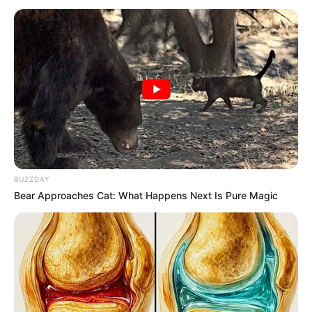
10 Epic Failures That Were Completely Preventable
— Find Out
BRAINBERRIES
BUZZDAY
Bear Approaches Cat: What Happens Next Is Pure Magic