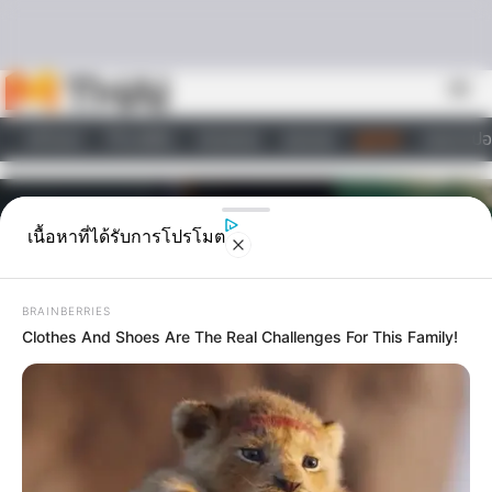
Skip to content
menu
หน้าแรก
ทำนายฝัน
ตรวจหวย
ผลบอล
ดูดวง
วอลเปเปอ
ไลฟ์สไตล์
เนื้อหาที่ได้รับการโปรโมต
BRAINBERRIES
Clothes And Shoes Are The Real Challenges For This Family!