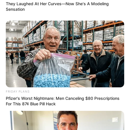
They Laughed At Her Curves—Now She's A Modeling
Sensation
Mysterious Roman Statue Unearthed In Toledo
BRAINBERRIES
FRIDAY PLANS
Pfizer's Worst Nightmare: Men Canceling $80 Prescriptions
For This 87¢ Blue Pill Hack