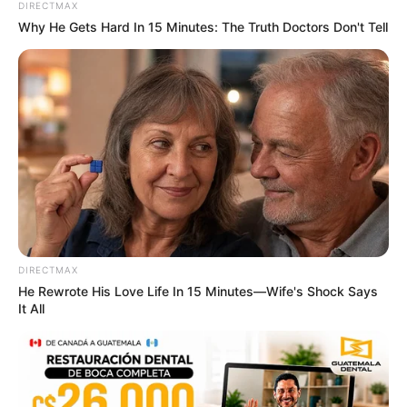
$20,000 In Personal Debt? You're Being Bleed Dry
DIRECTMAX
Every Single Month
Why He Gets Hard In 15 Minutes: The Truth Doctors Don't Tell
JG WENTWORTH
Colorado Elk's Surprising Response After Being
Freed From Tire
BUZZ DAY
DIRECTMAX
He Rewrote His Love Life In 15 Minutes—Wife's Shock Says
It All
$30k In Debt Relief Scandal: What Financial
Institutions Quietly Conceal