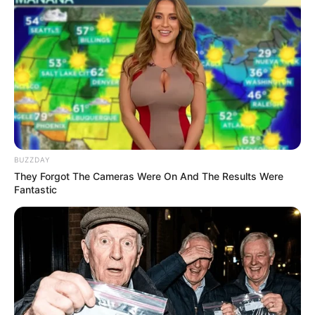
Do This 3-Minute Bedtime Routine [Works While You
Sleep]
VIRIFLOW
BUZZDAY
They Forgot The Cameras Were On And The Results Were
Fantastic
Men Are Ditching $80 Viagra For This 87¢ Blue Pill
FRIDAY PLANS