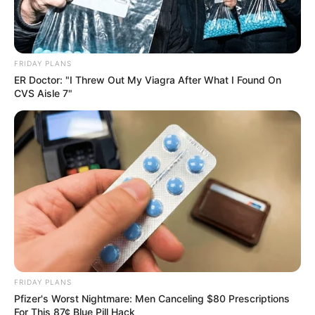
FRIDAY PLANS
ER Doctor: "I Threw Out My Viagra After What I Found On
CVS Aisle 7"
Japan's Oldest Doctors Say Memory Loss Isn't Age:
Just Stop Drinking These 3 Beverages
NEUROMIND PRO
FRIDAY PLANS
Pfizer's Worst Nightmare: Men Canceling $80 Prescriptions
For This 87¢ Blue Pill Hack