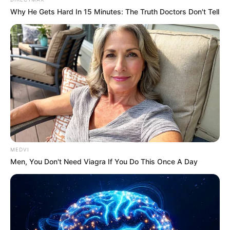
Why He Gets Hard In 15 Minutes: The Truth Doctors Don't Tell
Why Did He Leave At The Peak Of This Show's Run?
BRAINBERRIES
MEDVI
Men, You Don't Need Viagra If You Do This Once A Day
17 Rare Churches Underground That Still Exist
BRAINBERRIES