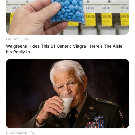
About
BRAINBERRIES
FRIDAY PLANS
Walgreens Hides This $1 Generic Viagra - Here's The Aisle
It's Really In.
Feeling Tired? Here's The Trick To Perform Better
MEDVI
NEUROMIND PRO