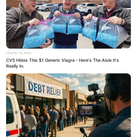
ดูดวง
FRIDAY PLANS
วันที่ 1 ส.ค. 2569 วันคล้ายวันสำเร็จ
CVS Hides This $1 Generic Viagra - Here's The Aisle It's
Really In.
มรรคผลพระโพธิสัตว์กวนอิม
สีมงคล
แจกตาราง สีมงคลตามราศี 2569 ประจำ