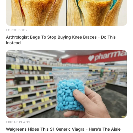
Why this ordinary drink is the secret to feeling your
best every day
CTA FAVORITE
FORGE BODY
Arthrologist Begs To Stop Buying Knee Braces - Do This
Instead
She Spends Millions To Transform Herself Into A
Barbie Doll!
BRAINBERRIES
FRIDAY PLANS
Walgreens Hides This $1 Generic Viagra - Here's The Aisle