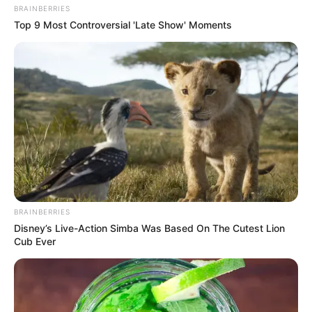
BRAINBERRIES
เกิดวันพุธ
Top 9 Most Controversial 'Late Show' Moments
การเสริมดวงสำหรับท่านในวันนี้แนะนำเปลี่ยนรูปพื้น
หลังโทรศัพท์มือถือเป็นรูปห้องทำงานของตัวเอง จะ
ก่อเกิดพลังงานกระตุ้นให้เกิดความโชคดีตลอดทั้งวัน
เคล็ดลับเสริมดวงตามวันเกิด คน
เกิดวันพฤหัสบดี
แนะนำให้แก้เคล็ดด้วยการทำบุญใส่บาตร หรือถวาย
BRAINBERRIES
Disney’s Live-Action Simba Was Based On The Cutest Lion
สังฆทานด้วยผลไม้ หากไม่สะดวกซื้อผลไม้ให้คน
Cub Ever
ยากไร้ อานิสงส์จะช่วยให้ท่านพ้นจากความโชคร้าย
เคล็ดลับเสริมดวงตามวันเกิด คน