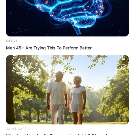
MEDVI
Men 45+ Are Trying This To Perform Better
15 Things You Do Everyday That The Bible Forbids:
Are You Guilty?
BRAINBERRIES
JOINT CARE