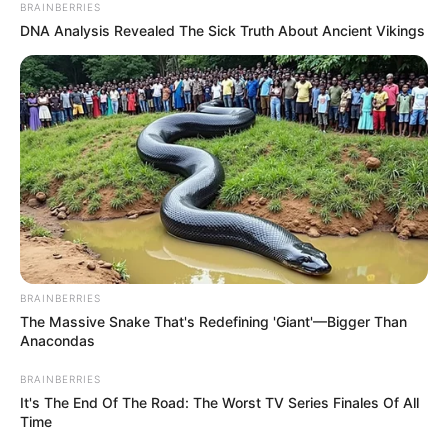
BRAINBERRIES
DNA Analysis Revealed The Sick Truth About Ancient Vikings
สำหรับการเสริมดวงในวันนี้นั้นแนะนำให้นำข้าวสาร
ไปบริจาค หรือถวายตามวัด ศาลเจ้า แล้วอุทิศบุญให้
เจ้าที่ที่เราพักอาศัย อานิสงส์จะช่วยส่งเสริมให้ชีวิตมี
ความสุข สดใส
เคล็ดลับเสริมดวงตามวันเกิด คน
เกิดวันอังคาร
แนะนำเสริมดวงในวันนี้ด้วยการทำบุญบริจาค
BRAINBERRIES
ข้าวสาร อาหารแห้งแก่คนยากไร้ หากไม่สะดวกจะนำ
The Massive Snake That's Redefining 'Giant'—Bigger Than
Anacondas
ไปถวายเป็นสังฆทานก็ได้ อานิสงส์จะช่วยให้ท่านมี
ความสุขขึ้น ชีวิตดำเนินไปอย่างราบรื่น
BRAINBERRIES
It's The End Of The Road: The Worst TV Series Finales Of All
Time
เคล็ดลับเสริมดวงตามวันเกิด คน