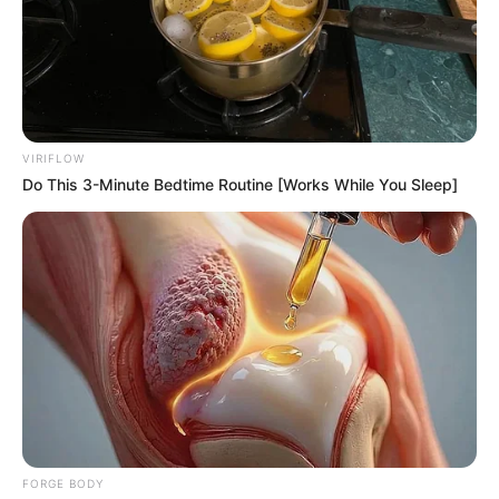
แนะนำการเสริมดวงในวันนี้ด้วยการเปลี่ยนรูป
โปรไฟล์ในสื่อโซเชียลต่างๆเป็นรูปสถานที่ท่องเที่ยว
จะช่วยกระตุ้นทำให้ชีวิตพบเจอความโชคดีตลอดทั้ง
วัน
VIRIFLOW
Do This 3-Minute Bedtime Routine [Works While You Sleep]
เคล็ดลับเสริมดวงประจำวันเสาร์
วันนี้ตื่นนอนหรือก่อนเริ่มทำงาน แนะนำสวด
คาถา
“อิ ธะ คะ มะ จิ เจ รุ นิ” 3 จบ จะทำให้ชีวิตราบรื่น ทำ
อะไรไม่ติดขัด
เคล็ดลับเสริมดวงประจำวันอาทิตย์
FORGE BODY
สำหรับการเสริมดวงในวันนี้แนะนำให้เปลี่ยนรูปพื้น