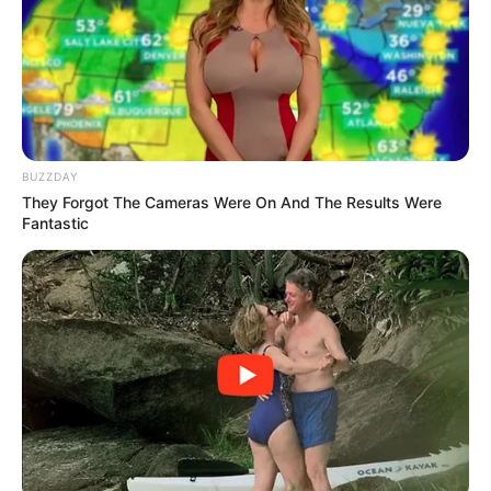
They're Unbearable! 9 Movie Characters You
Probably Remember
BRAINBERRIES
BUZZDAY
They Forgot The Cameras Were On And The Results Were
Fantastic