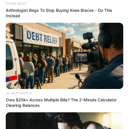
Condemns!
FORGE BODY
BRAINBERRIES
Arthrologist Begs To Stop Buying Knee Braces - Do This
Instead
Films To Make You Question Everything You Know
JG WENTWORTH
About Cinema
Owe $20k+ Across Multiple Bills? The 2-Minute Calculator
BRAINBERRIES
Clearing Balances