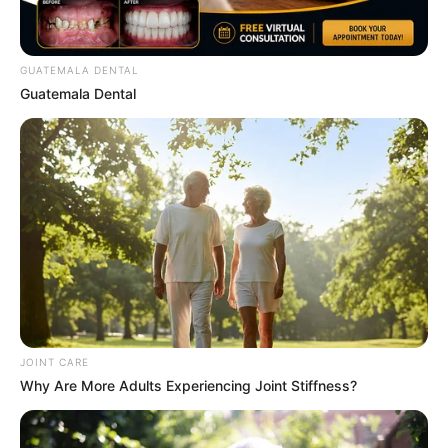
GUATEMALA DENTAL
Guatemala Dental
The Rarest And Most Valuable Card In The Whole
World
BRAINBERRIES
JOINT CARE
Why Are More Adults Experiencing Joint Stiffness?