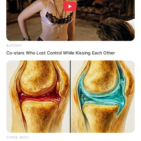
เคล็ดลับเสริมดวงประจำวันจันทร์
การเสริมดวงในวันนี้แนะนำตั้งจิตอธิษฐานขอพึ่ง
BUZZDAY
บารมีพระพุทธชินราชให้ช่วยขจัดปัดเป่าปัญหาและ
Co-stars Who Lost Control While Kissing Each Other
อุปสรรคออกไปจากชีวิต จะทำให้ชีวิตราบรื่นขึ้น
เคล็ดลับเสริมดวงประจำวันอังคาร
การเสริมดวงสำหรับวันนี้นั้นหาโอกาสตั้งจิตระลึกถึง
องค์พระแม่กวนอิม พร้อมสวดบท “นะโม กวนซีอิม
ผ่อสัก” 3 จบ บารมีแห่งพระองค์จะช่วยให้ท่านดำเนิน
ชีวิตด้วยความราบรื่น
FORGE BODY