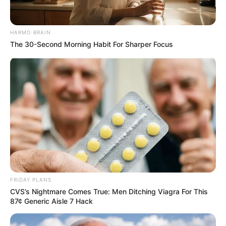
HARMO BRAIN
The 30-Second Morning Habit For Sharper Focus
From Baddies To Sweethearts: 9 Actresses That Can
Do It All!
BRAINBERRIES
FRIDAY PLANS
CVS’s Nightmare Comes True: Men Ditching Viagra For This
87¢ Generic Aisle 7 Hack