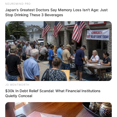
NEUROMIND PRO
เสาร์ห้า คือ อะไร วันแรงจริงหรือหลอก ?
Japan's Greatest Doctors Say Memory Loss Isn't Age: Just
Stop Drinking These 3 Beverages
ฤกษ์มงคล
ฤกษ์สะเดาะเคราะห์ เสริมดวง 2569 ฤกษ์
เว็บไซต์นี้ใช้คุกกี้
มงคลสำหรับไหว้สา ทำบุญ ขอพร
เพื่อการนำเสนอเนื้อหาที่ดี รวมถึงการจัดการข้อมูลส่วนบุคคล เพื่อให้คุณได้รับ
ประสบการณ์ที่ดีบนบริการของเว็บไซต์เรา หากคุณใช้บริการเว็บไซต์นี้ต่อไปโดย
ไม่มีการปรับตั้งค่าใดๆนั้น แสดงว่าคุณยอมรับนโยบายคุกกี้และนโยบายส่วน
JG WENTWORTH
บุคคลของเรา
$30k In Debt Relief Scandal: What Financial Institutions
Quietly Conceal
ฤกษ์มงคล
ยอมรับ
เรียนรู้เพิ่มเติม
ฤกษ์ดีขอพรพระพิฆเนศ วันวินายักจตุรถี