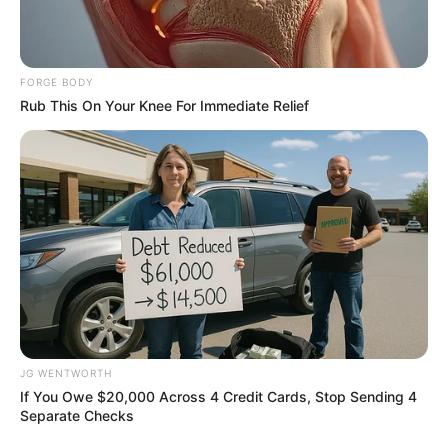
BRAINBERRIES
FORGE BODY
Rub This On Your Knee For Immediate Relief
The Instagram Model Who Spent A Fortune To Look
Like Barbie
BRAINBERRIES
JG WENTWORTH
Top 9 Most Controversial 'Late Show' Moments
If You Owe $20,000 Across 4 Credit Cards, Stop Sending 4
BRAINBERRIES
Separate Checks