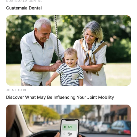
GUATEMALA DENTAL
Guatemala Dental
Why this ordinary drink is the secret to feeling your
best every day
CTA LOVE
JOINT CARE
Discover What May Be Influencing Your Joint Mobility