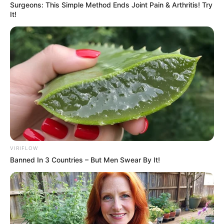
Surgeons: This Simple Method Ends Joint Pain & Arthritis! Try
หลังโทรศัพท์มือถือเป็นรูปโต๊ะทำงานของตัวเอง จะ
It!
ช่วยส่งเสริมให้ได้รับเงินหรือความโชคดีเข้ามาในชีวิต
โดย อ. มิก พชร ทูตเทวะ
VIRIFLOW
Banned In 3 Countries – But Men Swear By It!