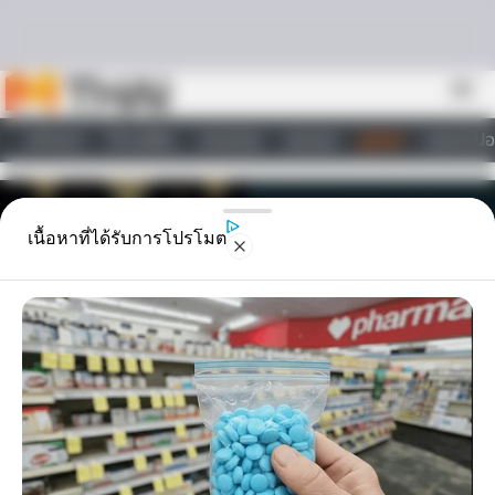
Skip to content
menu
หน้าแรก
ทำนายฝัน
ตรวจหวย
ผลบอล
ดูดวง
วอลเปเปอ
ไลฟ์สไตล์
เนื้อหาที่ได้รับการโปรโมต