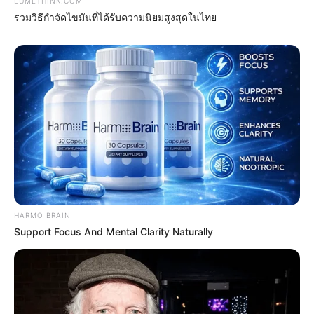
ดูเพิ่มเติม
LUMETHINK.COM
รวมวิธีกำจัดไขมันที่ได้รับความนิยมสูงสุดในไทย
ดูดวง
เบอร์โทร คน Keep look เป๊ะทุกมุมดูดี
ทุกองศา คุณล่ะมีเลขคู่นี้ไหม
HARMO BRAIN
Support Focus And Mental Clarity Naturally
ดูดวง
วันที่ 1 ส.ค. 2569 วันคล้ายวันสำเร็จ
มรรคผลพระโพธิสัตว์กวนอิม