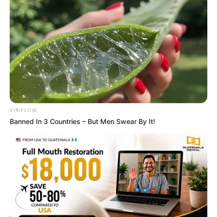
VIRIFLOW
Banned In 3 Countries – But Men Swear By It!
Why everything you thought you knew about water
might be wrong
CTA LOVE