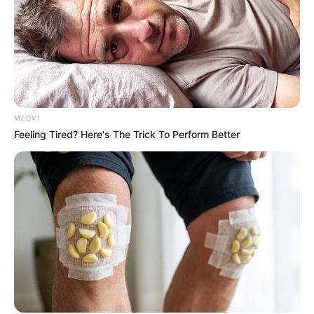
Tropes Hollywood Invented That Have Nothing To Do
With Reality
BRAINBERRIES
MEDVI
Feeling Tired? Here's The Trick To Perform Better
Unveiling Hypocrisy: 15 Taboos The Bible