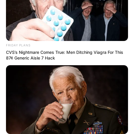
สีมงคล
FRIDAY PLANS
CVS’s Nightmare Comes True: Men Ditching Viagra For This
แจกตาราง สีมงคลตามราศี 2569 ประจำ
87¢ Generic Aisle 7 Hack
เดือนสิงหาคม โดย อ.รักษ์ เลขเด็ด
ฤกษ์มงคล
ดูเพิ่มเติม
ฤกษ์มงคล