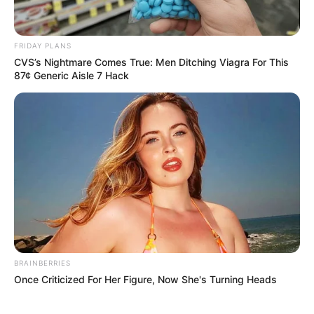
FRIDAY PLANS
CVS’s Nightmare Comes True: Men Ditching Viagra For This
ดูดวง
87¢ Generic Aisle 7 Hack
เคล็ดลับเสริมดวงประจำวัน
วันอังคาร ที่ 22
พฤศจิกายน 2565
เคล็ดลับเสริมดวงประจำวัน วันอังคาร ที่ 22 พฤศจิกายน 2565 การ
เสริมดวงในวันนี้แนะนำตั้งจิตอธิษฐานขอพึ่งบารมีพระพุทธชินราชให้
ช่วยขจัดปัดเป่าปัญหาและอุปสรรคออกไปจากชีวิต จะทำให้ชีวิตราบรื่น
ขึ้น
BRAINBERRIES
Once Criticized For Her Figure, Now She's Turning Heads