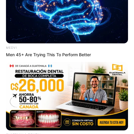
BRAINBERRIES
MEDVI
Men 45+ Are Trying This To Perform Better
From Albinos To Polygamists: The World's Most
Unique Families
BRAINBERRIES