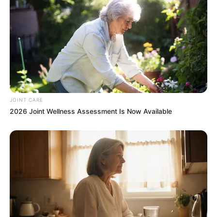
Scientists Happened Upon The Most Terrifying
Discovery
BRAINBERRIES
JOINT CARE
2026 Joint Wellness Assessment Is Now Available
She Spends Millions To Transform Herself Into A
Barbie Doll!
BRAINBERRIES