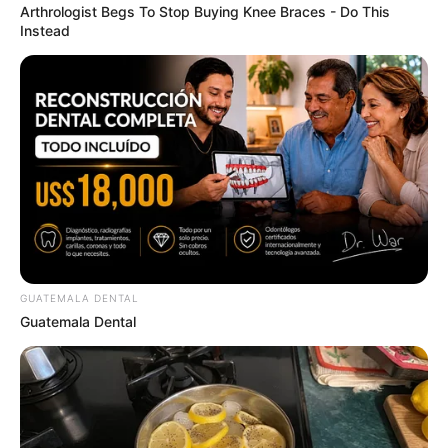
Arthrologist Begs To Stop Buying Knee Braces - Do This
เคล็ดลับเสริมดวงประจำวันพุธ
Instead
การเสริมดวงในวันนี้ตื่นเช้าขึ้นมาทำบุญตามที่ท่าน
สะดวก จากนั้นให้อุทิศบุญให้บรรพบุรุษ อานิสงส์ตรง
นี้จะช่วยผ่อนคลายสิ่งที่มีปัญหาให้เบาลงไปได้
เคล็ดลับเสริมดวงประจำวัน
พฤหัสบดี
GUATEMALA DENTAL
การเสริมดวงในวันนี้ ตื่นเต้นแต่เช้าให้นำน้ำเปล่า 1
Guatemala Dental
แก้วบูชาพระพุทธหน้าหิ้งพระที่บ้าน อานิสงส์จะช่วย
ให้ท่านเกิดความโชคดีตลอดทั้งวัน
เคล็ดลับเสริมดวงประจำวันศุกร์