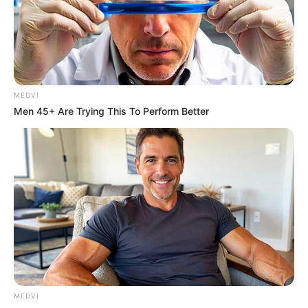
MEDVI
Men 45+ Are Trying This To Perform Better
17 Astonishingly Beautiful Cave Churches
BRAINBERRIES
MEDVI