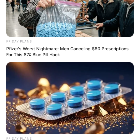
17 Rare Churches Underground That Still Exist
BRAINBERRIES
FRIDAY PLANS
Pfizer's Worst Nightmare: Men Canceling $80 Prescriptions
For This 87¢ Blue Pill Hack
Magnetic Floating Bed: All That Luxury For Mere $1.6
Mil?
BRAINBERRIES
FRIDAY PLANS