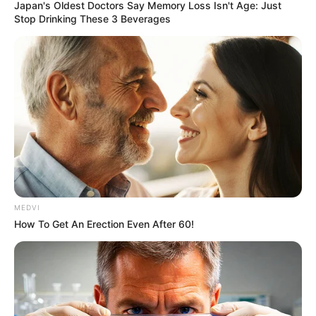
Japan's Oldest Doctors Say Memory Loss Isn't Age: Just
Stop Drinking These 3 Beverages
The Monster Snake That Makes Anacondas Look
Tiny!
BRAINBERRIES
MEDVI
How To Get An Erection Even After 60!
You'll Be Amazed By The Blue Lagoon Stars Today
BRAINBERRIES