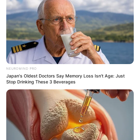
2025’s Most Impactful Celebrity Farewells
BRAINBERRIES
NEUROMIND PRO
Japan's Oldest Doctors Say Memory Loss Isn't Age: Just
Stop Drinking These 3 Beverages
Iconic '90s Entertainment Couples We'll Never Forget