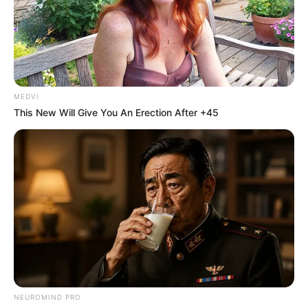
เคล็ดลับเสริมดวงประจำวัน
นักเขียน
กองบรรณาธิการ
MEDVI
This New Will Give You An Erection After +45
เนื้อหาที่ได้รับการโปรโมต
NEUROMIND PRO