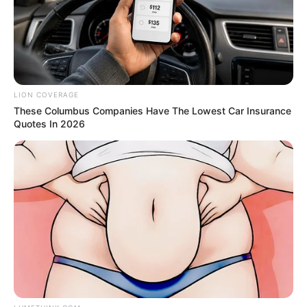
The World Cup 2026 Facts Fans Can't Stop Talking
About
BRAINBERRIES
LION COVERAGE
These Columbus Companies Have The Lowest Car Insurance
Quotes In 2026
แนะนำ
ดูดวง