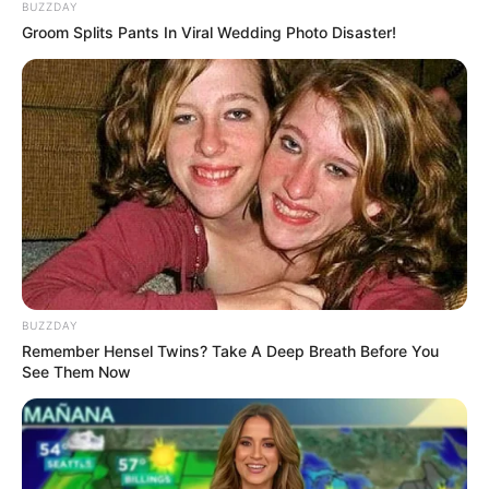
BUZZDAY
Groom Splits Pants In Viral Wedding Photo Disaster!
Think Your Crush Doesn't Notice You? Think Again
BRAINBERRIES
BUZZDAY
Remember Hensel Twins? Take A Deep Breath Before You
See Them Now