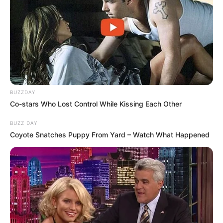
BUZZDAY
Mystery Solved: Here's Why These 9 Actors Left
Co-stars Who Lost Control While Kissing Each Other
Their TV Shows
BRAINBERRIES
BUZZ DAY
Coyote Snatches Puppy From Yard – Watch What Happened