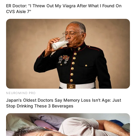
ER Doctor: "I Threw Out My Viagra After What I Found On
CVS Aisle 7"
The Most Surprising Things About FIFA World Cup
2026
BRAINBERRIES
NEUROMIND PRO
Japan's Oldest Doctors Say Memory Loss Isn't Age: Just
Stop Drinking These 3 Beverages