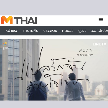
Skip to content
menu
หน้าแรก
ทำนายฝัน
ตรวจหวย
ผลบอล
ดูดวง
วอลเปเปอร
ไลฟ์สไตล์