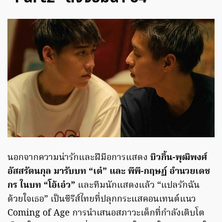
นอกจากความน่ารักและฝีมือการแสดง
บิวกิ้น-พุฒิพงศ์
อัสสรัตนกุล มารับบท “เต๋” และ พีพี-กฤษฏ์ อำนวยเดช
กร ในบท “โอ้เอ๋ว”
และทีมนักแสดงแล้ว “แปลรักฉัน
ด้วยใจเธอ” เป็นซีรีส์ไทยที่ปลุกกระแสคอนเทนต์แนว
Coming of Age การนำเสนอสภาวะเด็กที่กำลังเติบโต