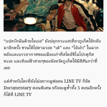
“แปลรักฉันด้วยใจเธอ” ยังปลุกกระแสเที่ยวภูเก็ตให้กลับ
มาอีกครั้ง ชวนให้ไปตามรอย “เต๋” และ “โอ้เอ๋ว” ในฉาก
หลังและบรรยากาศของเมืองเก่าที่สไตล์ชิโนโปรตุกีส
ทะเล และท้องฟ้าสวยๆของจังหวัดภูเก็ตให้มีสีสันกว่าที่
เคย
แต่สำหรับใครที่ยังไม่อยากมูฟออน LINE TV ก็จัด
Documentary ตอนพิเศษ หรือจะดูซ้ำทั้ง 5 ตอนอีกครั้ง
ก็ได้ที่ LINE TV