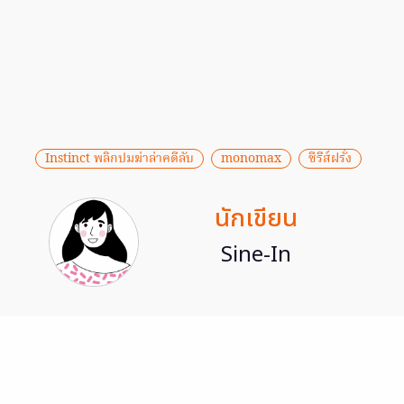
Instinct พลิกปมฆ่าล่าคดีลับ
monomax
ซีรีส์ฝรั่ง
นักเขียน
Sine-In