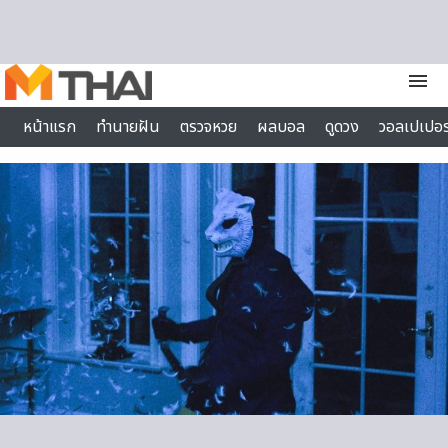
Skip to content
menu
หน้าแรก
ทำนายฝัน
ตรวจหวย
ผลบอล
ดูดวง
วอลเปเปอร
ไลฟ์สไตล์