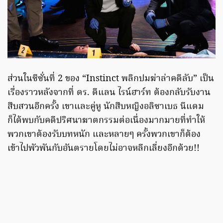
ส่วนในซีซั่นที่ 2 ของ “Instinct พลิกปมฆ่าล่าคดีลับ” เป็น
เรื่องราวหลังจากที่ ดร. ดีแลน ไรน์ฮาร์ท ต้องกลับรับงาน
สืบสวนอีกครั้ง เขาและคู่หู นักสืบหญิงอลิซาเบธ นีแดม
ก็ได้พบกับคดีปริศนาฆาตกรรมต่อเนื่องมากมายที่ทำให้
พวกเขาต้องรับบทหนัก และหลายๆ ครั้งพวกเขาก็ต้อง
เข้าไปพัวพันกับอันตรายโดยไม่อาจหลีกเลี่ยงอีกด้วย!!