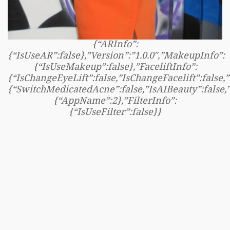
{“ARInfo”:
{“IsUseAR”:false},”Version”:”1.0.0″,”MakeupInfo”:
{“IsUseMakeup”:false},”FaceliftInfo”:
{“IsChangeEyeLift”:false,”IsChangeFacelift”:false
{“SwitchMedicatedAcne”:false,”IsAIBeauty”:false,”
{“AppName”:2},”FilterInfo”:
{“IsUseFilter”:false}}