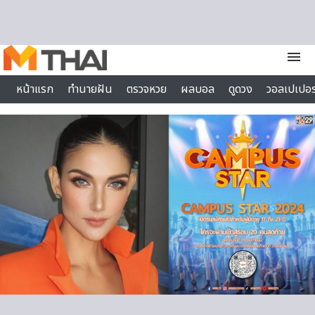
Skip to content
menu
หน้าแรก
ทำนายฝัน
ตรวจหวย
ผลบอล
ดูดวง
วอลเปเปอร
ไลฟ์สไตล์