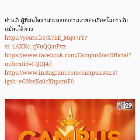
สำหรับผู้ที่สนใจสามารถสอบถามรายละเอียดในการรับ
สมัครได้ทาง
https://youtu.be/X7EE_Mq07rY?
si=1AXKc_qVuQQatFvx
https://www.facebook.com/CampusStarOfficial?
mibextid=LQQJ4d
https://www.instagram.com/campus.stars?
igsh=eGNteXo0cXhpamF0