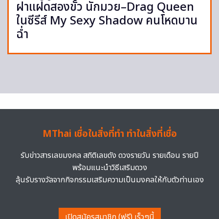
ฝาแฝดสองขั้ว นักมวย–Drag Queen
ในซีรีส์ My Sexy Shadow คนโหดบาน
ฉ่ำ
MThai เชื่อในสิ่งที่ทำ ทำในสิ่งที่เชื่อ
รับข่าวสารเลขมงคล สถิติเลขดัง ดวงรายวัน รายเดือน รายปี
พร้อมแนะนำวิธีเสริมดวง
ลุ้นรับรางวัลจากกิจกรรมเสริมความเป็นมงคลให้กับตัวท่านเอง
เปิดสมัครสมาชิก (ฟรี) เร็วๆนี้