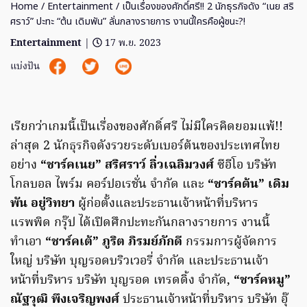
Home
/
Entertainment
/ เป็นเรื่องของศักดิ์ศรี!! 2 นักธุรกิจดัง “เนย สริ
ศราว์” ปะทะ “ต้น เดิมพัน” ลั่นกลางรายการ งานนี้ใครคือผู้ชนะ?!
Entertainment
|
17 พ.ย. 2023
แบ่งปัน
เรียกว่าเกมนี้เป็นเรื่องของศักดิ์ศรี ไม่มีใครคิดยอมแพ้!!
ล่าสุด 2 นักธุรกิจดังรวยระดับเบอร์ต้นของประเทศไทย
อย่าง
“ชาร์คเนย” สริศราว์ ลิ่วเฉลิมวงศ์
ซีอีโอ บริษัท
โกลบอล ไพร์ม คอร์ปอเรชั่น จำกัด และ
“ชาร์คต้น” เดิม
พัน อยู่วิทยา
ผู้ก่อตั้งและประธานเจ้าหน้าที่บริหาร
แรพพิด กรุ๊ป ได้เปิดศึกปะทะกันกลางรายการ งานนี้
ทำเอา
“ชาร์คเต้” ภูริต ภิรมย์ภักดี
กรรมการผู้จัดการ
ใหญ่ บริษัท บุญรอดบริวเวอรี่ จำกัด และประธานเจ้า
หน้าที่บริหาร บริษัท บุญรอด เทรดดิ้ง จำกัด,
“ชาร์คหมู”
ณัฐวุฒิ พึงเจริญพงศ์
ประธานเจ้าหน้าที่บริหาร บริษัท อุ๊