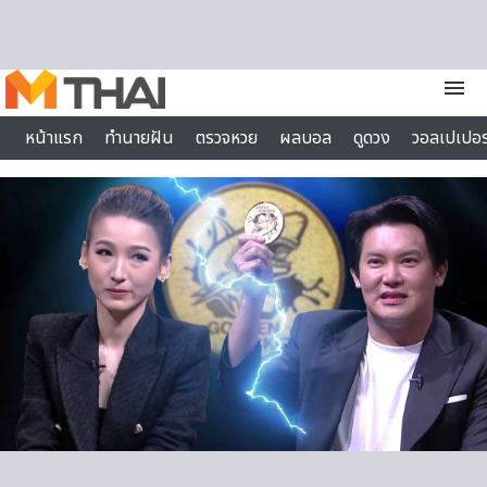
Skip to content
menu
หน้าแรก
ทำนายฝัน
ตรวจหวย
ผลบอล
ดูดวง
วอลเปเปอร
ไลฟ์สไตล์