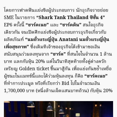
โดยการฟาดฟันแย่งชิงผู้ประกอบการ นักธุรกิจรายย่อย
SME ในรายการ
“Shark Tank Thailand ซีซั่น 4”
EP6 ครั้งนี้
“ชาร์คเนย”
และ
“ชาร์คต้น”
สนใจธุรกิจ
เดียวกัน จนเปิดศึกแย่งชิงผู้ประกอบการธุรกิจเกี่ยวกับ
ผลิตภัณฑ์
“นมถั่วแระญี่ปุ่น Anatani นมถั่วแระญี่ปุ่น
เพื่อสุขภาพ”
ซึ่งเดิมทีเจ้าของธุรกิจได้เข้ามาขอเงิน
สนับสนุนร่วมลงทุนจาก
“ชาร์ค”
ที่สนใจในจำนวน 1 ล้าน
บาท แลกกับหุ้น 20% แต่ในวินาทีสุดท้ายทั้งคู่ต่างควัก
เหรียญ Golden ticket ขึ้นมาสู้กัน เพื่อแย่งกันขย้ำเหยื่อ
ผู้ชนะในแมทช์นี้และได้ร่วมหุ้นลงทุน ก็คือ
“ชาร์คเนย”
ที่ทำการประมูล หรือที่เรียกว่า Bid ไปในจำนวนเงิน
1,700,000 บาท (หนึ่งล้านเจ็ดแสนบาทถ้วน) กับหุ้น 20%