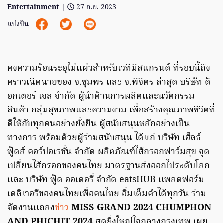
Entertainment
|
27 ก.ย. 2023
แบ่งปัน
คงความร้อนระอุไม่แผ่วสำหรับเวทีมิสแกรนด์ ที่รอบนี้ถึง
คราวเฉิดฉายของ จ.ชุมพร และ จ.พิจิตร ล่าสุด บริษัท ด็
อกเตอร์ เจล จำกัด ผู้นำด้านการผลิตและนวัตกรรม
สินค้า กลุ่มสุขภาพและความงาม เพื่อสร้างคุณภาพชีวิตที่
ดีให้กับทุกคนอย่างยั่งยืน ผู้สนับสนุนหลักอย่างเป็น
ทางการ พร้อมด้วยผู้ร่วมสนับสนุน ได้แก่ บริษัท เฮ็ลธ์
ฟู้ดส์ คอร์ปอเรชั่น จำกัด ผลิตภัณฑ์ไส้กรอกฟาร์มสุข จุด
เปลี่ยนไส้กรอกของคนไทย มาตรฐานส่งออกไประดับโลก
และ บริษัท ฟู้ด ออเดอรี่ จำกัด eatsHUB แพลตฟอร์ม
เดลิเวอรีของคนไทยเพื่อคนไทย อิ่มเต็มคำได้ทุกวัน ร่วม
จัดงานแถลง
ข่าว
MISS GRAND 2024 CHUMPHON
AND PHICHIT 2024
สุดยิ่งใหญ่ใจกลางกรุงเทพ เผย