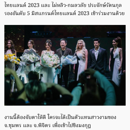
ไทยแลนด์ 2023 และ ไผ่หลิว-กมลวลัย ประจักษ์รัตนกุล
รองอันดับ 5 มิสแกรนด์ไทยแลนด์ 2023 เข้าร่วมงานด้วย
งานนี้ต้องจับตาให้ดี ใครจะได้เป็นตัวแทนสาวงามของ
จ.ชุมพร และ จ.พิจิตร เพื่อเข้าไปชิงมงกุฎ