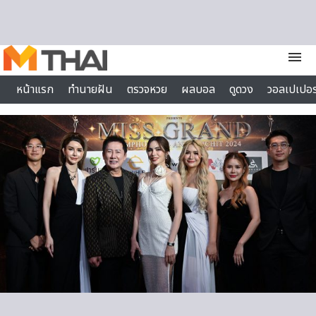
Skip to content
menu
หน้าแรก
ทำนายฝัน
ตรวจหวย
ผลบอล
ดูดวง
วอลเปเปอร
ไลฟ์สไตล์